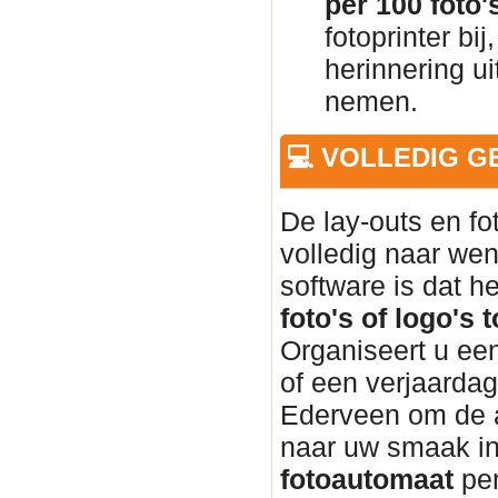
per 100 foto'
fotoprinter bi
herinnering u
nemen.
💻 VOLLEDIG 
De lay-outs en f
volledig naar wen
software is dat h
foto's of logo's 
Organiseert u een
of een verjaardag
Ederveen om de 
naar uw smaak in
fotoautomaat
per