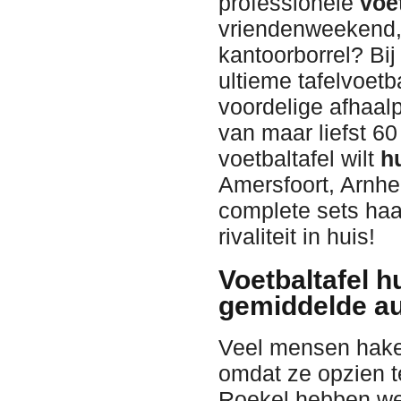
professionele
voe
vriendenweekend, 
kantoorborrel? Bij
ultieme tafelvoetb
voordelige afhaal
van maar liefst 60
voetbaltafel wilt
h
Amersfoort, Arnhe
complete sets haa
rivaliteit in huis!
Voetbaltafel h
gemiddelde au
Veel mensen hake
omdat ze opzien te
Roekel hebben we 