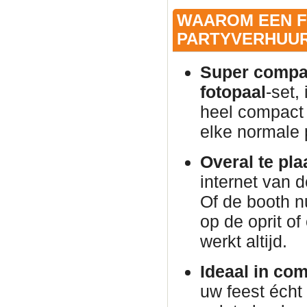
WAAROM EEN F
PARTYVERHUUR
Super compac
fotopaal
-set,
heel compact 
elke normale
Overal te pla
internet van 
Of de booth n
op de oprit of
werkt altijd.
Ideaal in co
uw feest éch