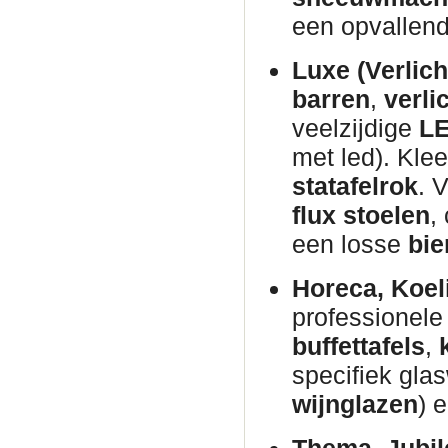
een opvallen
Luxe (Verlich
barren
,
verli
veelzijdige
LE
met led). Kle
statafelrok
. 
flux stoelen
,
een losse
bie
Horeca, Koel
professionel
buffettafels
,
specifiek glas
wijnglazen
) 