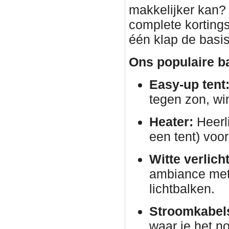
makkelijker kan?
complete korting
één klap de basis
Ons populaire ba
Easy-up tent
tegen zon, wi
Heater:
Heerli
een tent) voor
Witte verlich
ambiance met 
lichtbalken.
Stroomkabels
waar je het no