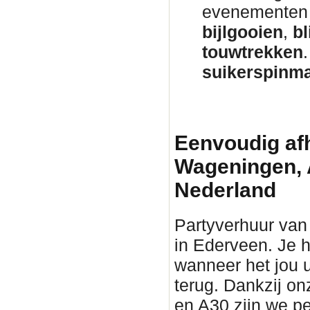
evenementen 
bijlgooien
,
bl
touwtrekken
suikerspinm
Eenvoudig afh
Wageningen, 
Nederland
Partyverhuur van 
in Ederveen. Je h
wanneer het jou u
terug. Dankzij on
en A30 zijn we pe