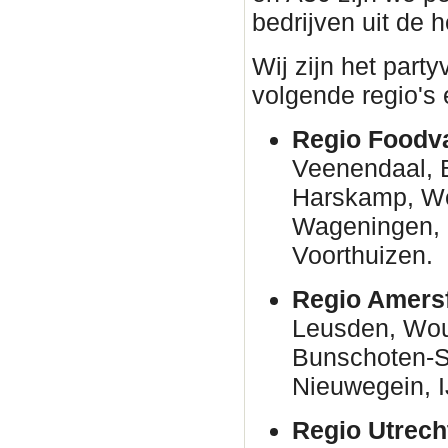
bedrijven uit de h
Wij zijn het part
volgende regio's 
Regio Foodva
Veenendaal, B
Harskamp, W
Wageningen, N
Voorthuizen.
Regio Amersf
Leusden, Woud
Bunschoten-Sp
Nieuwegein, I
Regio Utrech