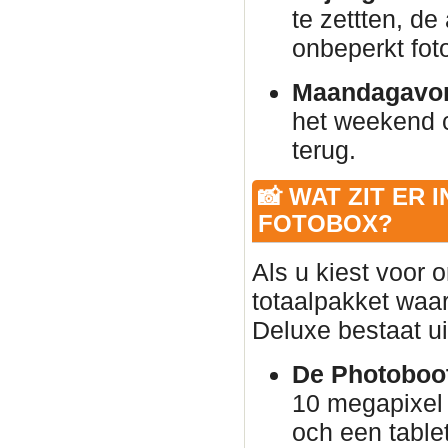
te zettten, de
onbeperkt foto
Maandagavo
het weekend 
terug.
📸 WAT ZIT ER 
FOTOBOX?
Als u kiest voor 
totaalpakket waar
Deluxe bestaat ui
De Photoboot
10 megapixel 
och een table