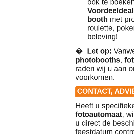
ook te boeken
Voordeeldeal 
booth
met pro
roulette, pok
beleving!
� ️
Let op:
Vanweg
photobooths
,
fo
raden wij u aan om
voorkomen.
CONTACT, ADVI
Heeft u specifie
fotoautomaat
, w
u direct de besc
feestdatum contr