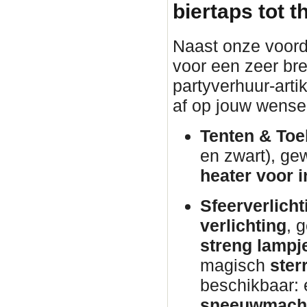
biertaps tot 
Naast onze voorde
voor een zeer br
partyverhuur-arti
af op jouw wense
Tenten & Toe
en zwart), ge
heater voor i
Sfeerverlicht
verlichting
, 
streng lampj
magisch
ster
beschikbaar:
sneeuwmach