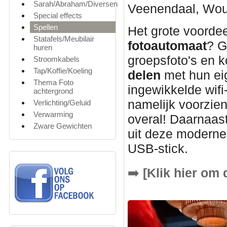
Sarah/Abraham/Diversen
Veenendaal, Woud
Special effects
Spellen
Het grote voordee
Statafels/Meubilair
fotoautomaat
? G
huren
groepsfoto's en k
Stroomkabels
Tap/Koffie/Koeling
delen
met hun ei
Thema Foto
ingewikkelde wifi
achtergrond
namelijk voorzie
Verlichting/Geluid
Verwarming
overal! Daarnaast
Zware Gewichten
uit deze modern
USB-stick.
➡️
[Klik hier om 