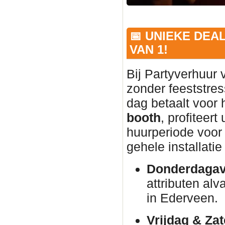
📅 UNIEKE DEA
VAN 1!
Bij Partyverhuur 
zonder feeststres
dag betaalt voor
booth
, profiteer
huurperiode voor 
gehele installati
Donderdagav
attributen alva
in Ederveen.
Vrijdag & Za