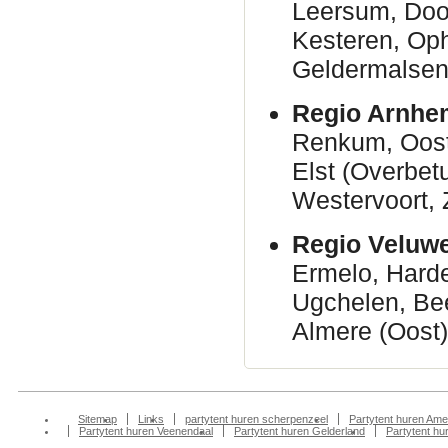
Leersum, Door
Kesteren, Oph
Geldermalsen
Regio Arnhe
Renkum, Oost
Elst (Overbet
Westervoort, 
Regio Veluw
Ermelo, Harde
Ugchelen, Be
Almere (Oost)
Sitemap
Links
partytent huren scherpenzeel
Partytent huren Ame
Partytent huren Veenendaal
Partytent huren Gelderland
Partytent h