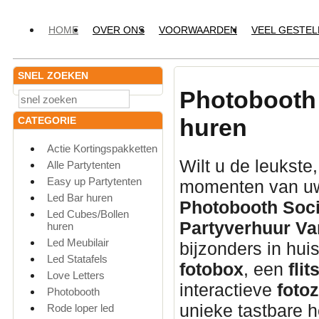
HOME
OVER ONS
VOORWAARDEN
VEEL GESTE
SNEL ZOEKEN
Photobooth 
huren
CATEGORIE
Actie Kortingspakketten
Wilt u de leukste
Alle Partytenten
Easy up Partytenten
momenten van uw
Led Bar huren
Photobooth Soci
Led Cubes/Bollen
Partyverhuur Va
huren
Led Meubilair
bijzonders in hui
Led Statafels
fotobox
, een
flit
Love Letters
interactieve
fotoz
Photobooth
unieke tastbare h
Rode loper led