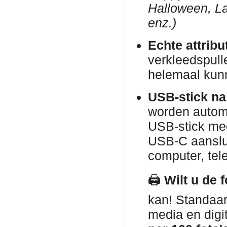
Halloween, La
enz.)
Echte attribu
verkleedspull
helemaal kun
USB-stick na
worden automa
USB-stick me
USB-C aanslui
computer, tele
🖨️
Wilt u de 
kan! Standaar
media en digi