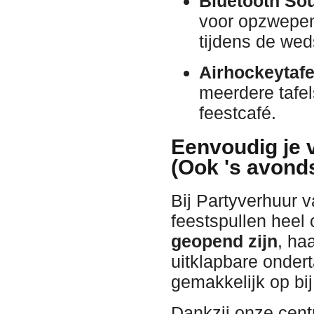
Bluetooth Sou
voor opzwepend
tijdens de weds
Airhockeytafe
meerdere tafel
feestcafé.
Eenvoudig je 
(Ook 's avond
Bij Partyverhuur
feestspullen heel
geopend zijn
, ha
uitklapbare ondert
gemakkelijk op bi
Dankzij onze centr