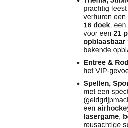
Thema, Jubil
prachtig fees
verhuren een
16 doek
, een
voor een
21 p
opblaasbaar
bekende opb
Entree & Rod
het VIP-gevo
Spellen, Spo
met een spec
(geldgrijpmac
een
airhocke
lasergame
,
b
reusachtige s