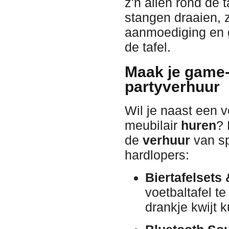
z'n allen rond de t
stangen draaien, z
aanmoediging en g
de tafel.
Maak je game-
partyverhuur
Wil je naast een v
meubilair
huren
? 
de
verhuur
van sp
hardlopers:
Biertafelsets 
voetbaltafel t
drankje kwijt 