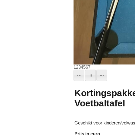
1
2
3
4
5
6
7
Kortingspakke
Voetbaltafel
Geschikt voor kinderen/volwa
Prijs in euro