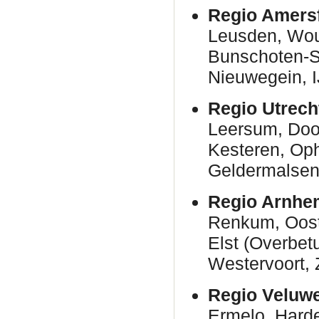
Regio Amersf
Leusden, Woud
Bunschoten-Sp
Nieuwegein, I
Regio Utrech
Leersum, Door
Kesteren, Oph
Geldermalsen
Regio Arnhe
Renkum, Oost
Elst (Overbet
Westervoort, 
Regio Veluw
Ermelo, Harde