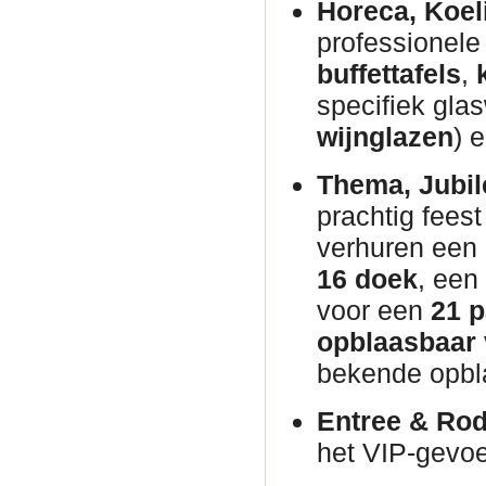
Horeca, Koel
professionel
buffettafels
,
specifiek glas
wijnglazen
) 
Thema, Jubil
prachtig fees
verhuren een
16 doek
, een
voor een
21 p
opblaasbaar
bekende opb
Entree & Rod
het VIP-gevo