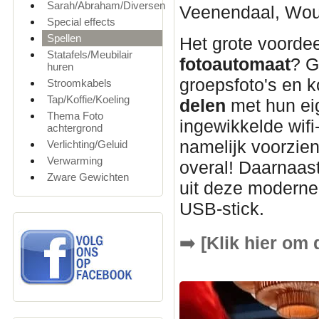
Sarah/Abraham/Diversen
Veenendaal, Woud
Special effects
Spellen
Het grote voordee
Statafels/Meubilair
fotoautomaat
? G
huren
groepsfoto's en k
Stroomkabels
Tap/Koffie/Koeling
delen
met hun ei
Thema Foto
ingewikkelde wifi
achtergrond
namelijk voorzie
Verlichting/Geluid
Verwarming
overal! Daarnaast
Zware Gewichten
uit deze modern
USB-stick.
➡️
[Klik hier om 