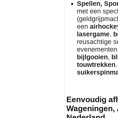
Spellen, Spo
met een spec
(geldgrijpmac
een
airhocke
lasergame
,
b
reusachtige s
evenementen 
bijlgooien
,
bl
touwtrekken
suikerspinm
Eenvoudig afh
Wageningen, 
Nederland