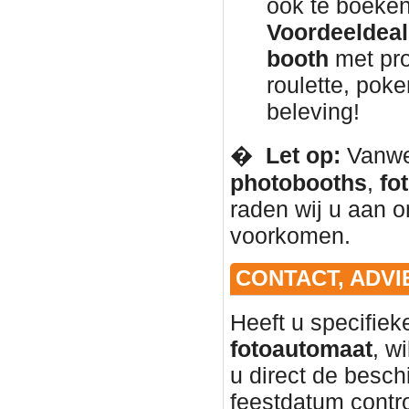
ook te boeken
Voordeeldeal 
booth
met pro
roulette, pok
beleving!
� ️
Let op:
Vanweg
photobooths
,
fo
raden wij u aan om
voorkomen.
CONTACT, ADVI
Heeft u specifie
fotoautomaat
, w
u direct de besc
feestdatum contr