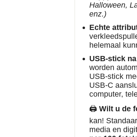
Halloween, La
enz.)
Echte attribu
verkleedspull
helemaal kun
USB-stick na
worden automa
USB-stick me
USB-C aanslui
computer, tele
🖨️
Wilt u de 
kan! Standaar
media en digi