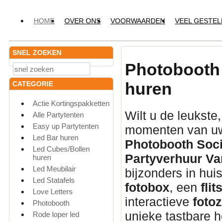
HOME
OVER ONS
VOORWAARDEN
VEEL GESTE
SNEL ZOEKEN
Photobooth 
huren
CATEGORIE
Actie Kortingspakketten
Wilt u de leukste
Alle Partytenten
Easy up Partytenten
momenten van uw
Led Bar huren
Photobooth Soci
Led Cubes/Bollen
Partyverhuur Va
huren
Led Meubilair
bijzonders in hui
Led Statafels
fotobox
, een
flit
Love Letters
interactieve
fotoz
Photobooth
unieke tastbare h
Rode loper led