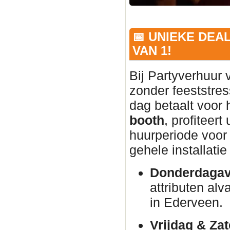
📅 UNIEKE DEA
VAN 1!
Bij Partyverhuur 
zonder feeststres
dag betaalt voor
booth
, profiteer
huurperiode voor 
gehele installati
Donderdagav
attributen alva
in Ederveen.
Vrijdag & Za