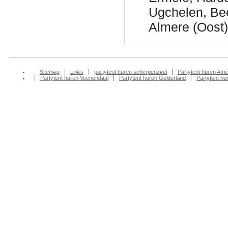
Ugchelen, Be
Almere (Oost)
Sitemap
Links
partytent huren scherpenzeel
Partytent huren Ame
Partytent huren Veenendaal
Partytent huren Gelderland
Partytent h