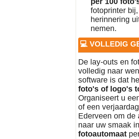
per 100 foto'
fotoprinter bi
herinnering u
nemen.
💻 VOLLEDIG 
De lay-outs en f
volledig naar wen
software is dat h
foto's of logo's 
Organiseert u een
of een verjaardag
Ederveen om de 
naar uw smaak in
fotoautomaat
per