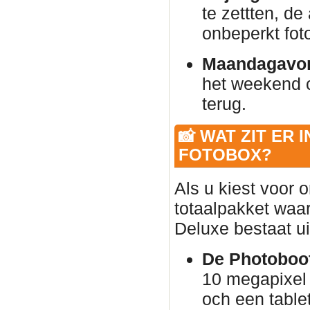
te zettten, de
onbeperkt foto
Maandagavo
het weekend 
terug.
📸 WAT ZIT ER 
FOTOBOX?
Als u kiest voor 
totaalpakket waar
Deluxe bestaat ui
De Photoboot
10 megapixel 
och een table