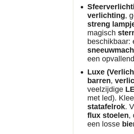
Sfeerverlicht
verlichting
, 
streng lampj
magisch
ster
beschikbaar:
sneeuwmach
een opvallen
Luxe (Verlich
barren
,
verli
veelzijdige
LE
met led). Kle
statafelrok
. 
flux stoelen
,
een losse
bie