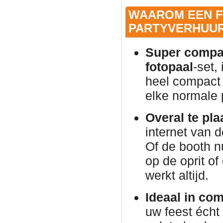
WAAROM EEN F
PARTYVERHUUR
Super compac
fotopaal
-set,
heel compact 
elke normale
Overal te pla
internet van 
Of de booth n
op de oprit of
werkt altijd.
Ideaal in co
uw feest éch