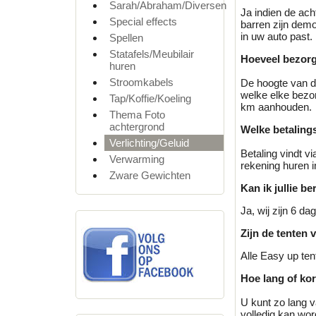
Sarah/Abraham/Diversen
Ja indien de ach
Special effects
barren zijn demo
in uw auto past.
Spellen
Statafels/Meubilair
Hoeveel bezorg
huren
Stroomkabels
De hoogte van d
welke elke bezor
Tap/Koffie/Koeling
km aanhouden.
Thema Foto
achtergrond
Welke betaling
Verlichting/Geluid
Betaling vindt v
Verwarming
rekening huren i
Zware Gewichten
Kan ik jullie b
Ja, wij zijn 6 d
Zijn de tenten 
Alle Easy up ten
Hoe lang of kor
U kunt zo lang va
volledig kan word