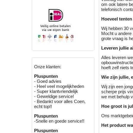
om ook latere be
telefonisch con
Hoeveel tenten 
Wij hebben 30 ve
Mocht u andere a
grote vraag is he
Leveren jullie 
Alles leveren we
opbouwinstructie
Onze klanten:
hoeft zelf niets t
Pluspunten
Wie zijn jullie, 
- Goed advies
- Heel veel mogelijkheden
Wij zijn een jon
- Super klantvriendelijk
scherpe prijs vi
- Geweldige service!
we met behulp va
- Bedankt voor alles Coen,
Hoe groot is ju
echt top!!
Ons marktgebeid
Pluspunten
-Snelle en goede service!!
Het product wat 
Pluspunten