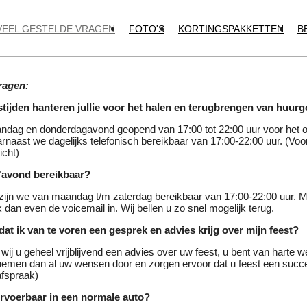
VEEL GESTELDE VRAGEN
FOTO'S
KORTINGSPAKKETTEN
B
ragen:
tijden hanteren jullie voor het halen en terugbrengen van huur
ndag en donderdagavond geopend van 17:00 tot 22:00 uur voor het 
rnaast we dagelijks telefonisch bereikbaar van 17:00-22:00 uur. (Voor
icht)
 s'avond bereikbaar?
zijn we van maandag t/m zaterdag bereikbaar van 17:00-22:00 uur. Mo
dan even de voicemail in. Wij bellen u zo snel mogelijk terug.
 dat ik van te voren een gesprek en advies krijg over mijn feest?
 wij u geheel vrijblijvend een advies over uw feest, u bent van harte 
emen dan al uw wensen door en zorgen ervoor dat u feest een succ
afspraak)
ervoerbaar in een normale auto?