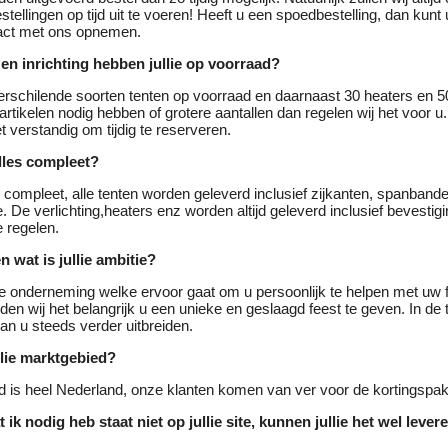
stellingen op tijd uit te voeren! Heeft u een spoedbestelling, dan kunt
tact met ons opnemen.
en inrichting hebben jullie op voorraad?
rschilende soorten tenten op voorraad en daarnaast 30 heaters en 50
rtikelen nodig hebben of grotere aantallen dan regelen wij het voor 
t verstandig om tijdig te reserveren.
alles compleet?
 compleet, alle tenten worden geleverd inclusief zijkanten, spanband
. De verlichting,heaters enz worden altijd geleverd inclusief bevestig
e regelen.
en wat is jullie ambitie?
ge onderneming welke ervoor gaat om u persoonlijk te helpen met uw 
nden wij het belangrijk u een unieke en geslaagd feest te geven. In de
n u steeds verder uitbreiden.
llie marktgebied?
 is heel Nederland, onze klanten komen van ver voor de kortingspak
ik nodig heb staat niet op jullie site, kunnen jullie het wel lever