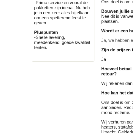
Ons doel is om a
-Prima service en vooral de
pakketten zijn ideaal. Nu heb
Bouwen jullie 
je in een keer alles bij elkaar
Nee dit is vanwe
om een spetterend feest te
plaatsen.
geven.
Wordt er een h
Pluspunten
-Snelle levering,
Ja, we hebben ee
meedenkend, goede kwaliteit
tenten.
Zijn de prijzen
Ja
Hoeveel betaal
retour?
Wij rekenen dan 
Hoe kan het dat
Ons doel is om 
aanbieden. Recl
mond reclame.
Wij verhuren part
heaters, stataf
Utrecht, Gelderl