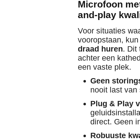
Microfoon met
and-play kwali
Voor situaties w
vooropstaan, kun 
draad huren
. Dit
achter een kathede
een vaste plek.
Geen storings
nooit last van
Plug & Play 
geluidsinstall
direct. Geen i
Robuuste kwal