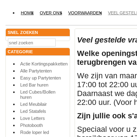
HOME
OVER ONS
VOORWAARDEN
VEEL GESTE
SNEL ZOEKEN
Veel gestelde vr
Welke openingsti
CATEGORIE
terugbrengen v
Actie Kortingspakketten
Alle Partytenten
We zijn van maa
Easy up Partytenten
17:00 tot 22:00 u
Led Bar huren
Daarnaast we dage
Led Cubes/Bollen
huren
22:00 uur. (Voor h
Led Meubilair
Led Statafels
Zijn jullie ook 
Love Letters
Photobooth
Speciaal voor u 
Rode loper led