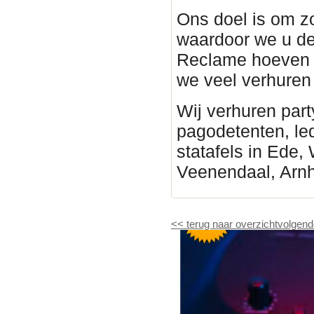
Ons doel is om z
waardoor we u de
Reclame hoeven 
we veel verhure
Wij verhuren part
pagodetenten, led 
statafels in Ede,
Veenendaal, Arn
<<
terug naar overzicht
volgend