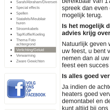
bereikbaar van 1
Sarah/Abraham/Diversen
spreek dan even d
Special effects
Spellen
mogelijk terug.
Statafels/Meubilair
huren
Is het mogelijk 
Stroomkabels
advies krijg ove
Tap/Koffie/Koeling
Thema Foto
Natuurlijk geven 
achtergrond
uw feest, u bent
Verlichting/Geluid
Verwarming
nemen dan al uw 
Zware Gewichten
feest een succes
Is alles goed ve
Ja indien de acht
heaters goed verv
demontabel en de
kunt altijd bij on