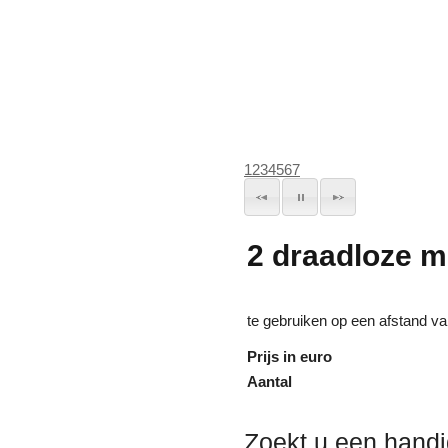
1
2
3
4
5
6
7
2 draadloze m
te gebruiken op een afstand v
Prijs in euro
Aantal
Zoekt u een handi