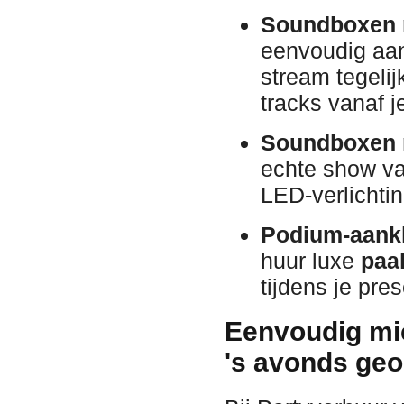
Soundboxen m
eenvoudig aan
stream tegelij
tracks vanaf j
Soundboxen m
echte show v
LED-verlichti
Podium-aankl
huur luxe
paal
tijdens je pre
Eenvoudig mi
's avonds geo