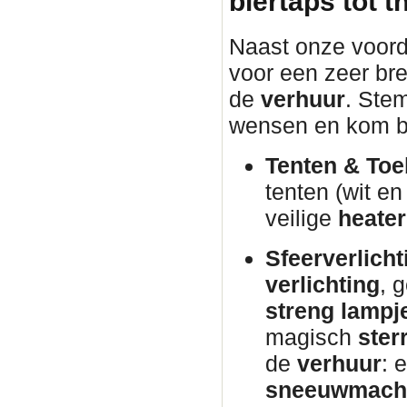
biertaps tot 
Naast onze voorde
voor een zeer bre
de
verhuur
. Ste
wensen en kom b
Tenten & Toe
tenten (wit e
veilige
heater
Sfeerverlicht
verlichting
, 
streng lampj
magisch
ster
de
verhuur
: 
sneeuwmach