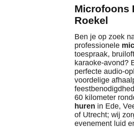
Microfoons 
Roekel
Ben je op zoek n
professionele
mic
toespraak, bruilof
karaoke-avond? Bi
perfecte audio-op
voordelige afhaa
feestbenodigdhede
60 kilometer rond
huren
in Ede, Ve
of Utrecht; wij zo
evenement luid en 