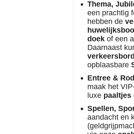
Thema, Jubil
een prachtig 
hebben de
ve
huwelijksbo
doek
of een 
Daarnaast kun
verkeersbor
opblaasbare
Entree & Rod
maak het VIP
luxe
paaltjes
Spellen, Spo
aandacht en 
(geldgrijpmac