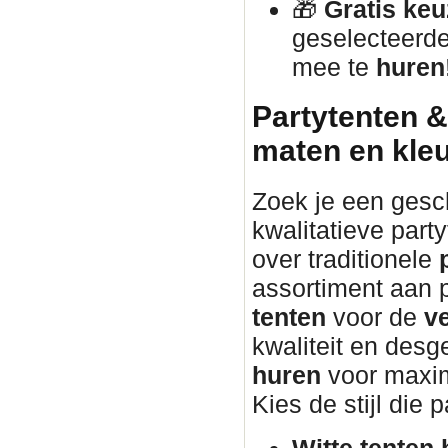
🎁
Gratis keu
geselecteerd
mee te
huren
Partytenten &
maten en kle
Zoek je een gesch
kwalitatieve part
over traditionele
assortiment aan 
tenten
voor de
v
kwaliteit en desg
huren
voor maxim
Kies de stijl die 
Witte tenten 