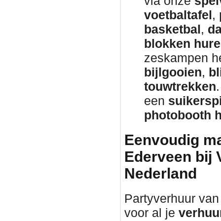
via onze
spel
voetbaltafel
,
basketbal
,
da
blokken hur
zeskampen h
bijlgooien
,
bl
touwtrekken
een
suikersp
photobooth 
Eenvoudig mat
Ederveen bij
Nederland
Partyverhuur van 
voor al je
verhuu