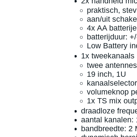
2x handheld mic
praktisch, stev
aan/uit schake
4x AA batterij
batterijduur: +/
Low Battery in
1x tweekanaals 
twee antennes
19 inch, 1U
kanaalselector
volumeknop pe
1x TS mix out
draadloze frequ
aantal kanalen:
bandbreedte: 2