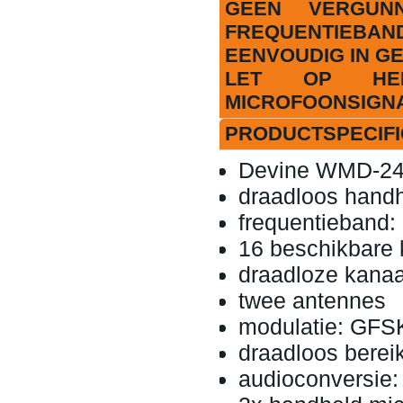
GEEN VERGUN
FREQUENTIEBAN
EENVOUDIG IN GE
LET OP HE
MICROFOONSIGN
PRODUCTSPECIFI
Devine WMD-24
draadloos hand
frequentieband:
16 beschikbare 
draadloze kanaa
twee antennes
modulatie: GFS
draadloos berei
audioconversie: 