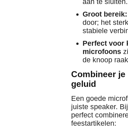
aan te sluiten.
Groot bereik:
door; het ster
stabiele verb
Perfect voor 
microfoons
zi
de knoop raak
Combineer je 
geluid
Een goede microfo
juiste speaker. B
perfect combiner
feestartikelen: