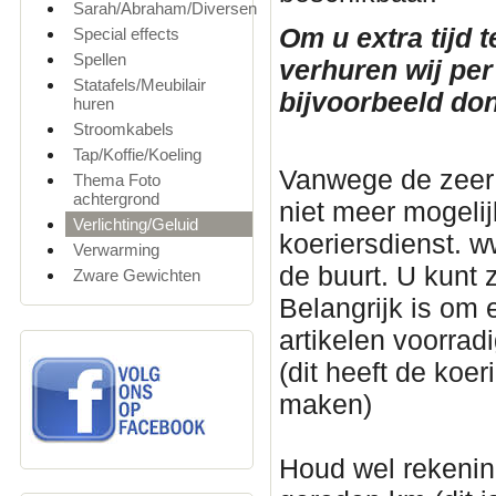
Sarah/Abraham/Diversen
Om u extra tijd 
Special effects
Spellen
verhuren wij per
Statafels/Meubilair
bijvoorbeeld don
huren
Stroomkabels
Tap/Koffie/Koeling
Vanwege de zeer 
Thema Foto
achtergrond
niet meer mogelijk
Verlichting/Geluid
koeriersdienst. ww
Verwarming
de buurt. U kunt z
Zware Gewichten
Belangrijk is om 
artikelen voorradi
(dit heeft de koe
maken)
Houd wel rekenin