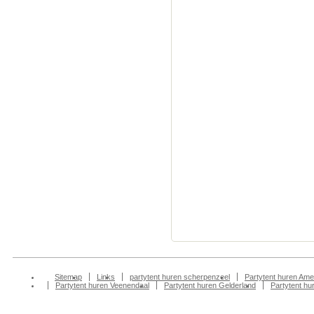
statafel, verhuren in zeis
scherpenzeel, huren sch
scherpenzeel, partytent
scherpenzeel, partyverh
partytentverhuur scherp
partyverhuur scherpenze
scherpenzeel,partytent 
scherpenzeel, partytent
scherpenzeel,partytent 
scherpenzeel, partytent
scherpenzeel,partytent 
scherpenzeel, partytent
scherpenzeel,partyverhu
gelderland, gelderland, 
party tent huren gelderl
Sitemap
Links
partytent huren scherpenzeel
Partytent huren Ame
Partytent huren Veenendaal
Partytent huren Gelderland
Partytent h