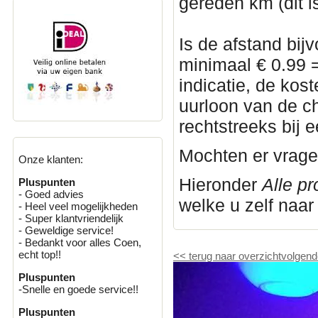
gereden km (dit i
Is de afstand bi
minimaal € 0.99 =
indicatie, de kost
uurloon van de c
rechtstreeks bij 
Mochten er vrage
Onze klanten:
Hieronder
Alle p
Pluspunten
- Goed advies
welke u zelf naa
- Heel veel mogelijkheden
- Super klantvriendelijk
- Geweldige service!
- Bedankt voor alles Coen,
echt top!!
<<
terug naar overzicht
volgend
Pluspunten
-Snelle en goede service!!
Pluspunten