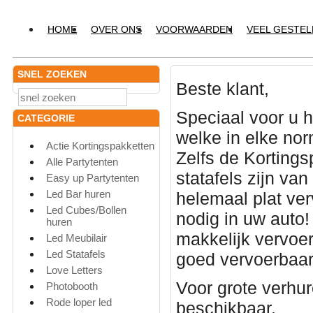
HOME
OVER ONS
VOORWAARDEN
VEEL GESTE
SNEL ZOEKEN
Beste klant,
Speciaal voor u 
CATEGORIE
welke in elke nor
Actie Kortingspakketten
Zelfs de Kortings
Alle Partytenten
statafels zijn va
Easy up Partytenten
Led Bar huren
helemaal plat ver
Led Cubes/Bollen
nodig in uw auto!
huren
makkelijk vervoer
Led Meubilair
Led Statafels
goed vervoerbaar
Love Letters
Voor grote verh
Photobooth
Rode loper led
beschikbaar.