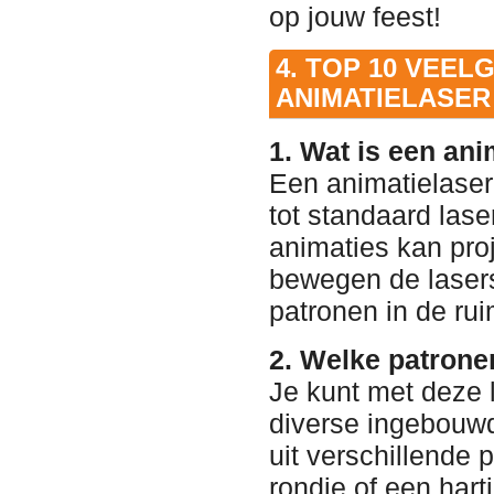
op jouw feest!
4. TOP 10 VEEL
ANIMATIELASER
1. Wat is een ani
Een animatielaser 
tot standaard las
animaties kan pr
bewegen de lasers
patronen in de rui
2. Welke patrone
Je kunt met deze l
diverse ingebouw
uit verschillende 
rondje of een hartj