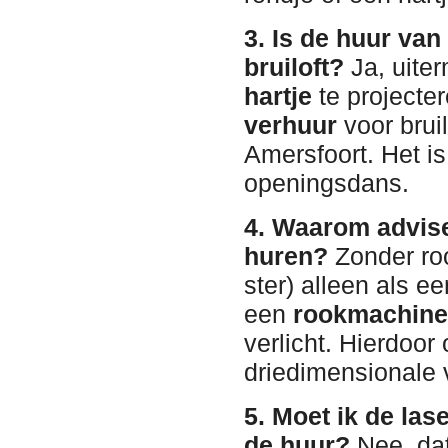
3. Is de huur van
bruiloft?
Ja, uiter
hartje
te projecter
verhuur
voor bruil
Amersfoort. Het is
openingsdans.
4. Waarom advise
huren?
Zonder roo
ster) alleen als ee
een
rookmachine 
verlicht. Hierdoor
driedimensionale 
5. Moet ik de las
de huur?
Nee, dat