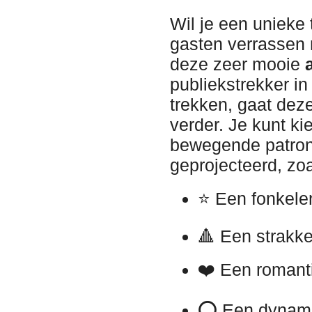
Wil je een unieke 
gasten verrassen 
deze zeer mooie
publiekstrekker in
trekken, gaat deze
verder. Je kunt ki
bewegende patron
geprojecteerd, zoa
⭐ Een fonkel
🔺 Een strakk
❤️ Een roman
⭕ Een dynam