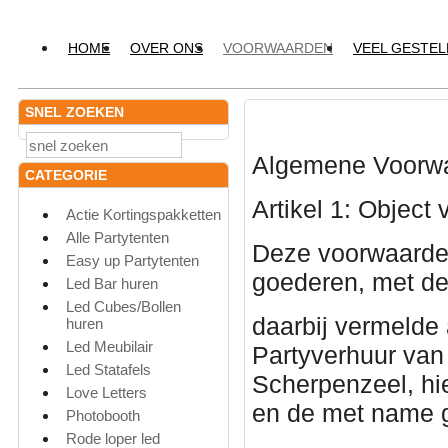
HOME
OVER ONS
VOORWAARDEN
VEEL GESTE
SNEL ZOEKEN
Algemene Voorwa
CATEGORIE
Artikel 1: Objec
Actie Kortingspakketten
Alle Partytenten
Deze voorwaarden
Easy up Partytenten
goederen, met d
Led Bar huren
Led Cubes/Bollen
daarbij vermelde
huren
Led Meubilair
Partyverhuur van
Led Statafels
Scherpenzeel, hi
Love Letters
en de met name 
Photobooth
Rode loper led