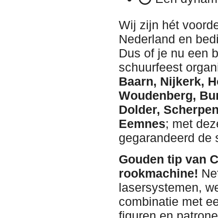
Wij zijn hét voord
Nederland en bedi
Dus of je nu een br
schuurfeest organ
Baarn, Nijkerk, H
Woudenberg, Bun
Dolder, Scherpen
Eemnes
; met dez
gegarandeerd de 
Gouden tip van C
rookmachine!
Net
lasersystemen, wer
combinatie met e
figuren en patrone