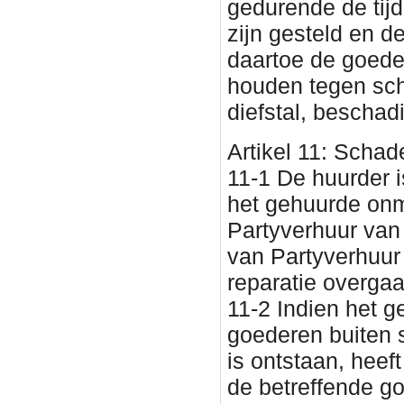
gedurende de tijd
zijn gesteld en d
daartoe de goede
houden tegen sch
diefstal, beschad
Artikel 11: Scha
11-1 De huurder i
het gehuurde onm
Partyverhuur van
van Partyverhuur
reparatie overgaa
11-2 Indien het 
goederen buiten 
is ontstaan, heef
de betreffende g