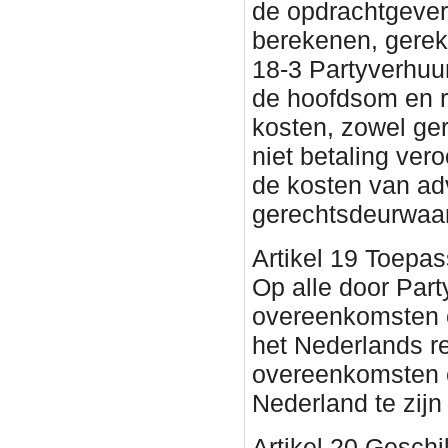
de opdrachtgever
berekenen, gerek
18-3 Partyverhuur
de hoofdsom en r
kosten, zowel ger
niet betaling ver
de kosten van ad
gerechtsdeurwaar
Artikel 19 Toepass
Op alle door Par
overeenkomsten en
het Nederlands r
overeenkomsten e
Nederland te zijn 
Artikel 20 Geschi