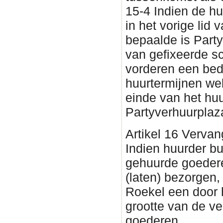
15-4 Indien de h
in het vorige lid v
bepaalde is Part
van gefixeerde s
vorderen een bed
huurtermijnen wel
einde van het huu
Partyverhuurplaz
Artikel 16 Vervan
Indien huurder bu
gehuurde goedere
(laten) bezorgen,
Roekel een door 
grootte van de v
goederen.