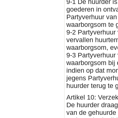
9-1 De huurder is
goederen in ontv
Partyverhuur van
waarborgsom te 
9-2 Partyverhuur 
vervallen huurte
waarborgsom, eve
9-3 Partyverhuur 
waarborgsom bij 
indien op dat mom
jegens Partyverh
huurder terug te 
Artikel 10: Verze
De huurder draagt
van de gehuurde