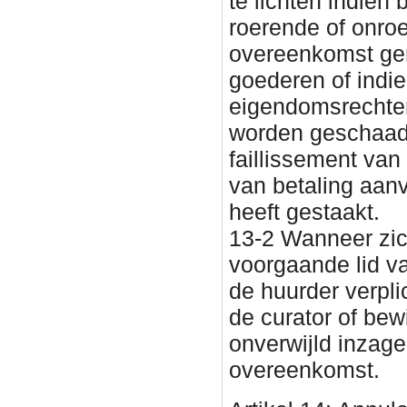
te lichten indien
roerende of onro
overeenkomst g
goederen of indi
eigendomsrechten
worden geschaad.
faillissement van
van betaling aanv
heeft gestaakt.
13-2 Wanneer zic
voorgaande lid van
de huurder verpl
de curator of be
onverwijld inzage
overeenkomst.