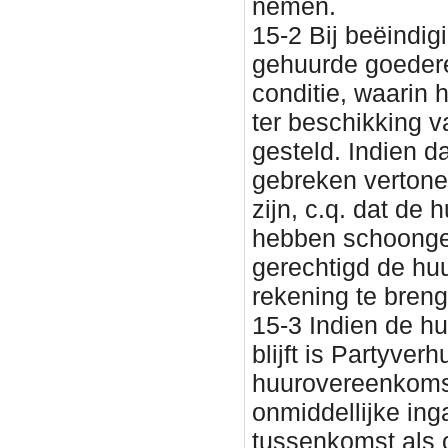
nemen.
15-2 Bij beëindi
gehuurde goedere
conditie, waarin h
ter beschikking 
gesteld. Indien d
gebreken vertone
zijn, c.q. dat de
hebben schoongem
gerechtigd de huu
rekening te bren
15-3 Indien de hu
blijft is Partyve
huurovereenkomst
onmiddellijke ing
tussenkomst als