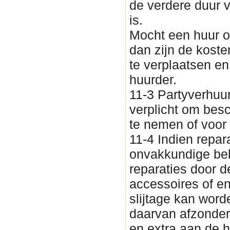
de verdere duur 
is.
Mocht een huur o
dan zijn de koste
te verplaatsen e
huurder.
11-3 Partyverhuu
verplicht om besc
te nemen of voor 
11-4 Indien repar
onvakkundige be
reparaties door d
accessoires of en
slijtage kan wor
daarvan afzonderl
en extra aan de h