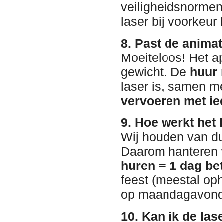
veiligheidsnorme
laser bij voorkeu
8. Past de anima
Moeiteloos! Het a
gewicht. De
huur
laser is, samen m
vervoeren met i
9. Hoe werkt het 
Wij houden van dui
Daarom hanteren 
huren = 1 dag be
feest (meestal op
op maandagavond
10. Kan ik de las