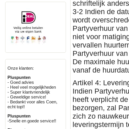
schriftelijk ande
3-2 Indien de da
wordt overschred
Partyverhuur van
niet voor matigin
vervallen huurter
Partyverhuur van
De maximale huur
Onze klanten:
vanaf de huurda
Pluspunten
Artikel 4: Leverin
- Goed advies
- Heel veel mogelijkheden
Indien Partyverh
- Super klantvriendelijk
- Geweldige service!
heeft verplicht 
- Bedankt voor alles Coen,
bezorgen, zal Par
echt top!!
zich zo nauwkeu
Pluspunten
-Snelle en goede service!!
leveringstermijn 