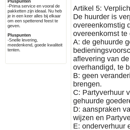
Pluspunten
-Prima service en vooral de
Artikel 5: Verplic
pakketten zijn ideaal. Nu heb
De huurder is ve
je in een keer alles bij elkaar
om een spetterend feest te
overeenkomstig d
geven.
overeenkomst te 
Pluspunten
-Snelle levering,
A: de gehuurde 
meedenkend, goede kwaliteit
bedieningsvoorsch
tenten.
aflevering van d
overhandigd, te 
B: geen verander
brengen.
C: Partyverhuur v
gehuurde goedere
D: aanspraken va
wijzen en Partyve
E: onderverhuur 