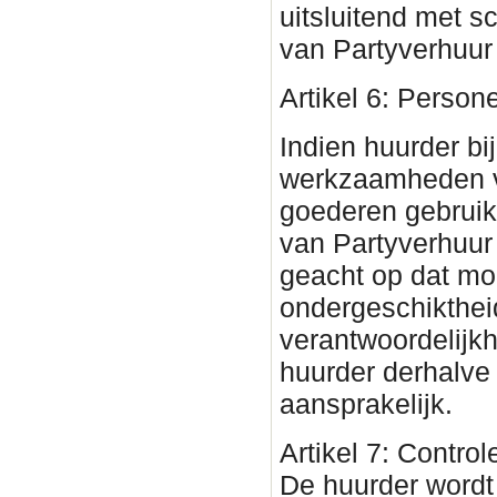
uitsluitend met s
van Partyverhuur
Artikel 6: Person
Indien huurder bi
werkzaamheden 
goederen gebruik
van Partyverhuu
geacht op dat mom
ondergeschikthei
verantwoordelijkh
huurder derhalve
aansprakelijk.
Artikel 7: Contro
De huurder wordt