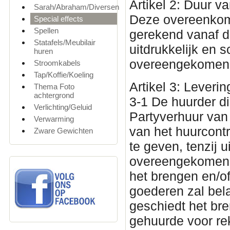
Artikel 2: Duur 
Sarah/Abraham/Diversen
Deze overeenkoms
Special effects
Spellen
gerekend vanaf de
Statafels/Meubilair
uitdrukkelijk en sc
huren
overeengekomen
Stroomkabels
Tap/Koffie/Koeling
Artikel 3: Leveri
Thema Foto
achtergrond
3-1 De huurder di
Verlichting/Geluid
Partyverhuur van 
Verwarming
van het huurcont
Zware Gewichten
te geven, tenzij u
overeengekomen, 
het brengen en/o
goederen zal bela
geschiedt het br
gehuurde voor rek