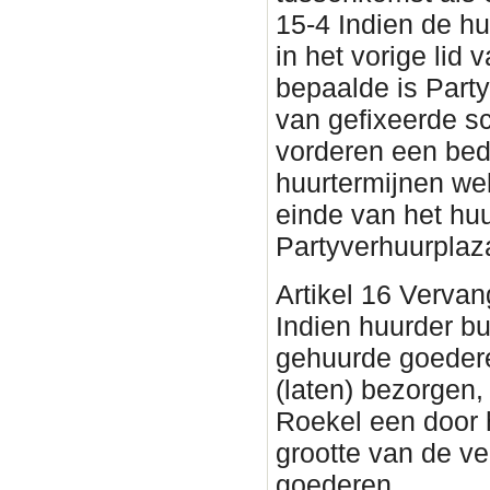
15-4 Indien de h
in het vorige lid v
bepaalde is Part
van gefixeerde s
vorderen een bed
huurtermijnen wel
einde van het huu
Partyverhuurplaz
Artikel 16 Vervan
Indien huurder bu
gehuurde goedere
(laten) bezorgen,
Roekel een door 
grootte van de v
goederen.