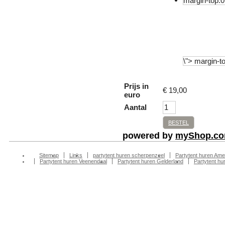
Prijs in
€
19,00
euro
Aantal
BESTEL
powered by
myShop.c
Sitemap
Links
partytent huren scherpenzeel
Partytent huren Ame
Partytent huren Veenendaal
Partytent huren Gelderland
Partytent h