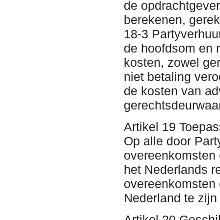
de opdrachtgever
berekenen, gerek
18-3 Partyverhuur
de hoofdsom en r
kosten, zowel ger
niet betaling ver
de kosten van ad
gerechtsdeurwaar
Artikel 19 Toepass
Op alle door Par
overeenkomsten en
het Nederlands r
overeenkomsten e
Nederland te zijn 
Artikel 20 Geschi