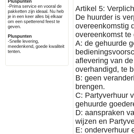
Pluspunten
-Prima service en vooral de
Artikel 5: Verplic
pakketten zijn ideaal. Nu heb
De huurder is ve
je in een keer alles bij elkaar
om een spetterend feest te
overeenkomstig d
geven.
overeenkomst te 
Pluspunten
-Snelle levering,
A: de gehuurde 
meedenkend, goede kwaliteit
bedieningsvoorsch
tenten.
aflevering van d
overhandigd, te 
B: geen verander
brengen.
C: Partyverhuur v
gehuurde goedere
D: aanspraken va
wijzen en Partyve
E: onderverhuur 