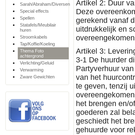
Artikel 2: Duur 
Sarah/Abraham/Diversen
Deze overeenkoms
Special effects
Spellen
gerekend vanaf de
Statafels/Meubilair
uitdrukkelijk en sc
huren
overeengekomen
Stroomkabels
Tap/Koffie/Koeling
Artikel 3: Leveri
Thema Foto
achtergrond
3-1 De huurder di
Verlichting/Geluid
Partyverhuur van 
Verwarming
van het huurcont
Zware Gewichten
te geven, tenzij u
overeengekomen, 
het brengen en/o
goederen zal bela
geschiedt het br
gehuurde voor rek