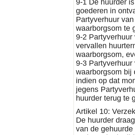
9-1 De huurder is
goederen in ontv
Partyverhuur van
waarborgsom te 
9-2 Partyverhuur 
vervallen huurte
waarborgsom, eve
9-3 Partyverhuur 
waarborgsom bij 
indien op dat mom
jegens Partyverh
huurder terug te 
Artikel 10: Verze
De huurder draagt
van de gehuurde