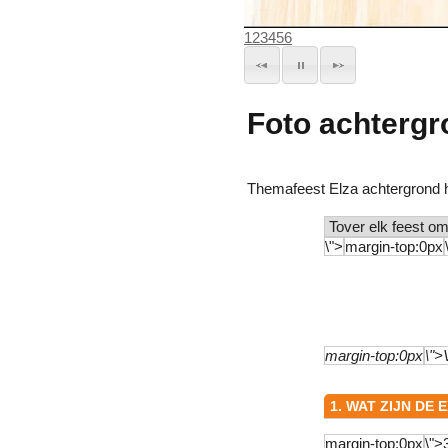
1
2
3
4
5
6
Foto achtergr
Themafeest Elza achtergrond 
1. WAT ZIJN DE