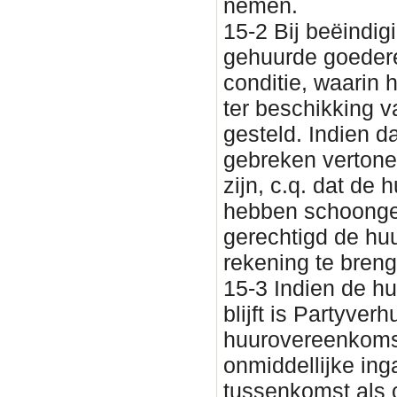
nemen.
15-2 Bij beëindi
gehuurde goedere
conditie, waarin h
ter beschikking 
gesteld. Indien d
gebreken vertone
zijn, c.q. dat de
hebben schoongem
gerechtigd de huu
rekening te bren
15-3 Indien de hu
blijft is Partyve
huurovereenkomst
onmiddellijke ing
tussenkomst als