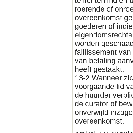
te lichten indien
roerende of onro
overeenkomst g
goederen of indi
eigendomsrechten
worden geschaad.
faillissement van
van betaling aanv
heeft gestaakt.
13-2 Wanneer zic
voorgaande lid van
de huurder verpl
de curator of be
onverwijld inzage
overeenkomst.