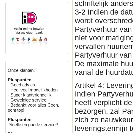
schriftelijk ande
3-2 Indien de da
wordt overschred
Partyverhuur van
niet voor matigin
vervallen huurter
Partyverhuur van
De maximale huur
Onze klanten:
vanaf de huurda
Pluspunten
Artikel 4: Leverin
- Goed advies
- Heel veel mogelijkheden
Indien Partyverh
- Super klantvriendelijk
- Geweldige service!
heeft verplicht 
- Bedankt voor alles Coen,
bezorgen, zal Par
echt top!!
zich zo nauwkeu
Pluspunten
-Snelle en goede service!!
leveringstermijn 