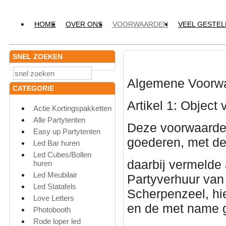
HOME
OVER ONS
VOORWAARDEN
VEEL GESTE
SNEL ZOEKEN
Algemene Voorwa
CATEGORIE
Artikel 1: Objec
Actie Kortingspakketten
Alle Partytenten
Deze voorwaarden
Easy up Partytenten
goederen, met d
Led Bar huren
Led Cubes/Bollen
daarbij vermelde
huren
Led Meubilair
Partyverhuur van
Led Statafels
Scherpenzeel, hi
Love Letters
en de met name 
Photobooth
Rode loper led