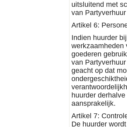
uitsluitend met s
van Partyverhuur
Artikel 6: Person
Indien huurder bi
werkzaamheden 
goederen gebruik
van Partyverhuu
geacht op dat mom
ondergeschikthei
verantwoordelijkh
huurder derhalve
aansprakelijk.
Artikel 7: Contro
De huurder wordt