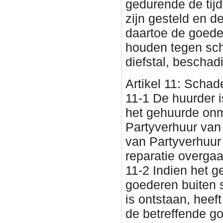
gedurende de tijd
zijn gesteld en d
daartoe de goede
houden tegen sch
diefstal, beschad
Artikel 11: Scha
11-1 De huurder i
het gehuurde onm
Partyverhuur van
van Partyverhuur
reparatie overgaa
11-2 Indien het 
goederen buiten 
is ontstaan, heef
de betreffende g