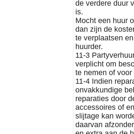
de verdere duur 
is.
Mocht een huur o
dan zijn de koste
te verplaatsen e
huurder.
11-3 Partyverhuu
verplicht om besc
te nemen of voor 
11-4 Indien repar
onvakkundige be
reparaties door d
accessoires of en
slijtage kan wor
daarvan afzonderl
en extra aan de h