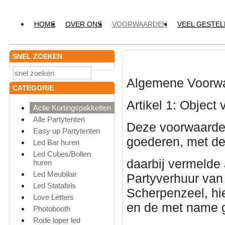
HOME
OVER ONS
VOORWAARDEN
VEEL GESTE
SNEL ZOEKEN
Algemene Voorwa
CATEGORIE
Artikel 1: Objec
Actie Kortingspakketten
Alle Partytenten
Deze voorwaarden
Easy up Partytenten
goederen, met d
Led Bar huren
Led Cubes/Bollen
daarbij vermelde
huren
Led Meubilair
Partyverhuur van
Led Statafels
Scherpenzeel, hi
Love Letters
en de met name 
Photobooth
Rode loper led