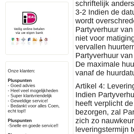
schriftelijk ande
3-2 Indien de da
wordt overschred
Partyverhuur van
niet voor matigin
vervallen huurter
Partyverhuur van
De maximale huur
Onze klanten:
vanaf de huurda
Pluspunten
Artikel 4: Leverin
- Goed advies
- Heel veel mogelijkheden
Indien Partyverh
- Super klantvriendelijk
- Geweldige service!
heeft verplicht 
- Bedankt voor alles Coen,
bezorgen, zal Par
echt top!!
zich zo nauwkeu
Pluspunten
-Snelle en goede service!!
leveringstermijn 