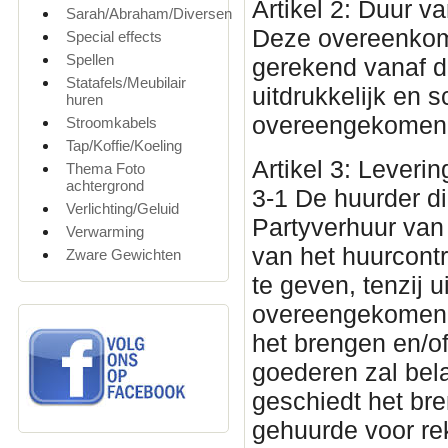
Artikel 2: Duur 
Sarah/Abraham/Diversen
Deze overeenkoms
Special effects
Spellen
gerekend vanaf de
Statafels/Meubilair
uitdrukkelijk en sc
huren
overeengekomen
Stroomkabels
Tap/Koffie/Koeling
Artikel 3: Leveri
Thema Foto
achtergrond
3-1 De huurder di
Verlichting/Geluid
Partyverhuur van 
Verwarming
van het huurcont
Zware Gewichten
te geven, tenzij u
overeengekomen, 
het brengen en/o
goederen zal bela
geschiedt het br
gehuurde voor rek