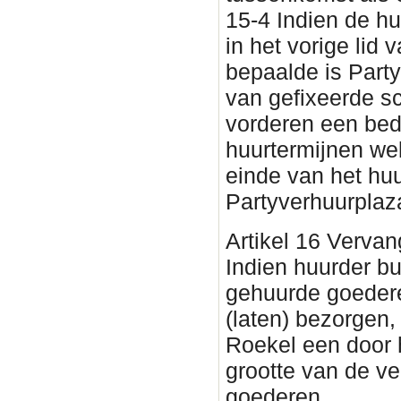
15-4 Indien de h
in het vorige lid v
bepaalde is Part
van gefixeerde s
vorderen een bed
huurtermijnen wel
einde van het huu
Partyverhuurplaz
Artikel 16 Vervan
Indien huurder bu
gehuurde goedere
(laten) bezorgen,
Roekel een door 
grootte van de v
goederen.