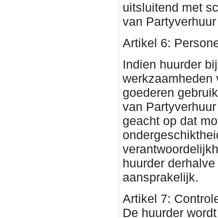
uitsluitend met s
van Partyverhuur
Artikel 6: Person
Indien huurder bi
werkzaamheden 
goederen gebruik
van Partyverhuu
geacht op dat mom
ondergeschikthei
verantwoordelijkh
huurder derhalve
aansprakelijk.
Artikel 7: Contro
De huurder wordt