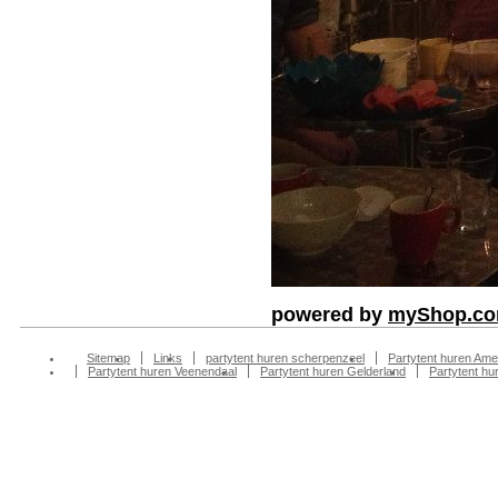
powered by
myShop.c
Sitemap
Links
partytent huren scherpenzeel
Partytent huren Ame
Partytent huren Veenendaal
Partytent huren Gelderland
Partytent h