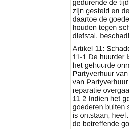
gedurende de tijd
zijn gesteld en d
daartoe de goede
houden tegen sch
diefstal, beschad
Artikel 11: Scha
11-1 De huurder i
het gehuurde onm
Partyverhuur van
van Partyverhuur
reparatie overgaa
11-2 Indien het 
goederen buiten 
is ontstaan, heef
de betreffende g