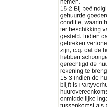
nemen.
15-2 Bij beëindi
gehuurde goedere
conditie, waarin h
ter beschikking 
gesteld. Indien d
gebreken vertone
zijn, c.q. dat de
hebben schoongem
gerechtigd de huu
rekening te bren
15-3 Indien de hu
blijft is Partyve
huurovereenkomst
onmiddellijke ing
tussenkomst als