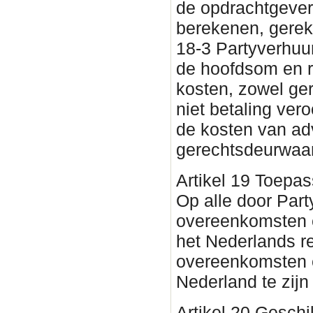
de opdrachtgever
berekenen, gerek
18-3 Partyverhuur
de hoofdsom en r
kosten, zowel ger
niet betaling ver
de kosten van ad
gerechtsdeurwaar
Artikel 19 Toepass
Op alle door Par
overeenkomsten en
het Nederlands r
overeenkomsten e
Nederland te zijn 
Artikel 20 Geschi