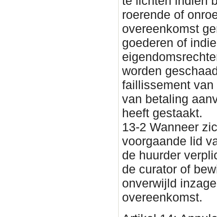
te lichten indien
roerende of onro
overeenkomst g
goederen of indi
eigendomsrechten
worden geschaad.
faillissement van
van betaling aanv
heeft gestaakt.
13-2 Wanneer zic
voorgaande lid van
de huurder verpl
de curator of be
onverwijld inzage
overeenkomst.