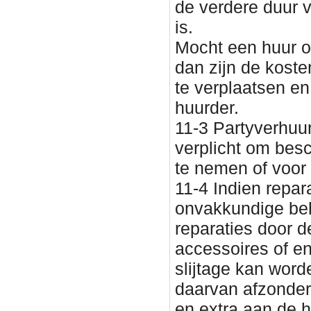
de verdere duur 
is.
Mocht een huur o
dan zijn de koste
te verplaatsen e
huurder.
11-3 Partyverhuu
verplicht om besc
te nemen of voor 
11-4 Indien repar
onvakkundige be
reparaties door d
accessoires of en
slijtage kan wor
daarvan afzonderl
en extra aan de h