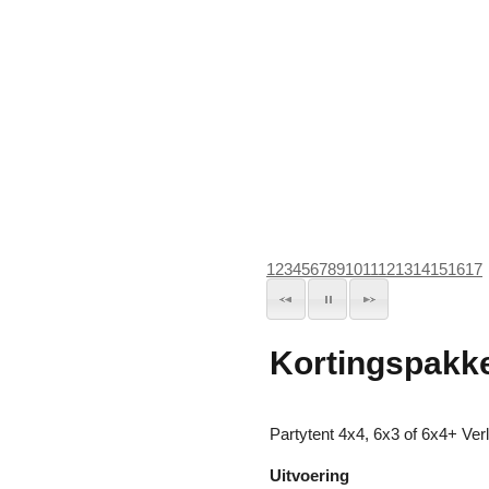
1
2
3
4
5
6
7
8
9
10
11
12
13
14
15
16
17
Kortingspakke
Partytent 4x4, 6x3 of 6x4+ Ver
Uitvoering