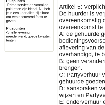
Pluspunten
-Prima service en vooral de
Artikel 5: Verplic
pakketten zijn ideaal. Nu heb
De huurder is ve
je in een keer alles bij elkaar
om een spetterend feest te
overeenkomstig d
geven.
overeenkomst te 
Pluspunten
-Snelle levering,
A: de gehuurde 
meedenkend, goede kwaliteit
bedieningsvoorsch
tenten.
aflevering van d
overhandigd, te 
B: geen verander
brengen.
C: Partyverhuur v
gehuurde goedere
D: aanspraken va
wijzen en Partyve
E: onderverhuur 