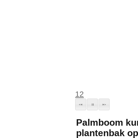
1
2
Palmboom kuns
plantenbak o