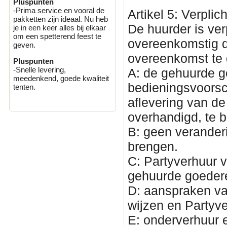
Pluspunten
-Prima service en vooral de
Artikel 5: Verplic
pakketten zijn ideaal. Nu heb
De huurder is ve
je in een keer alles bij elkaar
om een spetterend feest te
overeenkomstig d
geven.
overeenkomst te 
Pluspunten
-Snelle levering,
A: de gehuurde 
meedenkend, goede kwaliteit
bedieningsvoorsch
tenten.
aflevering van d
overhandigd, te 
B: geen verander
brengen.
C: Partyverhuur v
gehuurde goedere
D: aanspraken va
wijzen en Partyve
E: onderverhuur 