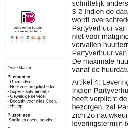
schriftelijk ande
3-2 Indien de da
wordt overschred
Partyverhuur van
niet voor matigin
vervallen huurter
Partyverhuur van
De maximale huur
Onze klanten:
vanaf de huurda
Pluspunten
Artikel 4: Leverin
- Goed advies
- Heel veel mogelijkheden
Indien Partyverh
- Super klantvriendelijk
- Geweldige service!
heeft verplicht 
- Bedankt voor alles Coen,
bezorgen, zal Par
echt top!!
zich zo nauwkeu
Pluspunten
-Snelle en goede service!!
leveringstermijn 