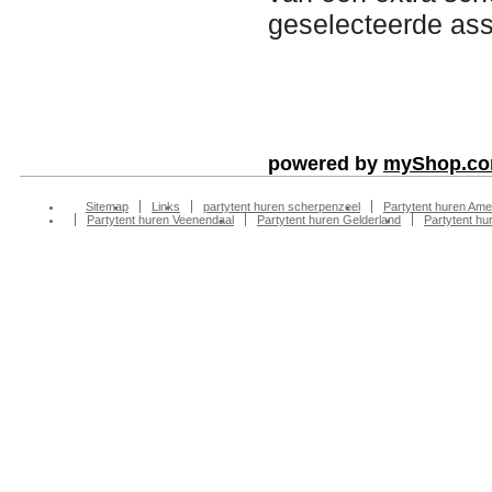
geselecteerde ass
powered by
myShop.c
Sitemap
Links
partytent huren scherpenzeel
Partytent huren Ame
Partytent huren Veenendaal
Partytent huren Gelderland
Partytent h