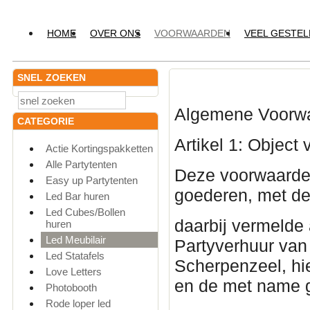
HOME
OVER ONS
VOORWAARDEN
VEEL GESTE
SNEL ZOEKEN
Algemene Voorwa
CATEGORIE
Artikel 1: Objec
Actie Kortingspakketten
Alle Partytenten
Deze voorwaarden
Easy up Partytenten
goederen, met d
Led Bar huren
Led Cubes/Bollen
daarbij vermelde
huren
Led Meubilair
Partyverhuur van
Led Statafels
Scherpenzeel, hi
Love Letters
en de met name 
Photobooth
Rode loper led