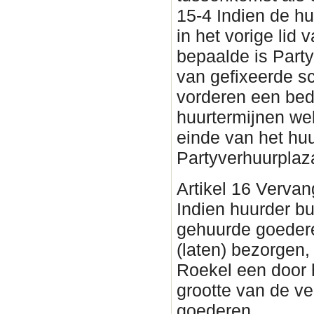
15-4 Indien de h
in het vorige lid v
bepaalde is Part
van gefixeerde s
vorderen een bed
huurtermijnen wel
einde van het huu
Partyverhuurplaz
Artikel 16 Vervan
Indien huurder bu
gehuurde goedere
(laten) bezorgen,
Roekel een door 
grootte van de v
goederen.