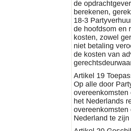
de opdrachtgever
berekenen, gerek
18-3 Partyverhuur
de hoofdsom en r
kosten, zowel ger
niet betaling ver
de kosten van ad
gerechtsdeurwaar
Artikel 19 Toepass
Op alle door Par
overeenkomsten en
het Nederlands r
overeenkomsten e
Nederland te zijn 
Artikel 20 Geschi