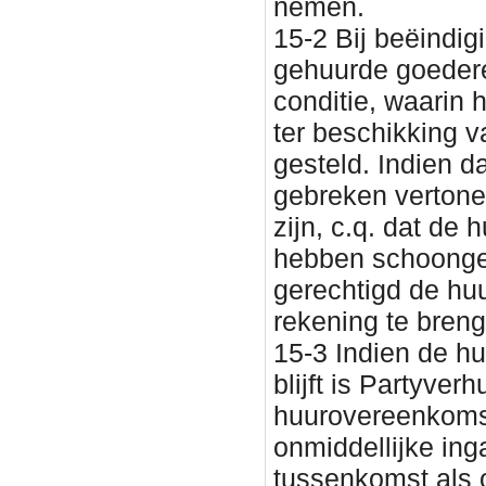
nemen.
15-2 Bij beëindi
gehuurde goedere
conditie, waarin h
ter beschikking 
gesteld. Indien d
gebreken vertone
zijn, c.q. dat de
hebben schoongem
gerechtigd de huu
rekening te bren
15-3 Indien de hu
blijft is Partyve
huurovereenkomst
onmiddellijke ing
tussenkomst als