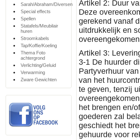
Artikel 2: Duur 
Sarah/Abraham/Diversen
Deze overeenkoms
Special effects
Spellen
gerekend vanaf de
Statafels/Meubilair
uitdrukkelijk en sc
huren
overeengekomen
Stroomkabels
Tap/Koffie/Koeling
Artikel 3: Leveri
Thema Foto
achtergrond
3-1 De huurder di
Verlichting/Geluid
Partyverhuur van 
Verwarming
van het huurcont
Zware Gewichten
te geven, tenzij u
overeengekomen, 
het brengen en/o
goederen zal bela
geschiedt het br
gehuurde voor rek