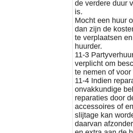
de verdere duur 
is.
Mocht een huur o
dan zijn de koste
te verplaatsen e
huurder.
11-3 Partyverhuu
verplicht om besc
te nemen of voor 
11-4 Indien repar
onvakkundige be
reparaties door d
accessoires of en
slijtage kan wor
daarvan afzonderl
en extra aan de h