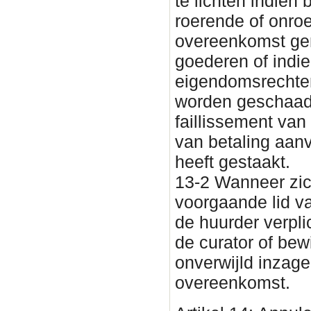
te lichten indien
roerende of onro
overeenkomst g
goederen of indi
eigendomsrechten
worden geschaad.
faillissement van
van betaling aanv
heeft gestaakt.
13-2 Wanneer zic
voorgaande lid van
de huurder verpl
de curator of be
onverwijld inzage
overeenkomst.