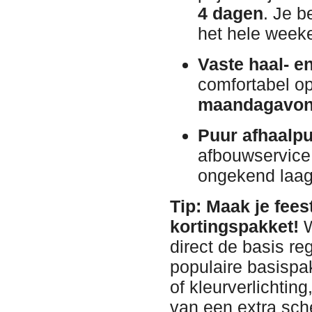
4 dagen
. Je b
het hele week
Vaste haal- e
comfortabel o
maandagavo
Puur afhaalpu
afbouwservice
ongekend laag 
Tip: Maak je fee
kortingspakket!
W
direct de basis 
populaire basispak
of kleurverlichting
van een extra sch