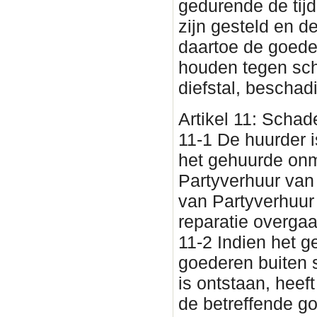
gedurende de tijd
zijn gesteld en d
daartoe de goede
houden tegen sch
diefstal, beschad
Artikel 11: Scha
11-1 De huurder i
het gehuurde onm
Partyverhuur van
van Partyverhuur
reparatie overgaa
11-2 Indien het 
goederen buiten 
is ontstaan, heef
de betreffende g