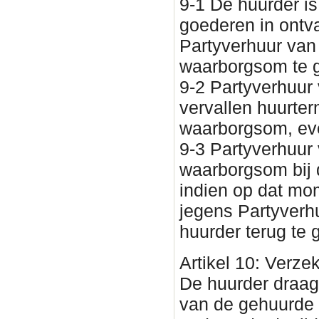
9-1 De huurder is
goederen in ontv
Partyverhuur van
waarborgsom te 
9-2 Partyverhuur 
vervallen huurte
waarborgsom, eve
9-3 Partyverhuur 
waarborgsom bij 
indien op dat mom
jegens Partyverh
huurder terug te 
Artikel 10: Verze
De huurder draagt
van de gehuurde