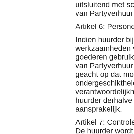
uitsluitend met s
van Partyverhuur
Artikel 6: Person
Indien huurder bi
werkzaamheden 
goederen gebruik
van Partyverhuu
geacht op dat mom
ondergeschikthei
verantwoordelijkh
huurder derhalve
aansprakelijk.
Artikel 7: Contro
De huurder wordt