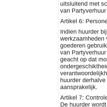
uitsluitend met s
van Partyverhuur
Artikel 6: Person
Indien huurder bi
werkzaamheden 
goederen gebruik
van Partyverhuu
geacht op dat mom
ondergeschikthei
verantwoordelijkh
huurder derhalve
aansprakelijk.
Artikel 7: Contro
De huurder wordt