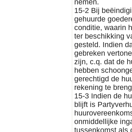
nemen.
15-2 Bij beëindi
gehuurde goedere
conditie, waarin h
ter beschikking 
gesteld. Indien d
gebreken vertone
zijn, c.q. dat de
hebben schoongem
gerechtigd de huu
rekening te bren
15-3 Indien de hu
blijft is Partyve
huurovereenkomst
onmiddellijke ing
tussenkomst als