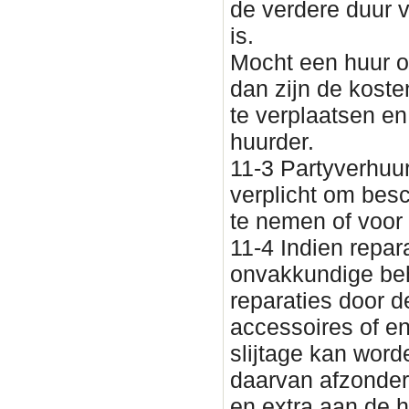
de verdere duur 
is.
Mocht een huur o
dan zijn de koste
te verplaatsen e
huurder.
11-3 Partyverhuu
verplicht om besc
te nemen of voor 
11-4 Indien repar
onvakkundige be
reparaties door d
accessoires of en
slijtage kan wor
daarvan afzonderl
en extra aan de h