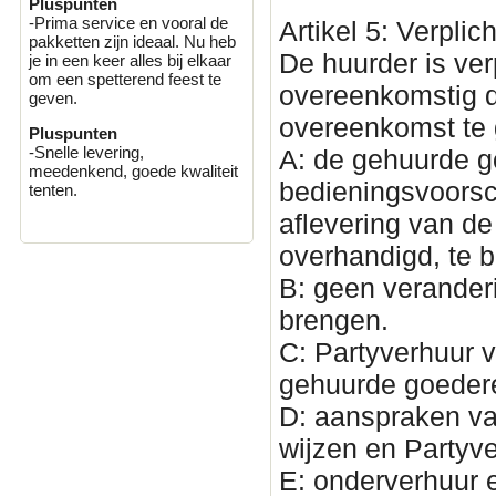
Pluspunten
-Prima service en vooral de
Artikel 5: Verplic
pakketten zijn ideaal. Nu heb
De huurder is ve
je in een keer alles bij elkaar
om een spetterend feest te
overeenkomstig d
geven.
overeenkomst te 
Pluspunten
-Snelle levering,
A: de gehuurde 
meedenkend, goede kwaliteit
bedieningsvoorsch
tenten.
aflevering van d
overhandigd, te 
B: geen verander
brengen.
C: Partyverhuur v
gehuurde goedere
D: aanspraken va
wijzen en Partyve
E: onderverhuur 