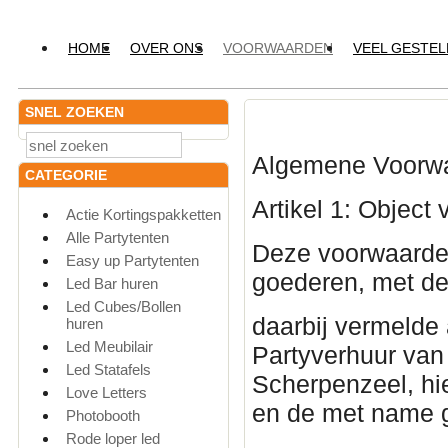
HOME
OVER ONS
VOORWAARDEN
VEEL GESTE
SNEL ZOEKEN
Algemene Voorwa
CATEGORIE
Artikel 1: Objec
Actie Kortingspakketten
Alle Partytenten
Deze voorwaarden
Easy up Partytenten
goederen, met d
Led Bar huren
Led Cubes/Bollen
daarbij vermelde
huren
Led Meubilair
Partyverhuur van
Led Statafels
Scherpenzeel, hi
Love Letters
en de met name 
Photobooth
Rode loper led