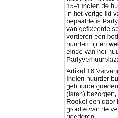
15-4 Indien de h
in het vorige lid v
bepaalde is Part
van gefixeerde s
vorderen een bed
huurtermijnen wel
einde van het huu
Partyverhuurplaz
Artikel 16 Vervan
Indien huurder bu
gehuurde goedere
(laten) bezorgen,
Roekel een door 
grootte van de v
goederen.