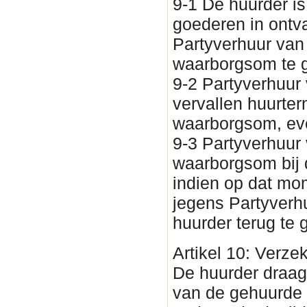
9-1 De huurder is
goederen in ontv
Partyverhuur van
waarborgsom te 
9-2 Partyverhuur 
vervallen huurte
waarborgsom, eve
9-3 Partyverhuur 
waarborgsom bij 
indien op dat mom
jegens Partyverh
huurder terug te 
Artikel 10: Verze
De huurder draagt
van de gehuurde