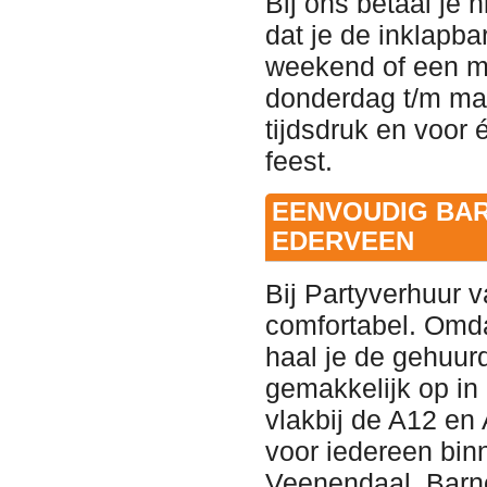
Bij ons betaal je 
dat je de inklapb
weekend of een mi
donderdag t/m m
tijdsdruk en voor 
feest
.
EENVOUDIG BAR
EDERVEEN
Bij Partyverhuur 
comfortabel
. Omda
haal je de gehuurd
gemakkelijk op in
vlakbij de A12 en
voor iedereen bin
Veenendaal, Barn