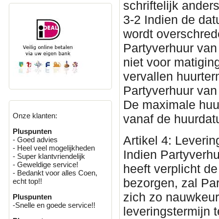
schriftelijk ande
3-2 Indien de da
wordt overschred
Partyverhuur van
niet voor matigin
vervallen huurter
Partyverhuur van
De maximale huur
Onze klanten:
vanaf de huurda
Pluspunten
Artikel 4: Leverin
- Goed advies
- Heel veel mogelijkheden
Indien Partyverh
- Super klantvriendelijk
- Geweldige service!
heeft verplicht 
- Bedankt voor alles Coen,
bezorgen, zal Par
echt top!!
zich zo nauwkeu
Pluspunten
-Snelle en goede service!!
leveringstermijn 