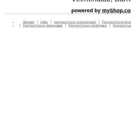
powered by
myShop.c
Sitemap
Links
partytent huren scherpenzeel
Partytent huren Ame
Partytent huren Veenendaal
Partytent huren Gelderland
Partytent h