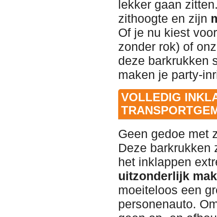
lekker gaan zitte
zithoogte en zijn
m
Of je nu kiest voo
zonder rok) of on
deze barkrukken sl
maken je party-in
VOLLEDIG INKL
TRANSPORTGE
Geen gedoe met z
Deze barkrukken z
het inklappen ext
uitzonderlijk mak
moeiteloos een gro
personenauto. Omd