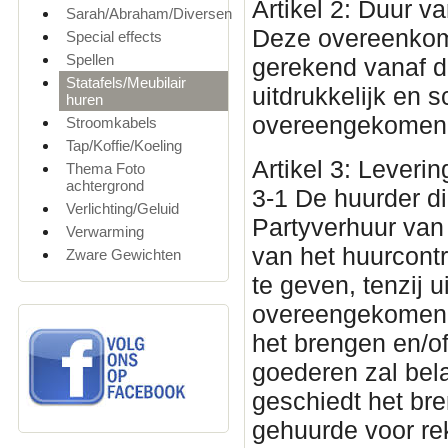
Artikel 2: Duur 
Sarah/Abraham/Diversen
Deze overeenkoms
Special effects
Spellen
gerekend vanaf de
Statafels/Meubilair
uitdrukkelijk en sc
huren
overeengekomen
Stroomkabels
Tap/Koffie/Koeling
Artikel 3: Leveri
Thema Foto
achtergrond
3-1 De huurder di
Verlichting/Geluid
Partyverhuur van 
Verwarming
van het huurcont
Zware Gewichten
te geven, tenzij u
overeengekomen, 
het brengen en/o
goederen zal bela
geschiedt het br
gehuurde voor rek