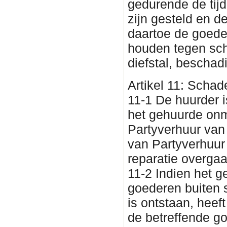
gedurende de tijd
zijn gesteld en d
daartoe de goede
houden tegen sch
diefstal, beschad
Artikel 11: Scha
11-1 De huurder i
het gehuurde onm
Partyverhuur van
van Partyverhuur
reparatie overgaa
11-2 Indien het 
goederen buiten 
is ontstaan, heef
de betreffende g