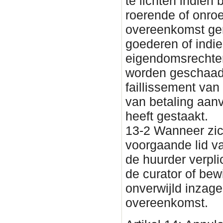
te lichten indien
roerende of onro
overeenkomst g
goederen of indi
eigendomsrechten
worden geschaad.
faillissement van
van betaling aanv
heeft gestaakt.
13-2 Wanneer zic
voorgaande lid van
de huurder verpl
de curator of be
onverwijld inzage
overeenkomst.