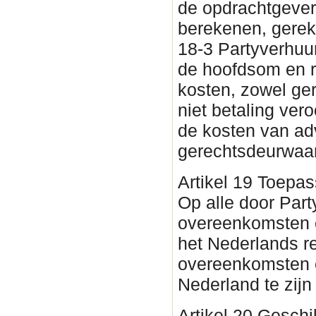
de opdrachtgever
berekenen, gerek
18-3 Partyverhuur
de hoofdsom en r
kosten, zowel ger
niet betaling ver
de kosten van ad
gerechtsdeurwaar
Artikel 19 Toepass
Op alle door Par
overeenkomsten en
het Nederlands r
overeenkomsten e
Nederland te zijn 
Artikel 20 Geschi