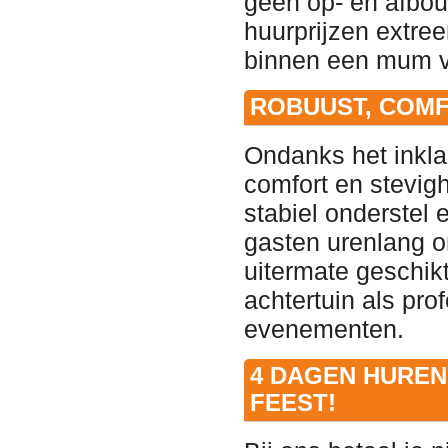
geen op- en afbo
huurprijzen extree
binnen een mum van
ROBUUST, COMF
Ondanks het inklap
comfort en stevig
stabiel onderstel 
gasten urenlang o
uitermate geschik
achtertuin als pro
evenementen.
4 DAGEN HUREN 
FEEST!