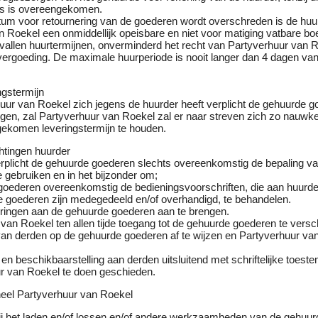
ers is overeengekomen.
atum voor retournering van de goederen wordt overschreden is de huu
 Roekel een onmiddellijk opeisbare en niet voor matiging vatbare bo
rvallen huurtermijnen, onverminderd het recht van Partyverhuur van 
ergoeding. De maximale huurperiode is nooit langer dan 4 dagen van
ngstermijn
huur van Roekel zich jegens de huurder heeft verplicht de gehuurde 
gen, zal Partyverhuur van Roekel zal er naar streven zich zo nauwke
ekomen leveringstermijn te houden.
chtingen huurder
erplicht de gehuurde goederen slechts overeenkomstig de bepaling v
 gebruiken en in het bijzonder om;
goederen overeenkomstig de bedieningsvoorschriften, die aan huurder
de goederen zijn medegedeeld en/of overhandigd, te behandelen.
ringen aan de gehuurde goederen aan te brengen.
van Roekel ten allen tijde toegang tot de gehuurde goederen te versc
an derden op de gehuurde goederen af te wijzen en Partyverhuur van
en beschikbaarstelling aan derden uitsluitend met schriftelijke toes
r van Roekel te doen geschieden.
neel Partyverhuur van Roekel
bij het laden en/of lossen en/of andere werkzaamheden van de gehuur