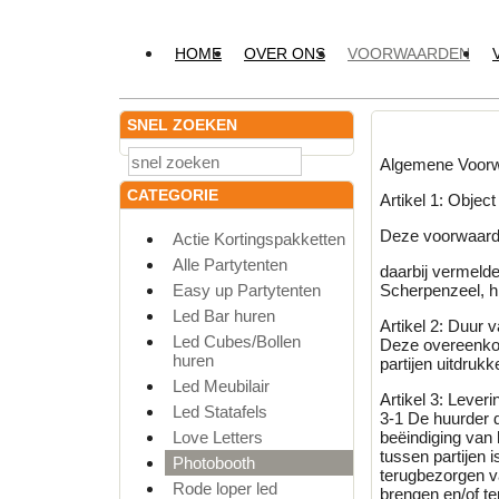
HOME
OVER ONS
VOORWAARDEN
SNEL ZOEKEN
Algemene Voorw
CATEGORIE
Artikel 1: Obje
Deze voorwaarde
Actie Kortingspakketten
Alle Partytenten
daarbij vermeld
Easy up Partytenten
Scherpenzeel, h
Led Bar huren
Artikel 2: Duur
Led Cubes/Bollen
Deze overeenkoms
huren
partijen uitdrukk
Led Meubilair
Artikel 3: Lever
Led Statafels
3-1 De huurder d
Love Letters
beëindiging van 
tussen partijen
Photobooth
terugbezorgen v
Rode loper led
brengen en/of te