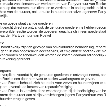
kt maakt van diensten van werknemers van Partyverhuur van Roeke
ht op dat moment hun diensten te verrichten in ondergeschiktheid 
heid van de huurder, ook terzake is huurder derhalve tegenover Part
lijk.
ole op goede staat van de goederen
t geacht direct na ontvangst, de gehuurde goederen te hebben gecont
 onverwijlde reactie worden de goederen geacht zich in een goede staat
aarden Partyverhuur van Roekel
tie
s noodzakelijk zijn ten gevolge van onvakkundige behandeling, repara
 gebruik van ongeschikte accessoires, of enig andere oorzaak die nie
e kan worden beschouwd, dan worden de kosten daarvan afzonderlijk 
n rekening gebracht.
borgsom
s verplicht, voordat hij de gehuurde goederen in ontvangst neemt, aa
n Roekel een door hem vast te stellen waarborgsom te geven.
r van Roekel behoudt zich het recht voor vervallen huurtermijnen te
som, evenals de kosten van reparatie/reiniging.
 van Roekel is verplicht deze waarborgsom bij de beëindiging van he
ment de huurder aan al zijn verplichtingen jegens Partyverhuur van R
huurder terug te geven.