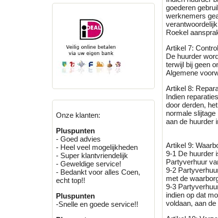
goederen gebrui
werknemers geac
verantwoordelijk
Roekel aansprake
Artikel 7: Contr
De huurder word
terwijl bij geen
Algemene voorw
Artikel 8: Repara
Indien reparatie
door derden, het
normale slijtag
Onze klanten:
aan de huurder i
Pluspunten
- Goed advies
Artikel 9: Waar
- Heel veel mogelijkheden
9-1 De huurder i
- Super klantvriendelijk
Partyverhuur va
- Geweldige service!
9-2 Partyverhuu
- Bedankt voor alles Coen,
met de waarborg
echt top!!
9-3 Partyverhuur
indien op dat mo
Pluspunten
voldaan, aan de 
-Snelle en goede service!!