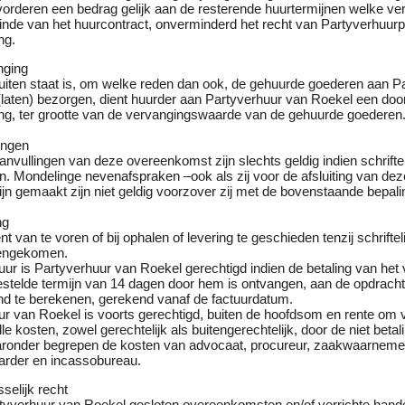
vorderen een bedrag gelijk aan de resterende huurtermijnen welke ve
 einde van het huurcontract, onverminderd het recht van Partyverhuur
ng.
nging
buiten staat is, om welke reden dan ook, de gehuurde goederen aan P
(laten) bezorgen, dient huurder aan Partyverhuur van Roekel een do
g, ter grootte van de vervangingswaarde van de gehuurde goederen
gingen
anvullingen van deze overeenkomst zijn slechts geldig indien schriftel
 Mondelinge nevenafspraken –ook als zij voor de afsluiting van dez
n gemaakt zijn niet geldig voorzover zij met de bovenstaande bepaling
ng
nt van te voren of bij ophalen of levering te geschieden tenzij schrifteli
eengekomen.
tuur is Partyverhuur van Roekel gerechtigd indien de betaling van het
gestelde termijn van 14 dagen door hem is ontvangen, aan de opdrach
d te berekenen, gerekend vanaf de factuurdatum.
ur van Roekel is voorts gerechtigd, buiten de hoofdsom en rente om 
le kosten, zowel gerechtelijk als buitengerechtelijk, door de niet beta
aronder begrepen de kosten van advocaat, procureur, zaakwaarneme
rder en incassobureau.
selijk recht
rtyverhuur van Roekel gesloten overeenkomsten en/of verrichte hande