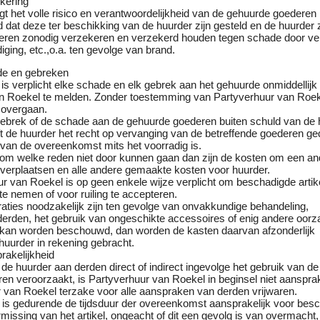
ekering
t het volle risico en verantwoordelijkheid van de gehuurde goederen
d dat deze ter beschikking van de huurder zijn gesteld en de huurder 
eren zonodig verzekeren en verzekerd houden tegen schade door ver
iging, etc.,o.a. ten gevolge van brand.
ade en gebreken
is verplicht elke schade en elk gebrek aan het gehuurde onmiddellijk
n Roekel te melden. Zonder toestemming van Partyverhuur van Roe
e overgaan.
 gebrek of de schade aan de gehuurde goederen buiten schuld van de 
ft de huurder het recht op vervanging van de betreffende goederen g
 van de overeenkomst mits het voorradig is.
om welke reden niet door kunnen gaan dan zijn de kosten om een and
 verplaatsen en alle andere gemaakte kosten voor huurder.
r van Roekel is op geen enkele wijze verplicht om beschadigde artik
te nemen of voor ruiling te accepteren.
raties noodzakelijk zijn ten gevolge van onvakkundige behandeling,
derden, het gebruik van ongeschikte accessoires of enig andere oorza
e kan worden beschouwd, dan worden de kasten daarvan afzonderlijk
huurder in rekening gebracht.
prakelijkheid
de huurder aan derden direct of indirect ingevolge het gebruik van de
n veroorzaakt, is Partyverhuur van Roekel in beginsel niet aansprak
r van Roekel terzake voor alle aanspraken van derden vrijwaren.
 is gedurende de tijdsduur der overeenkomst aansprakelijk voor besc
rmissing van het artikel, ongeacht of dit een gevolg is van overmacht