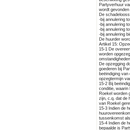
Partyverhuur van
wordt gevonden 
De schadeloosst
-bij annulering 
-bij annulering 
-bij annulering 
-bij annulering 
De huurder wordt
Artikel 15: Opze
15-1 De overeenk
worden opgezegd
omstandigheden 
De opzegging do
goederen bij Par
beëindiging van
opzegtermijn va
15-2 Bij beëind
conditie, waarin
Roekel worden ge
zijn, c.q. dat d
van Roekel gerec
15-3 Indien de h
huurovereenkomst
tussenkomst al
15-4 Indien de h
bepaalde is Par