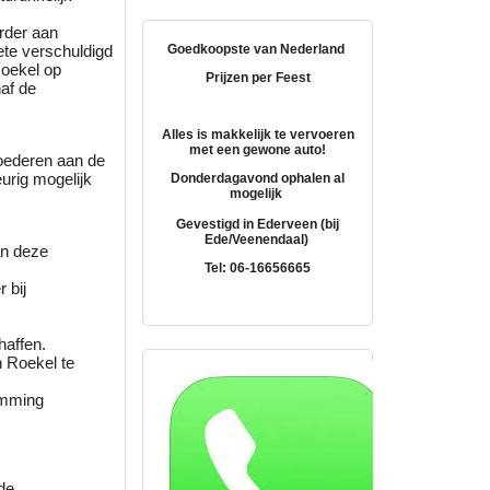
rder aan
Goedkoopste van Nederland
ete verschuldigd
Roekel op
Prijzen per Feest
af de
Alles is makkelijk te vervoeren
met een gewone auto!
goederen aan de
urig mogelijk
Donderdagavond ophalen al
mogelijk
Gevestigd in Ederveen (bij
Ede/Veenendaal)
an deze
Tel: 06-16656665
 bij
haffen.
 Roekel te
temming
de