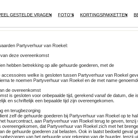
VEEL GESTELDE VRAGEN
FOTO'S
KORTINGSPAKKETTEN
B
aarden Partyverhuur van Roekel:
ct van deze overeenkomst
n hebben betrekking op alle gehuurde goederen, met de
e accessoires welke is gesloten tussen Partyverhuur van Roekel geve
ierna te noemen Partyverhuur van Roekel en de met name genoemde
 van de overeenkomst
t is gesloten voor onbepaalde tijd, gerekend vanaf de datum, die is
elijk en schriftelijk een bepaalde tijd zijn overeengekomen.
ing en terugbezorging
ient zelf de gehuurde goederen bij Partyverhuur van Roekel op te hal
het huurcontract, aan Partyverhuur van Roekel terug te geven, tenzij u
 is overeengekomen, dat Partyverhuur van Roekel zich met het brenge
an de gehuurde goederen zal belasten. Ook in laatst bedoeld geval g
rugbezorgen van het gehuurde voor rekening van de huurder, tenzij ui