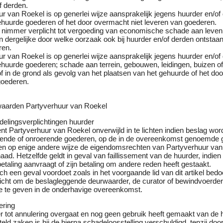
f derden.
r van Roekel is op generlei wijze aansprakelijk jegens huurder en/of
huurde goederen of het door overmacht niet leveren van goederen.
ij nimmer verplicht tot vergoeding van economische schade aan leven
dergelijke door welke oorzaak ook bij huurder en/of derden ontstaan
ren.
r van Roekel is op generlei wijze aansprakelijk jegens huurder en/of
huurde goederen; schade aan terrein, gebouwen, leidingen, buizen o
 in de grond als gevolg van het plaatsen van het gehuurde of het do
goederen.
aarden Partyverhuur van Roekel
delingsverplichtingen huurder
nt Partyverhuur van Roekel onverwijld in te lichten indien beslag wor
erende of onroerende goederen, op de in de overeenkomst genoemde
ien op enige andere wijze de eigendomsrechten van Partyverhuur van
ad. Hetzelfde geldt in geval van faillissement van de huurder, indien
taling aanvraagt of zijn betaling om andere reden heeft gestaakt.
h een geval voordoet zoals in het voorgaande lid van dit artikel bedoe
licht om de beslagleggende deurwaarder, de curator of bewindvoerder
ge te geven in de onderhavige overeenkomst.
ering
r tot annulering overgaat en nog geen gebruik heeft gemaakt van de 
eld zaken is hij de hierna schadeloosstelling verschuldigd, tenzij doo