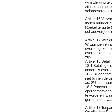
winstderving te 
zijn tot aan het
schadevergoedi
Artikel 16 Verva
Indien huurder 
Roekel terug te 
schadevergoedin
Artikel 17 Wijzi
Wijzigingen en a
overeengekomen.
overeenkomst zij
zijn.
Artikel 18 Betali
18-1 Betaling die
anders is over
18-2 Bij een fac
niet binnen de 
ad. 2% per maan
18-3 Partyverhu
opdrachtgever al
te vorderen, wa
gerechtsdeurwaa
Artikel 19 Toepas
Op alle door Pa