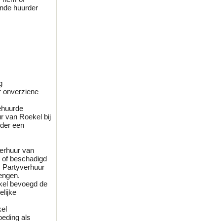
ende huurder
g
r onverziene
ehuurde
r van Roekel bij
rder een
verhuur van
n of beschadigd
s Partyverhuur
rengen.
ekel bevoegd de
lijke
kel
oeding als