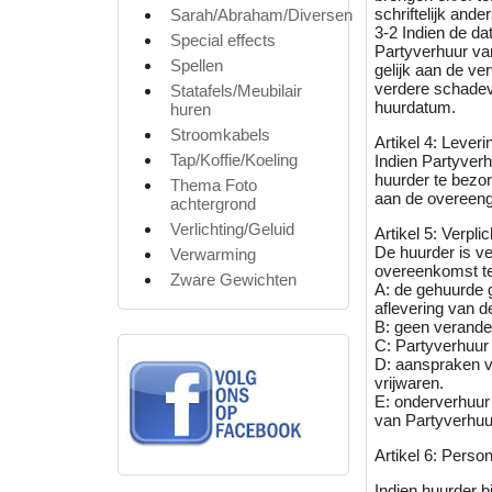
schriftelijk and
Sarah/Abraham/Diversen
3-2 Indien de d
Special effects
Partyverhuur van
Spellen
gelijk aan de ve
verdere schadev
Statafels/Meubilair
huurdatum.
huren
Stroomkabels
Artikel 4: Leveri
Tap/Koffie/Koeling
Indien Partyver
huurder te bezor
Thema Foto
aan de overeeng
achtergrond
Verlichting/Geluid
Artikel 5: Verpli
De huurder is v
Verwarming
overeenkomst te
Zware Gewichten
A: de gehuurde 
aflevering van 
B: geen verande
C: Partyverhuur 
D: aanspraken v
vrijwaren.
E: onderverhuur 
van Partyverhuu
Artikel 6: Perso
Indien huurder 