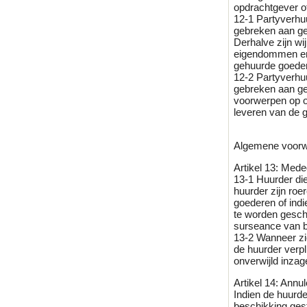
opdrachtgever o
12-1 Partyverhuu
gebreken aan ge
Derhalve zijn w
eigendommen en 
gehuurde goede
12-2 Partyverhuu
gebreken aan ge
voorwerpen op of
leveren van de 
Algemene voorw
Artikel 13: Mede
13-1 Huurder die
huurder zijn ro
goederen of ind
te worden gescha
surseance van be
13-2 Wanneer zic
de huurder verp
onverwijld inza
Artikel 14: Annul
Indien de huurde
beschikking gest