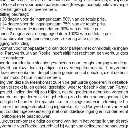
 Roekel een voor beide partijen redelijkerwijs, acceptabele vervang
die het gebruik wil overnemen.
elling bedraagt:
tot 30 dagen voor de ingangsdatum 50% van de totale prijs.
tot 14 dagen voor de ingangsdatum 75% van de totale prijs.
tot 7 dagen voor de ingangsdatum 90% van de totale prijs.
binnen 2 dagen voor de ingangsdatum 100% van de totale prijs.
 aanbevolen een annuleringsverzekering af te sluiten.
gging/ontbinding
omst voor onbepaalde tijd kan door partijen met onmiddellijke ingan
. Partyverhuur van Roekel heeft altijd het recht om een verhuur doo
te annuleren.
or de huurder kan slechts geschieden door terugbezorging van de g
tyverhuurplaza. Indien partijen zijn overeengekomen, dat Partyverhuu
 deze overeenkomst de gehuurde goederen zal ophalen, dient de huu
n minimaal 24 uur in acht nemen.
iging van deze overeenkomst zullen de gehuurde goederen in dezelfde
 het verstrekt is, en geheel gereinigd, weer ter beschikking van Party
steld. Indien daarbij zou blijken, dat de goederen gebreken vertone
e huurder de goederen niet of gebrekkig zou hebben schoongemaakt, i
htigd de huurder de reparatie c.q., reinigingskosten in rekening te b
uurder met enige verplichting ingebreke blijft is Partyverhuur van Ro
 zonder ingebrekestelling met onmiddellijke ingang en zonder rechte
s ontbonden te beschouwen.
uurovereenkomst eindigt op grond van het in het vorige lid van dit arti
tyverhuur van Roekel gerechtigd bij wege van gefixeerde schadeverg