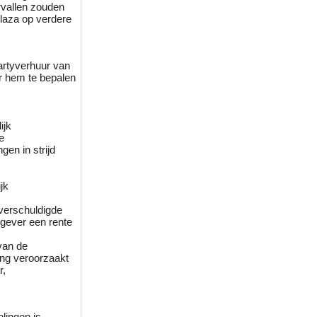
rvallen zouden
plaza op verdere
artyverhuur van
or hem te bepalen
.
ijk
e
en in strijd
jk
 verschuldigde
tgever een rente
van de
ling veroorzaakt
r,
lingen is