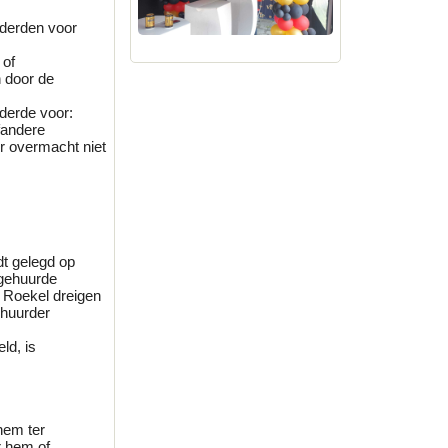
 derden voor
 of
 door de
 derde voor:
fandere
or overmacht niet
dt gelegd op
 gehuurde
 Roekel dreigen
 huurder
ld, is
hem ter
r hem of