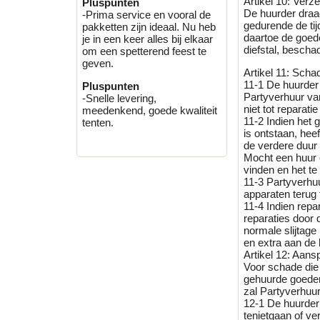
Artikel 10: Verz
Pluspunten
De huurder draag
-Prima service en vooral de
gedurende de tij
pakketten zijn ideaal. Nu heb
daartoe de goed
je in een keer alles bij elkaar
diefstal, beschad
om een spetterend feest te
geven.
Artikel 11: Sch
11-1 De huurder 
Pluspunten
Partyverhuur va
-Snelle levering,
niet tot reparati
meedenkend, goede kwaliteit
11-2 Indien het
tenten.
is ontstaan, hee
de verdere duur
Mocht een huur 
vinden en het te
11-3 Partyverhuu
apparaten terug 
11-4 Indien repa
reparaties door 
normale slijtag
en extra aan de 
Artikel 12: Aans
Voor schade die 
gehuurde goedere
zal Partyverhuu
12-1 De huurder
tenietgaan of ve