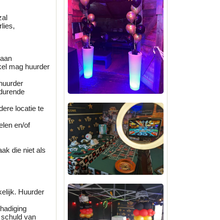
zal
lies,
 aan
kel mag huurder
huurder
edurende
ere locatie te
elen en/of
ak die niet als
elijk. Huurder
hadiging
, schuld van