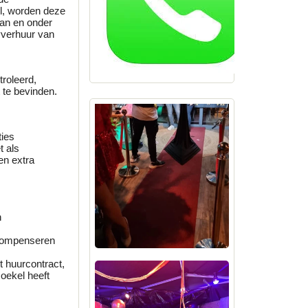
l, worden deze
aan en onder
yverhuur van
roleerd,
 te bevinden.
ties
t als
en extra
n
 compenseren
t huurcontract,
oekel heeft