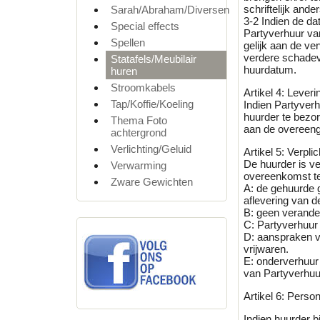
schriftelijk and
Sarah/Abraham/Diversen
3-2 Indien de d
Special effects
Partyverhuur van
Spellen
gelijk aan de ve
verdere schadev
Statafels/Meubilair
huurdatum.
huren
Stroomkabels
Artikel 4: Leveri
Tap/Koffie/Koeling
Indien Partyver
huurder te bezor
Thema Foto
aan de overeeng
achtergrond
Verlichting/Geluid
Artikel 5: Verpli
De huurder is v
Verwarming
overeenkomst te
Zware Gewichten
A: de gehuurde 
aflevering van 
B: geen verande
C: Partyverhuur 
D: aanspraken v
vrijwaren.
E: onderverhuur 
van Partyverhuu
Artikel 6: Perso
Indien huurder 