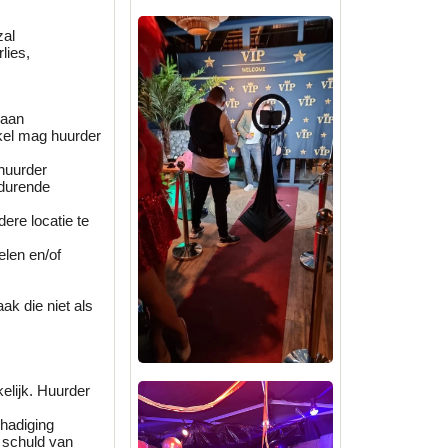
zal
lies,
 aan
kel mag huurder
huurder
edurende
ere locatie te
elen en/of
ak die niet als
elijk. Huurder
hadiging
, schuld van