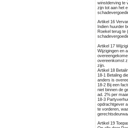
winstderving te 
zijn tot aan het
schadevergoedi
Artikel 16 Verva
Indien huurder 
Roekel terug te 
schadevergoedin
Artikel 17 Wijzi
Wijzigingen en a
overeengekomen.
overeenkomst zij
zijn.
Artikel 18 Betali
18-1 Betaling die
anders is over
18-2 Bij een fac
niet binnen de 
ad. 2% per maan
18-3 Partyverhu
opdrachtgever al
te vorderen, wa
gerechtsdeurwaa
Artikel 19 Toepas
Op alle door Pa