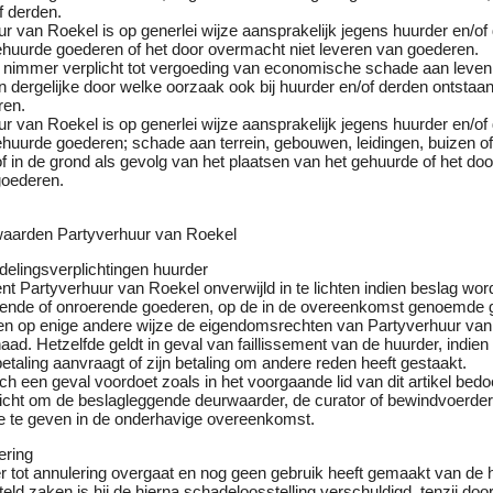
f derden.
r van Roekel is op generlei wijze aansprakelijk jegens huurder en/of
huurde goederen of het door overmacht niet leveren van goederen.
ij nimmer verplicht tot vergoeding van economische schade aan leven
dergelijke door welke oorzaak ook bij huurder en/of derden ontstaan
ren.
r van Roekel is op generlei wijze aansprakelijk jegens huurder en/of
huurde goederen; schade aan terrein, gebouwen, leidingen, buizen o
 in de grond als gevolg van het plaatsen van het gehuurde of het do
goederen.
aarden Partyverhuur van Roekel
delingsverplichtingen huurder
nt Partyverhuur van Roekel onverwijld in te lichten indien beslag wor
erende of onroerende goederen, op de in de overeenkomst genoemde
ien op enige andere wijze de eigendomsrechten van Partyverhuur van
ad. Hetzelfde geldt in geval van faillissement van de huurder, indien
taling aanvraagt of zijn betaling om andere reden heeft gestaakt.
h een geval voordoet zoals in het voorgaande lid van dit artikel bedoe
licht om de beslagleggende deurwaarder, de curator of bewindvoerder
ge te geven in de onderhavige overeenkomst.
ering
r tot annulering overgaat en nog geen gebruik heeft gemaakt van de 
eld zaken is hij de hierna schadeloosstelling verschuldigd, tenzij doo