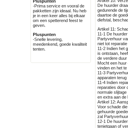
Artikel 10: Verz
Pluspunten
De huurder draag
-Prima service en vooral de
gedurende de tij
pakketten zijn ideaal. Nu heb
daartoe de goed
je in een keer alles bij elkaar
diefstal, beschad
om een spetterend feest te
geven.
Artikel 11: Sch
11-1 De huurder 
Pluspunten
Partyverhuur va
-Snelle levering,
niet tot reparati
meedenkend, goede kwaliteit
11-2 Indien het
tenten.
is ontstaan, hee
de verdere duur
Mocht een huur 
vinden en het te
11-3 Partyverhuu
apparaten terug 
11-4 Indien repa
reparaties door 
normale slijtag
en extra aan de 
Artikel 12: Aans
Voor schade die 
gehuurde goedere
zal Partyverhuu
12-1 De huurder
tenietgaan of ve