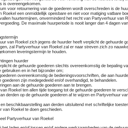
ers is overeengekomen.
atum voor retournering van de goederen wordt overschreden is de huu
 Roekel een onmiddellijk opeisbare en niet voor matiging vatbare bo
rvallen huurtermijnen, onverminderd het recht van Partyverhuur van 
ergoeding. De maximale huurperiode is nooit langer dan 4 dagen van
ngstermijn
huur van Roekel zich jegens de huurder heeft verplicht de gehuurde 
gen, zal Partyverhuur van Roekel zal er naar streven zich zo nauwke
ekomen leveringstermijn te houden.
chtingen huurder
erplicht de gehuurde goederen slechts overeenkomstig de bepaling v
 gebruiken en in het bijzonder om;
goederen overeenkomstig de bedieningsvoorschriften, die aan huurder
de goederen zijn medegedeeld en/of overhandigd, te behandelen.
ringen aan de gehuurde goederen aan te brengen.
van Roekel ten allen tijde toegang tot de gehuurde goederen te versc
an derden op de gehuurde goederen af te wijzen en Partyverhuur van
en beschikbaarstelling aan derden uitsluitend met schriftelijke toes
r van Roekel te doen geschieden.
neel Partyverhuur van Roekel
bij het laden en/of lossen en/of andere werkzaamheden van de gehuur