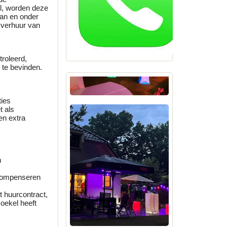
l, worden deze
aan en onder
yverhuur van
roleerd,
 te bevinden.
ties
t als
en extra
n
 compenseren
t huurcontract,
oekel heeft