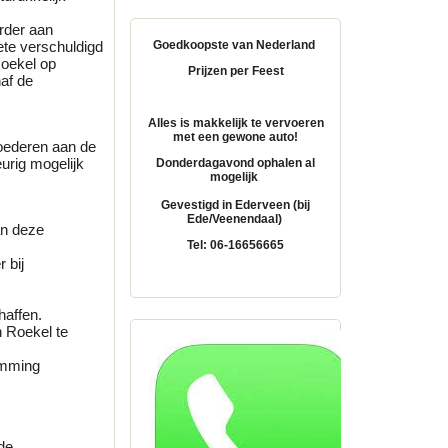
rder aan
Goedkoopste van Nederland
ete verschuldigd
Roekel op
Prijzen per Feest
af de
Alles is makkelijk te vervoeren
met een gewone auto!
goederen aan de
urig mogelijk
Donderdagavond ophalen al
mogelijk
Gevestigd in Ederveen (bij
Ede/Veenendaal)
an deze
Tel: 06-16656665
 bij
haffen.
 Roekel te
temming
de