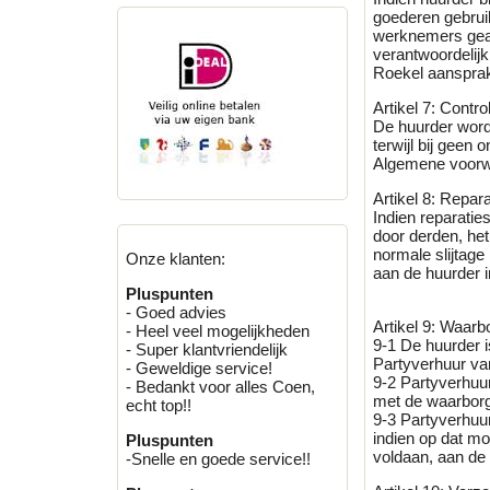
goederen gebrui
werknemers geac
verantwoordelijk
Roekel aansprake
Artikel 7: Contr
De huurder word
terwijl bij geen
Algemene voorw
Artikel 8: Repara
Indien reparatie
door derden, het
normale slijtag
Onze klanten:
aan de huurder i
Pluspunten
- Goed advies
Artikel 9: Waar
- Heel veel mogelijkheden
9-1 De huurder i
- Super klantvriendelijk
Partyverhuur va
- Geweldige service!
9-2 Partyverhuu
- Bedankt voor alles Coen,
met de waarborg
echt top!!
9-3 Partyverhuur
indien op dat mo
Pluspunten
voldaan, aan de 
-Snelle en goede service!!