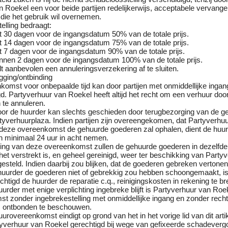
 Roekel een voor beide partijen redelijkerwijs, acceptabele vervang
die het gebruik wil overnemen.
elling bedraagt:
tot 30 dagen voor de ingangsdatum 50% van de totale prijs.
tot 14 dagen voor de ingangsdatum 75% van de totale prijs.
tot 7 dagen voor de ingangsdatum 90% van de totale prijs.
binnen 2 dagen voor de ingangsdatum 100% van de totale prijs.
 aanbevolen een annuleringsverzekering af te sluiten.
gging/ontbinding
omst voor onbepaalde tijd kan door partijen met onmiddellijke ingan
. Partyverhuur van Roekel heeft altijd het recht om een verhuur doo
te annuleren.
or de huurder kan slechts geschieden door terugbezorging van de g
tyverhuurplaza. Indien partijen zijn overeengekomen, dat Partyverhuu
 deze overeenkomst de gehuurde goederen zal ophalen, dient de huu
n minimaal 24 uur in acht nemen.
iging van deze overeenkomst zullen de gehuurde goederen in dezelfde
 het verstrekt is, en geheel gereinigd, weer ter beschikking van Party
steld. Indien daarbij zou blijken, dat de goederen gebreken vertone
e huurder de goederen niet of gebrekkig zou hebben schoongemaakt, i
htigd de huurder de reparatie c.q., reinigingskosten in rekening te b
uurder met enige verplichting ingebreke blijft is Partyverhuur van Ro
 zonder ingebrekestelling met onmiddellijke ingang en zonder rechte
s ontbonden te beschouwen.
uurovereenkomst eindigt op grond van het in het vorige lid van dit arti
tyverhuur van Roekel gerechtigd bij wege van gefixeerde schadeverg