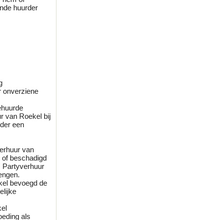
ende huurder
g
r onverziene
ehuurde
r van Roekel bij
rder een
verhuur van
n of beschadigd
s Partyverhuur
rengen.
ekel bevoegd de
lijke
kel
oeding als