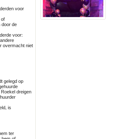
 derden voor
 of
 door de
 derde voor:
fandere
or overmacht niet
dt gelegd op
 gehuurde
 Roekel dreigen
 huurder
ld, is
hem ter
r hem of