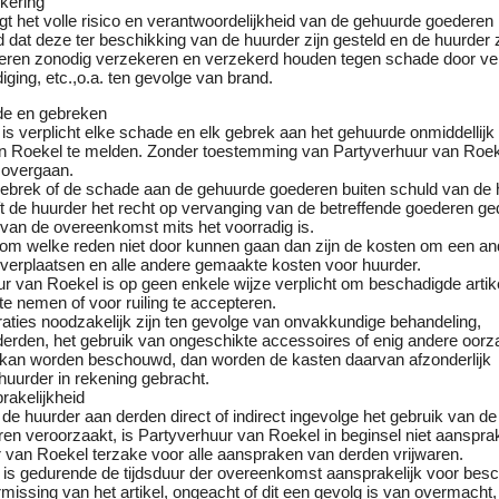
ekering
t het volle risico en verantwoordelijkheid van de gehuurde goederen
d dat deze ter beschikking van de huurder zijn gesteld en de huurder 
eren zonodig verzekeren en verzekerd houden tegen schade door ver
iging, etc.,o.a. ten gevolge van brand.
ade en gebreken
is verplicht elke schade en elk gebrek aan het gehuurde onmiddellijk
n Roekel te melden. Zonder toestemming van Partyverhuur van Roe
e overgaan.
 gebrek of de schade aan de gehuurde goederen buiten schuld van de 
ft de huurder het recht op vervanging van de betreffende goederen g
 van de overeenkomst mits het voorradig is.
om welke reden niet door kunnen gaan dan zijn de kosten om een and
 verplaatsen en alle andere gemaakte kosten voor huurder.
r van Roekel is op geen enkele wijze verplicht om beschadigde artik
te nemen of voor ruiling te accepteren.
raties noodzakelijk zijn ten gevolge van onvakkundige behandeling,
derden, het gebruik van ongeschikte accessoires of enig andere oorza
e kan worden beschouwd, dan worden de kasten daarvan afzonderlijk
huurder in rekening gebracht.
prakelijkheid
de huurder aan derden direct of indirect ingevolge het gebruik van de
n veroorzaakt, is Partyverhuur van Roekel in beginsel niet aansprak
r van Roekel terzake voor alle aanspraken van derden vrijwaren.
 is gedurende de tijdsduur der overeenkomst aansprakelijk voor besc
rmissing van het artikel, ongeacht of dit een gevolg is van overmacht