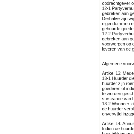
opdrachtgever o
12-1 Partyverhuu
gebreken aan ge
Derhalve zijn w
eigendommen en 
gehuurde goede
12-2 Partyverhuu
gebreken aan ge
voorwerpen op of
leveren van de 
Algemene voorw
Artikel 13: Mede
13-1 Huurder die
huurder zijn ro
goederen of ind
te worden gescha
surseance van be
13-2 Wanneer zic
de huurder verp
onverwijld inza
Artikel 14: Annul
Indien de huurde
beschikking gest