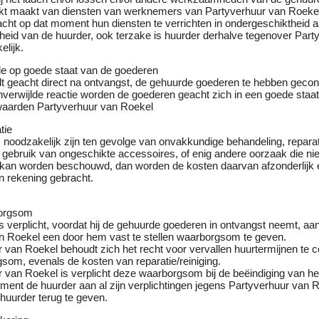
kt maakt van diensten van werknemers van Partyverhuur van Roeke
ht op dat moment hun diensten te verrichten in ondergeschiktheid 
heid van de huurder, ook terzake is huurder derhalve tegenover Part
lijk.
ole op goede staat van de goederen
t geacht direct na ontvangst, de gehuurde goederen te hebben gecont
 onverwijlde reactie worden de goederen geacht zich in een goede staat
aarden Partyverhuur van Roekel
tie
s noodzakelijk zijn ten gevolge van onvakkundige behandeling, repara
 gebruik van ongeschikte accessoires, of enig andere oorzaak die nie
e kan worden beschouwd, dan worden de kosten daarvan afzonderlijk 
n rekening gebracht.
borgsom
s verplicht, voordat hij de gehuurde goederen in ontvangst neemt, aa
n Roekel een door hem vast te stellen waarborgsom te geven.
r van Roekel behoudt zich het recht voor vervallen huurtermijnen te
som, evenals de kosten van reparatie/reiniging.
 van Roekel is verplicht deze waarborgsom bij de beëindiging van he
ment de huurder aan al zijn verplichtingen jegens Partyverhuur van R
huurder terug te geven.