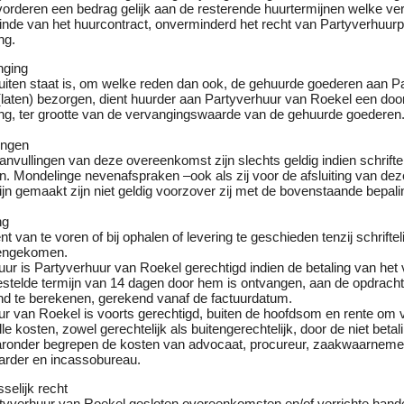
vorderen een bedrag gelijk aan de resterende huurtermijnen welke ve
 einde van het huurcontract, onverminderd het recht van Partyverhuur
ng.
nging
buiten staat is, om welke reden dan ook, de gehuurde goederen aan P
(laten) bezorgen, dient huurder aan Partyverhuur van Roekel een do
g, ter grootte van de vervangingswaarde van de gehuurde goederen
gingen
anvullingen van deze overeenkomst zijn slechts geldig indien schriftel
 Mondelinge nevenafspraken –ook als zij voor de afsluiting van dez
n gemaakt zijn niet geldig voorzover zij met de bovenstaande bepaling
ng
nt van te voren of bij ophalen of levering te geschieden tenzij schrifteli
eengekomen.
tuur is Partyverhuur van Roekel gerechtigd indien de betaling van het
gestelde termijn van 14 dagen door hem is ontvangen, aan de opdrach
d te berekenen, gerekend vanaf de factuurdatum.
ur van Roekel is voorts gerechtigd, buiten de hoofdsom en rente om 
le kosten, zowel gerechtelijk als buitengerechtelijk, door de niet beta
aronder begrepen de kosten van advocaat, procureur, zaakwaarneme
rder en incassobureau.
selijk recht
rtyverhuur van Roekel gesloten overeenkomsten en/of verrichte hande