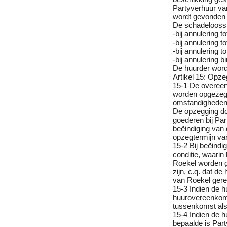
Partyverhuur van
wordt gevonden 
De schadeloosst
-bij annulering 
-bij annulering 
-bij annulering 
-bij annulering 
De huurder wordt
Artikel 15: Opze
15-1 De overeenk
worden opgezegd
omstandigheden 
De opzegging do
goederen bij Par
beëindiging van
opzegtermijn va
15-2 Bij beëind
conditie, waarin
Roekel worden ge
zijn, c.q. dat d
van Roekel gerec
15-3 Indien de h
huurovereenkomst
tussenkomst al
15-4 Indien de h
bepaalde is Par