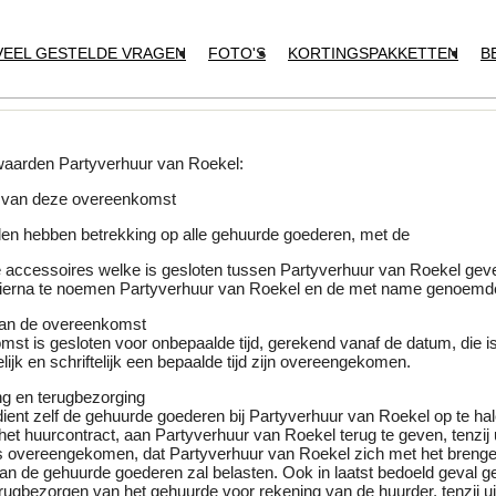
VEEL GESTELDE VRAGEN
FOTO'S
KORTINGSPAKKETTEN
B
aarden Partyverhuur van Roekel:
ct van deze overeenkomst
n hebben betrekking op alle gehuurde goederen, met de
e accessoires welke is gesloten tussen Partyverhuur van Roekel geve
ierna te noemen Partyverhuur van Roekel en de met name genoemde
 van de overeenkomst
t is gesloten voor onbepaalde tijd, gerekend vanaf de datum, die is
elijk en schriftelijk een bepaalde tijd zijn overeengekomen.
ing en terugbezorging
ient zelf de gehuurde goederen bij Partyverhuur van Roekel op te hal
het huurcontract, aan Partyverhuur van Roekel terug te geven, tenzij u
 is overeengekomen, dat Partyverhuur van Roekel zich met het brenge
an de gehuurde goederen zal belasten. Ook in laatst bedoeld geval g
rugbezorgen van het gehuurde voor rekening van de huurder, tenzij ui