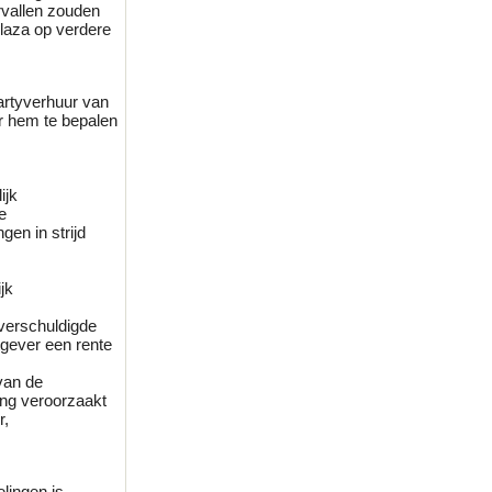
rvallen zouden
plaza op verdere
artyverhuur van
or hem te bepalen
.
ijk
e
en in strijd
jk
 verschuldigde
tgever een rente
van de
ling veroorzaakt
r,
lingen is