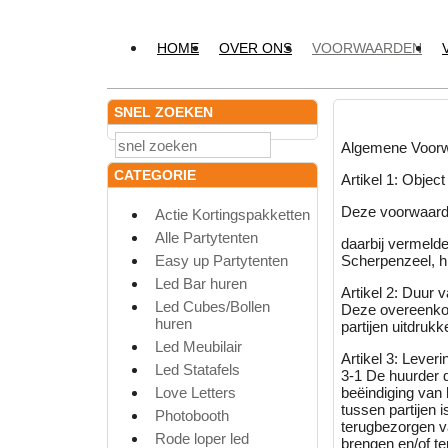
HOME
OVER ONS
VOORWAARDEN
SNEL ZOEKEN
Algemene Voorw
CATEGORIE
Artikel 1: Obje
Deze voorwaarde
Actie Kortingspakketten
Alle Partytenten
daarbij vermeld
Easy up Partytenten
Scherpenzeel, h
Led Bar huren
Artikel 2: Duur
Led Cubes/Bollen
Deze overeenkoms
huren
partijen uitdrukk
Led Meubilair
Artikel 3: Lever
Led Statafels
3-1 De huurder d
Love Letters
beëindiging van 
tussen partijen
Photobooth
terugbezorgen v
Rode loper led
brengen en/of te