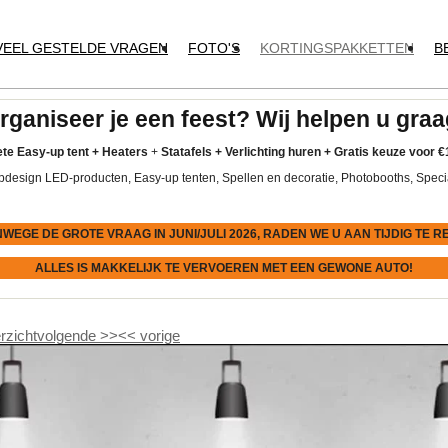
VEEL GESTELDE VRAGEN
FOTO'S
KORTINGSPAKKETTEN
B
rganiseer je een feest? Wij helpen u graa
te Easy-up tent
+
Heaters
+
Statafels +
Verlichting huren +
Gratis keuze voor
€
pdesign LED-producten, Easy-up tenten, Spellen en decoratie, Photobooths, Speci
NWEGE DE GROTE VRAAG IN JUNI/JULI 2026, RADEN WE U AAN
TIJDIG
TE R
ALLES IS MAKKELIJK TE VERVOEREN MET EEN GEWONE AUTO!
rzicht
volgende
>>
<<
vorige