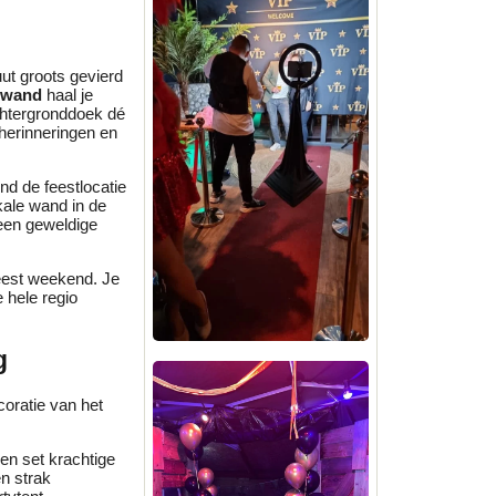
uut groots gevierd
towand
haal je
chtergronddoek dé
 herinneringen en
nd de feestlocatie
 kale wand in de
 een geweldige
eest weekend. Je
 hele regio
g
coratie van het
en set krachtige
n strak