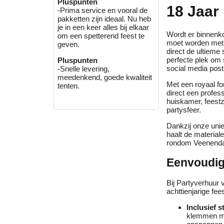
Pluspunten
18 Jaar
-Prima service en vooral de
pakketten zijn ideaal. Nu heb
je in een keer alles bij elkaar
Wordt er binnenko
om een spetterend feest te
moet worden met 
geven.
direct de ultieme
perfecte plek om 
Pluspunten
social media post
-Snelle levering,
meedenkend, goede kwaliteit
Met een royaal f
tenten.
direct een profess
huiskamer, feestz
partysfeer.
Dankzij onze uni
haalt de material
rondom Veenenda
Eenvoudige
Bij Partyverhuur 
achttienjarige fees
Inclusief 
klemmen me