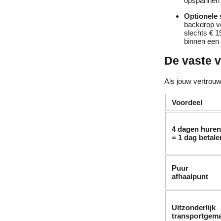
opspannen a
Optionele s
backdrop vo
slechts € 1
binnen een 
De vaste 
Als jouw vertrouw
Voordeel
4 dagen huren
= 1 dag betale
Puur
afhaalpunt
Uitzonderlijk
transportgem