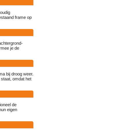
voudig
bestaand frame op
achtergrond-
rmee je de
ma bij droog weer.
 staat, omdat het
ioneel de
hun eigen