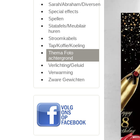
Sarah/Abraham/Diversen
Special effects
Spellen
Statafels/Meubilair
huren
Stroomkabels
Tap/Koffie/Koeling
Thema Foto
achtergrond
Verlichting/Geluid
Verwarming
Zware Gewichten