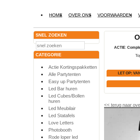
HOME
OVER ONS
VOORWAARDEN
SNEL ZOEKEN
O
ACTIE
:
Comple
CATEGORIE
To
Actie Kortingspakketten
LET OP
: VA
Alle Partytenten
Easy up Partytenten
Led Bar huren
Led Cubes/Bollen
huren
<<
terug naar ove
Led Meubilair
Led Statafels
Love Letters
Photobooth
Rode loper led