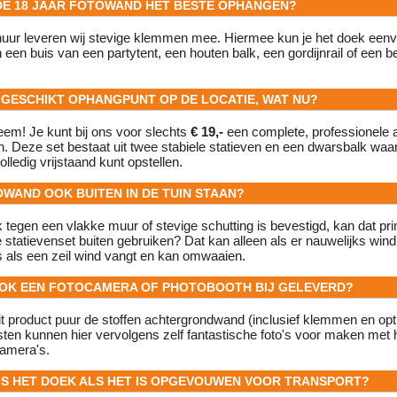
 DE 18 JAAR FOTOWAND HET BESTE OPHANGEN?
 huur leveren wij stevige klemmen mee. Hiermee kun je het doek een
en buis van een partytent, een houten balk, een gordijnrail of een 
N GESCHIKT OPHANGPUNT OP DE LOCATIE, WAT NU?
em! Je kunt bij ons voor slechts
€ 19,-
een complete, professionele 
n. Deze set bestaat uit twee stabiele statieven en een dwarsbalk waa
lledig vrijstaand kunt opstellen.
OWAND OOK BUITEN IN DE TUIN STAAN?
k tegen een vlakke muur of stevige schutting is bevestigd, kan dat pri
le statievenset buiten gebruiken? Dat kan alleen als er nauwelijks wind
 als een zeil wind vangt en kan omwaaien.
OOK EEN FOTOCAMERA OF PHOTOBOOTH BIJ GELEVERD?
 dit product puur de stoffen achtergrondwand (inclusief klemmen en opt
sten kunnen hier vervolgens zelf fantastische foto's voor maken met 
amera's.
 IS HET DOEK ALS HET IS OPGEVOUWEN VOOR TRANSPORT?