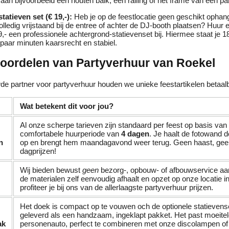
an bijvoorbeeld een houten balk, een railing of het frame van een par
tatieven set (€ 19,-):
Heb je op de feestlocatie geen geschikt ophangp
lledig vrijstaand bij de entree of achter de DJ-booth plaatsen? Huur 
9,- een professionele achtergrond-statievenset bij. Hiermee staat je 1
paar minuten kaarsrecht en stabiel.
voordelen van Partyverhuur van Roekel
de partner voor partyverhuur houden we unieke feestartikelen betaalba
Wat betekent dit voor jou?
Al onze scherpe tarieven zijn standaard per feest op basis van
comfortabele huurperiode van
4 dagen
. Je haalt de fotowand
n
op en brengt hem maandagavond weer terug. Geen haast, gee
dagprijzen!
Wij bieden bewust
geen
bezorg-, opbouw- of afbouwservice aan
de materialen zelf eenvoudig afhaalt en opzet op onze locatie 
profiteer je bij ons van de allerlaagste partyverhuur prijzen.
Het doek is compact op te vouwen och de optionele statievens
geleverd als een handzaam, ingeklapt pakket. Het past moeitel
ak
personenauto, perfect te combineren met onze discolampen o