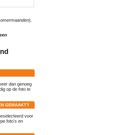
 zomermaanden),
 een
and
 meer dan genoeg
ig op de foto te
DEN GEMAAKT?
geselecteerd voor
rpe foto's en