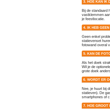
3. HOE KAN IK
Bij de standaard
vastklemmen aan e
je feestlocatie.
4. IK HEB GEE
Geen enkel proble
statievenset hure
fotowand overal vo
5. KAN DE FOT
Als het doek stra
Wil je de optione
grote doek anders
6. WORDT ER 
Nee, je huurt bij
statieven). De ga
smartphones of c
7. HOE GROOT