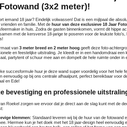
 Fotowand (3x2 meter)!
rt iemand 18 jaar? Eindelijk volwassen! Dat is een mijlpaal die absol
vrienden en familie. Met de
huur van deze exclusieve 18 Jaar Fo
 sfeermaker in huis. Zodra de gasten binnenkomen, vormt dit hippe a
samen met de kersverse 18-jarige te poseren voor de leukste foto’s,
s!
ormaat van
3 meter breed en 2 meter hoog
geeft deze foto-achtergro
ionele en feestelijke uitstraling. Je kleedt er in een handomdraai een
aal, partytent of schuur mee aan en dompelt de hele ruimte onder in
eke succesformule huur je deze wand super voordelig voor het hele f
en eenvoudig op bij ons centrale afhaalpunt, perfect bereikbaar voor de
al en Ede!
 bevestiging en professionele uitstralin
van Roekel zorgen we ervoor dat je direct aan de slag kunt met de de
t:
stevige klemmen:
Standaard leveren wij bij de huur van de fotowand e
e. Hiermee kun je het doek met het 18 jaar-design heel eenvoudig e