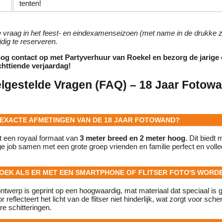
tenten!
 vraag in het feest- en eindexamenseizoen (met name in de drukke
jdig te reserveren.
g contact op met Partyverhuur van Roekel en bezorg de jarige
chttiende verjaardag!
elgestelde Vragen (FAQ) – 18 Jaar Fotow
E EXACTE AFMETINGEN VAN DE 18 JAAR FOTOWAND?
t een royaal formaat van
3 meter breed en 2 meter hoog
. Dit biedt
ge job samen met een grote groep vrienden en familie perfect en volled
 DOEK ALS ER MET EEN SMARTPHONE OF FLITSER FOTO'S WOR
ontwerp is geprint op een hoogwaardig, mat materiaal dat speciaal is 
r reflecteert het licht van de flitser niet hinderlijk, wat zorgt voor sche
re schitteringen.