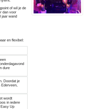
tytent.
oint of wil je de
er dan voor
8 jaar wand
ar en flexibel:
 een
 donderdagavond
n dure
. Doordat je
in Ederveen,
et wordt
oos in iedere
f Easy Up