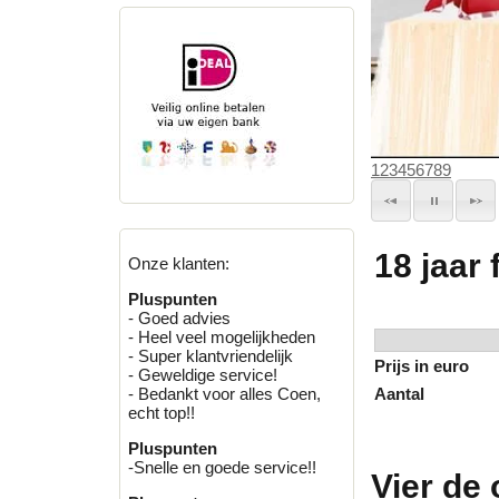
1
2
3
4
5
6
7
8
9
18 jaar
Onze klanten:
Pluspunten
- Goed advies
- Heel veel mogelijkheden
- Super klantvriendelijk
Prijs in euro
- Geweldige service!
Aantal
- Bedankt voor alles Coen,
echt top!!
Pluspunten
-Snelle en goede service!!
Vier de 