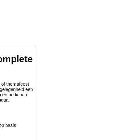
omplete
r of themafeest
 gelegenheid een
n en bedienen
ndaal,
op basis