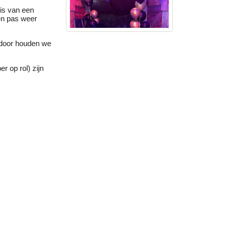
sis van een
en pas weer
rdoor houden we
r op rol) zijn