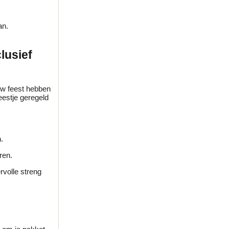
an.
lusief
uw feest hebben
eestje geregeld
.
ren.
rvolle streng