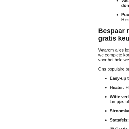
Vas
don
Puu
Hier
Bespaar m
gratis ke
Waarom alles los
we complete kort
voor het hele w
Ons populaire ba
Easy-up t
Heater:
He
Witte verl
lampjes of
Stroomka
Statafels: