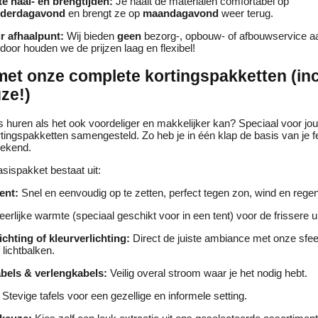
te haal- en brengtijden:
Je haalt de materialen comfortabel op
derdagavond
en brengt ze op
maandagavond
weer terug.
r afhaalpunt:
Wij bieden
geen
bezorg-, opbouw- of afbouwservice a
door houden we de prijzen laag en flexibel!
et onze complete kortingspakketten (inc
uze!)
 huren als het ook voordeliger en makkelijker kan? Speciaal voor jo
ingspakketten samengesteld. Zo heb je in één klap de basis van je f
eekend.
sispakket bestaat uit:
ent:
Snel en eenvoudig op te zetten, perfect tegen zon, wind en regen
erlijke warmte (speciaal geschikt voor in een tent) voor de frissere u
ichting of kleurverlichting:
Direct de juiste ambiance met onze sfee
 lichtbalken.
bels & verlengkabels:
Veilig overal stroom waar je het nodig hebt.
Stevige tafels voor een gezellige en informele setting.