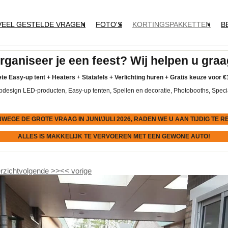
VEEL GESTELDE VRAGEN
FOTO'S
KORTINGSPAKKETTEN
B
rganiseer je een feest? Wij helpen u graa
te Easy-up tent
+
Heaters
+
Statafels +
Verlichting huren +
Gratis keuze voor
€
pdesign LED-producten, Easy-up tenten, Spellen en decoratie, Photobooths, Speci
NWEGE DE GROTE VRAAG IN JUNI/JULI 2026, RADEN WE U AAN
TIJDIG
TE R
ALLES IS MAKKELIJK TE VERVOEREN MET EEN GEWONE AUTO!
rzicht
volgende
>>
<<
vorige