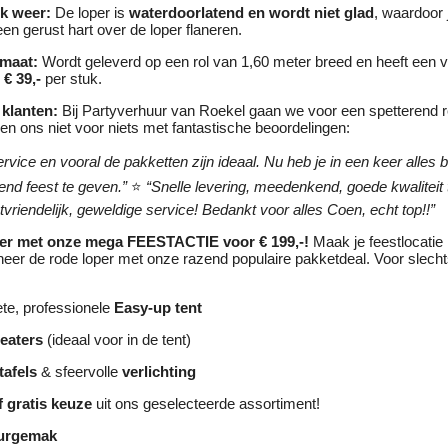
elk weer:
De loper is
waterdoorlatend en wordt niet glad
, waardoor 
en gerust hart over de loper flaneren.
rmaat:
Wordt geleverd op een rol van 1,60 meter breed en heeft een v
s
€ 39,-
per stuk.
 klanten:
Bij Partyverhuur van Roekel gaan we voor een spetterend r
n ons niet voor niets met fantastische beoordelingen:
rvice en vooral de pakketten zijn ideaal. Nu heb je in een keer alles b
end feest te geven.”
⭐
“Snelle levering, meedenkend, goede kwaliteit 
tvriendelijk, geweldige service! Bedankt voor alles Coen, echt top!!”
er met onze mega FEESTACTIE voor € 199,-!
Maak je feestlocatie 
eer de rode loper met onze razend populaire pakketdeal. Voor slech
te, professionele
Easy-up tent
eaters
(ideaal voor in de tent)
tafels
& sfeervolle
verlichting
f gratis keuze
uit ons geselecteerde assortiment!
uurgemak