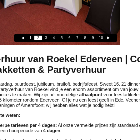
1
2
3
4
5
6
7
8
9
10
erhuur van Roekel Ederveen | C
akketten & Partyverhuur
ardag, buurtfeest, jubileum, bruiloft, bedrijfsfeest, Sweet 16, 21 dinne
j Partyverhuur van Roekel vind je een enorm assortiment om van jouw
cces te maken. Wij zijn hét voordelige
afhaalpunt
voor feestartikele
5 kilometer rondom Ederveen. Of je nu een feest geeft in Ede, Veene
ingen of Amersfoort; wij hebben alles wat je nodig hebt!
te weten:
erpe tarieven per 4 dagen:
Al onze vermelde prijzen zijn standaard 
 een huurperiode van
4 dagen
.