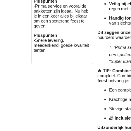
Pluspunten
Veilig bij 
-Prima service en vooral de
regen met e
pakketten zijn ideaal. Nu heb
je in een keer alles bij elkaar
Handig fo
om een spetterend feest te
van slecht
geven.
Dit zeggen onze
Pluspunten
huurders waardere
-Snelle levering,
meedenkend, goede kwaliteit
⭐
“Prima se
tenten.
een spetter
“Super klan
🔥 TIP: Combine
compleet. Combin
feest
ontvang je:
Een comple
Krachtige
h
Stevige
sta
🎁
Inclusie
Uitzonderlijk h