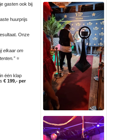
je gasten ook bij
aste huurprijs
esultaat. Onze
ij elkaar om
tenten.”
⭐
in één klap
ts
€ 199,- per