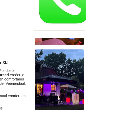
r XL!
 Met deze
breed
creëer je
ten comfortabel
Ede, Veenendaal,
maal comfort en
de.