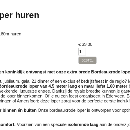
per huren
1.60m huren
€
39,00
BESTEL
een koninklijk ontvangst met onze extra brede Bordeauxrode lope
ft, jubileum, gala, 21 dinner of een exclusief bedrijfsfeest in de regio?
Bordeauxrode loper van 4,5 meter lang en maar liefst 1,60 meter 
wekkende, luxueuze entree. Dankzij de royale breedte kunnen je gas
 de loper binnenkomen. Of je nu een feest organiseert in Ederveen, 
ngen of Amersfoort; deze loper zorgt voor de perfecte eerste indruk!
r binnen én buiten
Onze bordeauxrode loper is ontworpen voor opti
comfort:
Voorzien van een speciale
isolerende laag
aan de onderzij