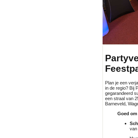
Partyv
Feestp
Plan je een verja
in de regio? Bi
gegarandeerd su
een straal van 2
Barneveld, Wagen
Goed om 
Sch
van