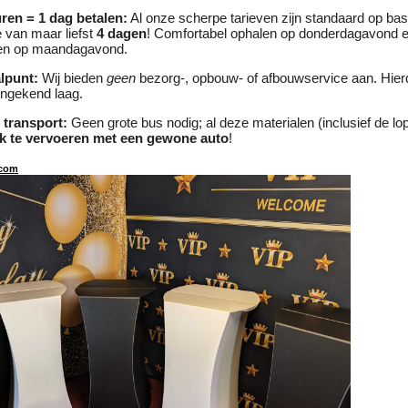
ren = 1 dag betalen:
Al onze scherpe tarieven zijn standaard op ba
 van maar liefst
4 dagen
! Comfortabel ophalen op donderdagavond 
en op maandagavond.
lpunt:
Wij bieden
geen
bezorg-, opbouw- of afbouwservice aan. Hie
ongekend laag.
transport:
Geen grote bus nodig; al deze materialen (inclusief de lope
k te vervoeren met een gewone auto
!
com