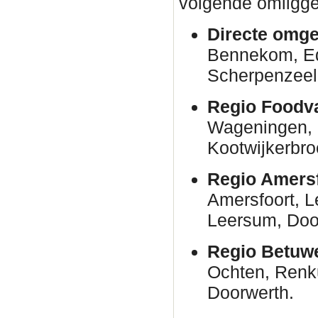
volgende omligge
Directe omge
Bennekom, E
Scherpenzeel
Regio Foodva
Wageningen, 
Kootwijkerbro
Regio Amersf
Amersfoort, 
Leersum, Door
Regio Betuw
Ochten, Renk
Doorwerth.