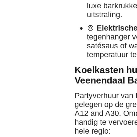
luxe barkrukk
uitstraling.
🍲
Elektrische
tegenhanger v
satésaus of w
temperatuur te
Koelkasten hu
Veenendaal B
Partyverhuur van 
gelegen op de gre
A12 and A30. Omd
handig te vervoere
hele regio: