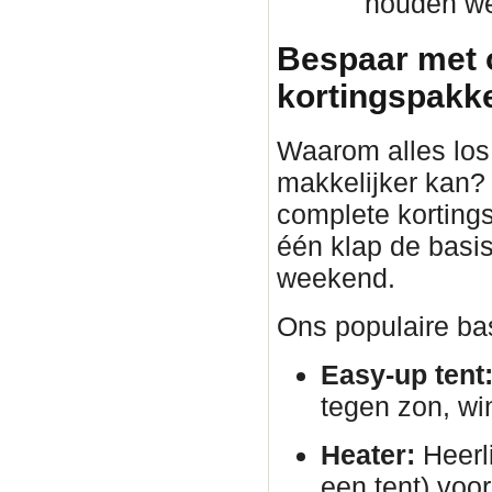
houden we 
Bespaar met 
kortingspakket
Waarom alles los 
makkelijker kan?
complete korting
één klap de basis
weekend.
Ons populaire bas
Easy-up tent
tegen zon, wi
Heater:
Heerli
een tent) voor