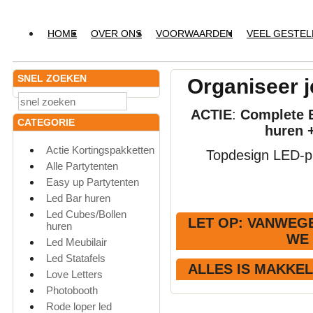
HOME
OVER ONS
VOORWAARDEN
VEEL GESTE
SNEL ZOEKEN
Organiseer j
ACTIE
:
Complete E
CATEGORIE
huren 
Actie Kortingspakketten
Topdesign LED-pr
Alle Partytenten
Easy up Partytenten
Led Bar huren
Led Cubes/Bollen
LET OP
: VANWEGE
huren
WE
Led Meubilair
Led Statafels
ALLES IS MAKKE
Love Letters
Photobooth
Rode loper led