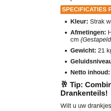
SPECIFICATIES 
Kleur:
Strak w
Afmetingen:
H
cm
(Gestapeld
Gewicht:
21 kg
Geluidsnivea
Netto inhoud:
🥂 Tip: Combi
Drankenteils!
Wilt u uw drankje