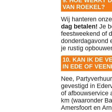
9. HOE WERKT 
VAN ROEKEL?
Wij hanteren onz
dag betalen!
Je be
feestweekend of d
donderdagavond e
je rustig opbouwe
10. KAN IK DE
IN EDE OF VEE
Nee, Partyverhuur
gevestigd in Eder
of afbouwservice 
km (waaronder Ba
Amersfoort en Arn