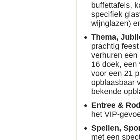
buffettafels,
specifiek gla
wijnglazen) en
Thema, Jubil
prachtig fees
verhuren een
16 doek, een 
voor een 21 p
opblaasbaar v
bekende opbl
Entree & Rod
het VIP-gevoe
Spellen, Spo
met een spec