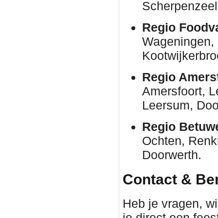
Scherpenzeel
Regio Foodva
Wageningen, 
Kootwijkerbro
Regio Amersf
Amersfoort, 
Leersum, Door
Regio Betuw
Ochten, Renk
Doorwerth.
Contact & Be
Heb je vragen, wil
je direct een fee