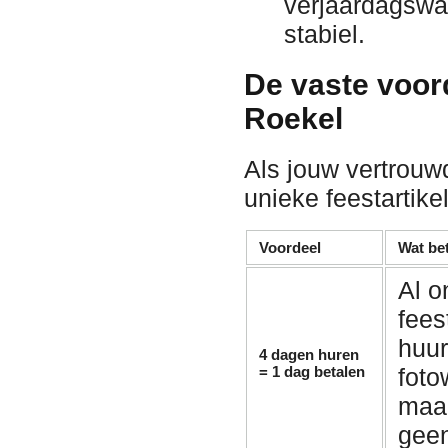
verjaardagswa
stabiel.
De vaste voor
Roekel
Als jouw vertrouw
unieke feestartike
Voordeel
Wat bet
Al o
fees
huu
4 dagen huren
= 1 dag betalen
fot
maan
geen