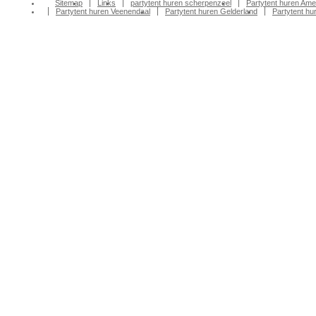
Sitemap
Links
partytent huren scherpenzeel
Partytent huren Ame
Partytent huren Veenendaal
Partytent huren Gelderland
Partytent h