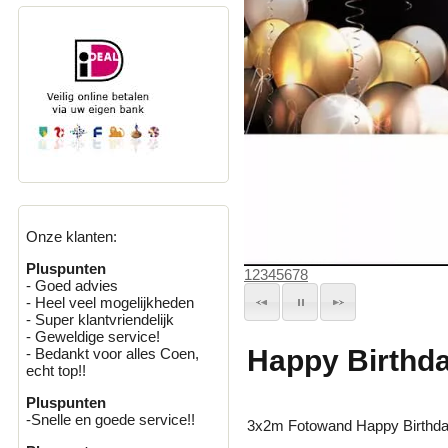
Onze klanten:
Pluspunten
1
2
3
4
5
6
7
8
- Goed advies
- Heel veel mogelijkheden
- Super klantvriendelijk
- Geweldige service!
Happy Birthd
- Bedankt voor alles Coen,
echt top!!
Pluspunten
-Snelle en goede service!!
3x2m Fotowand Happy Birthda