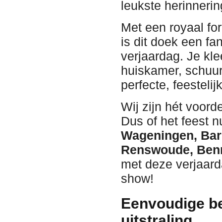
leukste herinnerin
Met een royaal f
is dit doek een fa
verjaardag. Je kle
huiskamer, schuur
perfecte, feestelij
Wij zijn hét voor
Dus of het feest n
Wageningen, Barn
Renswoude, Benn
met deze verjaard
show!
Eenvoudige be
uitstraling