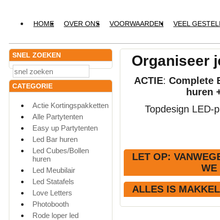
HOME
OVER ONS
VOORWAARDEN
VEEL GESTE
SNEL ZOEKEN
Organiseer j
ACTIE
:
Complete E
CATEGORIE
huren 
Actie Kortingspakketten
Topdesign LED-pr
Alle Partytenten
Easy up Partytenten
Led Bar huren
Led Cubes/Bollen
LET OP
: VANWEGE
huren
WE
Led Meubilair
Led Statafels
ALLES IS MAKKE
Love Letters
Photobooth
Rode loper led