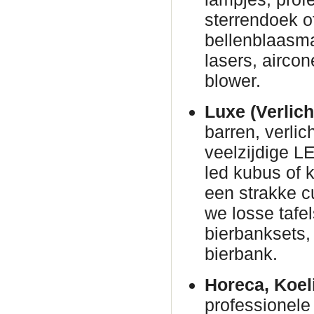
sterrendoek o
bellenblaasm
lasers, airco
blower.
Luxe (Verlich
barren, verli
veelzijdige L
led kubus of 
een strakke c
we losse tafe
bierbanksets, 
bierbank.
Horeca, Koel
professionele 