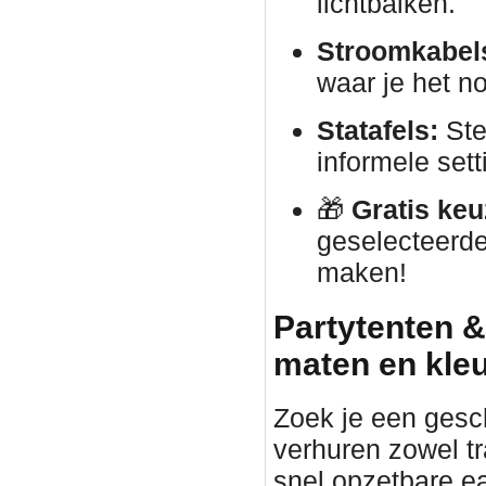
lichtbalken.
Stroomkabels
waar je het no
Statafels:
Ste
informele sett
🎁
Gratis keu
geselecteerde
maken!
Partytenten &
maten en kle
Zoek je een gesc
verhuren zowel tr
snel opzetbare ea