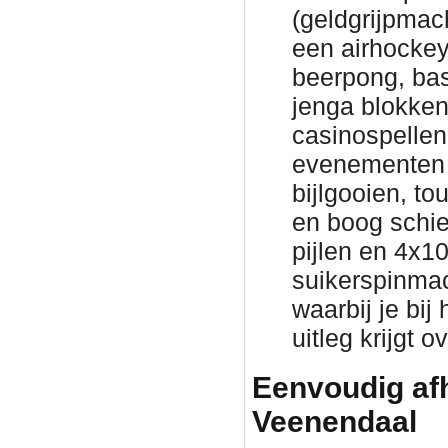
(geldgrijpmac
een airhockeyt
beerpong, bas
jenga blokke
casinospellen 
evenementen 
bijlgooien, to
en boog schie
pijlen en 4x1
suikerspinmac
waarbij je bij
uitleg krijgt 
Eenvoudig afh
Veenendaal