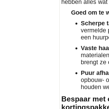
hebben alles wat 
Goed om te w
Scherpe t
vermelde p
een huurp
Vaste haa
materiale
brengt ze
Puur afha
opbouw- o
houden we 
Bespaar met 
kortingspakket