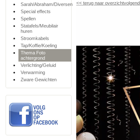
<<
terug naar overzicht
volgend
Sarah/Abraham/Diversen
Special effects
Spellen
Statafels/Meubilair
huren
Stroomkabels
Tap/Koffie/Koeling
Thema Foto
achtergrond
Verlichting/Geluid
Verwarming
Zware Gewichten