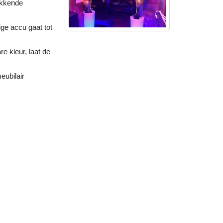
ekkende
ige accu gaat tot
e kleur, laat de
ubilair