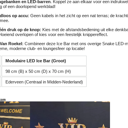
ngebanken en LED-barren
. Koppel ze aan elkaar voor een indrukw
ng of een doorlopend werkblad!
dloos op accu:
Geen kabels in het zicht op een nat terras; de kracht
mee.
één druk op de knop:
Kies met de afstandsbediening uit elke denkbar
vloeiend overlopen of kies voor een feestelijk knippereffect.
 Van Roekel:
Combineer deze Ice Bar met ons overige Snake LED-me
ieme, moderne club- en loungesfeer op locatie!
Modulaire LED Ice Bar (Groot)
98 cm (B) x 50 cm (D) x 70 cm (H)
Ederveen (Centraal in Midden-Nederland)
com