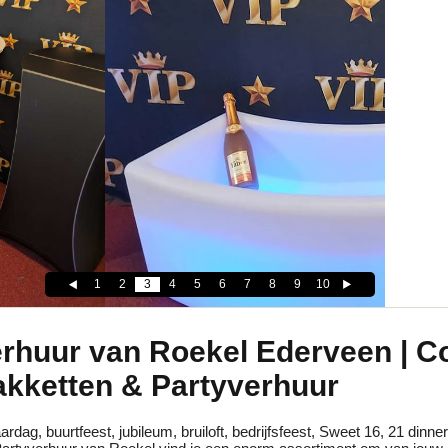
1
2
3
4
5
6
7
8
9
10
erhuur van Roekel Ederveen | C
akketten & Partyverhuur
ardag, buurtfeest, jubileum, bruiloft, bedrijfsfeest, Sweet 16, 21 dinne