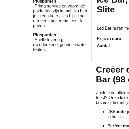
Pluspunten
-Prima service en vooral de
Slite
pakketten zijn ideaal. Nu heb
je in een keer alles bij elkaar
om een spetterend feest te
geven.
Led Bar huren me
Pluspunten
Prijs in euro
-Snelle levering,
meedenkend, goede kwaliteit
Aantal
tenten.
Creëer 
Bar (98
Zoek je de ultiem
feest? Onze luxe
bovenzijde met ijs
IJskoude p
in het ijs.
Perfect mo