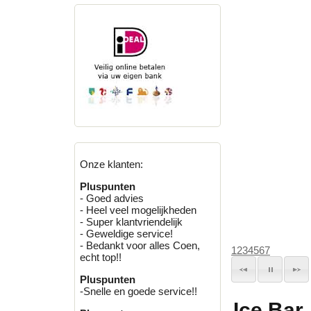
Onze klanten:
Pluspunten
- Goed advies
- Heel veel mogelijkheden
- Super klantvriendelijk
- Geweldige service!
- Bedankt voor alles Coen,
1
2
3
4
5
6
7
echt top!!
Pluspunten
-Snelle en goede service!!
Ice Bar