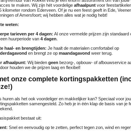
j Partyverhuur van Roekel vind je een enorm assortiment om van jouw
cces te maken. Wij zijn hét voordelige
afhaalpunt
voor feestartikele
5 kilometer rondom Ederveen. Of je nu een feest geeft in Ede, Veene
ingen of Amersfoort; wij hebben alles wat je nodig hebt!
te weten:
erpe tarieven per 4 dagen:
Al onze vermelde prijzen zijn standaard 
 een huurperiode van
4 dagen
.
te haal- en brengtijden:
Je haalt de materialen comfortabel op
derdagavond
en brengt ze op
maandagavond
weer terug.
r afhaalpunt:
Wij bieden
geen
bezorg-, opbouw- of afbouwservice a
door houden we de prijzen laag en flexibel!
et onze complete kortingspakketten (inc
uze!)
 huren als het ook voordeliger en makkelijker kan? Speciaal voor jo
ingspakketten samengesteld. Zo heb je in één klap de basis van je f
eekend.
sispakket bestaat uit:
ent:
Snel en eenvoudig op te zetten, perfect tegen zon, wind en regen