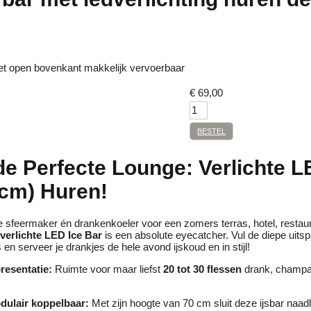
t open bovenkant makkelijk vervoerbaar
€
69,00
BESTEL
de Perfecte Lounge: Verlichte L
 cm) Huren!
e sfeermaker én drankenkoeler voor een zomers terras, hotel, restaur
verlichte LED Ice Bar
is een absolute eyecatcher. Vul de diepe uits
 en serveer je drankjes de hele avond ijskoud en in stijl!
resentatie:
Ruimte voor maar liefst
20 tot 30 flessen
drank, champag
dulair koppelbaar:
Met zijn hoogte van 70 cm sluit deze ijsbar naa