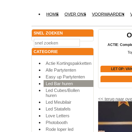
HOME
OVER ONS
VOORWAARDEN
SNEL ZOEKEN
O
ACTIE
:
Comple
CATEGORIE
To
Actie Kortingspakketten
LET OP
: VA
Alle Partytenten
Easy up Partytenten
Led Bar huren
Led Cubes/Bollen
huren
<<
terug naar ove
Led Meubilair
Led Statafels
Love Letters
Photobooth
Rode loper led