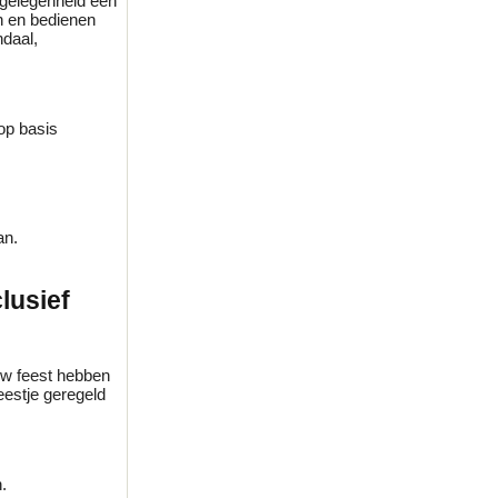
 gelegenheid een
n en bedienen
ndaal,
op basis
an.
lusief
uw feest hebben
eestje geregeld
.