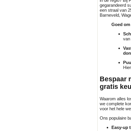
in de regio? Bi
gegarandeerd su
een straal van 2
Barneveld, Wagen
Goed om 
Sch
van
Vas
don
Puu
Hier
Bespaar m
gratis ke
Waarom alles los
we complete kort
voor het hele w
Ons populaire ba
Easy-up t