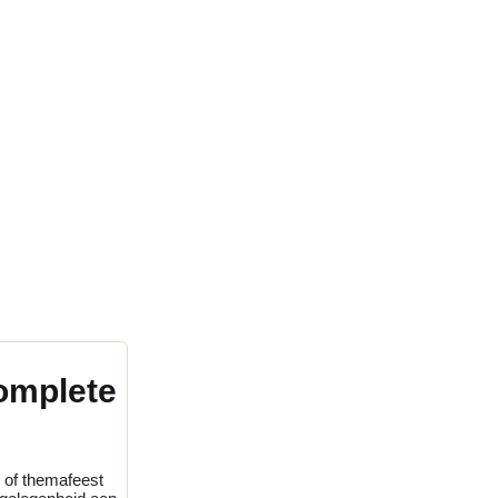
omplete
r of themafeest