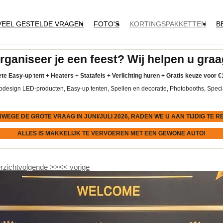
VEEL GESTELDE VRAGEN
FOTO'S
KORTINGSPAKKETTEN
B
rganiseer je een feest? Wij helpen u graa
te Easy-up tent
+
Heaters
+
Statafels +
Verlichting huren +
Gratis keuze voor
€
pdesign LED-producten, Easy-up tenten, Spellen en decoratie, Photobooths, Speci
NWEGE DE GROTE VRAAG IN JUNI/JULI 2026, RADEN WE U AAN
TIJDIG
TE R
ALLES IS MAKKELIJK TE VERVOEREN MET EEN GEWONE AUTO!
rzicht
volgende
>>
<<
vorige