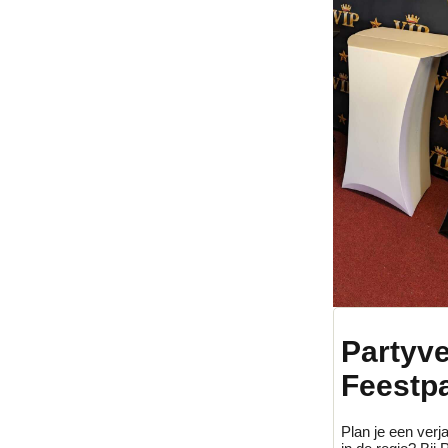
Partyv
Feestp
Plan je een verja