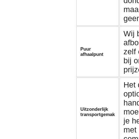
dond
maan
geen
Wij
afbo
Puur
zelf
afhaalpunt
bij 
prij
Het 
opti
hand
Uitzonderlijk
moei
transportgemak
je h
met
com