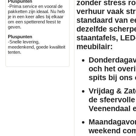
zonder stress r
Pluspunten
-Prima service en vooral de
verhuur
vaak stri
pakketten zijn ideaal. Nu heb
je in een keer alles bij elkaar
standaard van e
om een spetterend feest te
geven.
dezelfde scherpe 
staantafels
, LED
Pluspunten
-Snelle levering,
meubilair
:
meedenkend, goede kwaliteit
tenten.
Donderdagav
och het over
spits bij ons
Vrijdag & Za
de sfeervolle
Veenendaal 
Maandagavo
weekend comf