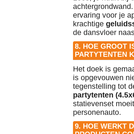
achtergrondwand. 
ervaring voor je a
krachtige
geluids
de dansvloer naast
8. HOE GROOT I
PARTYTENTEN 
Het doek is gemaak
is opgevouwen niet
tegenstelling tot 
partytenten (4.5x
statievenset moei
personenauto.
9. HOE WERKT 