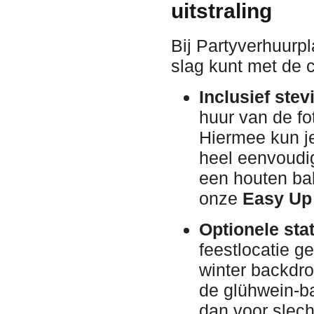
uitstraling
Bij Partyverhuurpl
slag kunt met de c
Inclusief ste
huur van de f
Hiermee kun j
heel eenvoudi
een houten bal
onze
Easy Up
Optionele stat
feestlocatie g
winter backdrop
de glühwein-ba
dan voor slech