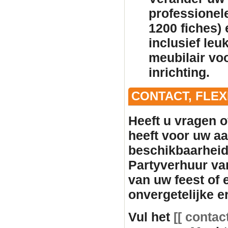
professionele
1200 fiches)
inclusief leu
meubilair
voo
inrichting.
CONTACT, FLE
Heeft u vragen o
heeft voor uw aan
beschikbaarhei
Partyverhuur va
van uw feest of
onvergetelijke e
Vul het
[[ contac