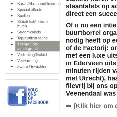
Sarah/Abraham/Diversen
staantafels
op ac
Special effects
direct een succ
Spellen
Statafels/Meubilair
Of u nu een inti
huren
buurtborrel orga
Stroomkabels
Tap/Koffie/Koeling
nodig heeft op e
Thema Foto
of de Factorij: 
achtergrond
met een luxe uit
Verlichting/Geluid
Verwarming
in Ederveen uits
Zware Gewichten
minuten rijden v
met Utrecht), ha
filevrij bij ons 
Veenendaal was 
➡️
[Klik hier om 