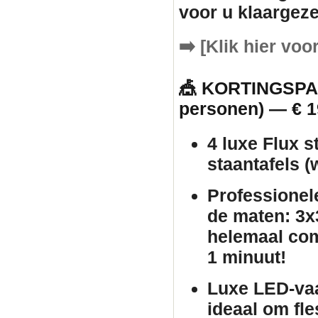
voor u klaargeze
➡️
[Klik hier voo
🎪 KORTINGSPAK
personen) — € 1
4 luxe Flux s
staantafels
(w
Professionel
de maten: 3x3
helemaal com
1 minuut!
Luxe LED-va
ideaal om fle