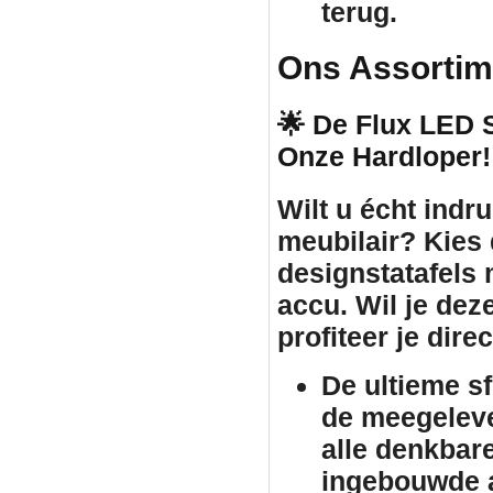
terug.
Ons Assortim
🌟 De Flux LED St
Onze Hardloper!
Wilt u écht ind
meubilair
? Kies
designstatafels
accu. Wil je dez
profiteer je dir
De ultieme s
de meegeleve
alle denkbar
ingebouwde a