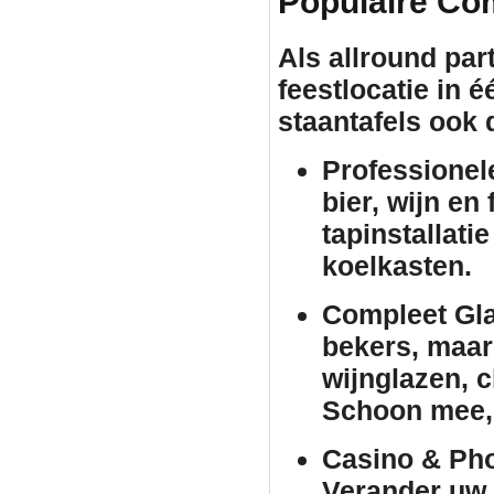
Populaire Co
Als allround par
feestlocatie in 
staantafels
ook d
Professionel
bier, wijn en
tapinstallati
koelkasten.
Compleet Gla
bekers, maar 
wijnglazen, 
Schoon mee, 
Casino & Pho
Verander uw 