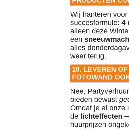
PRODUCTEN CO
Wij hanteren voor
succesformule:
4 
alleen deze Winte
een
sneeuwmach
alles donderdaga
weer terug.
10. LEVEREN O
FOTOWAND OOK
Nee, Partyverhuur
bieden bewust
ge
Omdat je al onze
de
lichteffecten
—
huurprijzen ongek