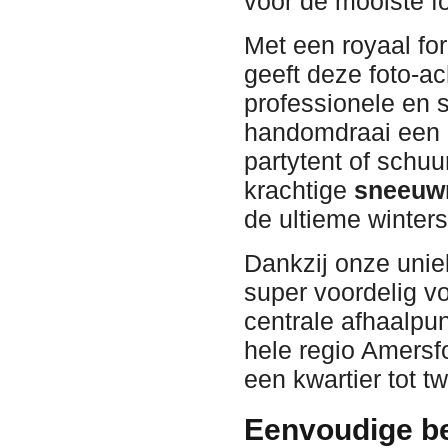
voor de mooiste fo
Met een royaal f
geeft deze foto-ac
professionele en sf
handomdraai een k
partytent of sch
krachtige
sneeuw
de ultieme winter
Dankzij onze unie
super voordelig v
centrale afhaalpunt
hele regio Amersf
een kwartier tot t
Eenvoudige be