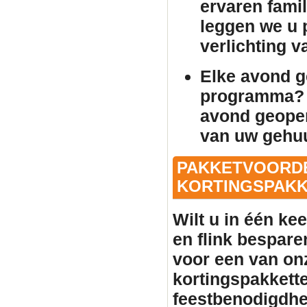
ervaren famil
leggen we u p
verlichting 
Elke avond 
programma? 
avond geopen
van uw gehu
PAKKETVOORDE
KORTINGSPAKKE
Wilt u in één ke
en flink bespare
voor een van on
kortingspakkette
feestbenodigdhe