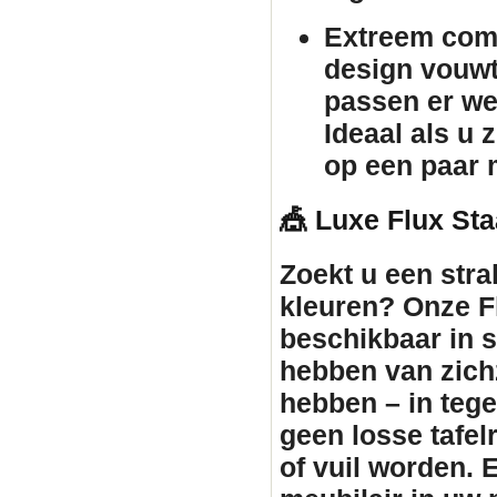
Extreem comp
design vouw
passen er we
Ideaal als u 
op een paar 
🎪 Luxe Flux Sta
Zoekt u een stra
kleuren? Onze Fl
beschikbaar in st
hebben van zichz
hebben – in tegen
geen losse tafe
of vuil worden. 