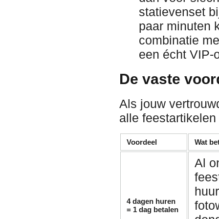
statievenset b
paar minuten k
combinatie m
een écht VIP-
De vaste voor
Als jouw vertrouw
alle feestartikelen
Voordeel
Wat bet
Al o
fees
huu
4 dagen huren
foto
= 1 dag betalen