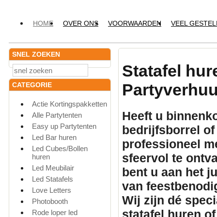
HOME
OVER ONS
VOORWAARDEN
VEEL GESTE
SNEL ZOEKEN
Statafel hu
Partyverhuu
CATEGORIE
Actie Kortingspakketten
Heeft u binnenko
Alle Partytenten
Easy up Partytenten
bedrijfsborrel o
Led Bar huren
professioneel
me
Led Cubes/Bollen
sfeervol te ontv
huren
Led Meubilair
bent u aan het 
Led Statafels
van feestbenodi
Love Letters
Wij zijn dé spec
Photobooth
statafel huren
of
Rode loper led