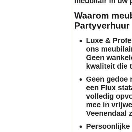
meubilair
in uw p
Waarom meubil
Partyverhuur
Luxe & Profes
ons
meubilai
Geen wankele
kwaliteit die
Geen gedoe m
een Flux
stat
volledig opv
mee in vrijwe
Veenendaal z
Persoonlijke 