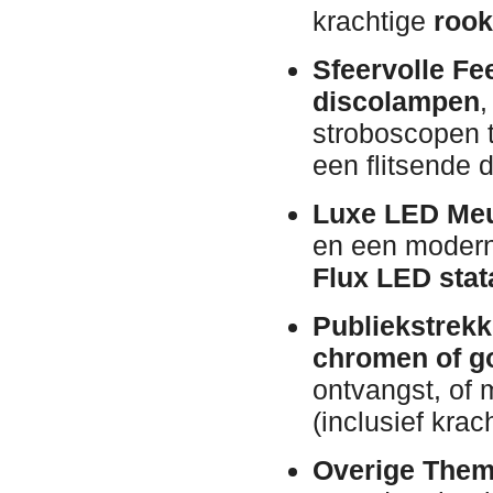
krachtige
roo
Sfeervolle Fee
discolampen
,
stroboscopen 
een flitsende 
Luxe LED Meu
en een moderne
Flux LED stat
Publiekstrekk
chromen of go
ontvangst, of
(inclusief kra
Overige Them