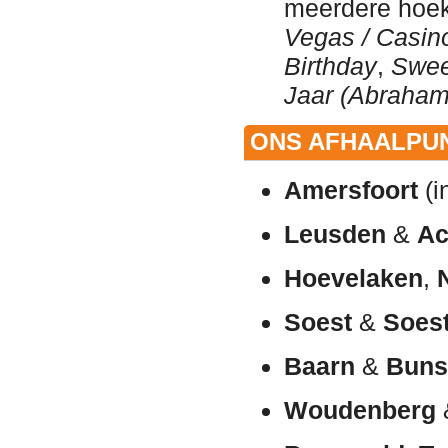
meerdere hoek
Vegas / Casin
Birthday
,
Swee
Jaar (Abraham
ONS AFHAALPUN
Amersfoort
(i
Leusden
&
Ac
Hoevelaken
,
Soest
&
Soes
Baarn
&
Buns
Woudenberg