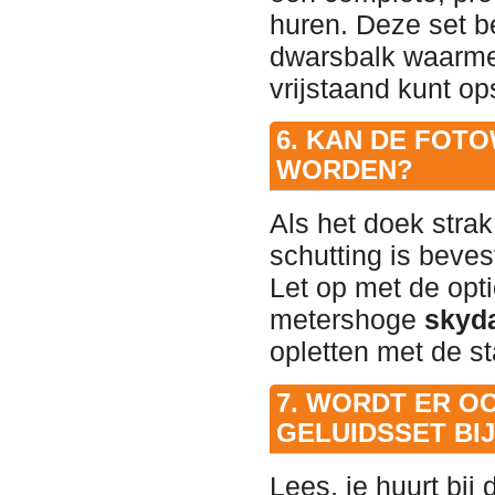
huren. Deze set be
dwarsbalk waarmee
vrijstaand kunt op
6. KAN DE FOT
WORDEN?
Als het doek stra
schutting is beves
Let op met de opti
metershoge
skyd
opletten met de sta
7. WORDT ER O
GELUIDSSET BI
Lees, je huurt bij 