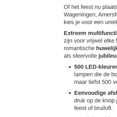
Of het feest nu plaa
Wageningen, Amersfoo
kies je voor een uni
Extreem multifunctio
zijn voor vrijwel elke
romantische
huweli
als sfeervolle
jubile
500 LED-kleure
lampen die de bog
maar liefst 500 v
Eenvoudige afs
druk op de knop 
feest of bruiloft.