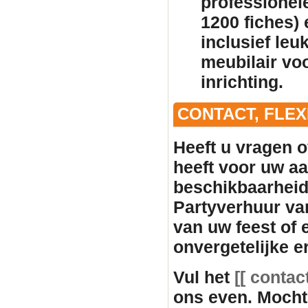
professionele
1200 fiches)
inclusief leu
meubilair
voo
inrichting.
CONTACT, FLE
Heeft u vragen o
heeft voor uw aan
beschikbaarhei
Partyverhuur va
van uw feest of
onvergetelijke e
Vul het
[[ contac
ons even. Mocht