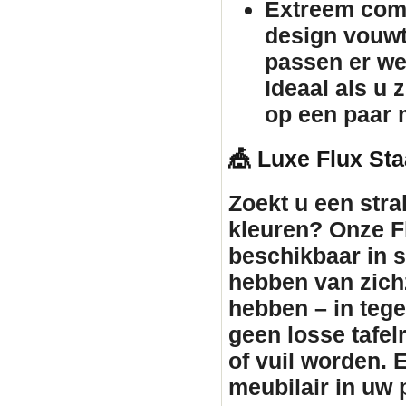
Extreem comp
design vouw
passen er we
Ideaal als u 
op een paar 
🎪 Luxe Flux Sta
Zoekt u een stra
kleuren? Onze Fl
beschikbaar in st
hebben van zichz
hebben – in tegen
geen losse tafe
of vuil worden. 
meubilair
in uw p