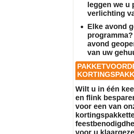
leggen we u p
verlichting 
Elke avond 
programma? 
avond geopen
van uw gehu
PAKKETVOORDE
KORTINGSPAKKE
Wilt u in één ke
en flink bespare
voor een van on
kortingspakkette
feestbenodigdhe
voor u klaargeze