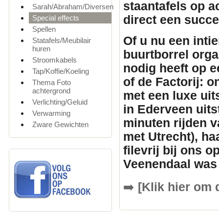
staantafels
op ac
Sarah/Abraham/Diversen
direct een succ
Special effects
Spellen
Of u nu een inti
Statafels/Meubilair
huren
buurtborrel orga
Stroomkabels
nodig heeft op e
Tap/Koffie/Koeling
of de Factorij: 
Thema Foto
achtergrond
met een luxe uit
Verlichting/Geluid
in Ederveen uits
Verwarming
minuten rijden v
Zware Gewichten
met Utrecht), ha
filevrij bij ons 
Veenendaal was 
➡️
[Klik hier om 