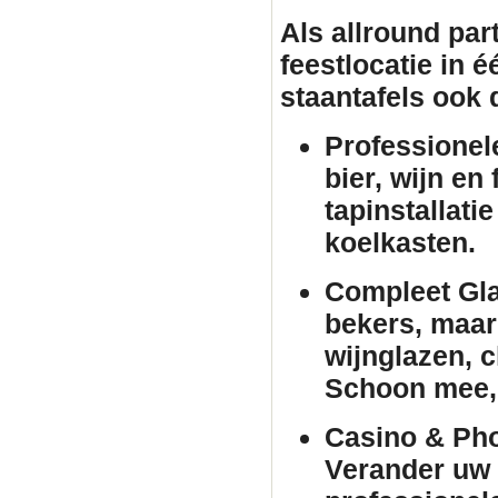
Als allround par
feestlocatie in 
staantafels
ook d
Professionel
bier, wijn en
tapinstallati
koelkasten.
Compleet Gla
bekers, maar 
wijnglazen, 
Schoon mee, 
Casino & Pho
Verander uw 