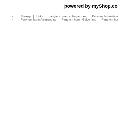
powered by
myShop.c
Sitemap
Links
partytent huren scherpenzeel
Partytent huren Ame
Partytent huren Veenendaal
Partytent huren Gelderland
Partytent h