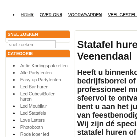
HOME
OVER ONS
VOORWAARDEN
VEEL GESTE
SNEL ZOEKEN
Statafel hur
Veenendaal
CATEGORIE
Actie Kortingspakketten
Heeft u binnenko
Alle Partytenten
bedrijfsborrel o
Easy up Partytenten
Led Bar huren
professioneel
me
Led Cubes/Bollen
sfeervol te ontv
huren
bent u aan het 
Led Meubilair
Led Statafels
van feestbenodi
Love Letters
Wij zijn dé spec
Photobooth
statafel huren
of
Rode loper led