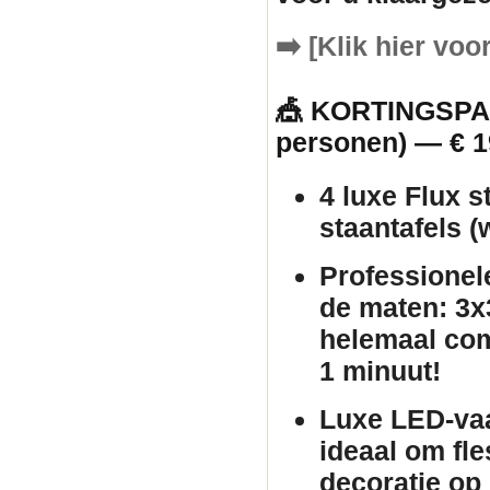
➡️
[Klik hier voo
🎪 KORTINGSPAK
personen) — € 1
4 luxe Flux s
staantafels
(w
Professionel
de maten: 3x3
helemaal com
1 minuut!
Luxe LED-va
ideaal om fle
decoratie op 