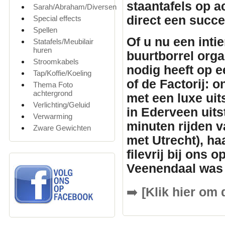
staantafels
op ac
Sarah/Abraham/Diversen
direct een succ
Special effects
Spellen
Of u nu een inti
Statafels/Meubilair
huren
buurtborrel orga
Stroomkabels
nodig heeft op e
Tap/Koffie/Koeling
of de Factorij: 
Thema Foto
achtergrond
met een luxe uit
Verlichting/Geluid
in Ederveen uits
Verwarming
minuten rijden v
Zware Gewichten
met Utrecht), ha
filevrij bij ons 
Veenendaal was 
➡️
[Klik hier om 