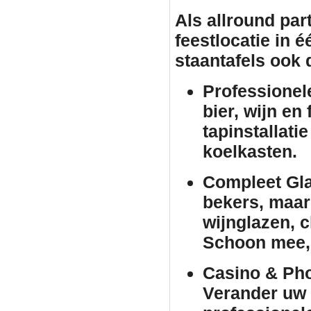
Als allround par
feestlocatie in 
staantafels
ook d
Professionel
bier, wijn en
tapinstallati
koelkasten.
Compleet Gla
bekers, maar 
wijnglazen, 
Schoon mee, 
Casino & Pho
Verander uw 