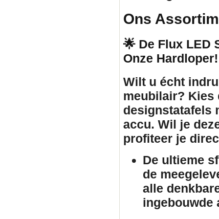
Ons Assortim
🌟 De Flux LED St
Onze Hardloper!
Wilt u écht ind
meubilair
? Kies
designstatafels
accu. Wil je dez
profiteer je dir
De ultieme s
de meegeleve
alle denkbar
ingebouwde a