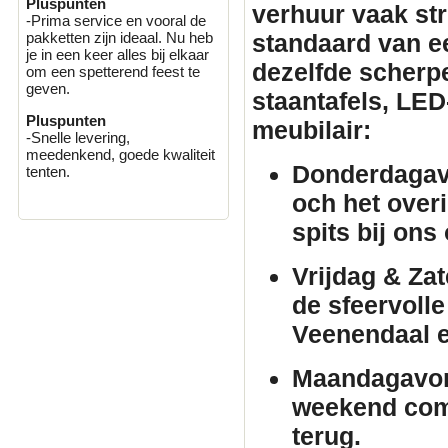
Pluspunten
verhuur
vaak stri
-Prima service en vooral de
standaard van e
pakketten zijn ideaal. Nu heb
je in een keer alles bij elkaar
dezelfde scherpe 
om een spetterend feest te
geven.
staantafels
, LED
Pluspunten
meubilair
:
-Snelle levering,
meedenkend, goede kwaliteit
Donderdagav
tenten.
och het over
spits bij ons
Vrijdag & Za
de sfeervolle
Veenendaal 
Maandagavo
weekend comf
terug.