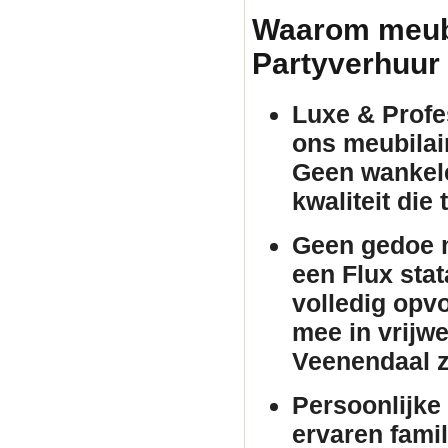
Waarom meubil
Partyverhuur
Luxe & Profes
ons
meubilai
Geen wankele
kwaliteit die
Geen gedoe m
een Flux
stat
volledig opv
mee in vrijwe
Veenendaal z
Persoonlijke 
ervaren famil