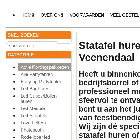
HOME
OVER ONS
VOORWAARDEN
VEEL GESTE
SNEL ZOEKEN
Statafel hur
Veenendaal
CATEGORIE
Actie Kortingspakketten
Heeft u binnenko
Alle Partytenten
bedrijfsborrel o
Easy up Partytenten
Led Bar huren
professioneel
me
Led Cubes/Bollen
sfeervol te ontv
huren
bent u aan het 
Led Meubilair
Led Statafels
van feestbenodi
Love Letters
Wij zijn dé spec
Photobooth
statafel huren
of
Rode loper led