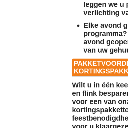
leggen we u p
verlichting 
Elke avond 
programma? 
avond geopen
van uw gehu
PAKKETVOORDE
KORTINGSPAKKE
Wilt u in één ke
en flink bespare
voor een van on
kortingspakkette
feestbenodigdhe
voor u klaargeze