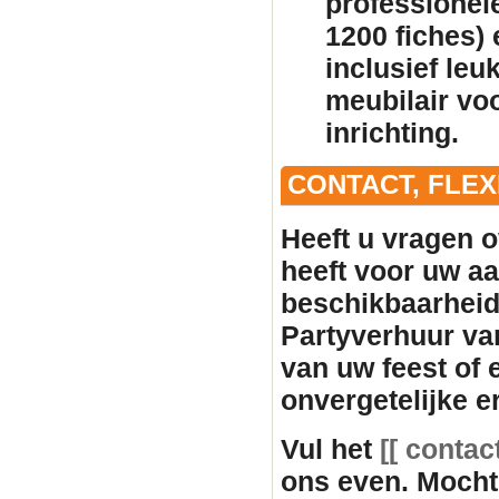
professionele
1200 fiches)
inclusief leu
meubilair
voo
inrichting.
CONTACT, FLE
Heeft u vragen o
heeft voor uw aan
beschikbaarhei
Partyverhuur va
van uw feest of
onvergetelijke e
Vul het
[[ contac
ons even. Mocht