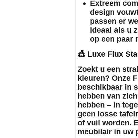
Extreem comp
design vouw
passen er we
Ideaal als u 
op een paar 
🎪 Luxe Flux Sta
Zoekt u een stra
kleuren? Onze Fl
beschikbaar in st
hebben van zichz
hebben – in tegen
geen losse tafe
of vuil worden. 
meubilair
in uw p