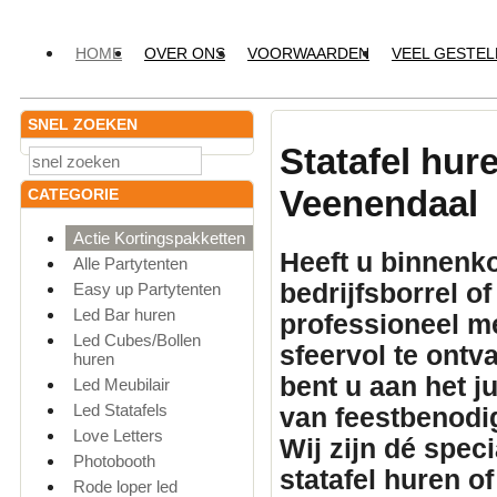
HOME
OVER ONS
VOORWAARDEN
VEEL GESTE
SNEL ZOEKEN
Statafel hur
Veenendaal
CATEGORIE
Actie Kortingspakketten
Heeft u binnenko
Alle Partytenten
bedrijfsborrel o
Easy up Partytenten
Led Bar huren
professioneel
me
Led Cubes/Bollen
sfeervol te ontv
huren
bent u aan het 
Led Meubilair
Led Statafels
van feestbenodi
Love Letters
Wij zijn dé spec
Photobooth
statafel huren
of
Rode loper led