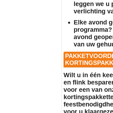
leggen we u p
verlichting 
Elke avond 
programma? 
avond geopen
van uw gehu
PAKKETVOORDE
KORTINGSPAKKE
Wilt u in één ke
en flink bespare
voor een van on
kortingspakkette
feestbenodigdhe
voor u klaargeze