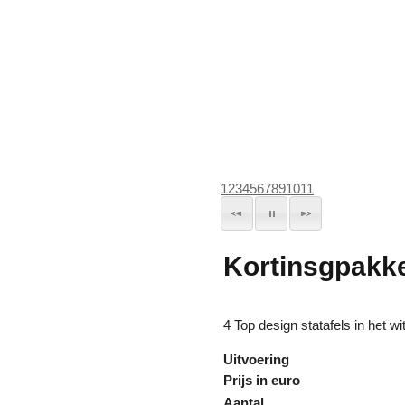
1
2
3
4
5
6
7
8
9
10
11
Kortinsgpakke
4 Top design statafels in het w
Uitvoering
Prijs in euro
Aantal