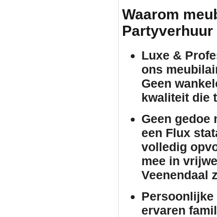
Waarom meubil
Partyverhuur
Luxe & Profes
ons
meubilai
Geen wankele
kwaliteit die
Geen gedoe m
een Flux
stat
volledig opv
mee in vrijwe
Veenendaal z
Persoonlijke 
ervaren famil