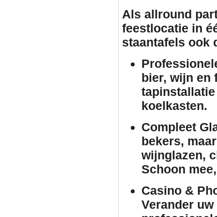
Als allround par
feestlocatie in 
staantafels
ook d
Professionel
bier, wijn en
tapinstallati
koelkasten.
Compleet Gla
bekers, maar 
wijnglazen, 
Schoon mee, 
Casino & Pho
Verander uw 