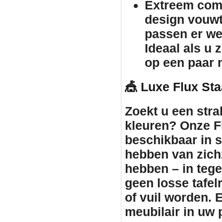
Extreem comp
design vouw
passen er we
Ideaal als u 
op een paar 
🎪 Luxe Flux Sta
Zoekt u een stra
kleuren? Onze Fl
beschikbaar in st
hebben van zichz
hebben – in tegen
geen losse tafe
of vuil worden. 
meubilair
in uw p