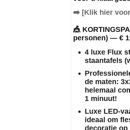
➡️
[Klik hier voo
🎪 KORTINGSPAK
personen) — € 1
4 luxe Flux s
staantafels
(w
Professionel
de maten: 3x3
helemaal com
1 minuut!
Luxe LED-va
ideaal om fle
decoratie op 