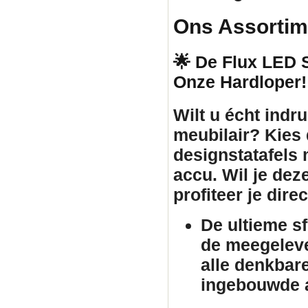
Ons Assortim
🌟 De Flux LED St
Onze Hardloper!
Wilt u écht ind
meubilair
? Kies
designstatafels
accu. Wil je dez
profiteer je dir
De ultieme s
de meegeleve
alle denkbar
ingebouwde a