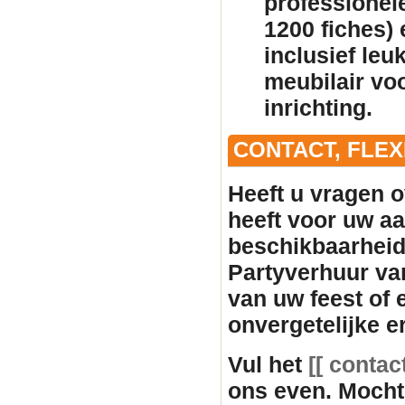
professionele
1200 fiches)
inclusief leu
meubilair
voo
inrichting.
CONTACT, FLE
Heeft u vragen o
heeft voor uw aan
beschikbaarhei
Partyverhuur va
van uw feest of
onvergetelijke e
Vul het
[[ contac
ons even. Mocht