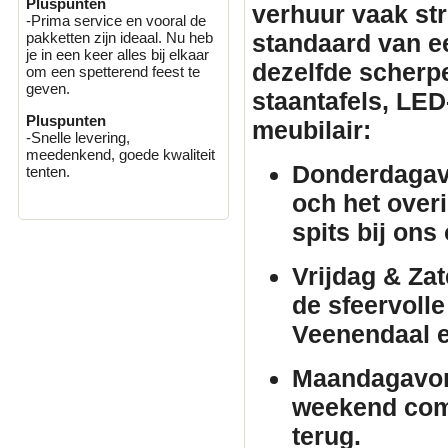
Pluspunten
verhuur
vaak stri
-Prima service en vooral de
standaard van e
pakketten zijn ideaal. Nu heb
je in een keer alles bij elkaar
dezelfde scherpe 
om een spetterend feest te
geven.
staantafels
, LED
Pluspunten
meubilair
:
-Snelle levering,
meedenkend, goede kwaliteit
Donderdagav
tenten.
och het over
spits bij ons
Vrijdag & Za
de sfeervolle
Veenendaal 
Maandagavo
weekend comf
terug.