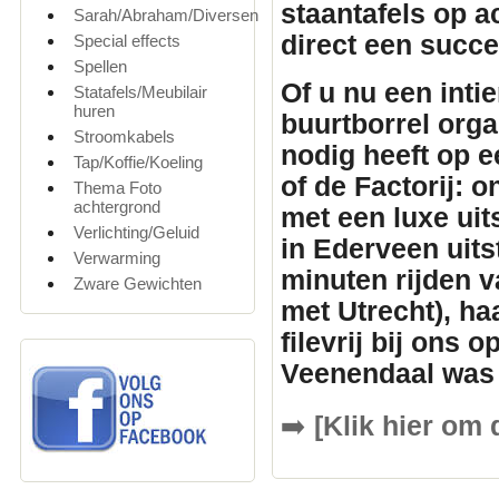
staantafels
op ac
Sarah/Abraham/Diversen
direct een succ
Special effects
Spellen
Of u nu een inti
Statafels/Meubilair
huren
buurtborrel orga
Stroomkabels
nodig heeft op e
Tap/Koffie/Koeling
of de Factorij: 
Thema Foto
achtergrond
met een luxe uit
Verlichting/Geluid
in Ederveen uits
Verwarming
minuten rijden v
Zware Gewichten
met Utrecht), ha
filevrij bij ons 
Veenendaal was 
➡️
[Klik hier om 