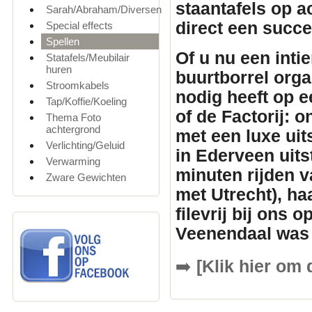
staantafels
op ac
Sarah/Abraham/Diversen
direct een succ
Special effects
Spellen
Of u nu een inti
Statafels/Meubilair
huren
buurtborrel orga
Stroomkabels
nodig heeft op e
Tap/Koffie/Koeling
of de Factorij: 
Thema Foto
achtergrond
met een luxe uit
Verlichting/Geluid
in Ederveen uits
Verwarming
minuten rijden v
Zware Gewichten
met Utrecht), ha
filevrij bij ons 
Veenendaal was 
➡️
[Klik hier om 