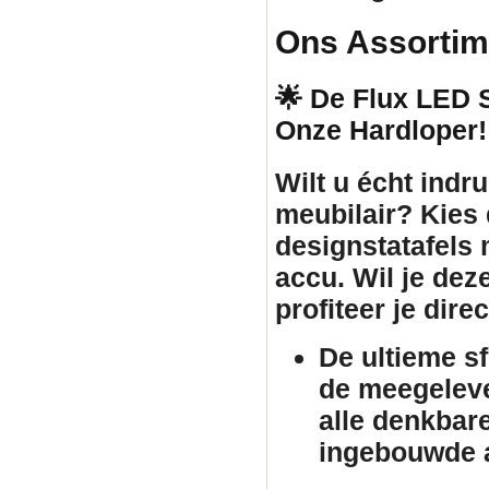
Ons Assortim
🌟 De Flux LED St
Onze Hardloper!
Wilt u écht ind
meubilair
? Kies
designstatafels
accu. Wil je dez
profiteer je dir
De ultieme s
de meegeleve
alle denkbar
ingebouwde a