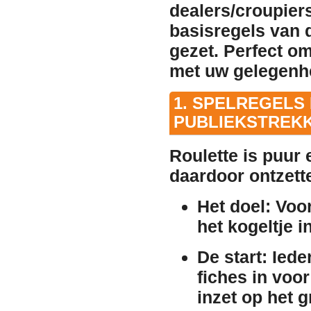
dealers/croupier
basisregels van d
gezet. Perfect om
met uw gelegenh
1. SPELREGELS
PUBLIEKSTREK
Roulette is puur 
daardoor ontzette
Het doel:
Voor
het kogeltje i
De start:
Ieder
fiches in voo
inzet op het 