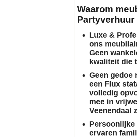
Waarom meubil
Partyverhuur
Luxe & Profes
ons
meubilai
Geen wankele
kwaliteit die
Geen gedoe m
een Flux
stat
volledig opv
mee in vrijwe
Veenendaal z
Persoonlijke 
ervaren famil