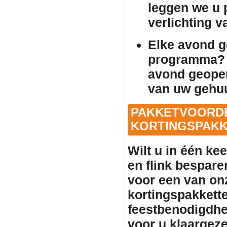
leggen we u p
verlichting 
Elke avond 
programma? 
avond geopen
van uw gehu
PAKKETVOORDE
KORTINGSPAKKE
Wilt u in één ke
en flink bespare
voor een van on
kortingspakkette
feestbenodigdhe
voor u klaargeze