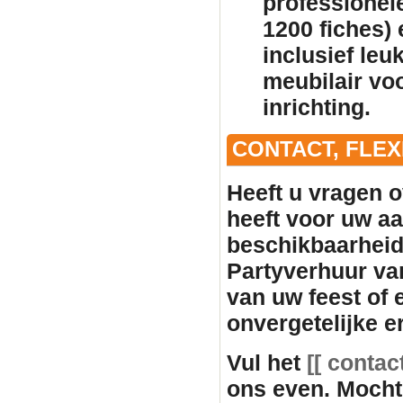
professionele
1200 fiches)
inclusief leu
meubilair
voo
inrichting.
CONTACT, FLE
Heeft u vragen o
heeft voor uw aan
beschikbaarhei
Partyverhuur va
van uw feest of
onvergetelijke e
Vul het
[[ contac
ons even. Mocht