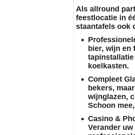
Als allround par
feestlocatie in 
staantafels
ook d
Professionel
bier, wijn en
tapinstallati
koelkasten.
Compleet Gla
bekers, maar 
wijnglazen, 
Schoon mee, 
Casino & Pho
Verander uw 