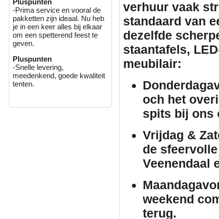
Pluspunten
verhuur
vaak stri
-Prima service en vooral de
standaard van e
pakketten zijn ideaal. Nu heb
je in een keer alles bij elkaar
dezelfde scherpe 
om een spetterend feest te
geven.
staantafels
, LED
Pluspunten
meubilair
:
-Snelle levering,
meedenkend, goede kwaliteit
Donderdagav
tenten.
och het over
spits bij ons
Vrijdag & Za
de sfeervolle
Veenendaal 
Maandagavo
weekend comf
terug.