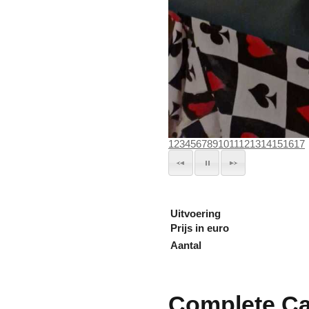
1
2
3
4
5
6
7
8
9
10
11
12
13
14
15
16
17
Uitvoering
Prijs in euro
Aantal
Complete Ca