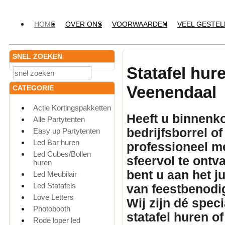
HOME
OVER ONS
VOORWAARDEN
VEEL GESTE
SNEL ZOEKEN
Statafel hur
Veenendaal
CATEGORIE
Actie Kortingspakketten
Heeft u binnenko
Alle Partytenten
bedrijfsborrel o
Easy up Partytenten
Led Bar huren
professioneel
me
Led Cubes/Bollen
sfeervol te ontv
huren
bent u aan het 
Led Meubilair
Led Statafels
van feestbenodi
Love Letters
Wij zijn dé spec
Photobooth
statafel huren
of
Rode loper led