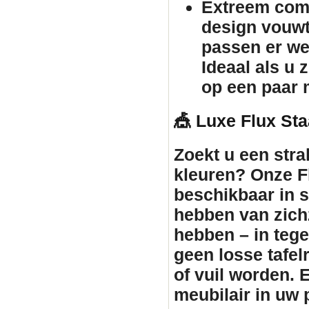
Extreem comp
design vouw
passen er we
Ideaal als u 
op een paar 
🎪 Luxe Flux Sta
Zoekt u een stra
kleuren? Onze Fl
beschikbaar in st
hebben van zichz
hebben – in tegen
geen losse tafe
of vuil worden. 
meubilair
in uw p