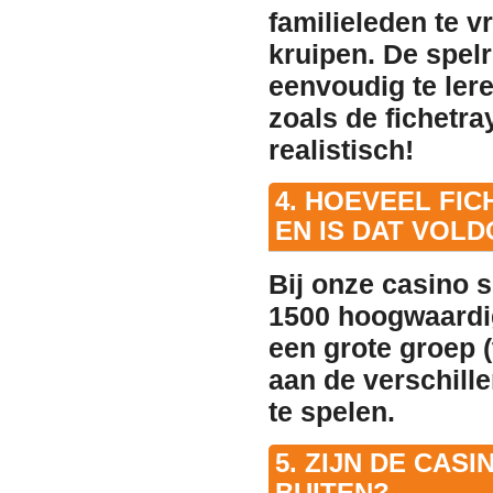
familieleden te v
kruipen. De spelr
eenvoudig te ler
zoals de fichetra
realistisch!
4. HOEVEEL FI
EN IS DAT VOL
Bij onze casino s
1500 hoogwaardig
een grote groep (
aan de verschille
te spelen.
5. ZIJN DE CA
BUITEN?