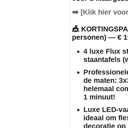
➡️
[Klik hier voo
🎪 KORTINGSPAK
personen) — € 1
4 luxe Flux s
staantafels
(w
Professionel
de maten: 3x3
helemaal com
1 minuut!
Luxe LED-va
ideaal om fle
decoratie op 