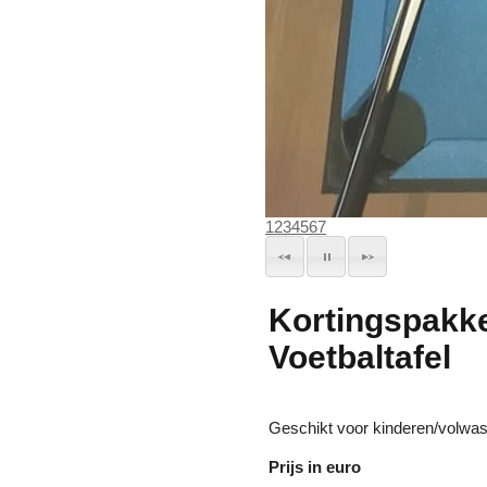
1
2
3
4
5
6
7
Kortingspakke
Voetbaltafel
Geschikt voor kinderen/volwa
Prijs in euro