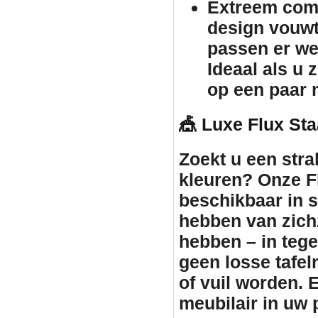
Extreem comp
design vouw
passen er we
Ideaal als u 
op een paar 
🎪 Luxe Flux Sta
Zoekt u een stra
kleuren? Onze Fl
beschikbaar in st
hebben van zichz
hebben – in tegen
geen losse tafe
of vuil worden. 
meubilair
in uw p