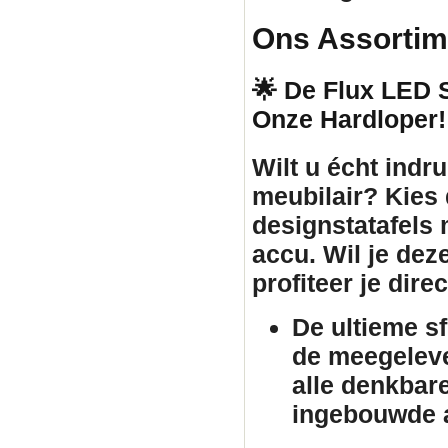
Ons Assortim
🌟 De Flux LED St
Onze Hardloper!
Wilt u écht ind
meubilair
? Kies
designstatafels
accu. Wil je dez
profiteer je dir
De ultieme s
de meegeleve
alle denkbar
ingebouwde a