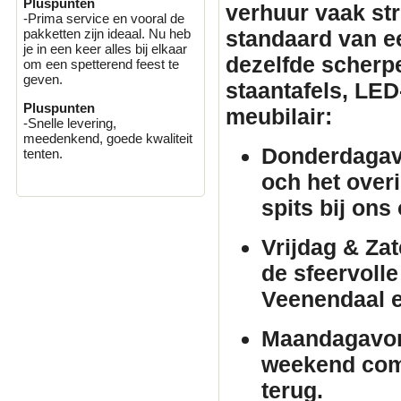
Pluspunten
verhuur
vaak stri
-Prima service en vooral de
standaard van e
pakketten zijn ideaal. Nu heb
je in een keer alles bij elkaar
dezelfde scherpe 
om een spetterend feest te
geven.
staantafels
, LED
Pluspunten
meubilair
:
-Snelle levering,
meedenkend, goede kwaliteit
Donderdagav
tenten.
och het over
spits bij ons
Vrijdag & Za
de sfeervolle
Veenendaal 
Maandagavo
weekend comf
terug.