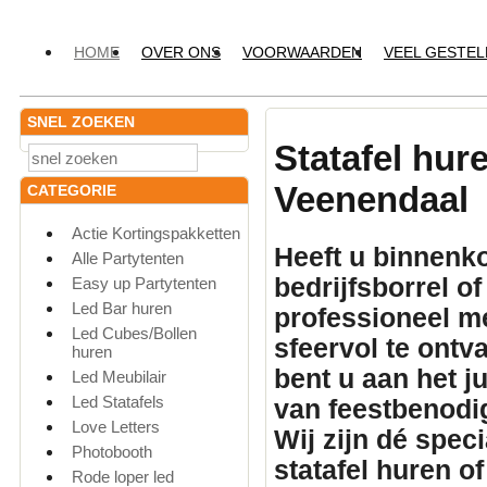
HOME
OVER ONS
VOORWAARDEN
VEEL GESTE
SNEL ZOEKEN
Statafel hur
Veenendaal
CATEGORIE
Actie Kortingspakketten
Heeft u binnenko
Alle Partytenten
bedrijfsborrel o
Easy up Partytenten
Led Bar huren
professioneel
me
Led Cubes/Bollen
sfeervol te ontv
huren
bent u aan het 
Led Meubilair
Led Statafels
van feestbenodi
Love Letters
Wij zijn dé spec
Photobooth
statafel huren
of
Rode loper led