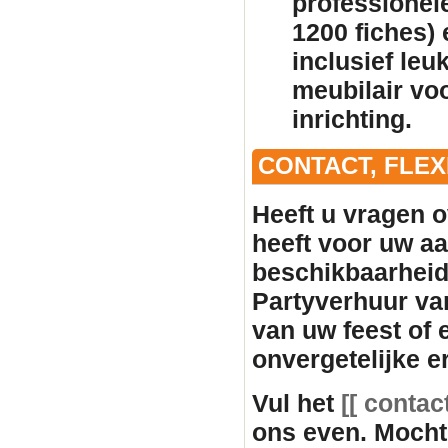
professionele
1200 fiches)
inclusief leu
meubilair
voo
inrichting.
CONTACT, FLE
Heeft u vragen o
heeft voor uw aan
beschikbaarhei
Partyverhuur va
van uw feest of
onvergetelijke e
Vul het
[[ contac
ons even. Mocht