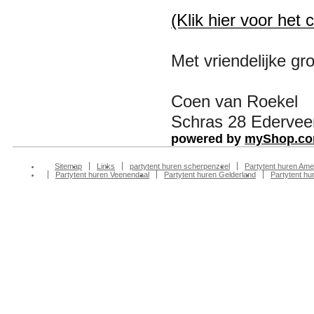
(Klik hier voor het 
Met vriendelijke gro
Coen van Roekel
Schras 28 Ederveen
powered by
myShop.c
Sitemap
Links
partytent huren scherpenzeel
Partytent huren Ame
Partytent huren Veenendaal
Partytent huren Gelderland
Partytent h