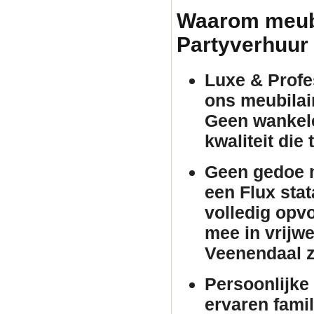
Waarom meubil
Partyverhuur
Luxe & Profes
ons
meubilai
Geen wankele
kwaliteit die
Geen gedoe m
een Flux
stat
volledig opv
mee in vrijwe
Veenendaal z
Persoonlijke 
ervaren famil