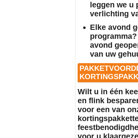
leggen we u p
verlichting 
Elke avond 
programma? 
avond geopen
van uw gehu
PAKKETVOORDE
KORTINGSPAKKE
Wilt u in één ke
en flink bespare
voor een van on
kortingspakkette
feestbenodigdhe
voor u klaargeze