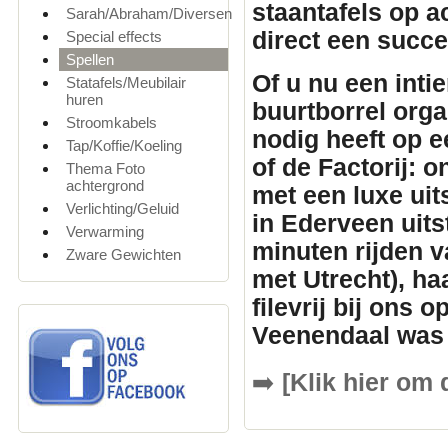
staantafels
op ac
Sarah/Abraham/Diversen
direct een succ
Special effects
Spellen
Of u nu een inti
Statafels/Meubilair
huren
buurtborrel orga
Stroomkabels
nodig heeft op e
Tap/Koffie/Koeling
of de Factorij: 
Thema Foto
achtergrond
met een luxe uit
Verlichting/Geluid
in Ederveen uits
Verwarming
minuten rijden v
Zware Gewichten
met Utrecht), ha
filevrij bij ons 
Veenendaal was 
➡️
[Klik hier om 