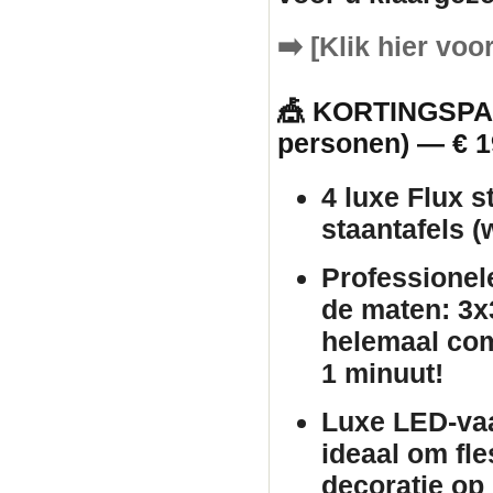
➡️
[Klik hier voo
🎪 KORTINGSPAK
personen) — € 1
4 luxe Flux s
staantafels
(w
Professionel
de maten: 3x3
helemaal com
1 minuut!
Luxe LED-va
ideaal om fle
decoratie op 