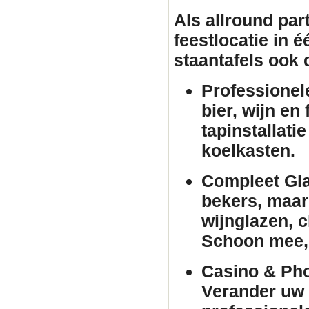
Als allround par
feestlocatie in 
staantafels
ook d
Professionel
bier, wijn en
tapinstallati
koelkasten.
Compleet Gla
bekers, maar 
wijnglazen, 
Schoon mee, 
Casino & Pho
Verander uw 