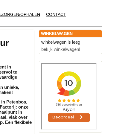
EZORGEN/OPHALEN
CONTACT
WINKELWAGEN
uur
winkelwagen is leeg
bekijk winkelwagen!
ent in
ervol te
waardige
n unieke,
maken!
t in Petenbos,
Factorij: onze
haalpunt in
aal, vlak over
p. Een flexibele