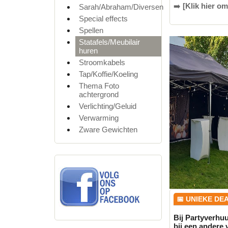
➡️
[Klik hier om
Sarah/Abraham/Diversen
Special effects
Spellen
Statafels/Meubilair
huren
Stroomkabels
Tap/Koffie/Koeling
Thema Foto
achtergrond
Verlichting/Geluid
Verwarming
Zware Gewichten
📅 UNIEKE DE
Bij Partyverhuu
bij een andere