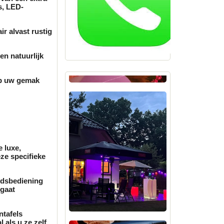
s
, LED-
ir
alvast rustig
en natuurlijk
op uw gemak
 luxe,
ze specifieke
ndsbediening
 gaat
ntafels
 als u ze zelf