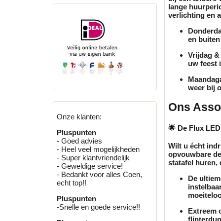
lange huurperio
verlichting en 
Donderd
en buiten
Vrijdag &
uw feest 
Maandag
weer bij 
Ons Assor
Onze klanten:
🌟 De Flux LED 
Pluspunten
- Goed advies
Wilt u écht in
- Heel veel mogelijkheden
opvouwbare des
- Super klantvriendelijk
statafel huren
,
- Geweldige service!
- Bedankt voor alles Coen,
De ultiem
echt top!!
instelbaa
moeiteloo
Pluspunten
-Snelle en goede service!!
Extreem 
flinterdu