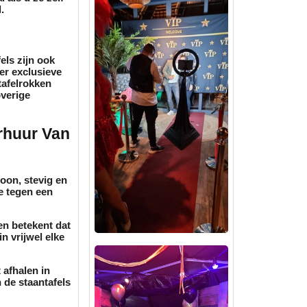
.
els zijn ook
eer exclusieve
tafelrokken
overige
erhuur Van
oon, stevig en
e tegen een
en
betekent dat
n vrijwel elke
t afhalen in
n de
staantafels