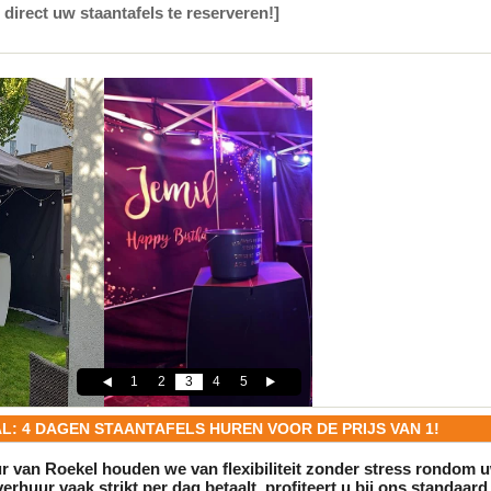
 direct uw staantafels te reserveren!]
1
2
3
4
5
AL: 4 DAGEN STAANTAFELS HUREN VOOR DE PRIJS VAN 1!
r van Roekel houden we van flexibiliteit zonder stress rondom u
verhuur
vaak strikt per dag betaalt, profiteert u bij ons standaard