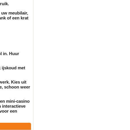
ruik.
op uw
meubilair
,
ank of een krat
l in. Huur
k ijskoud met
erk. Kies uit
e, schoon weer
een mini-casino
 interactieve
voor een