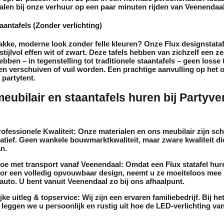
alen bij onze
verhuur
op een paar minuten rijden van Veenendaal
aantafels (Zonder verlichting)
akke, moderne look zonder felle kleuren? Onze Flux designstataf
stijlvol effen wit of zwart. Deze tafels hebben van zichzelf een z
ebben – in tegenstelling tot traditionele
staantafels
– geen losse 
n verschuiven of vuil worden. Een prachtige aanvulling op het 
 partytent.
ubilair en staantafels huren bij Partyv
ofessionele Kwaliteit:
Onze materialen en ons
meubilair
zijn sch
atief. Geen wankele bouwmarktkwaliteit, maar zware kwaliteit di
an.
oe met transport vanaf Veenendaal:
Omdat een Flux
statafel hur
oor een volledig opvouwbaar design, neemt u ze moeiteloos mee i
uto. U bent vanuit Veenendaal zo bij ons afhaalpunt.
jke uitleg & topservice:
Wij zijn een ervaren familiebedrijf. Bij he
leggen we u persoonlijk en rustig uit hoe de LED-verlichting va