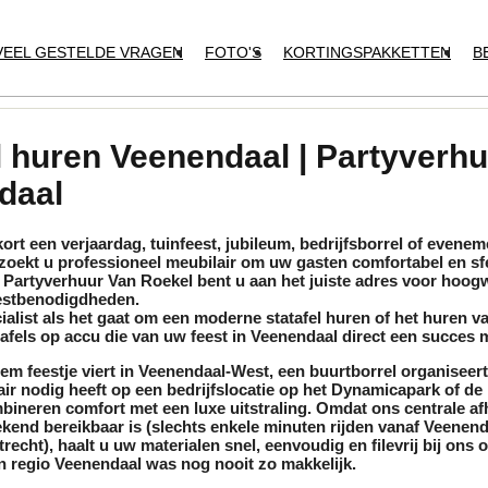
VEEL GESTELDE VRAGEN
FOTO'S
KORTINGSPAKKETTEN
B
l huren Veenendaal | Partyverh
daal
ort een verjaardag, tuinfeest, jubileum, bedrijfsborrel of evenem
zoekt u professioneel
meubilair
om uw gasten comfortabel en sfe
j
Partyverhuur Van Roekel
bent u aan het juiste adres voor hoog
estbenodigdheden.
cialist als het gaat om een moderne
statafel huren
of het huren va
afels
op accu die van uw feest in Veenendaal direct een succes 
iem feestje viert in Veenendaal-West, een buurtborrel organiseer
air
nodig heeft op een bedrijfslocatie op het Dynamicapark of de 
ineren comfort met een luxe uitstraling. Omdat ons centrale af
kend bereikbaar is (slechts enkele minuten rijden vanaf Veenend
recht), haalt u uw materialen snel, eenvoudig en filevrij bij ons o
n regio Veenendaal was nog nooit zo makkelijk.