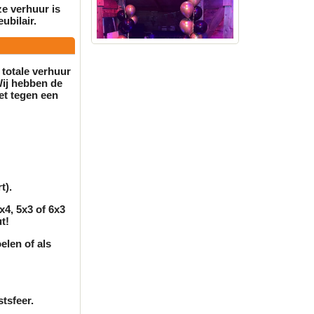
ze
verhuur
is
ubilair
.
 totale
verhuur
Wij hebben de
et tegen een
t).
x4, 5x3 of 6x3
t!
elen of als
tsfeer.