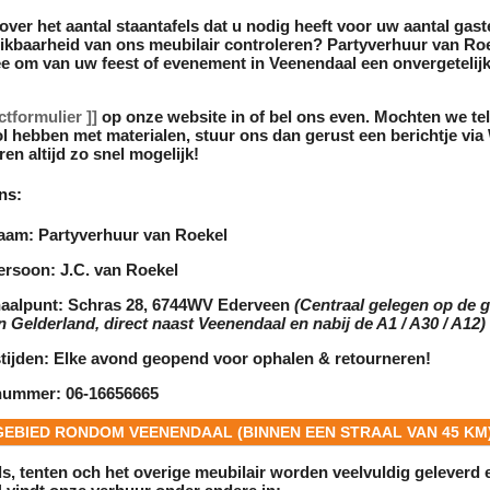
over het aantal
staantafels
dat u nodig heeft voor uw aantal gaste
hikbaarheid van ons
meubilair
controleren? Partyverhuur van Roe
e om van uw feest of evenement in Veenendaal een onvergetelijk
ctformulier ]]
op onze website in of bel ons even. Mochten we te
l hebben met materialen, stuur ons dan gerust een berichtje vi
en altijd zo snel mogelijk!
ns:
naam:
Partyverhuur van Roekel
ersoon:
J.C. van Roekel
aalpunt:
Schras 28, 6744WV Ederveen
(Centraal gelegen op de 
n Gelderland, direct naast Veenendaal en nabij de A1 / A30 / A12)
tijden:
Elke avond geopend voor ophalen & retourneren!
nummer:
06-16656665
GEBIED RONDOM VEENENDAAL (BINNEN EEN STRAAL VAN 45 KM
ls
, tenten och het overige
meubilair
worden veelvuldig geleverd 