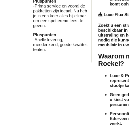
Pluspunten
komt oph
-Prima service en vooral de
pakketten zijn ideaal. Nu heb
🎪 Luxe Flux St
je in een keer alles bij elkaar
om een spetterend feest te
Zoekt u een str
geven.
beschikbaar in 
Pluspunten
uitstraling en h
-Snelle levering,
nodig die kunne
meedenkend, goede kwaliteit
meubilair
in uw
tenten.
Waarom me
Roekel?
Luxe & Pr
represent
stootje k
Geen ged
u kiest v
personena
Persoonli
Ederveen 
werkt.