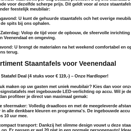
de voor dezelfde scherpe prijs. Dit geldt voor al onze
staantafel
ander feestelijk
meubilair
:
agavond:
U kunt de gehuurde
staantafels
och het overige
meubila
 de spits bij ons ophalen.
 Zaterdag:
Volop de tijd voor de opbouw, de sfeervolle inrichting 
in Veenendaal en omgeving.
avond:
U brengt de materialen na het weekend comfortabel en 
ons terug.
timent Staantafels voor Veenendaal
Statafel Deal (4 stuks voor € 119,-) – Onze Hardloper!
druk maken op uw gasten met uniek
meubilair
? Kies dan voor onze
ignstatafels met ingebouwde LED-verlichting op accu. Wil je de
 dan profiteer je direct van maximaal gemak:
e sfeermaker:
Volledig draadloos en met de meegeleverde afsta
r in alle denkbare kleuren en programma's. De ingebouwde accu
s 10 uur mee.
compact transport:
Dankzij het slimme design vouwt u deze
staa
n op. Er passen er wel 20 plat in een normale personenauto! Ideaal