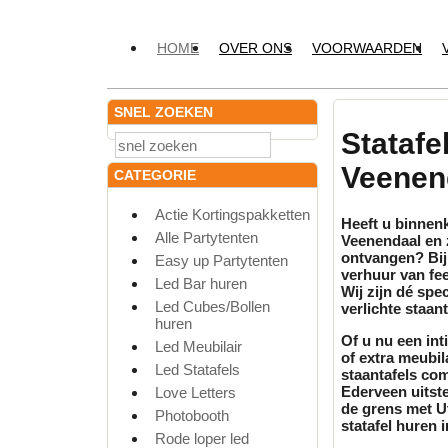
HOME
OVER ONS
VOORWAARDEN
SNEL ZOEKEN
Statafe
Veenen
CATEGORIE
Actie Kortingspakketten
Heeft u binnenk
Alle Partytenten
Veenendaal en 
ontvangen? Bi
Easy up Partytenten
verhuur
van fe
Led Bar huren
Wij zijn dé spe
Led Cubes/Bollen
verlichte
staant
huren
Of u nu een int
Led Meubilair
of extra
meubil
Led Statafels
staantafels
comb
Ederveen uitste
Love Letters
de grens met Ut
Photobooth
statafel huren
i
Rode loper led