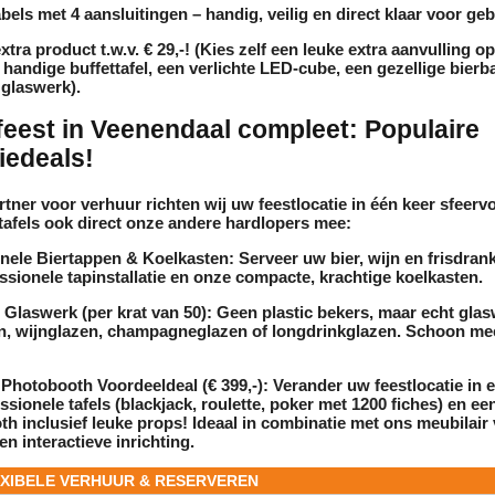
els met 4 aansluitingen
– handig, veilig en direct klaar voor geb
tra product t.w.v. € 29,-!
(Kies zelf een leuke extra aanvulling 
 handige buffettafel, een verlichte LED-cube, een gezellige bierb
glaswerk).
eest in Veenendaal compleet: Populaire
iedeals!
artner voor
verhuur
richten wij uw feestlocatie in één keer sfeervo
tafels
ook direct onze andere hardlopers mee:
nele Biertappen & Koelkasten:
Serveer uw bier, wijn en frisdran
ssionele tapinstallatie en onze compacte, krachtige koelkasten.
Glaswerk (per krat van 50):
Geen plastic bekers, maar echt glasw
en, wijnglazen, champagneglazen of longdrinkglazen. Schoon me
Photobooth Voordeeldeal (€ 399,-):
Verander uw feestlocatie in 
ssionele tafels (blackjack, roulette, poker met 1200 fiches) en een
h inclusief leuke props! Ideaal in combinatie met ons
meubilair
en interactieve inrichting.
EXIBELE VERHUUR & RESERVEREN