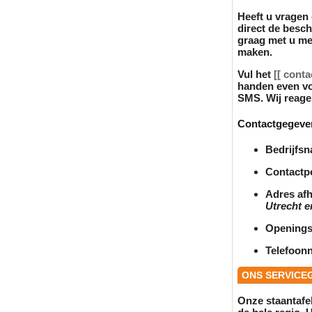
Heeft u vragen 
direct de besc
graag met u me
maken.
Vul het
[[ conta
handen even vo
SMS. Wij reager
Contactgegeve
Bedrijfs
Contactp
Adres afh
Utrecht e
Openings
Telefoon
ONS SERVICE
Onze
staantafe