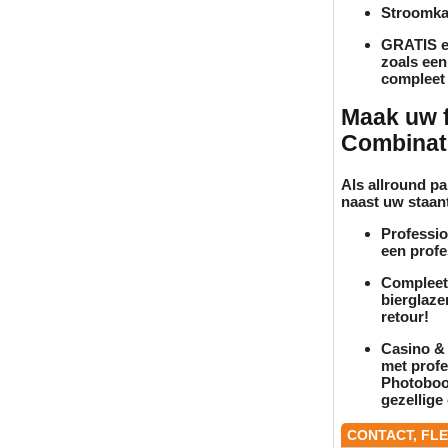
Stroomkab
GRATIS ex
zoals een
compleet 
Maak uw f
Combinat
Als allround p
naast uw
staan
Professio
een profe
Compleet 
bierglaz
retour!
Casino & 
met profe
Photoboot
gezellige 
CONTACT, FL