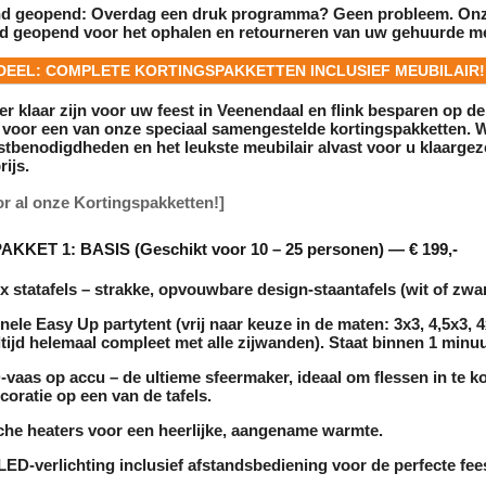
nd geopend:
Overdag een druk programma? Geen probleem. On
nd geopend voor het ophalen en retourneren van uw gehuurde
me
EEL: COMPLETE KORTINGSPAKKETTEN INCLUSIEF MEUBILAIR!
eer klaar zijn voor uw feest in Veenendaal en flink besparen op de
n voor een van onze speciaal samengestelde kortingspakketten. 
estbenodigdheden en het leukste
meubilair
alvast voor u klaargez
rijs.
oor al onze Kortingspakketten!]
KKET 1: BASIS (Geschikt voor 10 – 25 personen) — € 199,-
x statafels
– strakke, opvouwbare design-
staantafels
(wit of zwar
nele Easy Up partytent
(vrij naar keuze in de maten: 3x3, 4,5x3, 4
ltijd helemaal compleet met alle zijwanden). Staat binnen 1 minuu
-vaas op accu
– de ultieme sfeermaker, ideaal om flessen in te ko
coratie op een van de tafels.
sche heaters
voor een heerlijke, aangename warmte.
LED-verlichting
inclusief afstandsbediening voor de perfecte fees