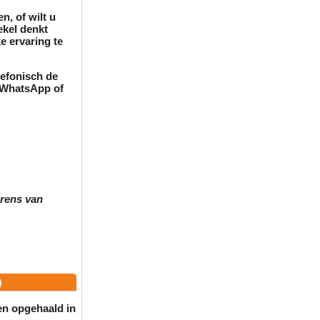
n, of wilt u
kel denkt
e ervaring te
lefonisch de
a WhatsApp of
grens van
)
en opgehaald in