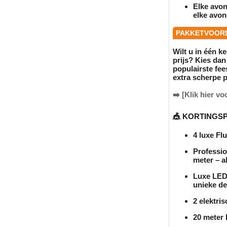
Elke avo
elke avo
PAKKETVOORD
Wilt u in één k
prijs? Kies da
populairste fe
extra scherpe p
➡️
[Klik hier v
🎪 KORTINGSPA
4 luxe Flu
Professio
meter – a
Luxe LED
unieke de
2 elektri
20 meter 