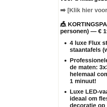
➡️
[Klik hier voo
🎪 KORTINGSPAK
personen) — € 1
4 luxe Flux s
staantafels
(w
Professionel
de maten: 3x3
helemaal com
1 minuut!
Luxe LED-va
ideaal om fle
decoratie op 