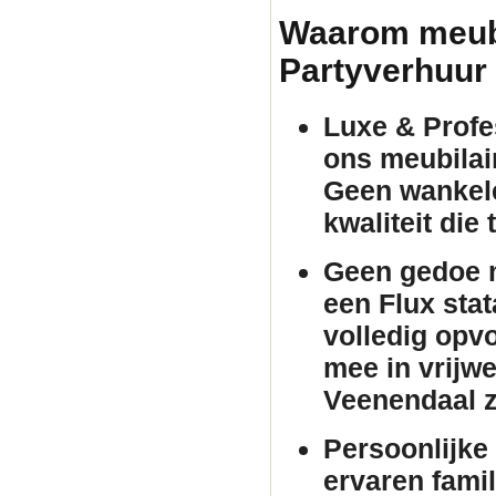
Waarom meubil
Partyverhuur
Luxe & Profes
ons
meubilai
Geen wankele
kwaliteit die
Geen gedoe m
een Flux
stat
volledig opv
mee in vrijwe
Veenendaal z
Persoonlijke 
ervaren famil