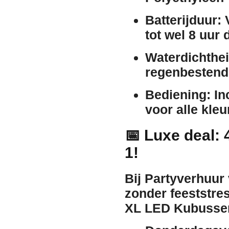
Batterijduur:
V
tot wel 8 uur
Waterdichthei
regenbestend
Bediening:
In
voor alle kle
📅 Luxe deal: 
1!
Bij Partyverhuur 
zonder feeststre
XL LED Kubussen