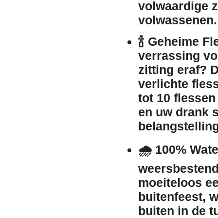
volwaardige z
volwassenen
.
🍾
Geheime Fle
verrassing vo
zitting eraf?
verlichte fle
tot 10 flessen
en uw drank s
belangstelling
🌧️
100% Water
weersbestendig
moeiteloos ee
buitenfeest, w
buiten in de t