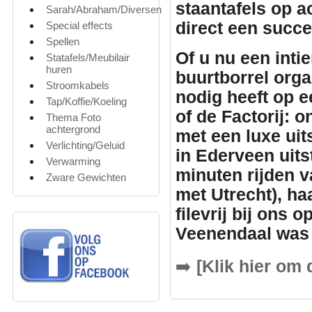
staantafels
op ac
Sarah/Abraham/Diversen
direct een succ
Special effects
Spellen
Of u nu een inti
Statafels/Meubilair
huren
buurtborrel orga
Stroomkabels
nodig heeft op e
Tap/Koffie/Koeling
of de Factorij: 
Thema Foto
achtergrond
met een luxe uit
Verlichting/Geluid
in Ederveen uits
Verwarming
minuten rijden v
Zware Gewichten
met Utrecht), ha
filevrij bij ons 
Veenendaal was 
➡️
[Klik hier om 