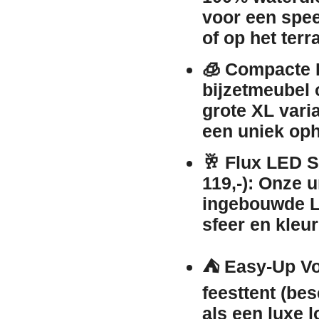
voor een spee
of op het terr
🧊
Compacte 
bijzetmeubel o
grote XL vari
een uniek op
🥂
Flux LED St
119,-):
Onze un
ingebouwde LE
sfeer en kleu
⛺
Easy-Up Vo
feesttent (be
als een luxe 