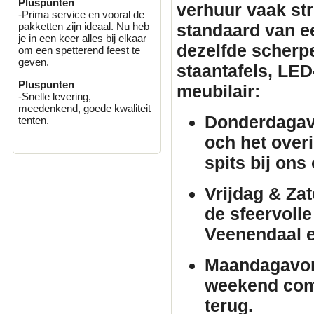
Pluspunten
verhuur
vaak stri
-Prima service en vooral de
standaard van e
pakketten zijn ideaal. Nu heb
je in een keer alles bij elkaar
dezelfde scherpe 
om een spetterend feest te
geven.
staantafels
, LED
Pluspunten
meubilair
:
-Snelle levering,
meedenkend, goede kwaliteit
Donderdagav
tenten.
och het over
spits bij ons
Vrijdag & Za
de sfeervolle
Veenendaal 
Maandagavo
weekend comf
terug.