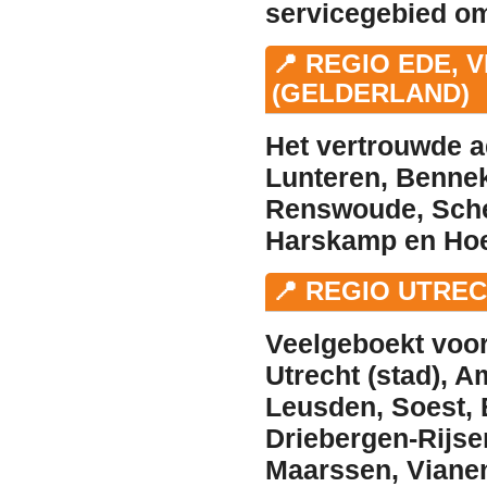
servicegebied om
📍 REGIO EDE, 
(GELDERLAND)
Het vertrouwde a
Lunteren
,
Benne
Renswoude
,
Sch
Harskamp
en
Ho
📍 REGIO UTRE
Veelgeboekt voor
Utrecht (stad)
,
Am
Leusden
,
Soest
,
Driebergen-Rijs
Maarssen
,
Viane