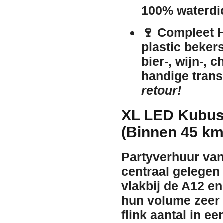
100% waterdi
🍷
Compleet H
plastic bekers
bier-, wijn-,
handige trans
retour!
XL LED Kubus
(Binnen 45 k
Partyverhuur van
centraal gelegen
vlakbij de A12 
hun volume zeer l
flink aantal in e