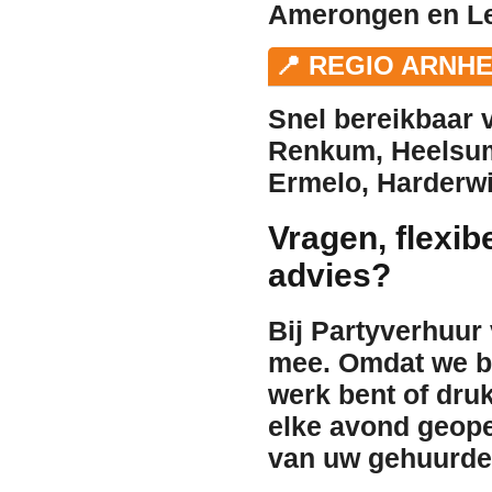
Amerongen
en
L
📍 REGIO ARNH
Snel bereikbaar v
Renkum
,
Heelsu
Ermelo
,
Harderwi
Vragen, flexib
advies?
Bij Partyverhuur
mee. Omdat we be
werk bent of druk
elke avond geope
van uw gehuurde 