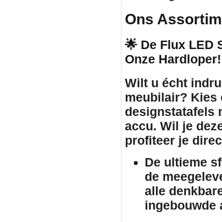
Ons Assortim
🌟 De Flux LED St
Onze Hardloper!
Wilt u écht ind
meubilair
? Kies
designstatafels
accu. Wil je dez
profiteer je dir
De ultieme s
de meegeleve
alle denkbar
ingebouwde a