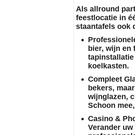
Als allround par
feestlocatie in 
staantafels
ook d
Professionel
bier, wijn en
tapinstallati
koelkasten.
Compleet Gla
bekers, maar 
wijnglazen, 
Schoon mee, 
Casino & Pho
Verander uw 