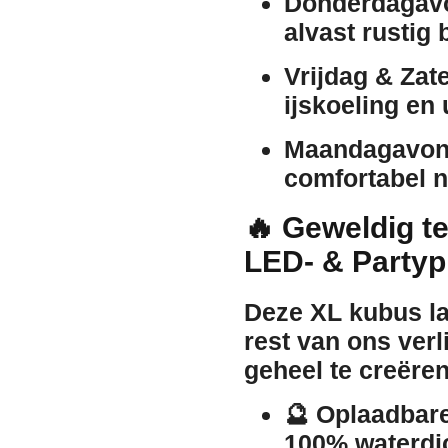
Donderdagav
alvast rustig 
Vrijdag & Zat
ijskoeling en 
Maandagavon
comfortabel n
🔥 Geweldig t
LED- & Partyp
Deze XL kubus la
rest van ons ver
geheel te creëren
🔮
Oplaadbare
100% waterdic