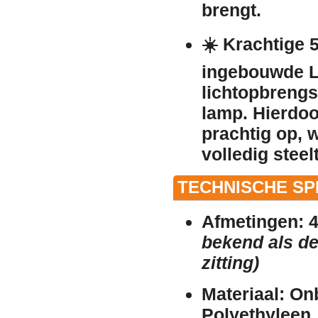
brengt.
☀️
Krachtige 5
ingebouwde L
lichtopbrengs
lamp. Hierdoor
prachtig op, 
volledig steelt
TECHNISCHE SPE
Afmetingen:
4
bekend als de
zitting)
Materiaal:
Onb
Polyethyleen