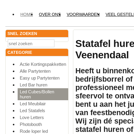
HOME
OVER ONS
VOORWAARDEN
VEEL GESTE
SNEL ZOEKEN
Statafel hur
Veenendaal
CATEGORIE
Actie Kortingspakketten
Heeft u binnenko
Alle Partytenten
bedrijfsborrel o
Easy up Partytenten
Led Bar huren
professioneel
me
Led Cubes/Bollen
sfeervol te ontv
huren
bent u aan het 
Led Meubilair
Led Statafels
van feestbenodi
Love Letters
Wij zijn dé spec
Photobooth
statafel huren
of
Rode loper led