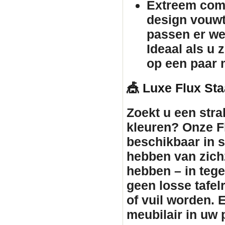
Extreem comp
design vouw
passen er we
Ideaal als u 
op een paar 
🎪 Luxe Flux Sta
Zoekt u een stra
kleuren? Onze Fl
beschikbaar in st
hebben van zichz
hebben – in tegen
geen losse tafe
of vuil worden. 
meubilair
in uw p