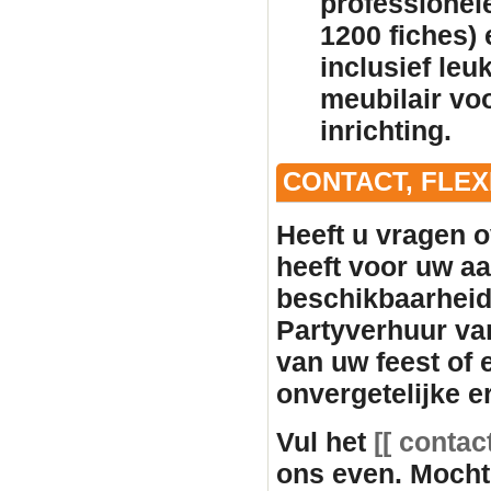
professionele
1200 fiches)
inclusief leu
meubilair
voo
inrichting.
CONTACT, FLE
Heeft u vragen o
heeft voor uw aan
beschikbaarhei
Partyverhuur va
van uw feest of
onvergetelijke e
Vul het
[[ contac
ons even. Mocht