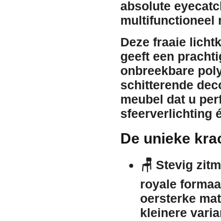
absolute eyecatc
multifunctioneel 
Deze fraaie lich
geeft een prachtig
onbreekbare poly
schitterende deco
meubel dat u perf
sfeerverlichting 
De unieke kra
🪑
Stevig zitm
royale formaa
oersterke mate
kleinere varia