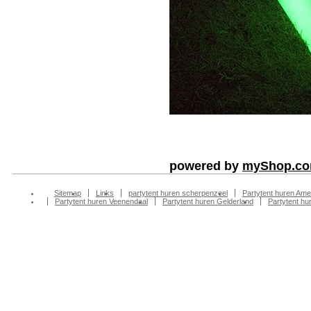
powered by
myShop.c
Sitemap
Links
partytent huren scherpenzeel
Partytent huren Ame
Partytent huren Veenendaal
Partytent huren Gelderland
Partytent h