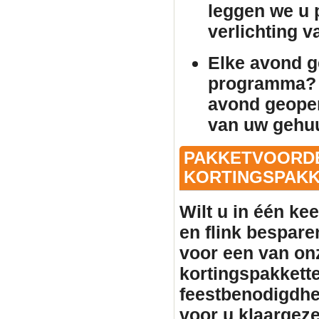
leggen we u p
verlichting 
Elke avond 
programma? 
avond geopen
van uw gehu
PAKKETVOORDE
KORTINGSPAKKE
Wilt u in één ke
en flink bespare
voor een van on
kortingspakkette
feestbenodigdhe
voor u klaargeze