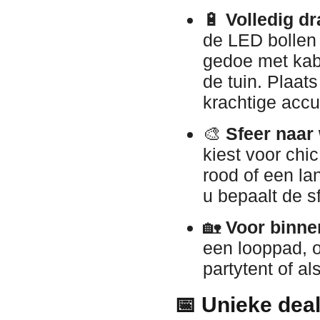
🔋
Volledig dr
de LED bollen
gedoe met kabe
de tuin. Plaat
krachtige accu
🎨
Sfeer naar
kiest voor chi
rood of een l
u bepaalt de s
🏡
Voor binne
een looppad, o
partytent of al
📅 Unieke deal