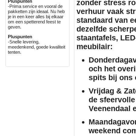
zonder stress r
Pluspunten
-Prima service en vooral de
verhuur
vaak stri
pakketten zijn ideaal. Nu heb
je in een keer alles bij elkaar
standaard van e
om een spetterend feest te
geven.
dezelfde scherpe 
staantafels
, LED
Pluspunten
-Snelle levering,
meubilair
:
meedenkend, goede kwaliteit
tenten.
Donderdagav
och het over
spits bij ons
Vrijdag & Za
de sfeervolle
Veenendaal 
Maandagavo
weekend comf