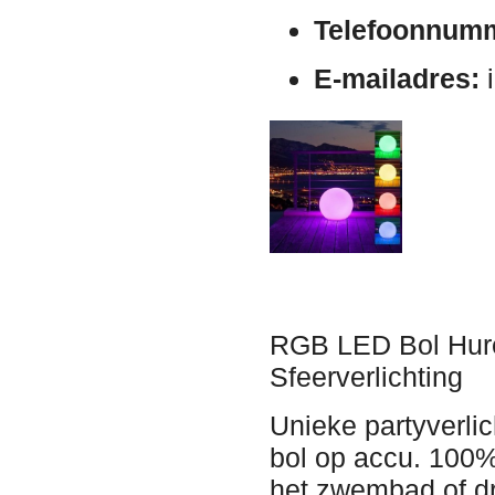
Telefoonnum
E-mailadres:
i
RGB LED Bol Huren
Sfeerverlichting
Unieke partyverl
bol op accu. 100% 
het zwembad of dri