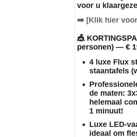
voor u klaargeze
➡️
[Klik hier voo
🎪 KORTINGSPAK
personen) — € 1
4 luxe Flux s
staantafels
(w
Professionel
de maten: 3x3
helemaal com
1 minuut!
Luxe LED-va
ideaal om fle