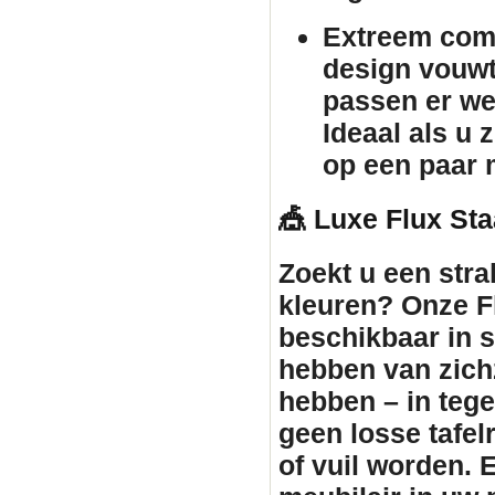
Extreem comp
design vouw
passen er we
Ideaal als u 
op een paar 
🎪 Luxe Flux Sta
Zoekt u een stra
kleuren? Onze Fl
beschikbaar in st
hebben van zichz
hebben – in tegen
geen losse tafe
of vuil worden. 