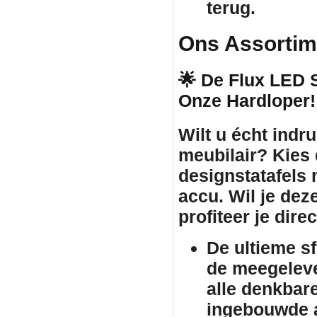
terug.
Ons Assortim
🌟 De Flux LED St
Onze Hardloper!
Wilt u écht ind
meubilair
? Kies
designstatafels
accu. Wil je dez
profiteer je dir
De ultieme s
de meegeleve
alle denkbar
ingebouwde a