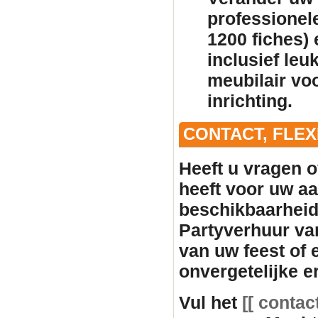
professionele
1200 fiches)
inclusief leu
meubilair
voo
inrichting.
CONTACT, FLE
Heeft u vragen o
heeft voor uw aan
beschikbaarhei
Partyverhuur va
van uw feest of
onvergetelijke e
Vul het
[[ contac