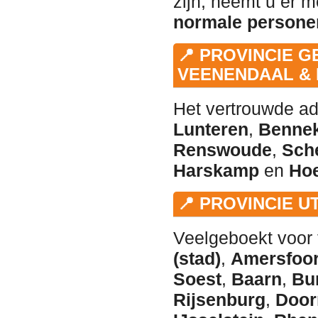
zijn, neemt u er 
normale persone
📍 PROVINCIE G
VEENENDAAL & 
Het vertrouwde ad
Lunteren
,
Benne
Renswoude
,
Sch
Harskamp
en
Ho
📍 PROVINCIE 
Veelgeboekt voor 
(stad)
,
Amersfoor
Soest
,
Baarn
,
Bu
Rijsenburg
,
Door