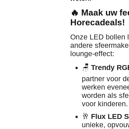
🔥 Maak uw fe
Horecadeals!
Onze LED bollen 
andere sfeermaker
lounge-effect:
🪑
Trendy RG
partner voor 
werken evenee
worden als sfee
voor kinderen.
🥂
Flux LED St
unieke, opvou