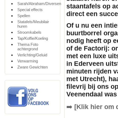
Sarah/Abraham/Diversen
staantafels
op ac
Special effects
direct een succ
Spellen
Statafels/Meubilair
Of u nu een inti
huren
buurtborrel orga
Stroomkabels
Tap/Koffie/Koeling
nodig heeft op e
Thema Foto
of de Factorij: 
achtergrond
met een luxe uit
Verlichting/Geluid
Verwarming
in Ederveen uits
Zware Gewichten
minuten rijden v
met Utrecht), ha
filevrij bij ons 
Veenendaal was 
➡️
[Klik hier om 