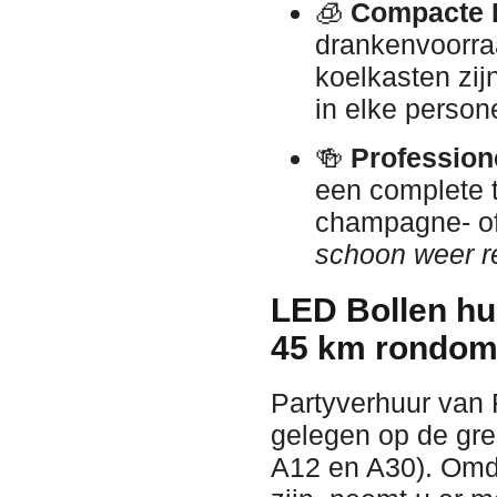
🧊
Compacte K
drankenvoorra
koelkasten zijn
in elke person
🍻
Profession
een complete ta
champagne- of
schoon weer re
LED Bollen hu
45 km rondom
Partyverhuur van 
gelegen op de gre
A12 en A30). Omda