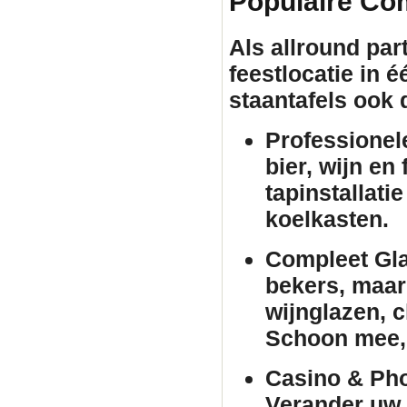
Populaire Co
Als allround par
feestlocatie in 
staantafels
ook d
Professionel
bier, wijn en
tapinstallati
koelkasten.
Compleet Gla
bekers, maar 
wijnglazen, 
Schoon mee, 
Casino & Pho
Verander uw 