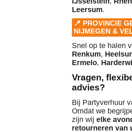
IJsselstein
,
Rhen
Leersum
.
📍 PROVINCIE 
NIJMEGEN & V
Snel op te halen
Renkum
,
Heelsu
Ermelo
,
Harderwi
Vragen, flexib
advies?
Bij Partyverhuur 
Omdat we begrijpe
zijn wij
elke avon
retourneren van 