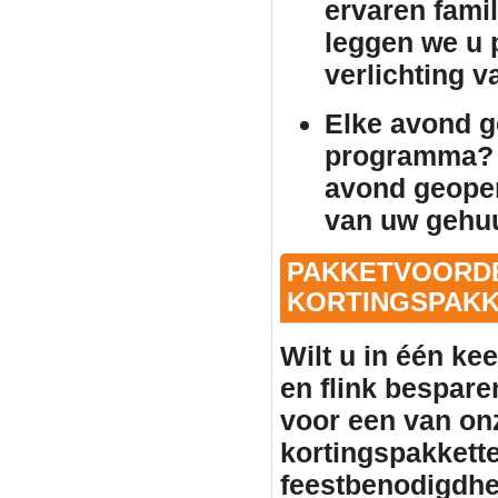
ervaren famil
leggen we u p
verlichting 
Elke avond 
programma? 
avond geopen
van uw gehu
PAKKETVOORDE
KORTINGSPAKKE
Wilt u in één ke
en flink bespare
voor een van on
kortingspakkette
feestbenodigdhe