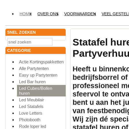
HOME
OVER ONS
VOORWAARDEN
VEEL GESTE
SNEL ZOEKEN
Statafel hu
Partyverhuu
CATEGORIE
Actie Kortingspakketten
Heeft u binnenko
Alle Partytenten
Easy up Partytenten
bedrijfsborrel o
Led Bar huren
professioneel
me
Led Cubes/Bollen
sfeervol te ontv
huren
Led Meubilair
bent u aan het 
Led Statafels
van feestbenodi
Love Letters
Wij zijn dé spec
Photobooth
statafel huren
of
Rode loper led