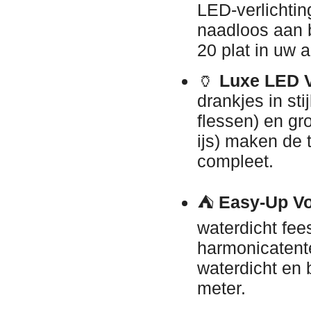
LED-verlichtin
naadloos aan b
20 plat in uw a
🏺
Luxe LED V
drankjes in st
flessen) en gr
ijs) maken de 
compleet.
⛺
Easy-Up Vo
waterdicht fee
harmonicatent
waterdicht en 
meter.