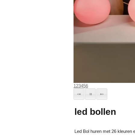
1
2
3
4
5
6
led bollen
Led Bol huren met 26 kleuren e