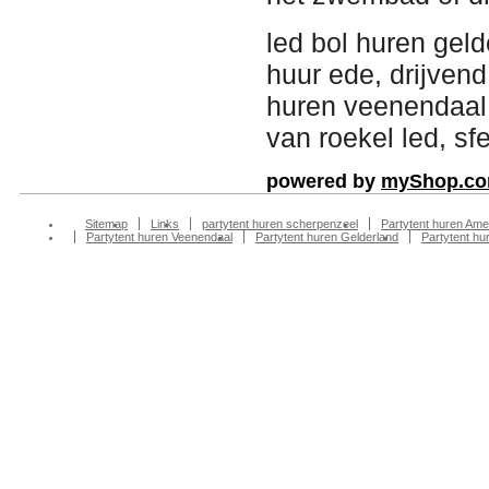
led bol huren gelde
huur ede, drijvend
huren veenendaal, 
van roekel led, sf
powered by
myShop.c
Sitemap
Links
partytent huren scherpenzeel
Partytent huren Ame
Partytent huren Veenendaal
Partytent huren Gelderland
Partytent h