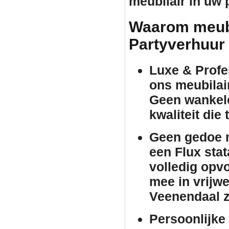
meubilair
in uw p
Waarom meubil
Partyverhuur
Luxe & Profes
ons
meubilai
Geen wankele
kwaliteit die
Geen gedoe m
een Flux
stat
volledig opv
mee in vrijwe
Veenendaal z
Persoonlijke 