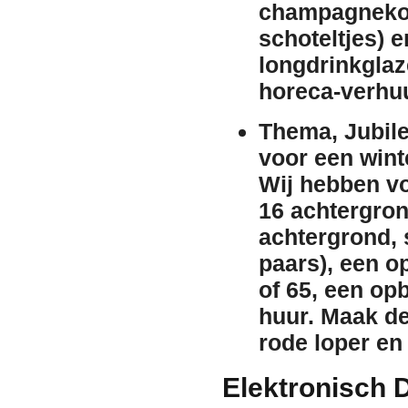
champagneko
schoteltjes) 
longdrinkglaz
horeca-
verhu
Thema, Jubile
voor een
wint
Wij hebben v
16 achtergro
achtergrond
,
paars), een
o
of 65
, een op
huur
. Maak de
rode loper
e
Elektronisch 