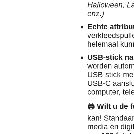
Halloween, La
enz.)
Echte attribu
verkleedspull
helemaal kun
USB-stick na
worden automa
USB-stick me
USB-C aanslui
computer, tele
🖨️
Wilt u de 
kan! Standaar
media en digi