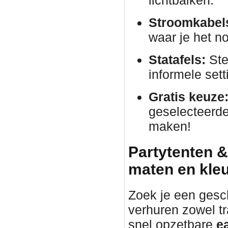
lichtbalken.
Stroomkabels
waar je het no
Statafels:
Ste
informele sett
Gratis keuze
geselecteerde
maken!
Partytenten &
maten en kle
Zoek je een gesc
verhuren zowel tr
snel opzetbare
e