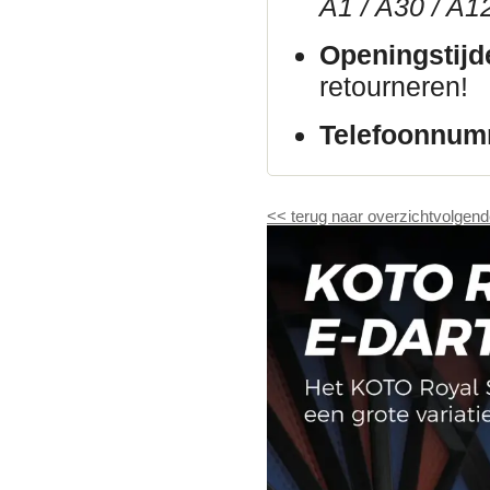
A1 / A30 / A1
Openingstijd
retourneren!
Telefoonnum
<<
terug naar overzicht
volgend