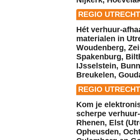
REGIO UTRECHT
Hét
verhuur
-afha
materialen in
Utr
Woudenberg
,
Zei
Spakenburg
,
Bil
IJsselstein
,
Bunn
Breukelen
,
Gouda
REGIO UTRECH
Kom je elektroni
scherpe
verhuur
Rhenen
,
Elst (Ut
Opheusden
,
Och