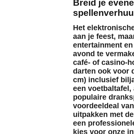
Breid je even
spellenverhuu
Het elektronisch
aan je feest, ma
entertainment en
avond te vermake
café- of casino-h
darten ook voor
cm)
inclusief bil
een
voetbaltafel
,
populaire dranks
voordeeldeal van 4
uitpakken met d
een professione
kies voor onze i