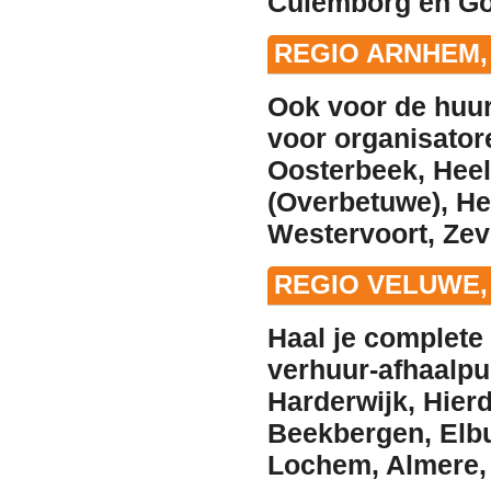
Culemborg
en
Go
REGIO ARNHEM,
Ook voor de
huu
voor organisator
Oosterbeek
,
Hee
(Overbetuwe)
,
He
Westervoort
,
Zev
REGIO VELUWE,
Haal je complete 
verhuur
-afhaalpu
Harderwijk
,
Hier
Beekbergen
,
Elb
Lochem
,
Almere