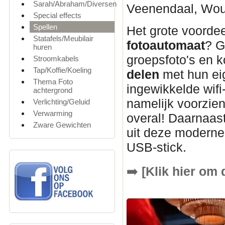
Sarah/Abraham/Diversen
Veenendaal, Woud
Special effects
Spellen
Het grote voordee
Statafels/Meubilair
fotoautomaat
? G
huren
groepsfoto's en k
Stroomkabels
Tap/Koffie/Koeling
delen
met hun ei
Thema Foto
ingewikkelde wifi
achtergrond
namelijk voorzie
Verlichting/Geluid
Verwarming
overal! Daarnaast
Zware Gewichten
uit deze modern
USB-stick.
➡️
[Klik hier om 