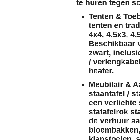
te huren tegen s
Tenten & Toeb
tenten
en trad
4x4, 4,5x3, 4,
Beschikbaar 
zwart
, inclus
/ verlengkabe
heater
.
Meubilair & A
staantafel / st
een
verlichte 
statafelrok
st
de
verhuur
aa
bloembakken
klapstoelen
,
s