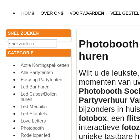
HOME
OVER ONS
VOORWAARDEN
VEEL GESTE
SNEL ZOEKEN
Photobooth 
huren
CATEGORIE
Actie Kortingspakketten
Wilt u de leukste
Alle Partytenten
Easy up Partytenten
momenten van uw
Led Bar huren
Photobooth Soci
Led Cubes/Bollen
Partyverhuur Va
huren
Led Meubilair
bijzonders in hui
Led Statafels
fotobox
, een
flit
Love Letters
interactieve
fotoz
Photobooth
unieke tastbare h
Rode loper led