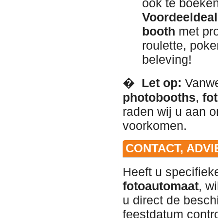
ook te boeken
Voordeeldeal 
booth
met pro
roulette, pok
beleving!
� ️
Let op:
Vanweg
photobooths
,
fo
raden wij u aan om
voorkomen.
CONTACT, ADVI
Heeft u specifie
fotoautomaat
, w
u direct de besc
feestdatum contr