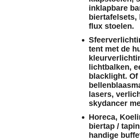
inklapbare b
biertafelsets
,
flux stoelen
.
Sfeerverlicht
tent met de
h
kleurverlichti
lichtbalken
, 
blacklight
. Of
bellenblaasm
lasers
,
verlic
skydancer me
Horeca, Koeli
biertap / tapin
handige
buffe