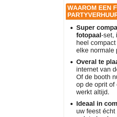
WAAROM EEN F
PARTYVERHUUR
Super compac
fotopaal
-set,
heel compact 
elke normale
Overal te pla
internet van 
Of de booth n
op de oprit of
werkt altijd.
Ideaal in co
uw feest éch