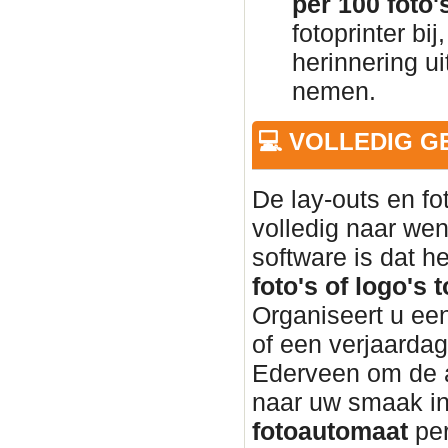
per 100 foto'
fotoprinter bi
herinnering u
nemen.
💻 VOLLEDIG 
De lay-outs en f
volledig naar wen
software is dat h
foto's of logo's 
Organiseert u een
of een verjaardag
Ederveen om de 
naar uw smaak in
fotoautomaat
per