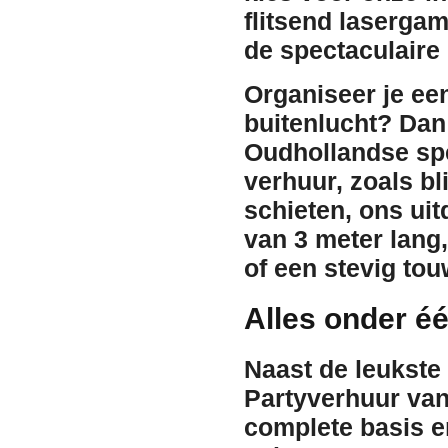
flitsend
laserga
de spectaculaire
Organiseer je ee
buitenlucht? Dan
Oudhollandse spel
verhuur
, zoals
bl
schieten
, ons ui
van 3 meter lang
of een stevig to
Alles onder é
Naast de leukste
Partyverhuur van
complete basis e