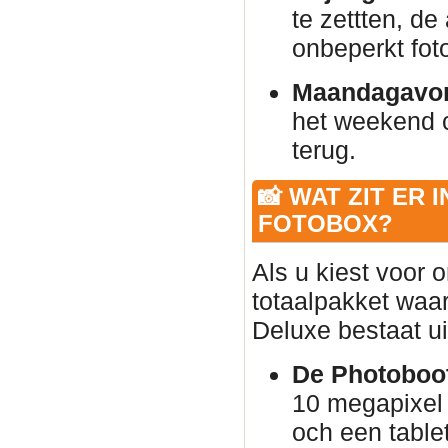
te zettten, de
onbeperkt foto
Maandagavo
het weekend 
terug.
📸 WAT ZIT ER 
FOTOBOX?
Als u kiest voor 
totaalpakket waar
Deluxe bestaat ui
De Photoboot
10 megapixel 
och een table