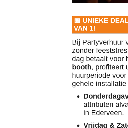
📅 UNIEKE DEA
VAN 1!
Bij Partyverhuur 
zonder feeststres
dag betaalt voor
booth
, profiteer
huurperiode voor 
gehele installati
Donderdagav
attributen alva
in Ederveen.
Vrijdag & Za