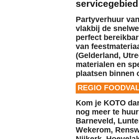
servicegebie
Partyverhuur van
vlakbij de snelw
perfect bereikba
van feestmateria
(Gelderland, Utre
materialen en sp
plaatsen binnen
REGIO FOODVAL
Kom je KOTO dart
nog meer
te huur
Barneveld
,
Lunte
Wekerom
,
Rens
Nijkerk
,
Hoevela