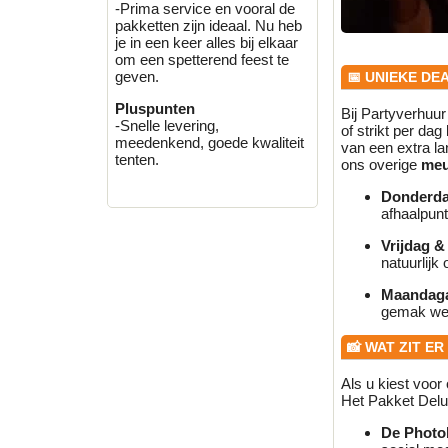
-Prima service en vooral de
pakketten zijn ideaal. Nu heb
je in een keer alles bij elkaar
om een spetterend feest te
geven.
📅 UNIEKE DE
Pluspunten
Bij Partyverhuur
-Snelle levering,
of strikt per da
meedenkend, goede kwaliteit
van een extra la
tenten.
ons overige
meu
Donderd
afhaalpunt
Vrijdag &
natuurlijk
Maandag
gemak wee
📸 WAT ZIT E
Als u kiest voo
Het Pakket Delux
De Photob