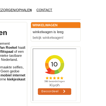
EZORGEN/OPHALEN
CONTACT
WINKELWAGEN
ren
winkelwagen is leeg
bekijk winkelwagen!
enement
Van Roekel
haalt
n
flitspaal
of een
nieke tastbare
n Nederland.
maakte selfies,
. Geen gedoe
 mobiel internet
derne
kiekjeskast