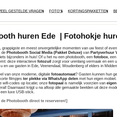
VEEL GESTELDE VRAGEN
FOTO'S
KORTINGSPAKKETTEN
B
ooth huren Ede | Fotohokje hu
te, grappigste en meest onvergetelijke momenten van uw feest of ev
t de
Photobooth Social Media (Pakket Deluxe)
van
Partyverhuur 
ets bijzonders in huis! Of u het nu een photobooth, een
fotobox
, ee
mt: deze interactieve
fotozuil
zorgt voor urenlang vermaak en een u
r u en uw gasten in Ede, Veenendaal, Woudenberg of elders in Midde
eel van onze moderne, digitale
fotoautomaat
? Gasten kunnen hun ge
korte filmpjes
ter plekke via WhatsApp delen
met hun eigen mobiel
 wifi-codes op locatie; onze
fotopaal
is namelijk voorzien van
eigen
ral! Daarnaast krijgt u na afloop álle gemaakte beelden uit deze mo
een luxe USB-stick.
m de Photobooth direct te reserveren!]