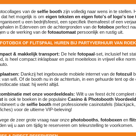
fotocollages van de
selfie booth
zijn volledig naar wens in te stellen.
 dat het mogelijk is om
eigen teksten en eigen foto's of logo's toe
rganiseert u een bedrijfsfeest, een specifiek themafeest of een verja
t ophalen in Ederveen om de achtergronden van de
fotobox
perfect na
ggen u de werking van de
fotoautomaat
persoonlijk en rustig uit.
FOTOBOX OF FLITSPAAL HUREN BIJ PARTYVERHUUR VAN ROE
pact & makkelijk transport:
De hele
fotopaal
-set, inclusief het sta
, is heel compact inklapbaar en past moeiteloos in vrijwel elke norm
uto.
 plaatsen:
Dankzij het ingebouwde mobiele internet van de
fotozuil
be
k van wifi. Of de booth nu in de achtertuin, in een gehuurde tent op de 
stlocatie staat: hij werkt altijd.
 combinatie met onze voordeeldeals:
Wilt u uw feest écht complee
st
is ook te boeken in de populaire
Casino & Photobooth Voordeelde
mbineert u de
selfie booth
met professionele casinotafels (blackjack, 
iches) voor de ultieme VIP-beleving!
ege de zeer grote vraag naar onze
photobooths
,
fotoboxen
en
fli
den wij u aan om tijdig te reserveren om teleurstelling te voorkomen.