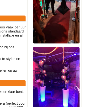
ders vaak per uur
bij ons standaard
stallatie én al
 op bij ons
 te stylen en
el en op uw
keer klaar bent.
ra (perfect voor