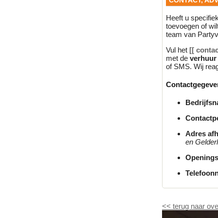
CONTACT, ADV
Heeft u specifi
toevoegen of wil
team van Partyv
Vul het
[[ c
ontac
met de
verhuur
of SMS. Wij reag
Contactgegeve
Bedrijfs
Contactp
Adres afh
en Gelderl
Openings
Telefoon
<<
terug naar ove