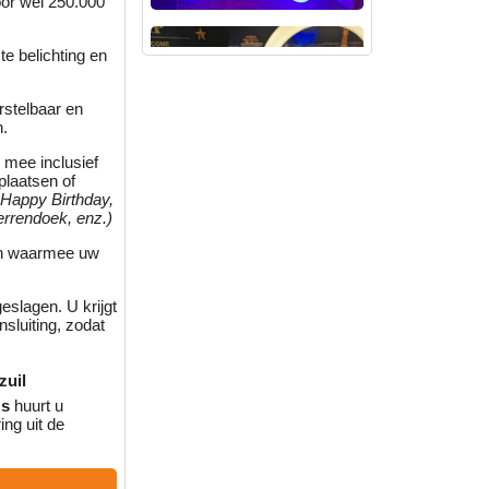
oor wel 250.000
te belichting en
rstelbaar en
n.
 mee inclusief
plaatsen of
: Happy Birthday,
errendoek, enz.)
en waarmee uw
eslagen. U krijgt
luiting, zodat
zuil
's
huurt u
ing uit de