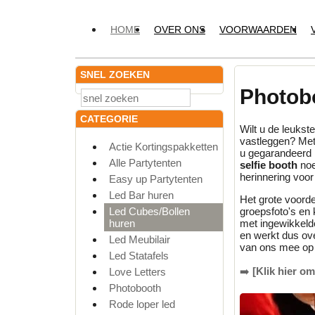
HOME
OVER ONS
VOORWAARDEN
SNEL ZOEKEN
Photob
CATEGORIE
Wilt u de leuks
vastleggen? Me
Actie Kortingspakketten
u gegarandeerd i
Alle Partytenten
selfie booth
noe
herinnering voo
Easy up Partytenten
Led Bar huren
Het grote voord
Led Cubes/Bollen
groepsfoto's en 
huren
met ingewikkelde
en werkt dus ove
Led Meubilair
van ons mee op 
Led Statafels
➡️
[Klik hier o
Love Letters
Photobooth
Rode loper led