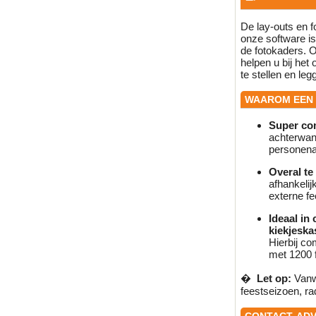
De lay-outs en 
onze software is
de fotokaders. O
helpen u bij he
te stellen en le
WAAROM EEN 
Super com
achterwand
personena
Overal te
afhankelij
externe fee
Ideaal in
kiekjeska
Hierbij co
met 1200 f
� ️
Let op:
Vanw
feestseizoen, ra