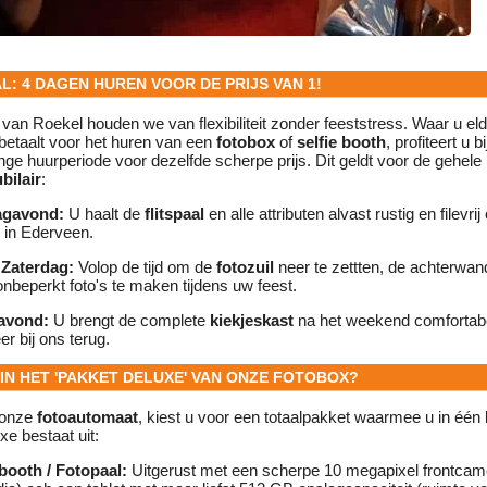
AL: 4 DAGEN HUREN VOOR DE PRIJS VAN 1!
 van Roekel houden we van flexibiliteit zonder feeststress. Waar u el
g betaalt voor het huren van een
fotobox
of
selfie booth
, profiteert u 
nge huurperiode voor dezelfde scherpe prijs. Dit geldt voor de gehele in
bilair
:
agavond:
U haalt de
flitspaal
en alle attributen alvast rustig en filevrij
 in Ederveen.
 Zaterdag:
Volop de tijd om de
fotozuil
neer te zettten, de achterwand
 onbeperkt foto's te maken tijdens uw feest.
avond:
U brengt de complete
kiekjeskast
na het weekend comfortab
r bij ons terug.
R IN HET 'PAKKET DELUXE' VAN ONZE FOTOBOX?
r onze
fotoautomaat
, kiest u voor een totaalpakket waarmee u in één 
e bestaat uit:
ooth / Fotopaal:
Uitgerust met een scherpe 10 megapixel frontcame