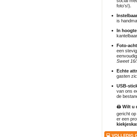
social med
foto's!).
Instelbaa
is handmat
In hoogte 
kantelbaar
Foto-acht
een stevig
eenvoudig
Sweet 16/1
Echte att
gasten zi
USB-stick
van ons e
de bestand
🖨️
Wilt u
gericht op
er een pro
kiekjeska
💻 VOLLEDIG