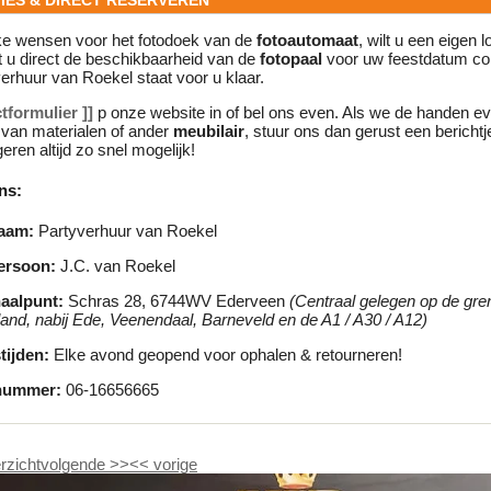
IES & DIRECT RESERVEREN
eke wensen voor het fotodoek van de
fotoautomaat
, wilt u een eigen l
t u direct de beschikbaarheid van de
fotopaal
voor uw feestdatum con
erhuur van Roekel staat voor u klaar.
tformulier ]]
p onze website in of bel ons even. Als we de handen e
van materialen of ander
meubilair
, stuur ons dan gerust een bericht
eren altijd zo snel mogelijk!
ns:
naam:
Partyverhuur van Roekel
ersoon:
J.C. van Roekel
aalpunt:
Schras 28, 6744WV Ederveen
(Centraal gelegen op de gre
and, nabij Ede, Veenendaal, Barneveld en de A1 / A30 / A12)
tijden:
Elke avond geopend voor ophalen & retourneren!
nummer:
06-16656665
rzicht
volgende
>>
<<
vorige