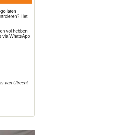
ogo laten
troleren? Het
ven vol hebben
je via WhatsApp
ns van Utrecht