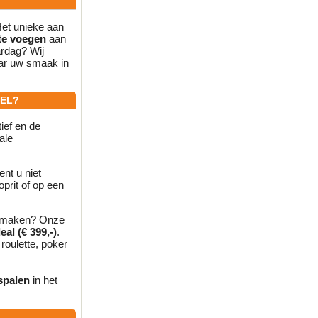
 Het unieke aan
 te voegen
aan
ardag? Wij
ar uw smaak in
KEL?
tief en de
ale
nt u niet
oprit of op een
t maken? Onze
al (€ 399,-)
.
roulette, poker
tspalen
in het