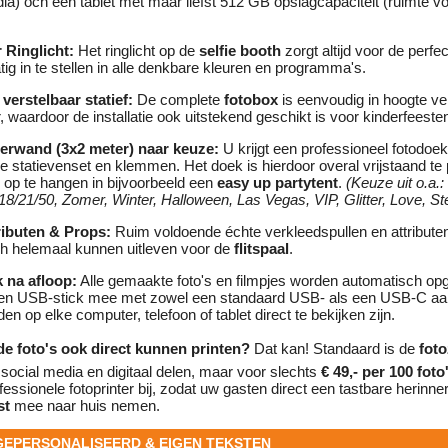
ia) och een tablet met maar liefst 512 GB opslagcapaciteit (ruimte v
r Ringlicht:
Het ringlicht op de
selfie booth
zorgt altijd voor de perfec
ig in te stellen in alle denkbare kleuren en programma's.
verstelbaar statief:
De complete
fotobox
is eenvoudig in hoogte ve
, waardoor de installatie ook uitstekend geschikt is voor kinderfeeste
erwand (3x2 meter) naar keuze:
U krijgt een professioneel fotodoek
e statievenset en klemmen. Het doek is hierdoor overal vrijstaand te 
 op te hangen in bijvoorbeeld een
easy up partytent
.
(Keuze uit o.a.
8/21/50, Zomer, Winter, Halloween, Las Vegas, VIP, Glitter, Love, St
ributen & Props:
Ruim voldoende échte verkleedspullen en attribut
ch helemaal kunnen uitleven voor de
flitspaal
.
 na afloop:
Alle gemaakte foto's en filmpjes worden automatisch opg
en USB-stick mee met zowel een standaard USB- als een USB-C aans
en op elke computer, telefoon of tablet direct te bekijken zijn.
 de foto's ook direct kunnen printen?
Dat kan! Standaard is de
foto
 social media en digitaal delen, maar voor slechts
€ 49,- per 100 foto
fessionele fotoprinter bij, zodat uw gasten direct een tastbare herinner
st
mee naar huis nemen.
 GEPERSONALISEERD & EIGEN TEKSTEN