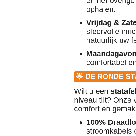
en het overig
ophalen.
Vrijdag & Zat
sfeervolle inri
natuurlijk uw f
Maandagavon
comfortabel en
🌟 DE RONDE S
Wilt u een
statafe
niveau tilt? Onze 
comfort en gemak
100% Draadlo
stroomkabels 