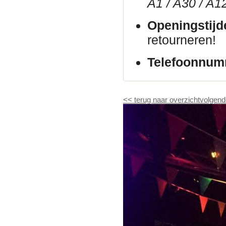
A1 / A30 / A1
Openingstijd
retourneren!
Telefoonnum
<<
terug naar overzicht
volgend