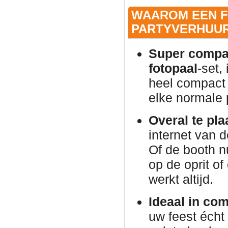
WAAROM EEN F
PARTYVERHUUR
Super compac
fotopaal
-set,
heel compact 
elke normale
Overal te pla
internet van 
Of de booth n
op de oprit of
werkt altijd.
Ideaal in co
uw feest éch