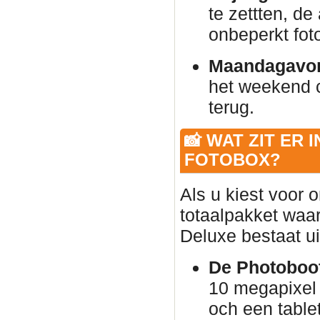
te zettten, de
onbeperkt foto
Maandagavo
het weekend 
terug.
📸 WAT ZIT ER 
FOTOBOX?
Als u kiest voor 
totaalpakket waar
Deluxe bestaat ui
De Photoboot
10 megapixel 
och een table