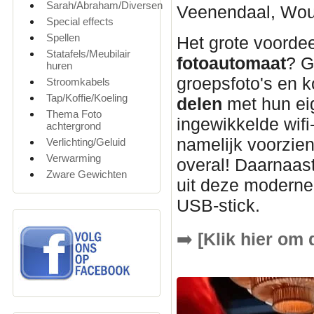
Sarah/Abraham/Diversen
Veenendaal, Woud
Special effects
Spellen
Het grote voordee
Statafels/Meubilair
fotoautomaat
? G
huren
groepsfoto's en k
Stroomkabels
Tap/Koffie/Koeling
delen
met hun ei
Thema Foto
ingewikkelde wifi
achtergrond
namelijk voorzie
Verlichting/Geluid
Verwarming
overal! Daarnaast
Zware Gewichten
uit deze modern
USB-stick.
➡️
[Klik hier om 