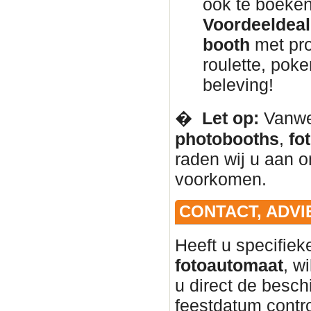
ook te boeken
Voordeeldeal 
booth
met pro
roulette, pok
beleving!
� ️
Let op:
Vanweg
photobooths
,
fo
raden wij u aan om
voorkomen.
CONTACT, ADVI
Heeft u specifie
fotoautomaat
, w
u direct de besc
feestdatum contr