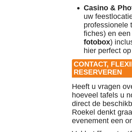
Casino & Phot
uw feestlocati
professionele 
fiches) en een
fotobox
) incl
hier perfect o
CONTACT, FLEX
RESERVEREN
Heeft u vragen ov
hoeveel tafels u n
direct de beschik
Roekel denkt graa
evenement een onv