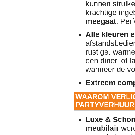
kunnen struikel
krachtige ing
meegaat
. Perf
Alle kleuren 
afstandsbedien
rustige, warme 
een diner, of l
wanneer de vo
Extreem comp
WAAROM VERLIC
PARTYVERHUUR
Luxe & Schone
meubilair
word