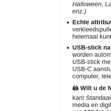
Halloween, La
enz.)
Echte attribu
verkleedspull
helemaal kun
USB-stick na
worden automa
USB-stick me
USB-C aanslui
computer, tele
🖨️
Wilt u de 
kan! Standaar
media en digi