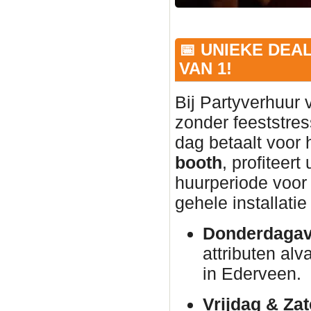
📅 UNIEKE DEA
VAN 1!
Bij Partyverhuur 
zonder feeststres
dag betaalt voor
booth
, profiteer
huurperiode voor 
gehele installati
Donderdagav
attributen alva
in Ederveen.
Vrijdag & Za