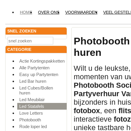
HOME
OVER ONS
VOORWAARDEN
VEEL GESTE
SNEL ZOEKEN
Photobooth 
huren
CATEGORIE
Actie Kortingspakketten
Wilt u de leukste
Alle Partytenten
Easy up Partytenten
momenten van uw
Led Bar huren
Photobooth Soci
Led Cubes/Bollen
Partyverhuur Va
huren
Led Meubilair
bijzonders in hui
Led Statafels
fotobox
, een
flit
Love Letters
interactieve
fotoz
Photobooth
unieke tastbare h
Rode loper led