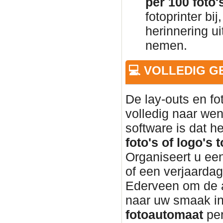
per 100 foto'
fotoprinter bi
herinnering u
nemen.
💻 VOLLEDIG 
De lay-outs en f
volledig naar wen
software is dat h
foto's of logo's 
Organiseert u een
of een verjaardag
Ederveen om de 
naar uw smaak in
fotoautomaat
per