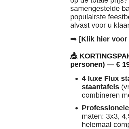
op de totale prijs
samengestelde bas
populairste feest
alvast voor u klaa
➡️
[Klik hier voo
🎪 KORTINGSPAKK
personen) — € 19
4 luxe Flux st
staantafels
(vr
combineren met
Professionele
maten: 3x3, 4,
helemaal compl