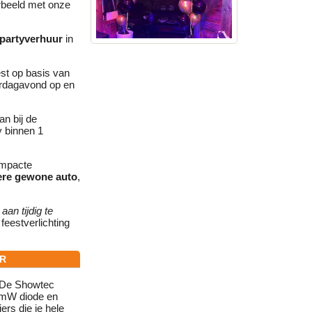
rbeeld met onze
partyverhuur
in
est op basis van
erdagavond op en
n bij de
y binnen 1
ompacte
dere gewone auto
,
an tijdig te
feestverlichting
ER
De Showtec
40mW diode en
ers die je hele