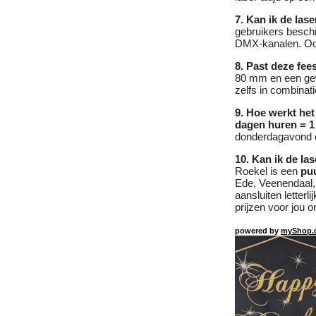
7. Kan ik de las
gebruikers beschi
DMX-kanalen. Ook
8. Past deze fee
80 mm en een gew
zelfs in combina
9. Hoe werkt het
dagen huren = 1
donderdagavond en
10. Kan ik de las
Roekel is een
pu
Ede, Veenendaal,
aansluiten letter
prijzen voor jou 
powered by
myShop.