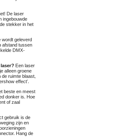
iet! De laser
een ingebouwde
de stekker in het
 wordt geleverd
p afstand tussen
ikkelde DMX-
 laser?
Een laser
je alleen groene
n de ruimte blaast,
ershow effect'.
et beste en meest
oed donker is. Hoe
nt of zaal
ct gebruik is de
eweging zijn en
oorzieningen
onnector. Hang de