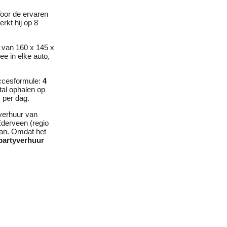
oor de ervaren
rkt hij op 8
n van 160 x 145 x
e in elke auto,
ccesformule:
4
tal ophalen op
 per dag.
verhuur van
derveen (regio
aan. Omdat het
partyverhuur