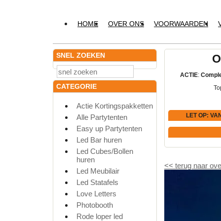
HOME
OVER ONS
VOORWAARDEN
SNEL ZOEKEN
O
ACTIE
:
Comple
CATEGORIE
To
Actie Kortingspakketten
LET OP
: VA
Alle Partytenten
Easy up Partytenten
Led Bar huren
Led Cubes/Bollen
huren
<<
terug naar ove
Led Meubilair
Led Statafels
Love Letters
Photobooth
Rode loper led