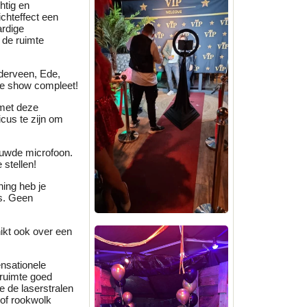
htig en
ichteffect een
ardige
 de ruimte
Ederveen, Ede,
de show compleet!
 met deze
cus te zijn om
ouwde microfoon.
 stellen!
ing heb je
es. Geen
hikt ook over een
sationele
truimte goed
je de laserstralen
 of rookwolk