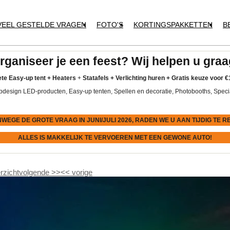
VEEL GESTELDE VRAGEN
FOTO'S
KORTINGSPAKKETTEN
B
rganiseer je een feest? Wij helpen u graa
te Easy-up tent
+
Heaters
+
Statafels +
Verlichting huren +
Gratis keuze voor
€
pdesign LED-producten, Easy-up tenten, Spellen en decoratie, Photobooths, Speci
NWEGE DE GROTE VRAAG IN JUNI/JULI 2026, RADEN WE U AAN
TIJDIG
TE R
ALLES IS MAKKELIJK TE VERVOEREN MET EEN GEWONE AUTO!
rzicht
volgende
>>
<<
vorige