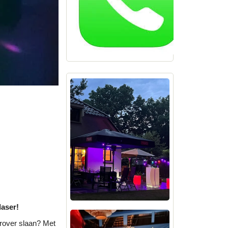
laser!
erover slaan? Met