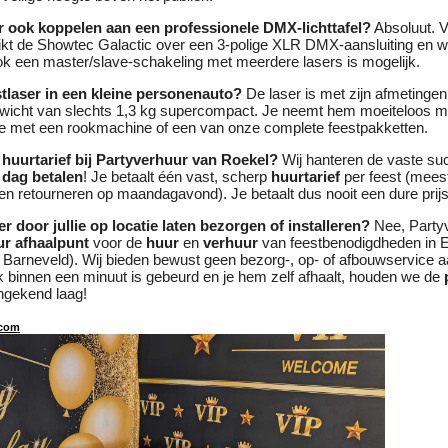
er ook koppelen aan een professionele DMX-lichttafel?
Absoluut. V
kt de Showtec Galactic over een 3-polige XLR DMX-aansluiting en we
 een master/slave-schakeling met meerdere lasers is mogelijk.
stlaser in een kleine personenauto?
De laser is met zijn afmetinge
icht van slechts 1,3 kg supercompact. Je neemt hem moeiteloos me
tie met een rookmachine of een van onze complete feestpakketten.
 huurtarief bij Partyverhuur van Roekel?
Wij hanteren de vaste su
 dag betalen
! Je betaalt één vast, scherp
huurtarief
per feest (mees
 retourneren op maandagavond). Je betaalt dus nooit een dure prijs
er door jullie op locatie laten bezorgen of installeren?
Nee, Party
ur afhaalpunt
voor de
huur
en
verhuur
van feestbenodigdheden in E
 Barneveld). Wij bieden bewust geen bezorg-, op- of afbouwservice 
lijk binnen een minuut is gebeurd en je hem zelf afhaalt, houden we de
ongekend laag!
com