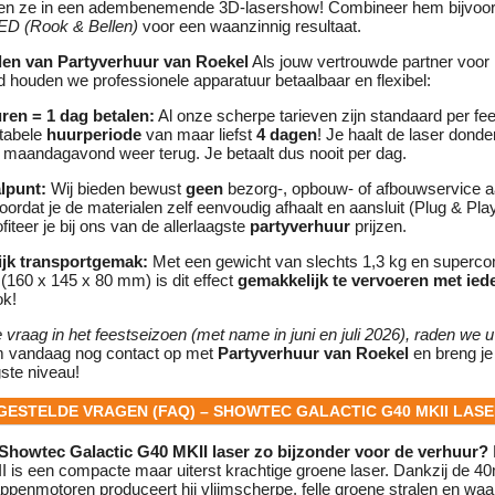
ren ze in een adembenemende 3D-lasershow! Combineer hem bijvoo
D (Rook & Bellen)
voor een waanzinnig resultaat.
len van Partyverhuur van Roekel
Als jouw vertrouwde partner voor
houden we professionele apparatuur betaalbaar en flexibel:
ren = 1 dag betalen:
Al onze scherpe tarieven zijn standaard per fe
tabele
huurperiode
van maar liefst
4 dagen
! Je haalt de laser dond
maandagavond weer terug. Je betaalt dus nooit per dag.
lpunt:
Wij bieden bewust
geen
bezorg-, opbouw- of afbouwservice aa
oordat je de materialen zelf eenvoudig afhaalt en aansluit (Plug & Pla
fiteer je bij ons van de allerlaagste
partyverhuur
prijzen.
ijk transportgemak:
Met een gewicht van slechts 1,3 kg en superc
(160 x 145 x 80 mm) is dit effect
gemakkelijk te vervoeren met ie
ok!
vraag in het feestseizoen (met name in juni en juli 2026), raden we u a
vandaag nog contact op met
Partyverhuur van Roekel
en breng je 
gste niveau!
LGESTELDE VRAGEN (FAQ) – SHOWTEC GALACTIC G40 MKII LAS
 Showtec Galactic G40 MKII laser zo bijzonder voor de verhuur?
I is een compacte maar uiterst krachtige groene laser. Dankzij de 
penmotoren produceert hij vlijmscherpe, felle groene stralen en waai