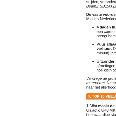
snijden, verande
BeamZ SB1500LE
De vaste voorde
Midden-Nederland 
4 dagen hu
een comfor
brengt hem 
Puur afhaa
verhuur
. D
minuut), pro
Uitzonderl
afmetingen 
hoe klein o
Vanwege de grote 
reserveren.
Neem 
naar het allerhoo
4. TOP 10 VEE
1. Wat maakt de
Galactic G40 MKI
hoogwaardige stap