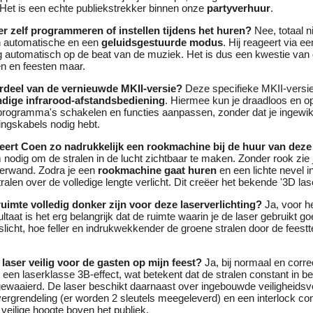
 Het is een echte publiekstrekker binnen onze
partyverhuur
.
ser zelf programmeren of instellen tijdens het huren?
Nee, totaal n
n automatische en een
geluidsgestuurde modus
. Hij reageert via 
g automatisch op de beat van de muziek. Het is dus een kwestie van 
en en feesten maar.
ordeel van de vernieuwde MKII-versie?
Deze specifieke MKII-versie
ndige infrarood-afstandsbediening
. Hiermee kun je draadloos en o
 programma's schakelen en functies aanpassen, zonder dat je ingew
ringskabels nodig hebt.
eert Coen zo nadrukkelijk een rookmachine bij de huur van deze
nodig om de stralen in de lucht zichtbaar te maken. Zonder rook zie 
terwand. Zodra je een
rookmachine gaat huren
en een lichte nevel i
alen over de volledige lengte verlicht. Dit creëer het bekende '3D las
ruimte volledig donker zijn voor deze laserverlichting?
Ja, voor h
ltaat is het erg belangrijk dat de ruimte waarin je de laser gebruikt g
icht, hoe feller en indrukwekkender de groene stralen door de feestte
 laser veilig voor de gasten op mijn feest?
Ja, bij normaal en corre
is een laserklasse 3B-effect, wat betekent dat de stralen constant in b
gewaaierd. De laser beschikt daarnaast over ingebouwde veiligheidsv
vergrendeling (er worden 2 sleutels meegeleverd) en een interlock c
n veilige hoogte boven het publiek.