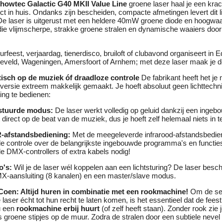
howtec Galactic G40 MKII Value Line
groene laser haal je een krac
ect in huis. Ondanks zijn bescheiden, compacte afmetingen levert dit l
 De laser is uitgerust met een heldere 40mW groene diode en hoogwa
ie vlijmscherpe, strakke groene stralen en dynamische waaiers door
rfeest, verjaardag, tienerdisco, bruiloft of clubavond organiseert in 
eveld, Wageningen, Amersfoort of Arnhem; met deze laser maak je 
tisch op de muziek óf draadloze controle
De fabrikant heeft het je
ersie extreem makkelijk gemaakt. Je hoeft absoluut geen lichttechni
ing te bedienen:
stuurde modus:
De laser werkt volledig op geluid dankzij een ingeb
 direct op de beat van de muziek, dus je hoeft zelf helemaal niets in te
IR-afstandsbediening:
Met de meegeleverde infrarood-afstandsbedien
e controle over de belangrijkste ingebouwde programma's en functi
e DMX-controllers of extra kabels nodig!
o's:
Wil je de laser wél koppelen aan een lichtsturing? De laser besc
MX-aansluiting (8 kanalen) en een master/slave modus.
Coen: Altijd huren in combinatie met een rookmachine!
Om de sen
 laser écht tot hun recht te laten komen, is het essentieel dat de fees
u een
rookmachine erbij huurt
(of zelf heeft staan). Zonder rook zie 
ls groene stipjes op de muur. Zodra de stralen door een subtiele nevel