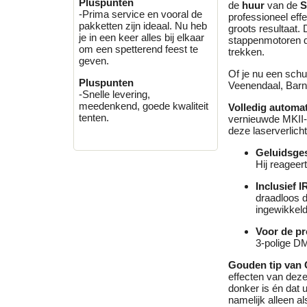
Pluspunten
de
huur
van de
S
-Prima service en vooral de
professioneel eff
pakketten zijn ideaal. Nu heb
groots resultaat.
je in een keer alles bij elkaar
stappenmotoren d
om een spetterend feest te
trekken.
geven.
Of je nu een schuu
Pluspunten
Veenendaal, Barn
-Snelle levering,
meedenkend, goede kwaliteit
Volledig automa
tenten.
vernieuwde MKII-v
deze laserverlicht
Geluidsge
Hij reageert
Inclusief 
draadloos d
ingewikkeld
Voor de pr
3-polige D
Gouden tip van 
effecten van deze
donker is én dat 
namelijk alleen a