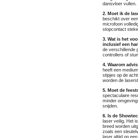
dansvloer vullen.
2. Moet ik de la
beschikt over ee
microfoon volledi
stopcontact stek
3. Wat is het vo
inclusief een ha
de verschillende
controllers of stu
4. Waarom advis
heeft een medium 
stipjes op de ach
worden de laserstr
5. Moet de feest
spectaculaire resu
minder omgevingsl
snijden.
6. Is de Showtec
laser veilig. Het 
breed worden uit
zoals een sleutel
laser altijd op ee