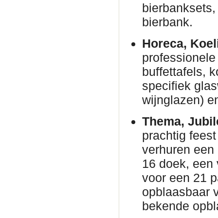
bierbanksets, 
bierbank.
Horeca, Koel
professionele 
buffettafels,
specifiek gla
wijnglazen) en
Thema, Jubil
prachtig fees
verhuren een
16 doek, een 
voor een 21 p
opblaasbaar v
bekende opbl