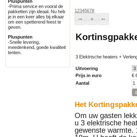
Pluspunten
-Prima service en vooral de
1
2
3
4
5
6
7
8
pakketten zijn ideaal. Nu heb
je in een keer alles bij elkaar
om een spetterend feest te
geven.
Kortinsgpakk
Pluspunten
-Snelle levering,
meedenkend, goede kwaliteit
tenten.
3 Elektrische heaters + Verlen
Uitvoering
Prijs in euro
€
Aantal
Het
Kortingspakk
Om uw gasten lekk
u 3 elektrische heat
gewenste warmte. 