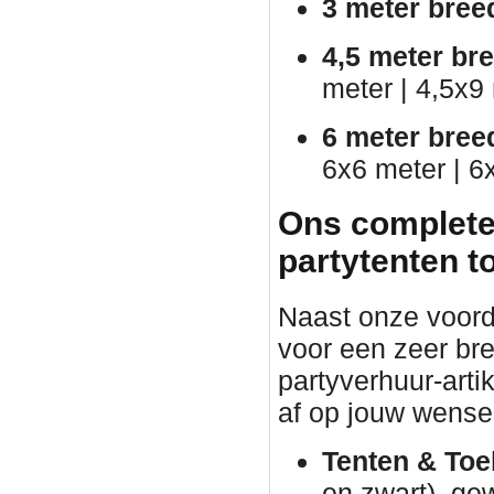
3 meter bree
4,5 meter br
meter | 4,5x9
6 meter bree
6x6 meter | 6
Ons complete
partytenten t
Naast onze voorde
voor een zeer br
partyverhuur-arti
af op jouw wense
Tenten & Toe
en zwart), ge