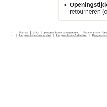
Openingstijd
retourneren (
Sitemap
Links
partytent huren scherpenzeel
Partytent huren Ame
Partytent huren Veenendaal
Partytent huren Gelderland
Partytent h