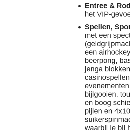
Entree & Rod
het VIP-gevoe
Spellen, Spo
met een spec
(geldgrijpmac
een airhockeyt
beerpong, bas
jenga blokke
casinospellen 
evenementen 
bijlgooien, to
en boog schie
pijlen en 4x1
suikerspinmac
waarbij je bij