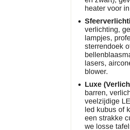
heater voor in
Sfeerverlicht
verlichting, g
lampjes, prof
sterrendoek o
bellenblaasm
lasers, airco
blower.
Luxe (Verlich
barren, verli
veelzijdige L
led kubus of 
een strakke c
we losse tafe