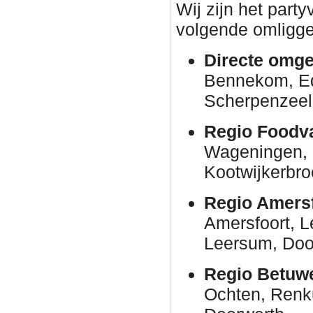
Wij zijn het part
volgende omligge
Directe omge
Bennekom, E
Scherpenzeel
Regio Foodva
Wageningen, 
Kootwijkerbro
Regio Amersf
Amersfoort, 
Leersum, Door
Regio Betuw
Ochten, Renk