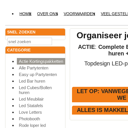
HOME
OVER ONS
VOORWAARDEN
VEEL GESTE
SNEL ZOEKEN
Organiseer j
ACTIE
:
Complete E
CATEGORIE
huren 
Actie Kortingspakketten
Topdesign LED-pr
Alle Partytenten
Easy up Partytenten
Led Bar huren
Led Cubes/Bollen
LET OP
: VANWEGE
huren
WE
Led Meubilair
Led Statafels
ALLES IS MAKKE
Love Letters
Photobooth
Rode loper led