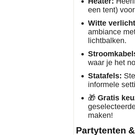
Heater:
Heerli
een tent) voor
Witte verlich
ambiance met 
lichtbalken.
Stroomkabels
waar je het no
Statafels:
Ste
informele sett
🎁
Gratis keu
geselecteerde
maken!
Partytenten &