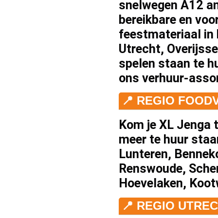
snelwegen A12 an
bereikbare en voo
feestmateriaal in
Utrecht, Overijsse
spelen staan
te h
ons
verhuur
-asso
📍 REGIO FOOD
Kom je XL Jenga t
meer
te huur
staa
Lunteren
,
Bennek
Renswoude
,
Sche
Hoevelaken
,
Koot
📍 REGIO UTRE