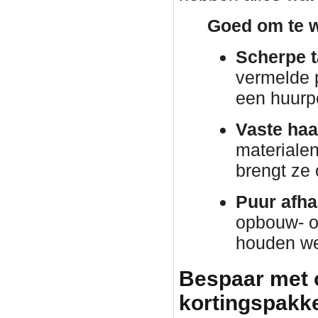
Goed om te w
Scherpe t
vermelde p
een huurp
Vaste haa
materiale
brengt ze
Puur afha
opbouw- o
houden we 
Bespaar met 
kortingspakket