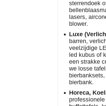
sterrendoek o
bellenblaasm
lasers, airco
blower.
Luxe (Verlich
barren, verli
veelzijdige L
led kubus of 
een strakke c
we losse tafe
bierbanksets, 
bierbank.
Horeca, Koel
professionele 