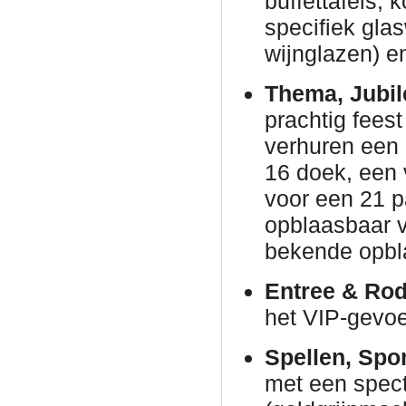
buffettafels,
specifiek gla
wijnglazen) en
Thema, Jubil
prachtig fees
verhuren een
16 doek, een 
voor een 21 p
opblaasbaar v
bekende opbl
Entree & Rod
het VIP-gevoe
Spellen, Spo
met een spec