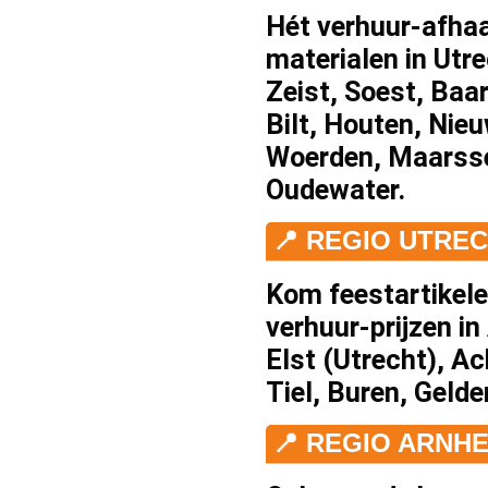
Hét
verhuur
-afha
materialen in
Utre
Zeist
,
Soest
,
Baa
Bilt
,
Houten
,
Nieu
Woerden
,
Maarss
Oudewater
.
📍 REGIO UTRE
Kom feestartikele
verhuur
-prijzen in
Elst (Utrecht)
,
Ac
Tiel
,
Buren
,
Gelde
📍 REGIO ARNH