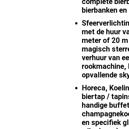
complete
bier
bierbanken
en 
Sfeerverlichti
met de
huur
v
meter of 20 m
magisch
ster
verhuur
van e
rookmachine
,
opvallende
sk
Horeca, Koelin
biertap / tapin
handige
buffe
champagnekoe
en specifiek
g