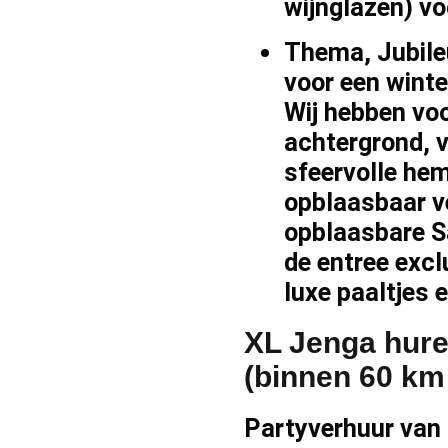
wijnglazen) v
Thema, Jubile
voor een
wint
Wij hebben vo
achtergrond
,
v
sfeervolle
hem
opblaasbaar v
opblaasbare
S
de entree exc
luxe paaltjes 
XL Jenga hure
(binnen 60 k
Partyverhuur van 