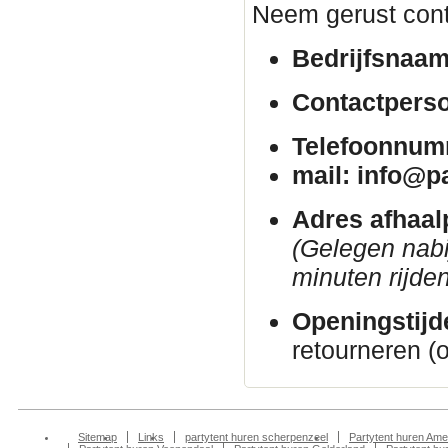
Neem gerust cont
Bedrijfsnaam
Contactpers
Telefoonnum
mail: info@p
Adres afhaal
(Gelegen nab
minuten rijden
Openingstijd
retourneren (
Sitemap
Links
partytent huren scherpenzeel
Partytent huren Ame