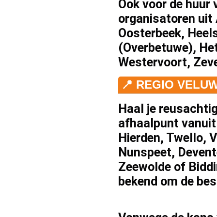
Ook voor de
huur
v
organisatoren uit
Oosterbeek
,
Heel
(Overbetuwe)
,
He
Westervoort
,
Zev
📍 REGIO VELU
Haal je reusachti
afhaalpunt vanui
Hierden
,
Twello
,
V
Nunspeet
,
Devent
Zeewolde
of
Bidd
bekend om de bes