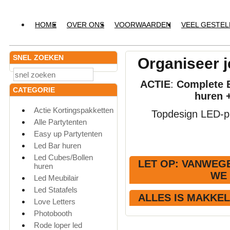
HOME
OVER ONS
VOORWAARDEN
VEEL GESTE
SNEL ZOEKEN
Organiseer j
ACTIE
:
Complete E
CATEGORIE
huren 
Actie Kortingspakketten
Topdesign LED-pr
Alle Partytenten
Easy up Partytenten
Led Bar huren
Led Cubes/Bollen
LET OP
: VANWEGE
huren
WE
Led Meubilair
Led Statafels
ALLES IS MAKKE
Love Letters
Photobooth
Rode loper led