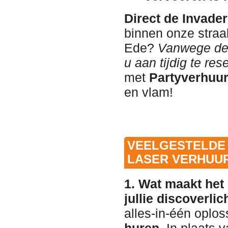
Direct de Invade
binnen onze straa
Ede?
Vanwege de 
u aan tijdig te res
met
Partyverhuur
en vlam!
VEELGESTELDE 
LASER VERHUU
1. Wat maakt het 
jullie discoverli
alles-in-één oploss
huren
. In plaats