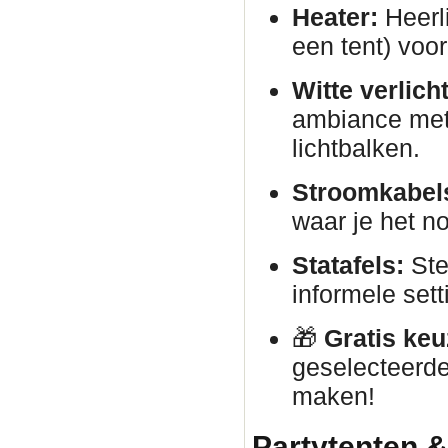
Heater:
Heerli
een tent) voor
Witte verlich
ambiance met 
lichtbalken.
Stroomkabels
waar je het no
Statafels:
Ste
informele sett
🎁
Gratis keu
geselecteerde
maken!
Partytenten &