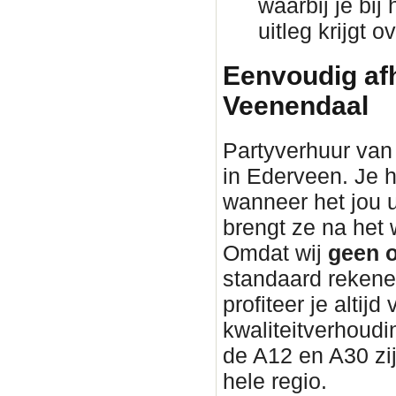
waarbij je bij
uitleg krijgt 
Eenvoudig afh
Veenendaal
Partyverhuur van 
in Ederveen. Je h
wanneer het jou 
brengt ze na he
Omdat wij
geen o
standaard rekene
profiteer je altijd
kwaliteitverhoudin
de A12 en A30 zi
hele regio.