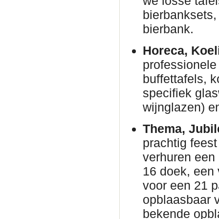
we losse tafe
bierbanksets, 
bierbank.
Horeca, Koel
professionele 
buffettafels,
specifiek gla
wijnglazen) en
Thema, Jubil
prachtig fees
verhuren een
16 doek, een 
voor een 21 p
opblaasbaar v
bekende opbl