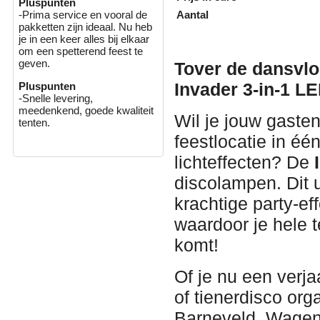
Pluspunten
Aantal
-Prima service en vooral de
pakketten zijn ideaal. Nu heb
je in een keer alles bij elkaar
om een spetterend feest te
geven.
Tover de dansvlo
Invader 3-in-1 LE
Pluspunten
-Snelle levering,
meedenkend, goede kwaliteit
Wil je jouw gaste
tenten.
feestlocatie in éé
lichteffecten? De
discolampen. Dit u
krachtige party-e
waardoor je hele t
komt!
Of je nu een verja
of tienerdisco or
Barneveld, Wageni