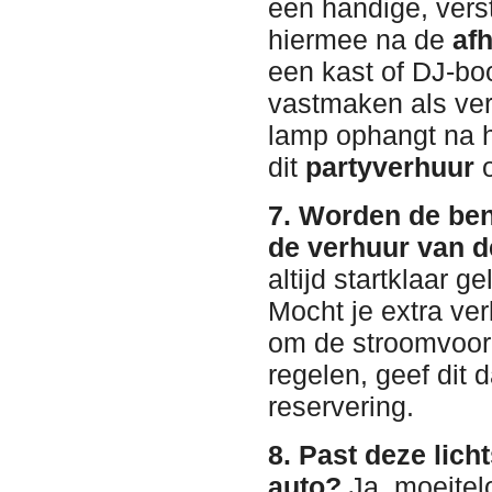
een handige, vers
hiermee na de
af
een kast of DJ-boo
vastmaken als verl
lamp ophangt na 
dit
partyverhuur
o
7. Worden de be
de verhuur van 
altijd startklaar 
Mocht je extra ve
om de stroomvoor
regelen, geef dit 
reservering.
8. Past deze lich
auto?
Ja, moeitelo