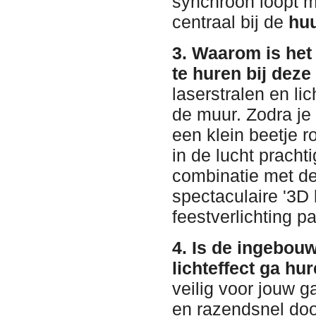
synchroon loopt m
centraal bij de
hu
3. Waarom is he
te huren bij deze
laserstralen en li
de muur. Zodra je
een klein beetje r
in de lucht prach
combinatie met dez
spectaculaire '3D
feestverlichting 
4. Is de ingebouw
lichteffect ga hu
veilig voor jouw 
en razendsnel doo