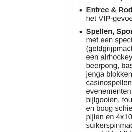
Entree & Rod
het VIP-gevoe
Spellen, Spo
met een spec
(geldgrijpmac
een airhockeyt
beerpong, bas
jenga blokke
casinospellen 
evenementen 
bijlgooien, to
en boog schie
pijlen en 4x1
suikerspinmac