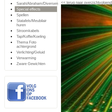
<<
terug naar overzicht
volgend
Sarah/Abraham/Diversen
Special effects
Spellen
Statafels/Meubilair
huren
Stroomkabels
Tap/Koffie/Koeling
Thema Foto
achtergrond
Verlichting/Geluid
Verwarming
Zware Gewichten