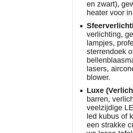
en zwart), ge
heater voor in
Sfeerverlicht
verlichting, g
lampjes, prof
sterrendoek o
bellenblaasm
lasers, airco
blower.
Luxe (Verlich
barren, verli
veelzijdige L
led kubus of 
een strakke c