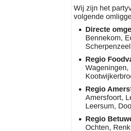
Wij zijn het part
volgende omligge
Directe omge
Bennekom, E
Scherpenzeel
Regio Foodva
Wageningen, 
Kootwijkerbro
Regio Amersf
Amersfoort, 
Leersum, Door
Regio Betuw
Ochten, Renk