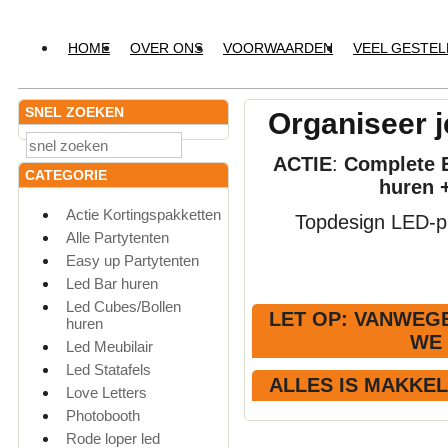
HOME
OVER ONS
VOORWAARDEN
VEEL GESTE
SNEL ZOEKEN
Organiseer j
ACTIE
:
Complete E
CATEGORIE
huren 
Actie Kortingspakketten
Topdesign LED-pr
Alle Partytenten
Easy up Partytenten
Led Bar huren
Led Cubes/Bollen
LET OP
: VANWEGE
huren
WE
Led Meubilair
Led Statafels
ALLES IS MAKKE
Love Letters
Photobooth
Rode loper led