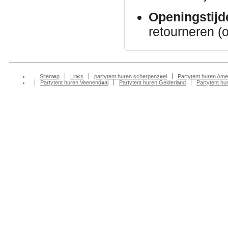
Openingstijd
retourneren (
Sitemap
Links
partytent huren scherpenzeel
Partytent huren Ame
Partytent huren Veenendaal
Partytent huren Gelderland
Partytent h