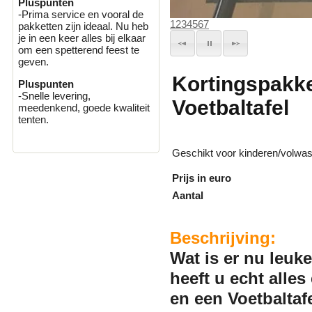
Pluspunten
-Prima service en vooral de
1
2
3
4
5
6
7
pakketten zijn ideaal. Nu heb
je in een keer alles bij elkaar
om een spetterend feest te
geven.
Kortingspakke
Pluspunten
-Snelle levering,
Voetbaltafel
meedenkend, goede kwaliteit
tenten.
Geschikt voor kinderen/volwa
Prijs in euro
Aantal
Beschrijving:
Wat is er nu leuk
heeft u echt alles
en een Voetbaltaf