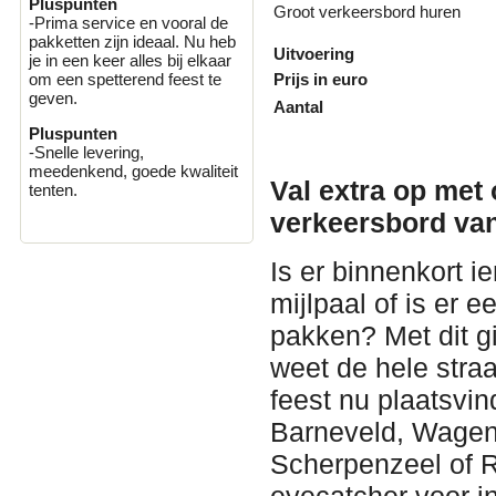
Pluspunten
Groot verkeersbord huren
-Prima service en vooral de
pakketten zijn ideaal. Nu heb
Uitvoering
je in een keer alles bij elkaar
Prijs in euro
om een spetterend feest te
geven.
Aantal
Pluspunten
-Snelle levering,
meedenkend, goede kwaliteit
Val extra op met
tenten.
verkeersbord van
Is er binnenkort i
mijlpaal of is er 
pakken? Met dit g
weet de hele straat
feest nu plaatsvi
Barneveld, Wagen
Scherpenzeel of R
eyecatcher voor in