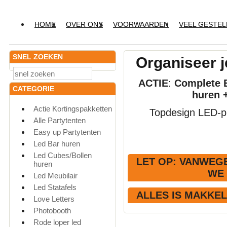
HOME
OVER ONS
VOORWAARDEN
VEEL GESTE
SNEL ZOEKEN
Organiseer j
ACTIE
:
Complete E
CATEGORIE
huren 
Actie Kortingspakketten
Topdesign LED-pr
Alle Partytenten
Easy up Partytenten
Led Bar huren
Led Cubes/Bollen
LET OP
: VANWEGE
huren
WE
Led Meubilair
Led Statafels
ALLES IS MAKKE
Love Letters
Photobooth
Rode loper led