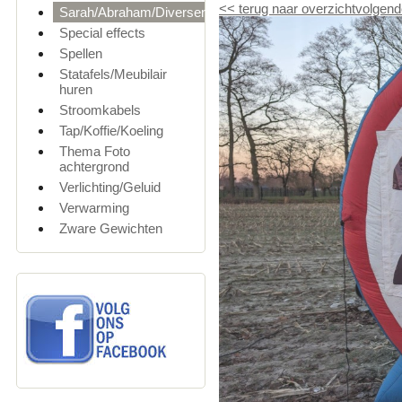
<<
terug naar overzicht
volgend
Sarah/Abraham/Diversen
Special effects
Spellen
Statafels/Meubilair
huren
Stroomkabels
Tap/Koffie/Koeling
Thema Foto
achtergrond
Verlichting/Geluid
Verwarming
Zware Gewichten