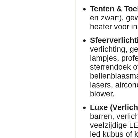
Tenten & Toe
en zwart), ge
heater voor in
Sfeerverlicht
verlichting, g
lampjes, prof
sterrendoek o
bellenblaasm
lasers, airco
blower.
Luxe (Verlich
barren, verli
veelzijdige L
led kubus of 