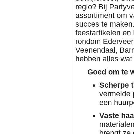
regio? Bij Partyv
assortiment om v
succes te maken. 
feestartikelen en
rondom Ederveen. 
Veenendaal, Barn
hebben alles wat 
Goed om te w
Scherpe t
vermelde p
een huurp
Vaste haa
materiale
brengt ze