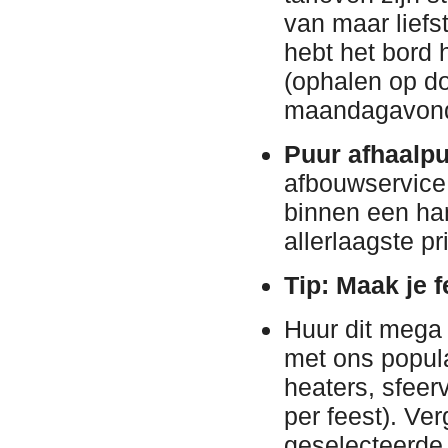
van maar liefs
hebt het bord 
(ophalen op d
maandagavon
Puur afhaalpu
afbouwservice
binnen een han
allerlaagste pri
Tip: Maak je 
Huur dit mega 
met ons popula
heaters, sfeerv
per feest)
. Ver
geselecteerde 