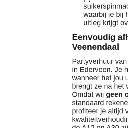
suikerspinmac
waarbij je bij
uitleg krijgt 
Eenvoudig afh
Veenendaal
Partyverhuur van 
in Ederveen. Je h
wanneer het jou 
brengt ze na he
Omdat wij
geen o
standaard rekene
profiteer je altijd
kwaliteitverhoudin
de A12 en A30 zi