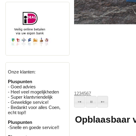
Onze klanten:
Pluspunten
- Goed advies
- Heel veel mogelijkheden
1
2
3
4
5
6
7
- Super klantvriendelijk
- Geweldige service!
- Bedankt voor alles Coen,
echt top!!
Opblaasbaar 
Pluspunten
-Snelle en goede service!!