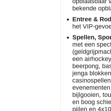
opblaasbaar v
bekende opbl
Entree & Rod
het VIP-gevoe
Spellen, Spo
met een spec
(geldgrijpmac
een airhockeyt
beerpong, bas
jenga blokke
casinospellen 
evenementen 
bijlgooien, to
en boog schie
pijlen en 4x1