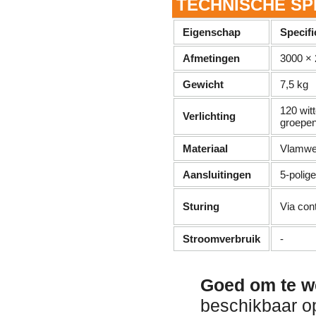
TECHNISCHE SP
Eigenschap
Specifi
Afmetingen
3000 × 
Gewicht
7,5 kg
120 wit
Verlichting
groepe
Materiaal
Vlamwer
Aansluitingen
5-polig
Sturing
Via cont
Stroomverbruik
-
Goed om te w
beschikbaar o