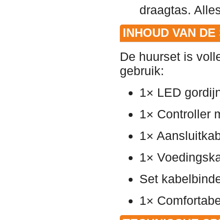
draagtas. Alle
INHOUD VAN DE
De huurset is voll
gebruik:
1× LED gordij
1× Controller 
1× Aansluitkab
1× Voedingska
Set kabelbinde
1× Comfortabe