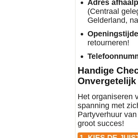
Adres afhaalp
(Centraal gele
Gelderland, na
Openingstijde
retourneren!
Telefoonnum
Handige Check
Onvergetelijk
Het organiseren 
spanning met zic
Partyverhuur van
groot succes!
1. KIES DE JU