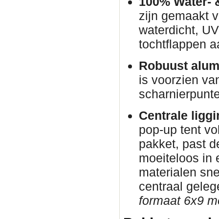
100% Water- 
zijn gemaakt v
waterdicht, U
tochtflappen a
Robuust alum
is voorzien va
scharnierpunte
Centrale ligg
pop-up tent vo
pakket, past d
moeiteloos in
materialen sne
centraal gele
formaat 6x9 me