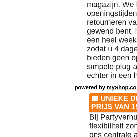
magazijn. We h
openingstijden
retourneren va
gewend bent, i
een heel week
zodat u 4 dage
bieden geen op
simpele plug-an
echter in een 
powered by
myShop.c
📅 UNIEKE 
PRIJS VAN 1
Bij Partyverh
flexibiliteit 
ons centrale 