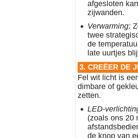
afgesloten ka
zijwanden.
Verwarming:
Zo
twee strategis
de temperatuur
late uurtjes bl
3. CREËER DE 
Fel wit licht is e
dimbare of gekleu
zetten.
LED-verlichtin
(zoals ons 20
afstandsbedie
de knop van e