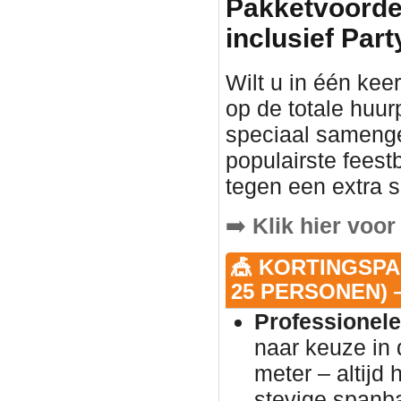
Pakketvoorde
inclusief Part
Wilt u in één keer
op de totale huur
speciaal samenge
populairste fees
tegen een extra s
➡️
Klik hier voor
🎪 KORTINGSPA
25 PERSONEN) —
Professionele
naar keuze in 
meter – altijd
stevige spanb