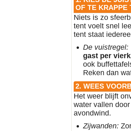
OF TE KRAPPE 
Niets is zo sfeer
tent voelt snel l
tent staat iedere
De vuistregel:
gast per vier
ook buffettafe
Reken dan wat 
2. WEES VOOR
Het weer blijft on
water vallen door
avondwind.
Zijwanden:
Zor