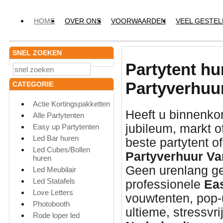
HOME
OVER ONS
VOORWAARDEN
VEEL GESTE
SNEL ZOEKEN
Partytent hu
Partyverhuu
CATEGORIE
Actie Kortingspakketten
Heeft u binnenkor
Alle Partytenten
jubileum,
markt o
Easy up Partytenten
Led Bar huren
beste partytent o
Led Cubes/Bollen
Partyverhuur Va
huren
Geen urenlang ge
Led Meubilair
Led Statafels
professionele
Ea
Love Letters
vouwtenten,
pop-u
Photobooth
ultieme,
stressvri
Rode loper led