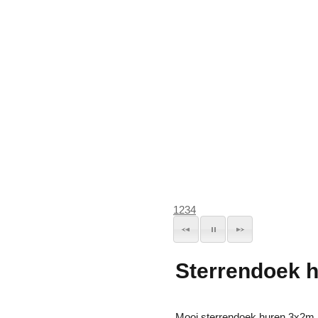
1
2
3
4
Sterrendoek 
Mooi sterrendoek huren 3x2m