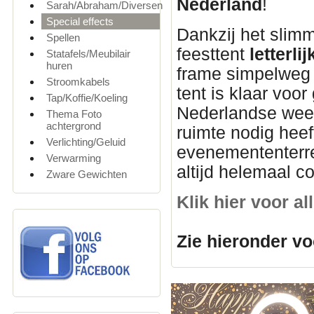
Nederland
!
Sarah/Abraham/Diversen
Special effects
Dankzij het slim
Spellen
feesttent
letterl
Statafels/Meubilair
huren
frame simpelweg u
Stroomkabels
tent is klaar voor
Tap/Koffie/Koeling
Nederlandse weer
Thema Foto
achtergrond
ruimte nodig heef
Verlichting/Geluid
evenemententerre
Verwarming
altijd helemaal c
Zware Gewichten
Klik hier voor a
Zie hieronder vo