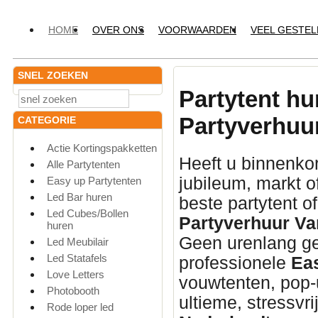
HOME
OVER ONS
VOORWAARDEN
VEEL GESTE
SNEL ZOEKEN
Partytent hu
Partyverhuu
CATEGORIE
Actie Kortingspakketten
Heeft u binnenkor
Alle Partytenten
jubileum,
markt o
Easy up Partytenten
Led Bar huren
beste partytent o
Led Cubes/Bollen
Partyverhuur Va
huren
Geen urenlang ge
Led Meubilair
Led Statafels
professionele
Ea
Love Letters
vouwtenten,
pop-u
Photobooth
ultieme,
stressvri
Rode loper led