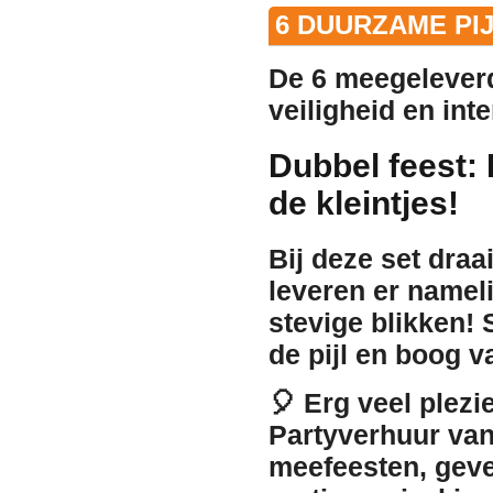
6 DUURZAME PI
De 6 meegeleverde
veiligheid en int
Dubbel feest:
de kleintjes!
Bij deze set draa
leveren er nameli
stevige blikken
! 
de pijl en boog va
🎈
Erg veel plezi
Partyverhuur van
meefeesten, geve