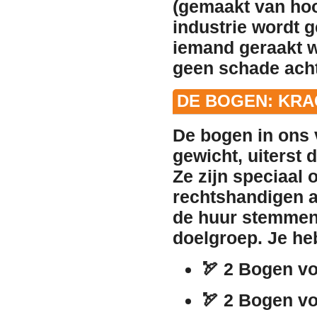
(gemaakt van hoo
industrie wordt g
iemand geraakt wo
geen schade acht
DE BOGEN: KRA
De bogen in ons
gewicht, uiterst
Ze zijn speciaal
rechtshandigen a
de
huur
stemmen 
doelgroep. Je heb
🏹
2 Bogen vo
🏹
2 Bogen v