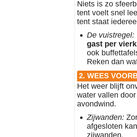
Niets is zo sfeer
tent voelt snel l
tent staat iedere
De vuistregel:
gast per vier
ook buffettafe
Reken dan wat 
2. WEES VOOR
Het weer blijft on
water vallen door
avondwind.
Zijwanden:
Zor
afgesloten ka
zijwanden.