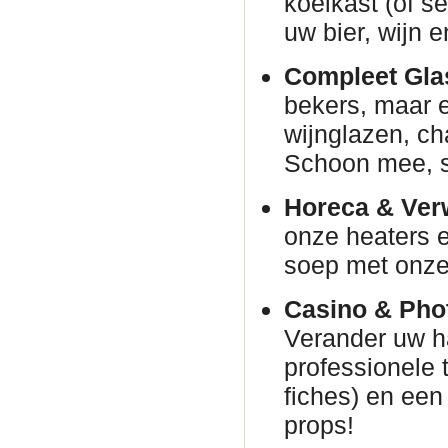
koelkast (of s
uw bier, wijn e
Compleet Glas
bekers, maar e
wijnglazen, c
Schoon mee, s
Horeca & Ver
onze heaters e
soep met onze 
Casino & Phot
Verander uw h
professionele 
fiches) en een
props!