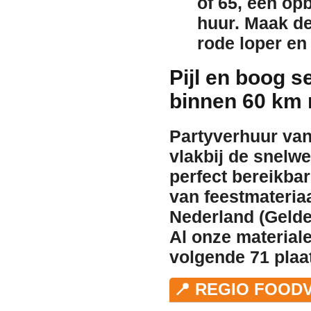
of 65
, een op
huur
. Maak de
rode loper
e
Pijl en boog 
binnen 60 km
Partyverhuur van
vlakbij de snelw
perfect bereikba
van feestmateriaa
Nederland (Gelder
Al onze material
volgende 71 pla
📍 REGIO FOOD