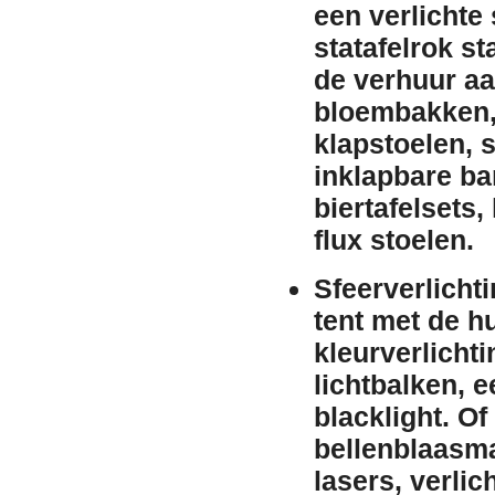
een
verlichte 
statafelrok
st
de
verhuur
aa
bloembakken
klapstoelen
,
s
inklapbare b
biertafelsets
,
flux stoelen
.
Sfeerverlicht
tent met de
h
kleurverlichti
lichtbalken
, 
blacklight
. Of
bellenblaasm
lasers
,
verlic