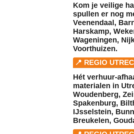
Kom je veilige h
spullen er nog 
Veenendaal
,
Bar
Harskamp
,
Weke
Wageningen
,
Nij
Voorthuizen
.
📍 REGIO UTRE
Hét
verhuur
-afha
materialen in
Utr
Woudenberg
,
Zei
Spakenburg
,
Bil
IJsselstein
,
Bunn
Breukelen
,
Gouda