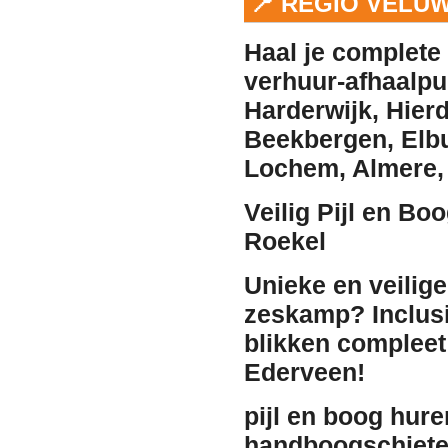
📍 REGIO VELU
Haal je complete 
verhuur
-afhaalpu
Harderwijk
,
Hier
Beekbergen
,
Elb
Lochem
,
Almere
Veilig Pijl en Bo
Roekel
Unieke en veilige
zeskamp? Inclusi
blikken compleet 
Ederveen!
pijl en boog hure
handboogschieten