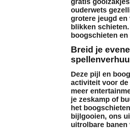
gratis
gooizakjes
ouderwets gezelli
grotere jeugd en
blikken schieten
boogschieten en 
Breid je even
spellenverhuu
Deze pijl en boog
activiteit voor d
meer entertainme
je zeskamp of bu
het boogschieten
bijlgooien
, ons 
uitrolbare banen