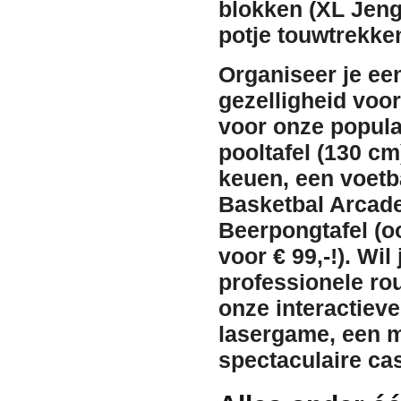
blokken (XL Jeng
potje
touwtrekke
Organiseer je een
gezelligheid voo
voor onze popula
pooltafel (130 cm
keuen, een
voetb
Basketbal Arcad
Beerpongtafel
(oo
voor € 99,-!). Wi
professionele
rou
onze interactiev
lasergame
, een 
spectaculaire
ca