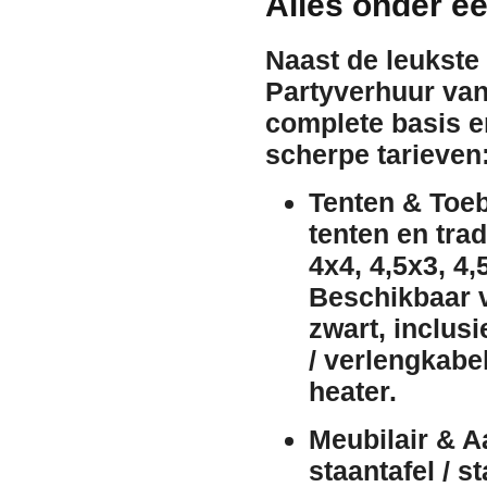
Alles onder é
Naast de leukste
Partyverhuur van
complete basis e
scherpe tarieven
Tenten & Toeb
tenten
en trad
4x4, 4,5x3, 4,
Beschikbaar 
zwart
, inclus
/ verlengkabe
heater
.
Meubilair & A
staantafel / st