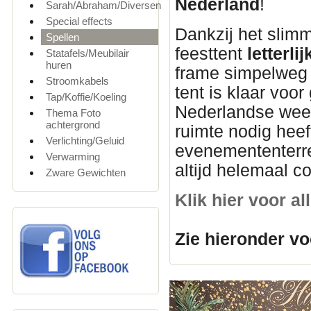
Nederland
!
Sarah/Abraham/Diversen
Special effects
Dankzij het slim
Spellen
feesttent
letterl
Statafels/Meubilair
huren
frame simpelweg u
Stroomkabels
tent is klaar voor
Tap/Koffie/Koeling
Nederlandse weer
Thema Foto
achtergrond
ruimte nodig heef
Verlichting/Geluid
evenemententerre
Verwarming
altijd helemaal c
Zware Gewichten
Klik hier voor a
Zie hieronder vo