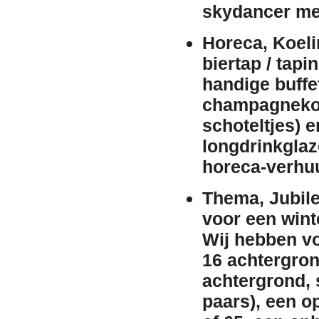
skydancer me
Horeca, Koeli
biertap / tapin
handige
buffe
champagneko
schoteltjes) 
longdrinkglaz
horeca-
verhu
Thema, Jubile
voor een
wint
Wij hebben v
16 achtergro
achtergrond
,
paars), een
o