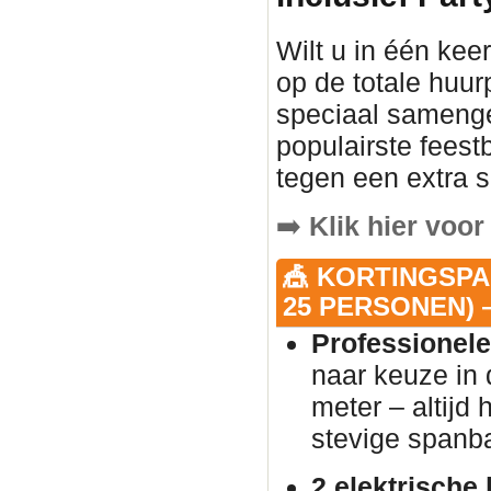
Wilt u in één keer
op de totale huur
speciaal samenge
populairste fees
tegen een extra s
➡️
Klik hier voor
🎪 KORTINGSPA
25 PERSONEN) —
Professionele
naar keuze in 
meter – altijd
stevige spanb
2 elektrische