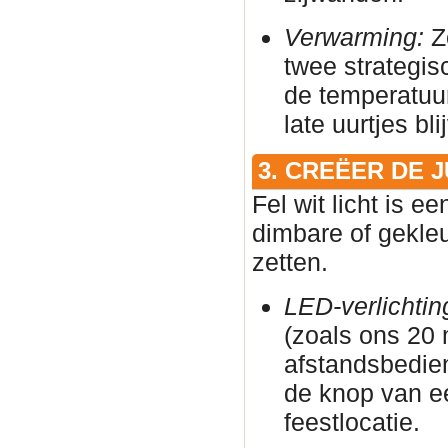
Verwarming:
Zo
twee strategis
de temperatuur
late uurtjes bl
3. CREËER DE 
Fel wit licht is e
dimbare of gekleu
zetten.
LED-verlichtin
(zoals ons 20
afstandsbedie
de knop van e
feestlocatie.