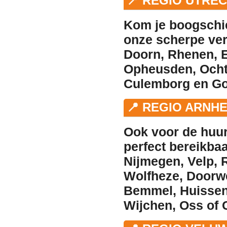
📍 REGIO UTRE
Kom je boogschie
onze scherpe
ve
Doorn
,
Rhenen
,
E
Opheusden
,
Och
Culemborg
en
Go
📍 REGIO ARNH
Ook voor de
huu
perfect bereikba
Nijmegen
,
Velp
,
Wolfheze
,
Doorw
Bemmel
,
Huisse
Wijchen
,
Oss
of