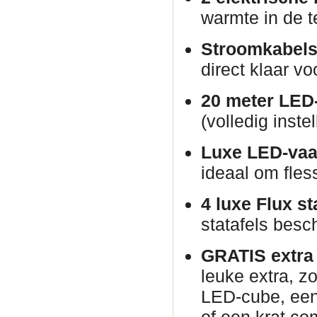
warmte in de t
Stroomkabels
direct klaar vo
20 meter LED-
(volledig inste
Luxe LED-vaa
ideaal om fles
4 luxe Flux st
statafels besch
GRATIS extra p
leuke extra, zo
LED-cube, een 
of een krat co