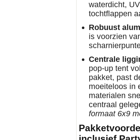
waterdicht, U
tochtflappen a
Robuust alum
is voorzien va
scharnierpunte
Centrale ligg
pop-up tent vo
pakket, past d
moeiteloos in
materialen sne
centraal gele
formaat 6x9 me
Pakketvoorde
inclusief Part