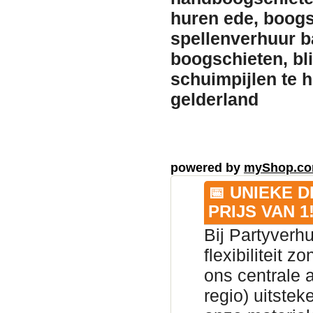
huren ede, boogs
spellenverhuur b
boogschieten, bl
schuimpijlen te 
gelderland
powered by
myShop.c
📅 UNIEKE 
PRIJS VAN 1
Bij Partyverh
flexibiliteit 
ons centrale 
regio) uitsteke