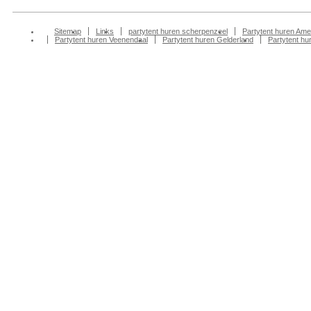
Sitemap
Links
partytent huren scherpenzeel
Partytent huren Ame
Partytent huren Veenendaal
Partytent huren Gelderland
Partytent h