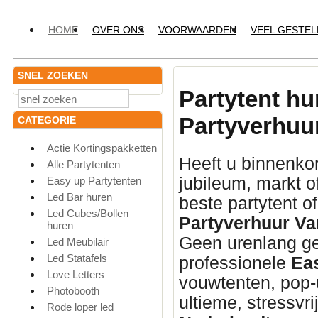
HOME
OVER ONS
VOORWAARDEN
VEEL GESTE
SNEL ZOEKEN
Partytent hu
Partyverhuu
CATEGORIE
Actie Kortingspakketten
Heeft u binnenkor
Alle Partytenten
jubileum,
markt o
Easy up Partytenten
Led Bar huren
beste partytent o
Led Cubes/Bollen
Partyverhuur Va
huren
Geen urenlang ge
Led Meubilair
Led Statafels
professionele
Ea
Love Letters
vouwtenten,
pop-u
Photobooth
ultieme,
stressvri
Rode loper led