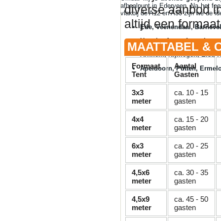
afhaalpunt in Ederveen. Na het fee
diverse aanbod in
vlakbij de A12 en A30 zijn we de id
altijd een formaat
Ede, Veenendaal, Barneve
Utrecht, Amersfoort, Leus
MAATTABEL & C
Arnhem, Nijmegen, Elst, 
Formaat
Aantal
Apeldoorn, Putten, Ermelo
Tent
Gasten
3x3
ca. 10 - 15
meter
gasten
4x4
ca. 15 - 20
meter
gasten
6x3
ca. 20 - 25
meter
gasten
4,5x6
ca. 30 - 35
meter
gasten
4,5x9
ca. 45 - 50
meter
gasten