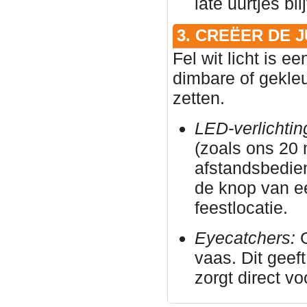
late uurtjes bl
3. CREËER DE 
Fel wit licht is e
dimbare of gekleu
zetten.
LED-verlichtin
(zoals ons 20
afstandsbedie
de knop van e
feestlocatie.
Eyecatchers:
G
vaas. Dit geeft
zorgt direct vo