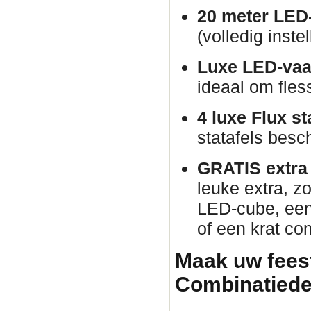
20 meter LED-
(volledig inste
Luxe LED-vaa
ideaal om fles
4 luxe Flux st
statafels besch
GRATIS extra p
leuke extra, zo
LED-cube, een 
of een krat co
Maak uw fees
Combinatiede