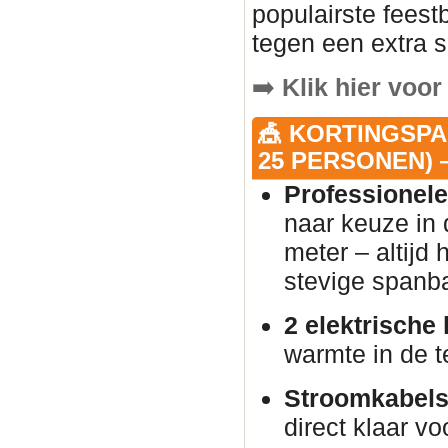
populairste fees
tegen een extra s
➡️
Klik hier voor
🎪 KORTINGSPA
25 PERSONEN) —
Professionele
naar keuze in 
meter – altijd
stevige spanb
2 elektrische
warmte in de t
Stroomkabels
direct klaar vo