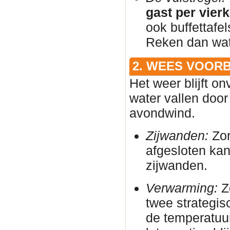
gast per vier
ook buffettafe
Reken dan wat 
2. WEES VOOR
Het weer blijft on
water vallen door
avondwind.
Zijwanden:
Zor
afgesloten ka
zijwanden.
Verwarming:
Zo
twee strategis
de temperatuur