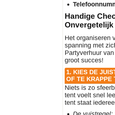
Telefoonnum
Handige Check
Onvergetelijk
Het organiseren 
spanning met zic
Partyverhuur van
groot succes!
1. KIES DE JU
OF TE KRAPPE 
Niets is zo sfeer
tent voelt snel l
tent staat iedere
De vuistregel: