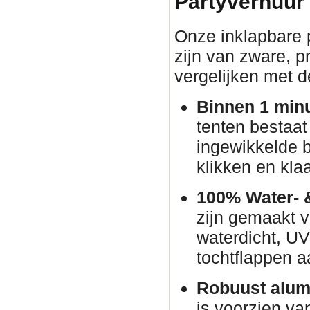
Partyverhuur
Onze inklapbare p
zijn van zware, pr
vergelijken met d
Binnen 1 min
tenten bestaat
ingewikkelde 
klikken en klaa
100% Water- 
zijn gemaakt v
waterdicht, U
tochtflappen a
Robuust alum
is voorzien va