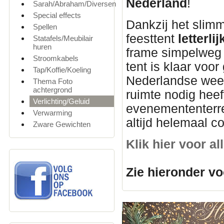
Nederland
!
Sarah/Abraham/Diversen
Special effects
Dankzij het slim
Spellen
feesttent
letterl
Statafels/Meubilair
huren
frame simpelweg u
Stroomkabels
tent is klaar voor
Tap/Koffie/Koeling
Nederlandse weer
Thema Foto
achtergrond
ruimte nodig heef
Verlichting/Geluid
evenemententerre
Verwarming
altijd helemaal c
Zware Gewichten
Klik hier voor a
Zie hieronder vo