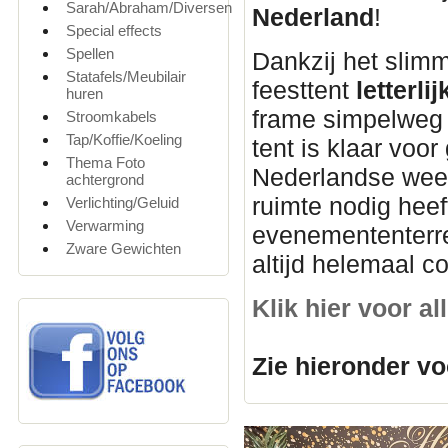
Sarah/Abraham/Diversen
Nederland
!
Special effects
Spellen
Dankzij het slim
Statafels/Meubilair
feesttent
letterl
huren
frame simpelweg u
Stroomkabels
Tap/Koffie/Koeling
tent is klaar voor
Thema Foto
Nederlandse weer
achtergrond
ruimte nodig heef
Verlichting/Geluid
Verwarming
evenemententerre
Zware Gewichten
altijd helemaal c
Klik hier voor a
Zie hieronder vo