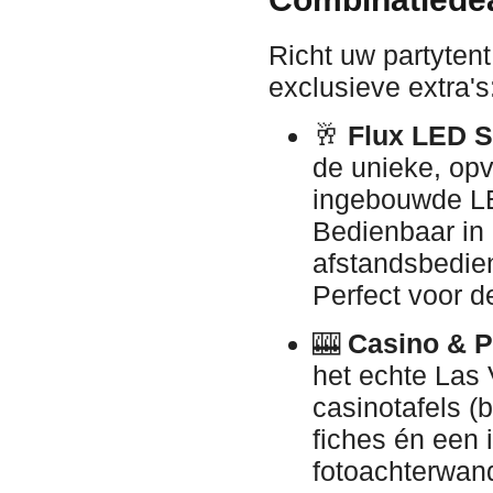
Richt uw partytent
exclusieve extra's
🥂
Flux LED St
de unieke, opv
ingebouwde LED
Bedienbaar in 
afstandsbedien
Perfect voor d
🎰
Casino & P
het echte Las 
casinotafels (b
fiches én een 
fotoachterwan