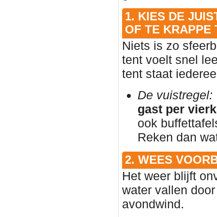
1. KIES DE JU
OF TE KRAPPE 
Niets is zo sfeer
tent voelt snel l
tent staat iedere
De vuistregel:
gast per vier
ook buffettafe
Reken dan wat 
2. WEES VOOR
Het weer blijft on
water vallen door
avondwind.