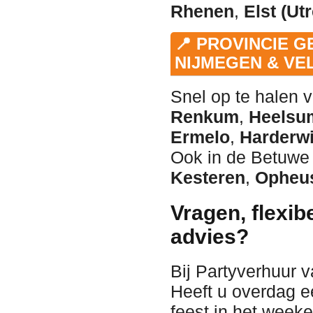
Rhenen
,
Elst (Ut
📍 PROVINCIE 
NIJMEGEN & V
Snel op te halen 
Renkum
,
Heelsu
Ermelo
,
Harderwi
Ook in de Betuwe 
Kesteren
,
Opheu
Vragen, flexib
advies?
Bij Partyverhuur 
Heeft u overdag e
feest in het wee