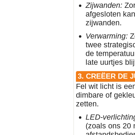
Zijwanden:
Zor
afgesloten ka
zijwanden.
Verwarming:
Zo
twee strategis
de temperatuur
late uurtjes bl
3. CREËER DE 
Fel wit licht is e
dimbare of gekleu
zetten.
LED-verlichtin
(zoals ons 20
afstandsbedie