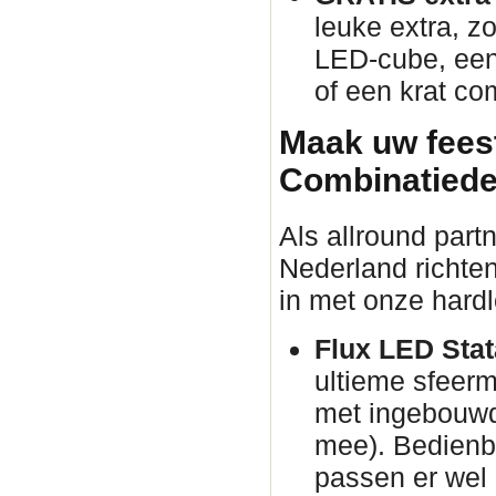
leuke extra, zo
LED-cube, een 
of een krat co
Maak uw fees
Combinatiede
Als allround part
Nederland richten
in met onze hardl
Flux LED Stata
ultieme sfeer
met ingebouwd
mee). Bedienba
passen er wel 