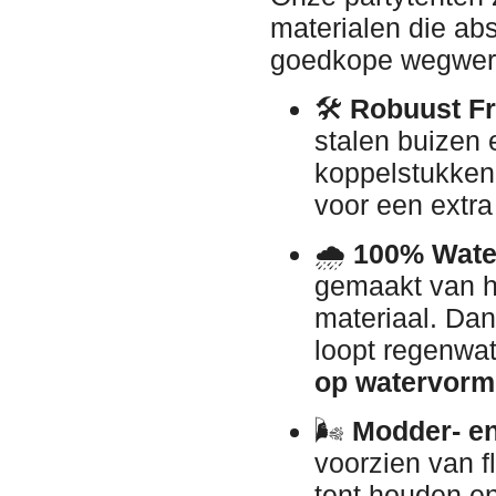
materialen die abs
goedkope wegwerp
🛠️
Robuust F
stalen buizen 
koppelstukken 
voor een extra
🌧️
100% Water
gemaakt van h
materiaal. Dan
loopt regenwat
op watervorm
🌬️
Modder- en
voorzien van f
tent houden en