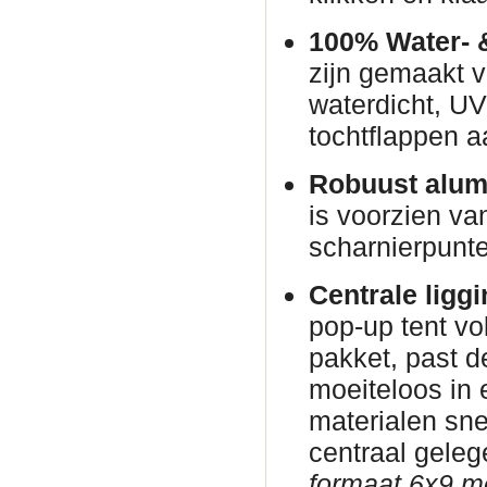
100% Water- 
zijn gemaakt v
waterdicht, U
tochtflappen a
Robuust alum
is voorzien va
scharnierpunte
Centrale ligg
pop-up tent vo
pakket, past d
moeiteloos in
materialen sne
centraal gele
formaat 6x9 me