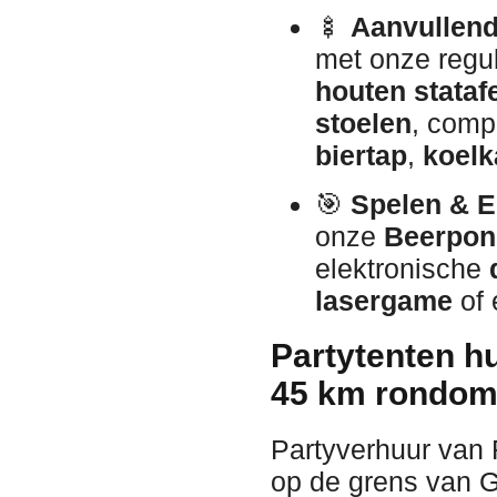
🍢
Aanvullend
met onze regu
houten stataf
stoelen
, comp
biertap
,
koelk
🎯
Spelen & E
onze
Beerpon
elektronische
lasergame
of 
Partytenten h
45 km rondom
Partyverhuur van 
op de grens van G