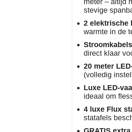
meter – altijd
stevige spanb
2 elektrische
warmte in de t
Stroomkabels
direct klaar vo
20 meter LED-
(volledig inste
Luxe LED-vaa
ideaal om fles
4 luxe Flux st
statafels besch
GRATIS extra p