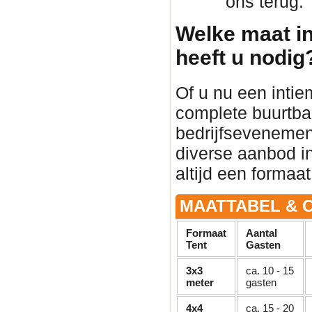
ons terug.
Welke maat in
heeft u nodig
Of u nu een intie
complete buurtba
bedrijfsevenement 
diverse aanbod in
altijd een formaat
MAATTABEL & C
Formaat
Aantal
Tent
Gasten
3x3
ca. 10 - 15
meter
gasten
4x4
ca. 15 - 20