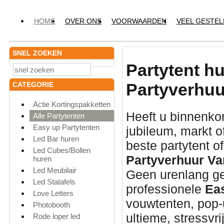
HOME
OVER ONS
VOORWAARDEN
VEEL GESTE
SNEL ZOEKEN
Partytent h
Partyverhuu
CATEGORIE
Actie Kortingspakketten
Heeft u binnenkor
Alle Partytenten
Easy up Partytenten
jubileum,
markt o
Led Bar huren
beste partytent o
Led Cubes/Bollen
Partyverhuur Va
huren
Led Meubilair
Geen urenlang ge
Led Statafels
professionele
Ea
Love Letters
vouwtenten,
pop-u
Photobooth
ultieme,
stressvri
Rode loper led