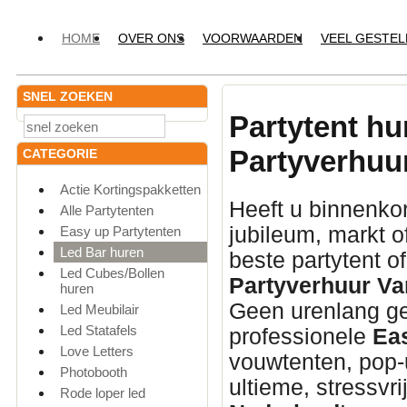
HOME
OVER ONS
VOORWAARDEN
VEEL GESTE
SNEL ZOEKEN
Partytent hu
Partyverhuu
CATEGORIE
Actie Kortingspakketten
Heeft u binnenkor
Alle Partytenten
jubileum,
markt o
Easy up Partytenten
Led Bar huren
beste partytent o
Led Cubes/Bollen
Partyverhuur Va
huren
Geen urenlang ge
Led Meubilair
Led Statafels
professionele
Ea
Love Letters
vouwtenten,
pop-u
Photobooth
ultieme,
stressvri
Rode loper led