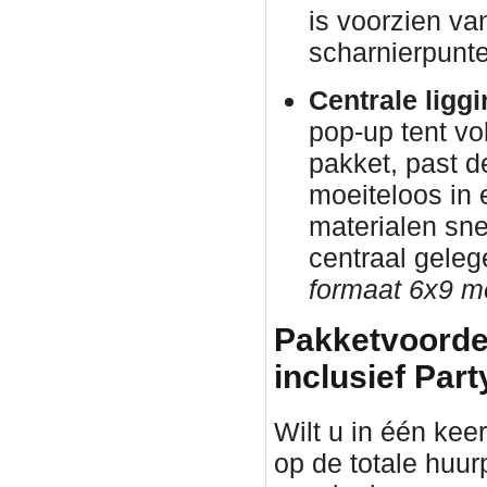
is voorzien va
scharnierpunte
Centrale ligg
pop-up tent vo
pakket, past d
moeiteloos in
materialen sne
centraal gele
formaat 6x9 me
Pakketvoorde
inclusief Part
Wilt u in één keer
op de totale huur