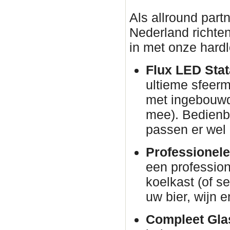
Als allround part
Nederland richten
in met onze hardl
Flux LED Stata
ultieme sfeer
met ingebouwd
mee). Bedienba
passen er wel 
Professionele
een profession
koelkast (of s
uw bier, wijn e
Compleet Glas