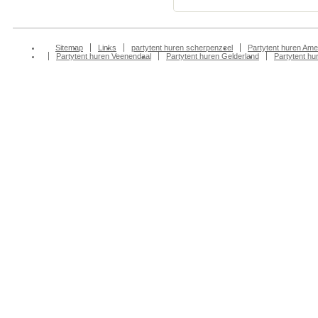
Sitemap
Links
partytent huren scherpenzeel
Partytent huren Ame
Partytent huren Veenendaal
Partytent huren Gelderland
Partytent h