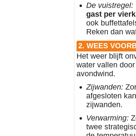
De vuistregel:
gast per vier
ook buffettafe
Reken dan wat 
2. WEES VOOR
Het weer blijft on
water vallen door
avondwind.
Zijwanden:
Zor
afgesloten ka
zijwanden.
Verwarming:
Zo
twee strategis
de temperatuur