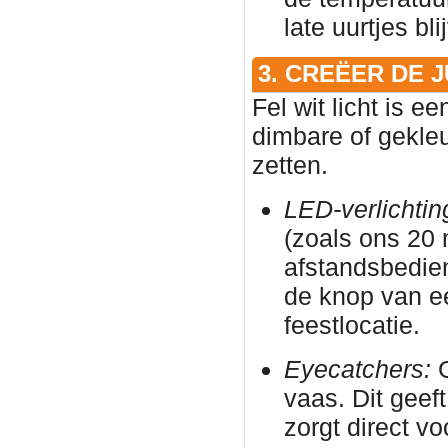
late uurtjes bl
3. CREËER DE 
Fel wit licht is e
dimbare of gekleu
zetten.
LED-verlichtin
(zoals ons 20
afstandsbedie
de knop van e
feestlocatie.
Eyecatchers:
G
vaas. Dit geeft
zorgt direct vo