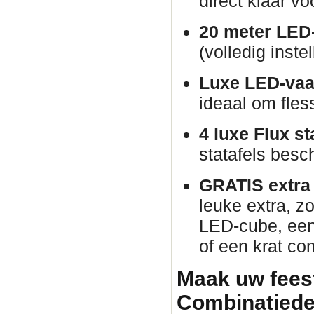
direct klaar vo
20 meter LED-
(volledig inste
Luxe LED-vaa
ideaal om fles
4 luxe Flux st
statafels besch
GRATIS extra p
leuke extra, zo
LED-cube, een 
of een krat co
Maak uw fees
Combinatiede