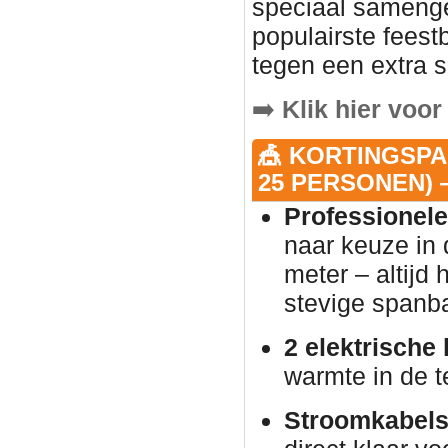
speciaal samenge
populairste fees
tegen een extra s
➡️
Klik hier voor
🎪 KORTINGSPA
25 PERSONEN) —
Professionele
naar keuze in 
meter – altijd
stevige spanb
2 elektrische
warmte in de t
Stroomkabels