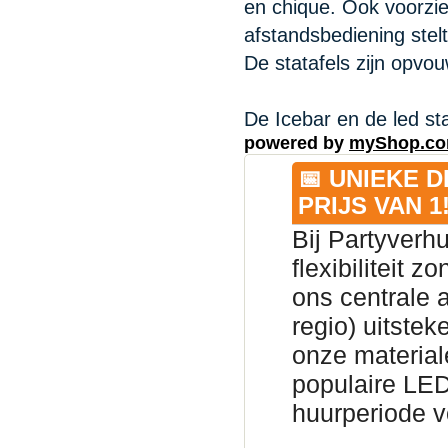
en chique. Ook voorzie
afstandsbediening stelt
De statafels zijn opvo
De Icebar en de led sta
powered by
myShop.c
📅 UNIEKE 
PRIJS VAN 1
Bij Partyverh
flexibiliteit 
ons centrale 
regio) uitsteke
onze material
populaire LED
huurperiode v