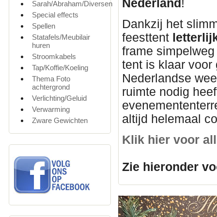
Nederland
!
Sarah/Abraham/Diversen
Special effects
Dankzij het slim
Spellen
feesttent
letterl
Statafels/Meubilair
huren
frame simpelweg u
Stroomkabels
tent is klaar voor
Tap/Koffie/Koeling
Nederlandse weer
Thema Foto
achtergrond
ruimte nodig heef
Verlichting/Geluid
evenemententerre
Verwarming
altijd helemaal c
Zware Gewichten
Klik hier voor a
Zie hieronder vo