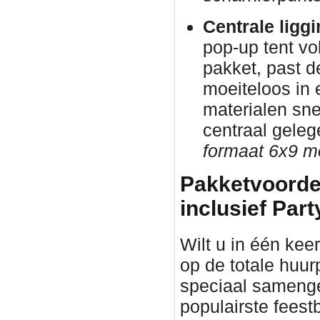
Centrale ligg
pop-up tent vo
pakket, past d
moeiteloos in
materialen sne
centraal gele
formaat 6x9 me
Pakketvoorde
inclusief Part
Wilt u in één keer
op de totale huur
speciaal samenge
populairste fees