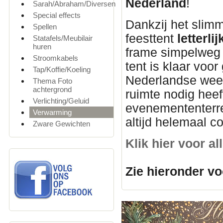
Nederland
!
Sarah/Abraham/Diversen
Special effects
Dankzij het slim
Spellen
feesttent
letterl
Statafels/Meubilair
huren
frame simpelweg u
Stroomkabels
tent is klaar voor
Tap/Koffie/Koeling
Nederlandse weer
Thema Foto
achtergrond
ruimte nodig heef
Verlichting/Geluid
evenemententerre
Verwarming
altijd helemaal c
Zware Gewichten
Klik hier voor a
Zie hieronder vo