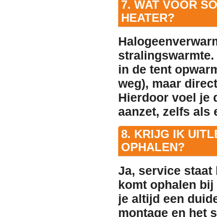
7. WAT VOOR S
HEATER?
Halogeenverwarm
stralingswarmte. 
in de tent opwarm
weg), maar direc
Hierdoor voel je
aanzet, zelfs als 
8. KRIJG IK UI
OPHALEN?
Ja, service staat
komt ophalen bij
je altijd een
duide
montage en het s