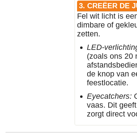
3. CREËER DE 
Fel wit licht is e
dimbare of gekleu
zetten.
LED-verlichtin
(zoals ons 20
afstandsbedie
de knop van e
feestlocatie.
Eyecatchers:
G
vaas. Dit geeft
zorgt direct vo