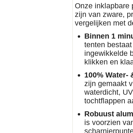
Onze inklapbare p
zijn van zware, pr
vergelijken met d
Binnen 1 min
tenten bestaat
ingewikkelde 
klikken en klaa
100% Water- 
zijn gemaakt v
waterdicht, U
tochtflappen a
Robuust alum
is voorzien va
scharnierpunte