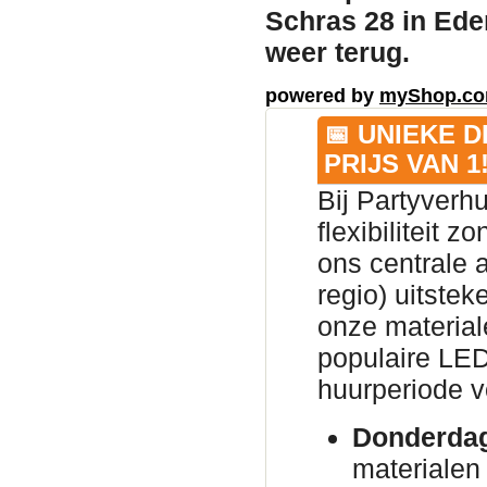
Schras 28 in Ed
weer terug.
powered by
myShop.c
📅 UNIEKE 
PRIJS VAN 1
Bij Partyverh
flexibiliteit 
ons centrale 
regio) uitsteke
onze material
populaire LED
huurperiode v
Donderda
materialen 