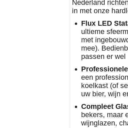
Nederland richten
in met onze hardl
Flux LED Stata
ultieme sfeer
met ingebouwd
mee). Bedienba
passen er wel 
Professionele
een profession
koelkast (of s
uw bier, wijn e
Compleet Glas
bekers, maar e
wijnglazen, c