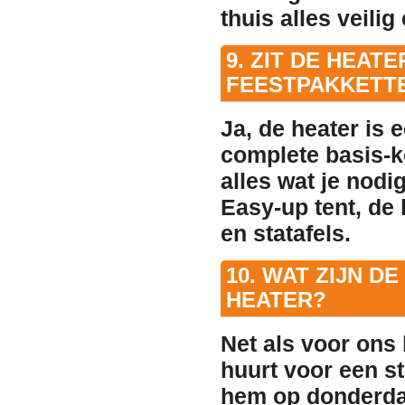
thuis alles veili
9. ZIT DE HEAT
FEESTPAKKETT
Ja, de heater is 
complete basis-ko
alles wat je nodi
Easy-up tent, de 
en statafels.
10. WAT ZIJN D
HEATER?
Net als voor ons 
huurt voor een 
hem op
donderd