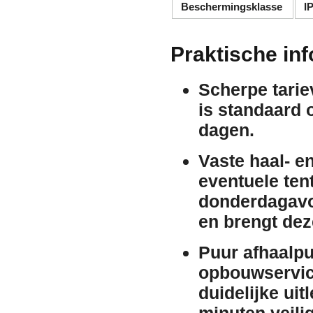
Beschermingsklasse
I
Praktische in
Scherpe tarie
is standaard 
dagen.
Vaste haal- e
eventuele ten
donderdagav
en brengt de
Puur afhaalpu
opbouwservice
duidelijke uit
minuten veili