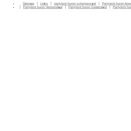
Sitemap
Links
partytent huren scherpenzeel
Partytent huren Ame
Partytent huren Veenendaal
Partytent huren Gelderland
Partytent h