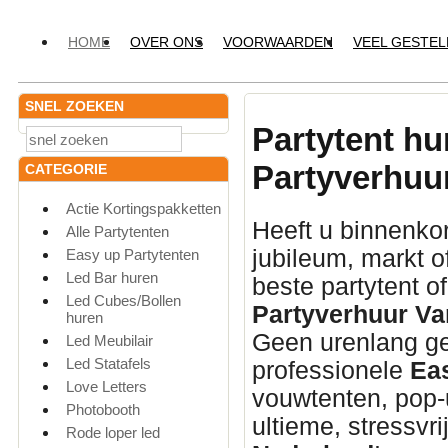
HOME
OVER ONS
VOORWAARDEN
VEEL GESTE
SNEL ZOEKEN
Partytent hu
Partyverhuu
CATEGORIE
Actie Kortingspakketten
Heeft u binnenkor
Alle Partytenten
jubileum,
markt o
Easy up Partytenten
Led Bar huren
beste partytent o
Led Cubes/Bollen
Partyverhuur Va
huren
Geen urenlang ge
Led Meubilair
Led Statafels
professionele
Ea
Love Letters
vouwtenten,
pop-u
Photobooth
ultieme,
stressvri
Rode loper led