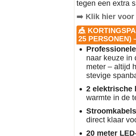
tegen een extra s
➡️
Klik hier voor
🎪 KORTINGSPA
25 PERSONEN) —
Professionele
naar keuze in 
meter – altijd
stevige spanb
2 elektrische
warmte in de t
Stroomkabels
direct klaar vo
20 meter LED-