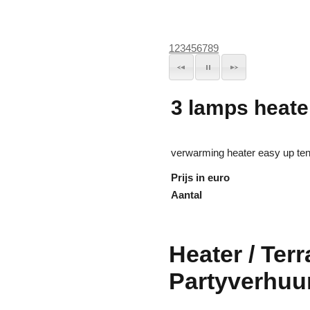
1
2
3
4
5
6
7
8
9
3 lamps heate
verwarming heater easy up ten
Prijs in euro
Aantal
Heater / Ter
Partyverhuu