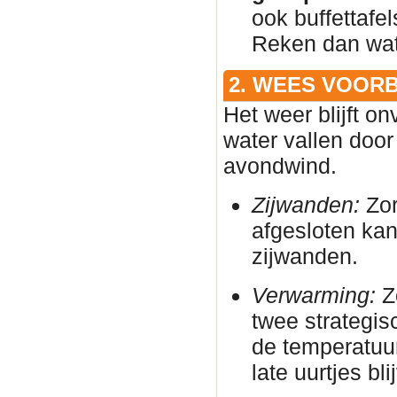
ook buffettafe
Reken dan wat 
2. WEES VOOR
Het weer blijft on
water vallen door
avondwind.
Zijwanden:
Zor
afgesloten ka
zijwanden.
Verwarming:
Zo
twee strategis
de temperatuur
late uurtjes bl