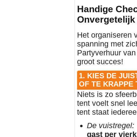
Handige Check
Onvergetelijk
Het organiseren 
spanning met zic
Partyverhuur van
groot succes!
1. KIES DE JU
OF TE KRAPPE 
Niets is zo sfeer
tent voelt snel l
tent staat iedere
De vuistregel:
gast per vier