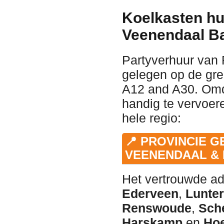
Koelkasten hu
Veenendaal B
Partyverhuur van 
gelegen op de gre
A12 and A30. Omd
handig te vervoere
hele regio:
📍 PROVINCIE G
VEENENDAAL & 
Het vertrouwde ad
Ederveen
,
Lunte
Renswoude
,
Sch
Harskamp
en
Ho