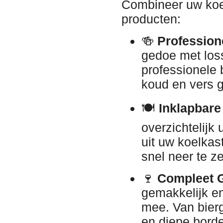
Combineer uw koe
producten:
🍻
Professione
gedoe met los
professionele 
koud en vers g
🍽️
Inklapbare 
overzichtelijk 
uit uw koelkast
snel neer te z
🍷
Compleet G
gemakkelijk en
mee. Van bierg
en diepe bord