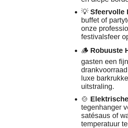
💡
Sfeervolle
buffet of part
onze professio
festivalsfeer o
🪵
Robuuste H
gasten een fij
drankvoorraad
luxe barkrukk
uitstraling.
🍲
Elektrische
tegenhanger v
satésaus of w
temperatuur te