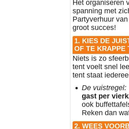
Het organiseren 
spanning met zic
Partyverhuur van
groot succes!
1. KIES DE JU
OF TE KRAPPE 
Niets is zo sfeer
tent voelt snel l
tent staat iedere
De vuistregel:
gast per vier
ook buffettafe
Reken dan wat 
2. WEES VOOR