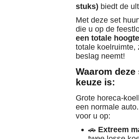
stuks)
biedt de ul
Met deze set huur
die u op de feest
een totale hoogt
totale koelruimte,
beslag neemt!
Waarom deze s
keuze is:
Grote horeca-koel
een normale auto.
voor u op:
🚗
Extreem ma
twee losse koe