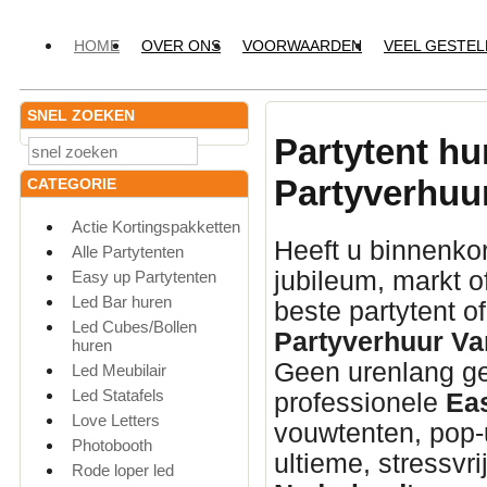
HOME
OVER ONS
VOORWAARDEN
VEEL GESTE
SNEL ZOEKEN
Partytent hu
Partyverhuu
CATEGORIE
Actie Kortingspakketten
Heeft u binnenkor
Alle Partytenten
jubileum,
markt o
Easy up Partytenten
Led Bar huren
beste partytent o
Led Cubes/Bollen
Partyverhuur Va
huren
Geen urenlang ge
Led Meubilair
Led Statafels
professionele
Ea
Love Letters
vouwtenten,
pop-u
Photobooth
ultieme,
stressvri
Rode loper led