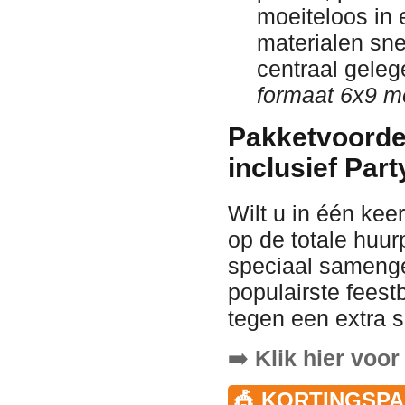
moeiteloos in
materialen sne
centraal gele
formaat 6x9 me
Pakketvoorde
inclusief Part
Wilt u in één keer
op de totale huur
speciaal samenge
populairste fees
tegen een extra s
➡️
Klik hier voor
🎪 KORTINGSPA