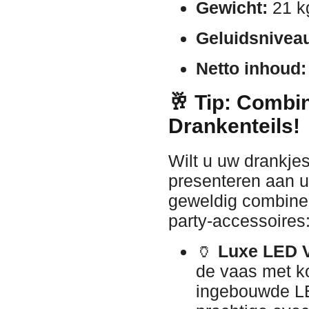
Gewicht:
21 kg
Geluidsnivea
Netto inhoud:
🥂 Tip: Combi
Drankenteils!
Wilt u uw drankje
presenteren aan u
geweldig combiner
party-accessoires
🏺
Luxe LED 
de vaas met ko
ingebouwde LE