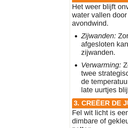
Het weer blijft on
water vallen door
avondwind.
Zijwanden:
Zor
afgesloten ka
zijwanden.
Verwarming:
Zo
twee strategis
de temperatuur
late uurtjes bl
3. CREËER DE 
Fel wit licht is e
dimbare of gekleu