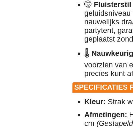
🤫
Fluistersti
geluidsniveau 
nauwelijks dr
partytent, gar
geplaatst zond
🌡️
Nauwkeurig
voorzien van e
precies kunt 
SPECIFICATIES 
Kleur:
Strak w
Afmetingen:
H
cm
(Gestapeld