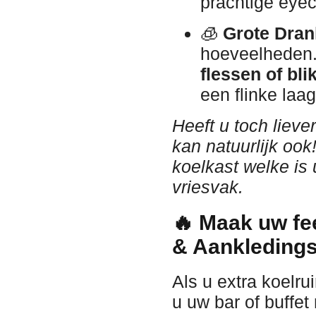
prachtige eyec
🧊
Grote Dran
hoeveelheden. 
flessen of bli
een flinke laag 
Heeft u toch lieve
kan natuurlijk ook
koelkast welke is
vriesvak.
🔥 Maak uw fe
& Aankledings
Als u extra koelru
u uw bar of buffet