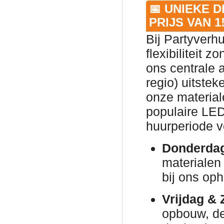
📅 UNIEKE 
PRIJS VAN 1
Bij Partyverh
flexibiliteit 
ons centrale 
regio) uitsteke
onze material
populaire LED
huurperiode v
Donderda
materialen 
bij ons oph
Vrijdag & 
opbouw, de 