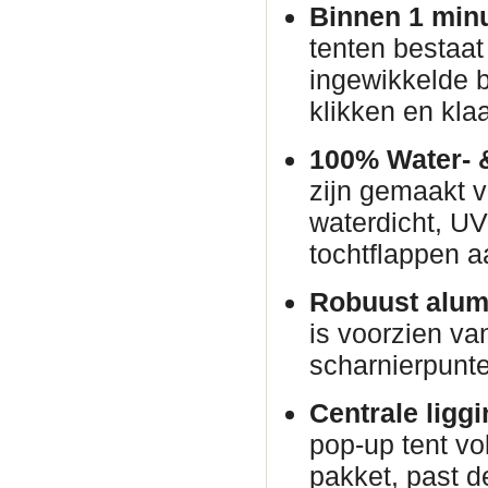
Binnen 1 min
tenten bestaat
ingewikkelde 
klikken en klaa
100% Water- 
zijn gemaakt v
waterdicht, U
tochtflappen a
Robuust alum
is voorzien va
scharnierpunte
Centrale ligg
pop-up tent vo
pakket, past d