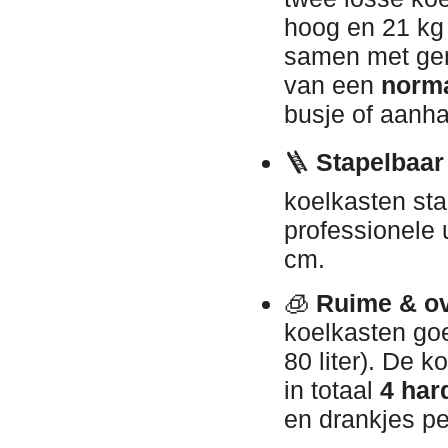
hoog en 21 kg 
samen met gem
van een
norma
busje of aanha
🪜
Stapelbaar 
koelkasten stab
professionele 
cm.
🧊
Ruime & ov
koelkasten go
80 liter). De k
in totaal
4 har
en drankjes pe