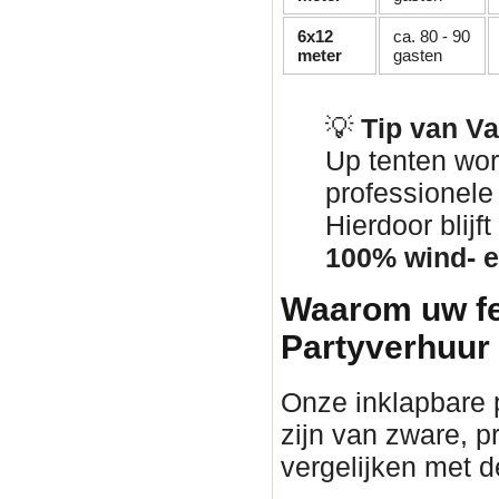
6x12
ca. 80 - 90
meter
gasten
💡
Tip van V
Up tenten wor
professionel
Hierdoor blij
100% wind- e
Waarom uw fe
Partyverhuur
Onze inklapbare p
zijn van zware, pr
vergelijken met d