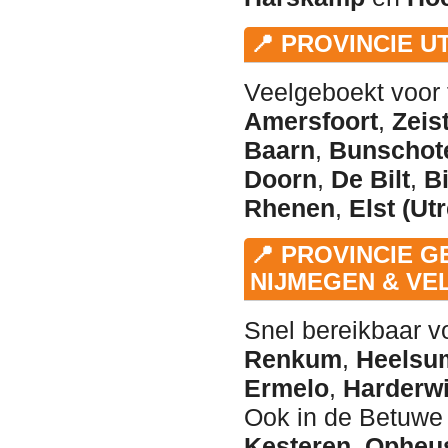
📍 PROVINCIE 
Veelgeboekt voor 
Amersfoort
,
Zeis
Baarn
,
Bunschot
Doorn
,
De Bilt
,
B
Rhenen
,
Elst (Ut
📍 PROVINCIE 
NIJMEGEN & V
Snel bereikbaar vo
Renkum
,
Heelsu
Ermelo
,
Harderwi
Ook in de Betuwe 
Kesteren
,
Opheu