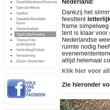
Nederland
!
Sarah/Abraham/Diversen
Special effects
Dankzij het slim
Spellen
feesttent
letterl
Statafels/Meubilair
huren
frame simpelweg u
Stroomkabels
tent is klaar voor
Tap/Koffie/Koeling
Nederlandse weer
Thema Foto
achtergrond
ruimte nodig heef
Verlichting/Geluid
evenemententerre
Verwarming
altijd helemaal c
Zware Gewichten
Klik hier voor a
Zie hieronder vo