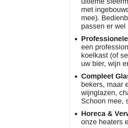
ultieme sfeer
met ingebouwd
mee). Bedienba
passen er wel 
Professionele
een profession
koelkast (of s
uw bier, wijn e
Compleet Glas
bekers, maar e
wijnglazen, c
Schoon mee, s
Horeca & Ver
onze heaters e