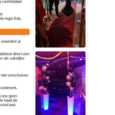
g comfortabel
el
le regio Ede,
 waardoor je
tafelset direct een
n als zakelijke
n niet verschuiven
sortiment.
ij ons geen
Je haalt de
avond pas