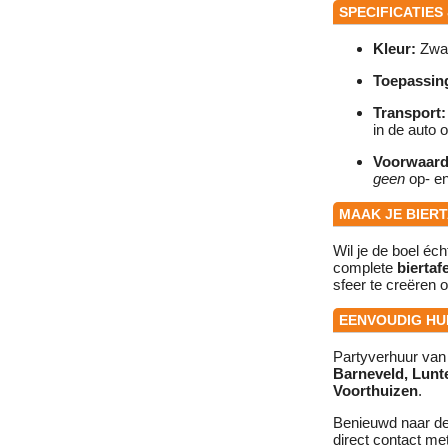
SPECIFICATIES
Kleur:
Zwa
Toepassin
Transport:
in de auto 
Voorwaard
geen
op- en
MAAK JE BIER
Wil je de boel é
complete
biertaf
sfeer te creëren o
EENVOUDIG HU
Partyverhuur van 
Barneveld, Lunt
Voorthuizen
.
Benieuwd naar d
direct contact me