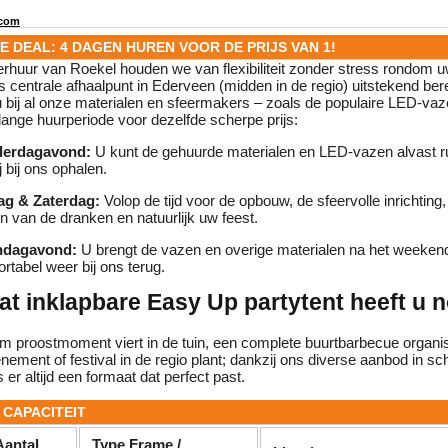
com
KE DEAL: 4 DAGEN HUREN VOOR DE PRIJS VAN 1!
erhuur van Roekel houden we van flexibiliteit zonder stress rondom u
centrale afhaalpunt in Ederveen (midden in de regio) uitstekend bere
 u bij al onze materialen en sfeermakers – zoals de populaire LED-va
lange huurperiode voor dezelfde scherpe prijs:
erdagavond:
U kunt de gehuurde materialen en LED-vazen alvast ru
ij bij ons ophalen.
dag & Zaterdag:
Volop de tijd voor de opbouw, de sfeervolle inrichting,
n van de dranken en natuurlijk uw feest.
dagavond:
U brengt de vazen en overige materialen na het weeken
rtabel weer bij ons terug.
t inklapbare Easy Up partytent heeft u 
em proostmoment viert in de tuin, een complete buurtbarbecue organis
enement of festival in de regio plant; dankzij ons diverse aanbod in s
 er altijd een formaat dat perfect past.
 CAPACITEIT
Aantal
Type Frame /