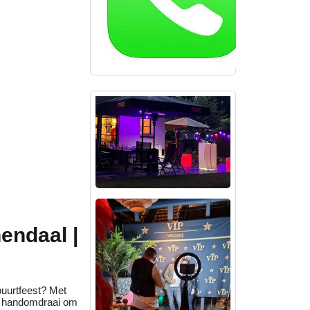
endaal |
buurtfeest? Met
en handomdraai om