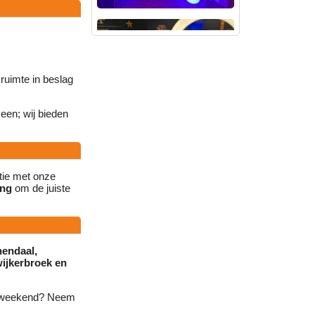
ruimte in beslag
een; wij bieden
tie met onze
ing
om de juiste
nendaal,
ijkerbroek en
stweekend? Neem