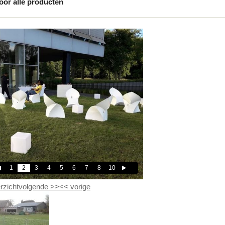
oor alle producten
1
2
3
4
5
6
7
8
10
rzicht
volgende
>>
<<
vorige