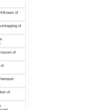
arktkraam of
overkapping of
de
s
rrassen of
 of
 banquet-
oer of
,
ecues