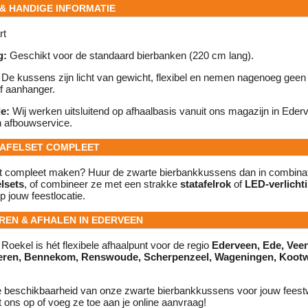
 & HANDIGE INFORMATIE
rt
g:
Geschikt voor de standaard bierbanken (220 cm lang).
De kussens zijn licht van gewicht, flexibel en nemen nagenoeg geen 
of aanhanger.
e:
Wij werken uitsluitend op afhaalbasis vanuit ons magazijn in Ederv
 afbouwservice.
TAFELSET COMPLEET
cht compleet maken? Huur de zwarte bierbankkussens dan in combina
elsets
, of combineer ze met een strakke
statafelrok
of
LED-verlicht
p jouw feestlocatie.
REN & AFHALEN IN EDERVEEN
Roekel is hét flexibele afhaalpunt voor de regio
Ederveen, Ede, Vee
eren, Bennekom, Renswoude, Scherpenzeel, Wageningen, Kootw
e beschikbaarheid van onze zwarte bierbankkussens voor jouw fee
t ons op of voeg ze toe aan je online aanvraag!