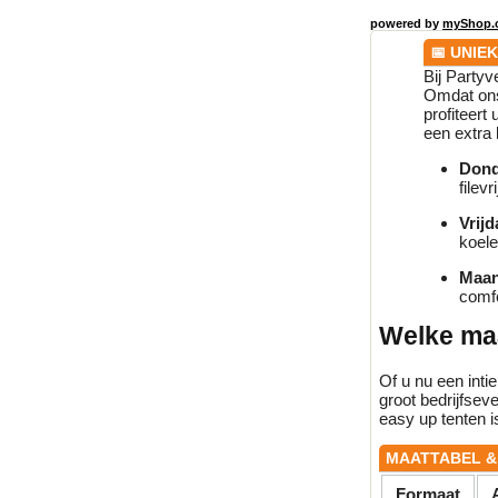
powered by
myShop.
📅 UNIE
Bij Partyv
Omdat ons 
profiteert
een extra 
Dond
filevr
Vrij
koele
Maan
comfo
Welke maa
Of u nu een inti
groot bedrijfsev
easy up tenten is
MAATTABEL &
Formaat