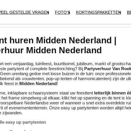
VEEL GESTELDE VRAGEN
FOTO'S
KORTINGSPAKKETTEN
B
nt huren Midden Nederland |
erhuur Midden Nederland
rt een verjaardag,
tuinfeest,
buurtborrel,
jubileum,
markt of grootscha
ste partytent of complete feestinrichting?
Bij
Partyverhuur Van Roek
Geen urenlang gedoe met losse buizen in de tuin:
onze professionel
bekend als vouwtenten,
pop-up tenten of harmonicatenten) zijn de ul
lk feest in
Midden Nederland
!
mme,
inklapbare schaarsysteem staat uw feesttent
letterlijk binnen 
 het frame simpelweg uit elkaar,
klikt het op spanning en de tent is kl
nvoorspelbare Nederlandse weer of wanneer u snel extra overdekte rui
it of evenemententerrein.
Onze easy up partytenten worden altijd he
e zijwanden.
alle easy up partytenten