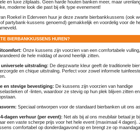
ele en luxe zitplaats. Geen harde houten banken meer, maar urenlan
akke, moderne look die past bij elk type evenement!
 van Roekel in Ederveen huur je deze zwarte bierbankkussens (ook w
of partybank-kussens genoemd) gemakkelijk en voordelig voor de he
rneveld.
TE BIERBANKKUSSENS HUREN?
itcomfort:
Onze kussens zijn voorzien van een comfortabele vulling,
randeerd de hele middag of avond heerlijk zitten.
universele uitstraling:
De diepzwarte kleur geeft de traditionele bier
rzorgde en chique uitstraling. Perfect voor zowel informele tuinfeeste
en.
 en stevige bevestiging:
De kussens zijn voorzien van handige
selastieken of -linten, waardoor ze stevig op hun plek blijven zitten e
opstaan.
pasvorm:
Speciaal ontworpen voor de standaard bierbanken uit ons as
4-dagen verhuur (per event):
Net als bij al ons meubilair betaal je b
aar een vaste scherpe prijs voor het hele event (maximaal 4 dagen). 
ssens comfortabel op donderdagavond op en brengt ze op maandag