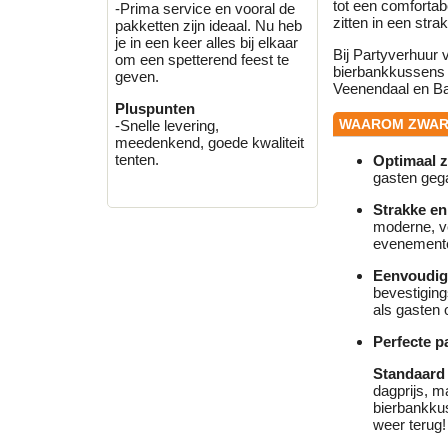
tot een comfortab
-Prima service en vooral de
zitten in een str
pakketten zijn ideaal. Nu heb
je in een keer alles bij elkaar
Bij Partyverhuur
om een spetterend feest te
bierbankkussens 
geven.
Veenendaal en Ba
Pluspunten
WAAROM ZWAR
-Snelle levering,
meedenkend, goede kwaliteit
tenten.
Optimaal z
gasten gega
Strakke en 
moderne, ve
evenement
Eenvoudige
bevestiging
als gasten 
Perfecte 
Standaard 
dagprijs, m
bierbankku
weer terug!