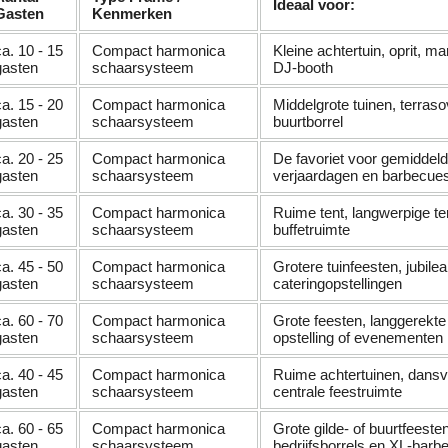
Ideaal voor:
Gasten
Kenmerken
ca. 10 - 15
Compact harmonica
Kleine achtertuin, oprit, m
gasten
schaarsysteem
DJ-booth
ca. 15 - 20
Compact harmonica
Middelgrote tuinen, terras
gasten
schaarsysteem
buurtborrel
ca. 20 - 25
Compact harmonica
De favoriet voor gemiddel
gasten
schaarsysteem
verjaardagen en barbecue
ca. 30 - 35
Compact harmonica
Ruime tent, langwerpige te
gasten
schaarsysteem
buffetruimte
ca. 45 - 50
Compact harmonica
Grotere tuinfeesten, jubilea
gasten
schaarsysteem
cateringopstellingen
ca. 60 - 70
Compact harmonica
Grote feesten, langgerekte
gasten
schaarsysteem
opstelling of evenementen
ca. 40 - 45
Compact harmonica
Ruime achtertuinen, dansvl
gasten
schaarsysteem
centrale feestruimte
ca. 60 - 65
Compact harmonica
Grote gilde- of buurtfeesten
gasten
schaarsysteem
bedrijfsborrels en XL-barb