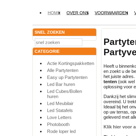
HOME
OVER ONS
VOORWAARDEN
SNEL ZOEKEN
Partyte
Partyv
CATEGORIE
Actie Kortingspakketten
Heeft u binnenko
Alle Partytenten
en zoekt u de be
het juiste adres.
Easy up Partytenten
tenten
(ook wel 
Led Bar huren
oplossing voor e
Led Cubes/Bollen
huren
Dankzij het sli
overeind.
U trekt
Led Meubilair
Ideaal bij het o
Led Statafels
op uw terras,
opr
geleverd met all
Love Letters
Photobooth
Klik hier voor 
Rode loper led