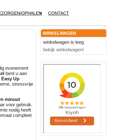
EZORGEN/OPHALEN
CONTACT
WINKELWAGEN
winkelwagen is leeg
bekijk winkelwagen!
lig evenement
el
bent u aan
e
Easy Up
tieme,
stressvrije
één minuut
aar voor gebruik.
mte nodig heeft
lemaal compleet