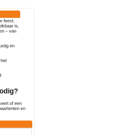
w feest.
ikbaar is,
zen – van
stig en
 het
d
nodig?
eert of een
chaartenten en