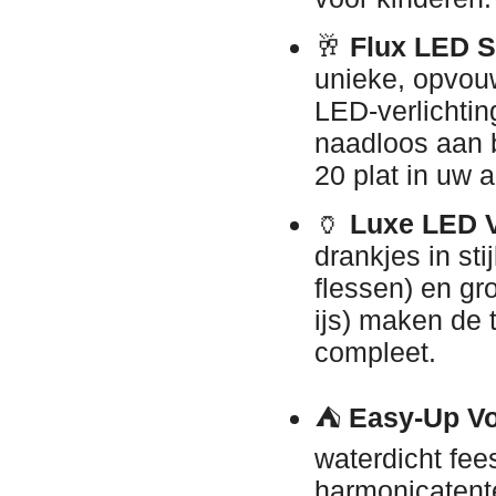
🥂
Flux LED St
unieke, opvou
LED-verlichtin
naadloos aan b
20 plat in uw a
🏺
Luxe LED V
drankjes in st
flessen) en gr
ijs) maken de 
compleet.
⛺
Easy-Up Vo
waterdicht fee
harmonicatent