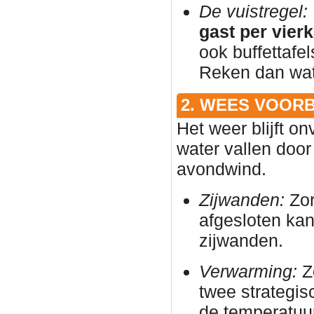
De vuistregel:
gast per vier
ook buffettafe
Reken dan wat 
2. WEES VOOR
Het weer blijft on
water vallen door
avondwind.
Zijwanden:
Zor
afgesloten ka
zijwanden.
Verwarming:
Zo
twee strategis
de temperatuur