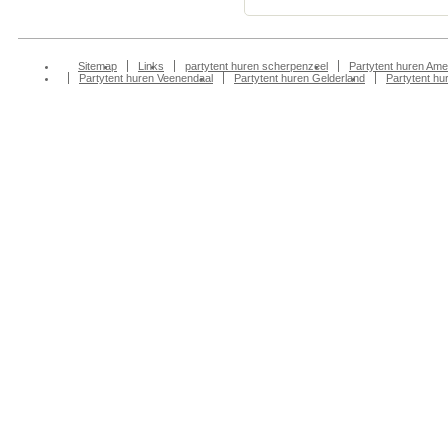
Sitemap
Links
partytent huren scherpenzeel
Partytent huren Ame
Partytent huren Veenendaal
Partytent huren Gelderland
Partytent h