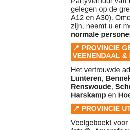
Partyverhuur van 
gelegen op de gre
A12 en A30). Omda
zijn, neemt u er 
normale persone
📍 PROVINCIE G
VEENENDAAL & 
Het vertrouwde ad
Lunteren
,
Benne
Renswoude
,
Sch
Harskamp
en
Ho
📍 PROVINCIE 
Veelgeboekt voor 