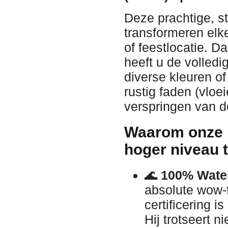
Deze prachtige, s
transformeren elke
of feestlocatie. 
heeft u de volledi
diverse kleuren o
rustig faden (vloe
verspringen van d
Waarom onze L
hoger niveau t
🌊
100% Water
absolute wow-f
certificering i
Hij trotseert n