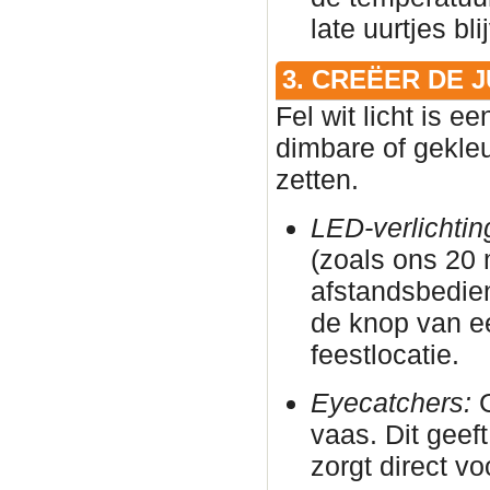
late uurtjes bl
3. CREËER DE 
Fel wit licht is e
dimbare of gekleu
zetten.
LED-verlichtin
(zoals ons 20
afstandsbedie
de knop van e
feestlocatie.
Eyecatchers:
G
vaas. Dit geeft
zorgt direct vo