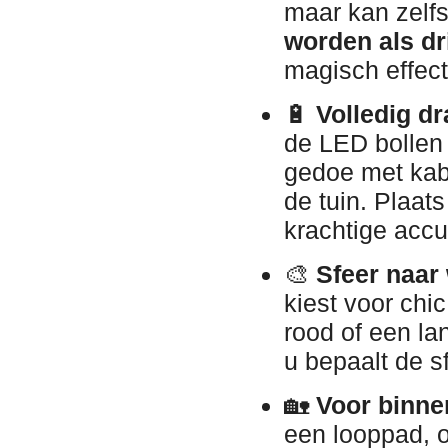
maar kan zelf
worden als dr
magisch effect
🔋
Volledig dr
de LED bollen
gedoe met kabe
de tuin. Plaat
krachtige accu
🎨
Sfeer naar
kiest voor chi
rood of een l
u bepaalt de s
🏡
Voor binne
een looppad, o