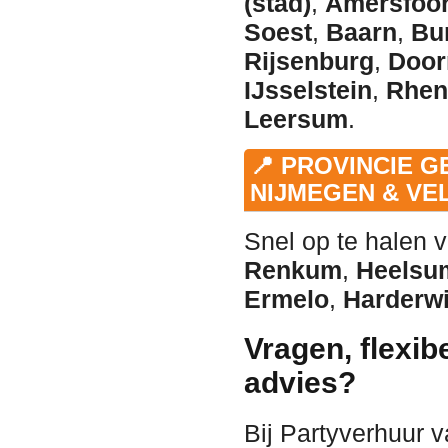
(stad)
,
Amersfoor
Soest
,
Baarn
,
Bu
Rijsenburg
,
Door
IJsselstein
,
Rhen
Leersum
.
📍 PROVINCIE 
NIJMEGEN & V
Snel op te halen
Renkum
,
Heelsu
Ermelo
,
Harderwi
Vragen, flexib
advies?
Bij Partyverhuur 