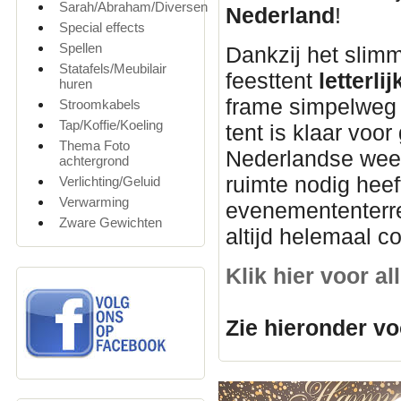
Sarah/Abraham/Diversen
Nederland
!
Special effects
Spellen
Dankzij het slim
Statafels/Meubilair
feesttent
letterl
huren
frame simpelweg u
Stroomkabels
Tap/Koffie/Koeling
tent is klaar voor
Thema Foto
Nederlandse weer
achtergrond
ruimte nodig heef
Verlichting/Geluid
Verwarming
evenemententerre
Zware Gewichten
altijd helemaal c
Klik hier voor a
Zie hieronder vo