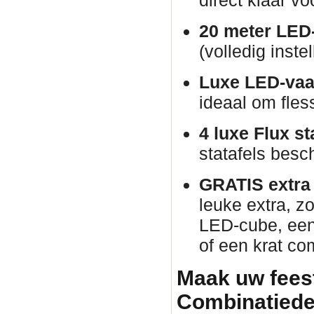
direct klaar vo
20 meter LED-
(volledig inste
Luxe LED-vaa
ideaal om fles
4 luxe Flux st
statafels besch
GRATIS extra p
leuke extra, zo
LED-cube, een 
of een krat co
Maak uw fees
Combinatiede