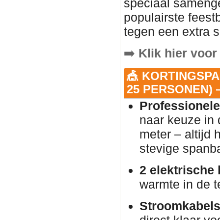
speciaal samenge
populairste fees
tegen een extra s
➡️
Klik hier voor
🎪 KORTINGSPA
25 PERSONEN) —
Professionele
naar keuze in 
meter – altijd
stevige spanb
2 elektrische
warmte in de t
Stroomkabels