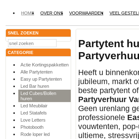
HOME
OVER ONS
VOORWAARDEN
VEEL GESTE
SNEL ZOEKEN
Partytent h
Partyverhuu
CATEGORIE
Actie Kortingspakketten
Heeft u binnenkor
Alle Partytenten
Easy up Partytenten
jubileum,
markt o
Led Bar huren
beste partytent o
Led Cubes/Bollen
Partyverhuur Va
huren
Led Meubilair
Geen urenlang ge
Led Statafels
professionele
Ea
Love Letters
vouwtenten,
pop-u
Photobooth
ultieme,
stressvri
Rode loper led