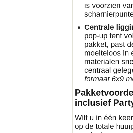
is voorzien va
scharnierpunte
Centrale ligg
pop-up tent vo
pakket, past d
moeiteloos in
materialen sne
centraal gele
formaat 6x9 me
Pakketvoorde
inclusief Part
Wilt u in één keer
op de totale huur