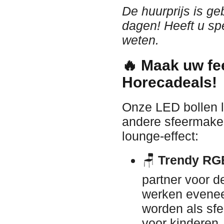
De huurprijs is g
dagen! Heeft u sp
weten.
🔥 Maak uw fe
Horecadeals!
Onze LED bollen 
andere sfeermaker
lounge-effect:
🪑
Trendy RG
partner voor 
werken evenee
worden als sfee
voor kinderen.