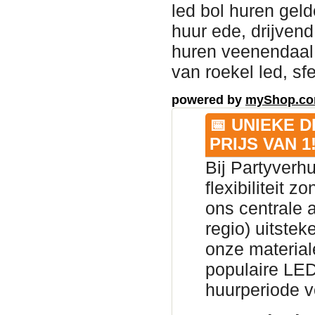
led bol huren gelde
huur ede, drijvend
huren veenendaal, 
van roekel led, sf
powered by
myShop.c
📅 UNIEKE 
PRIJS VAN 1
Bij Partyverh
flexibiliteit 
ons centrale 
regio) uitsteke
onze material
populaire LED
huurperiode v