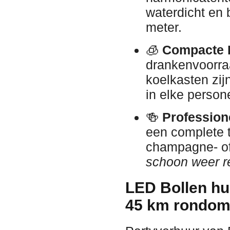
waterdicht en 
meter.
🧊
Compacte K
drankenvoorra
koelkasten zijn
in elke person
🍻
Profession
een complete ta
champagne- of
schoon weer re
LED Bollen hu
45 km rondom