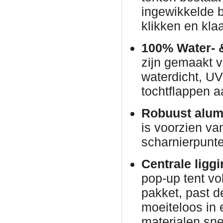
ingewikkelde 
klikken en klaa
100% Water- 
zijn gemaakt v
waterdicht, U
tochtflappen a
Robuust alum
is voorzien va
scharnierpunte
Centrale ligg
pop-up tent vo
pakket, past d
moeiteloos in
materialen sne