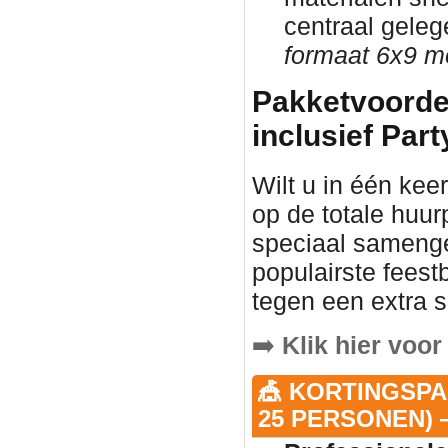
centraal gele
formaat 6x9 me
Pakketvoorde
inclusief Part
Wilt u in één keer
op de totale huur
speciaal samenge
populairste fees
tegen een extra s
➡️
Klik hier voor
🎪 KORTINGSPA
25 PERSONEN) —