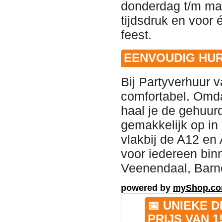
donderdag t/m m
tijdsdruk en voor 
feest
.
EENVOUDIG HUR
Bij Partyverhuur 
comfortabel
. Omda
haal je de gehuurd
gemakkelijk op in
vlakbij de A12 en
voor iedereen bin
Veenendaal, Barn
powered by
myShop.c
📅 UNIEKE 
PRIJS VAN 1