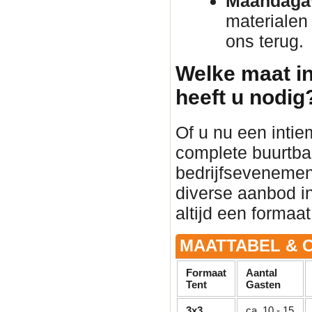
Maandaga
materialen
ons terug.
Welke maat in
heeft u nodig
Of u nu een intie
complete buurtba
bedrijfsevenement 
diverse aanbod in
altijd een formaat
MAATTABEL & C
Formaat
Aantal
Tent
Gasten
3x3
ca. 10 - 15