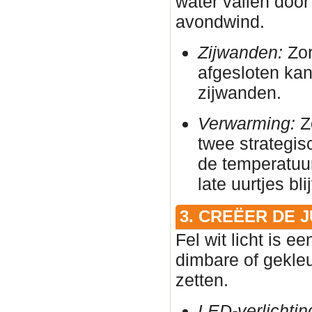
water vallen door
avondwind.
Zijwanden:
Zor
afgesloten ka
zijwanden.
Verwarming:
Zo
twee strategis
de temperatuur
late uurtjes bl
3. CREËER DE 
Fel wit licht is e
dimbare of gekleu
zetten.
LED-verlichtin