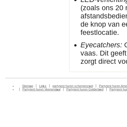
(zoals ons 20
afstandsbedie
de knop van e
feestlocatie.
Eyecatchers:
G
vaas. Dit geeft
zorgt direct vo
Sitemap
Links
partytent huren scherpenzeel
Partytent huren Ame
Partytent huren Veenendaal
Partytent huren Gelderland
Partytent h