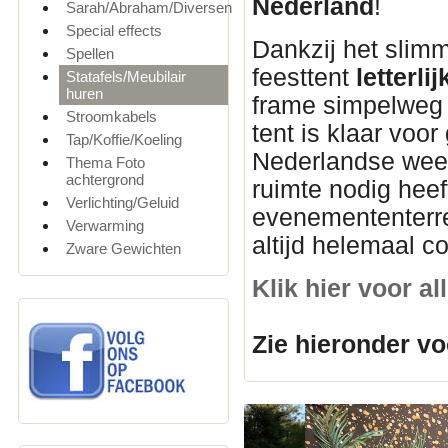
Nederland
!
Sarah/Abraham/Diversen
Special effects
Dankzij het slim
Spellen
feesttent
letterl
Statafels/Meubilair
huren
frame simpelweg u
Stroomkabels
tent is klaar voor
Tap/Koffie/Koeling
Nederlandse weer
Thema Foto
achtergrond
ruimte nodig heef
Verlichting/Geluid
evenemententerre
Verwarming
altijd helemaal c
Zware Gewichten
Klik hier voor a
Zie hieronder vo