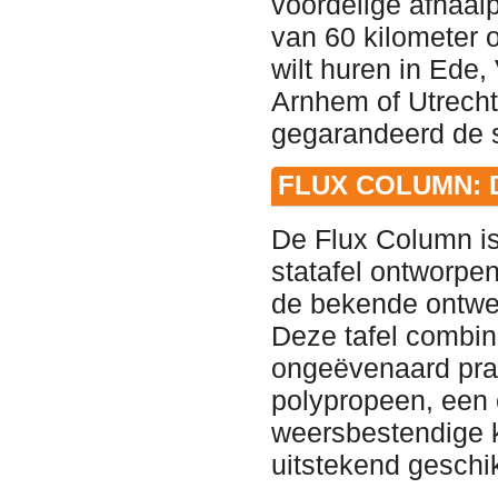
voordelige afhaal
van 60 kilometer
wilt huren in Ede
Arnhem of Utrecht
gegarandeerd de 
FLUX COLUMN: 
De Flux Column is
statafel ontworp
de bekende ontwer
Deze tafel combi
ongeëvenaard prak
polypropeen, een 
weersbestendige ku
uitstekend geschi