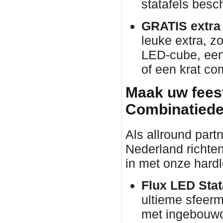
statafels besch
GRATIS extra p
leuke extra, zo
LED-cube, een 
of een krat co
Maak uw fees
Combinatiede
Als allround part
Nederland richten
in met onze hardl
Flux LED Stata
ultieme sfeer
met ingebouwd