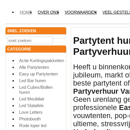
HOME
OVER ONS
VOORWAARDEN
VEEL GESTE
SNEL ZOEKEN
Partytent hu
Partyverhuu
CATEGORIE
Actie Kortingspakketten
Heeft u binnenkor
Alle Partytenten
jubileum,
markt o
Easy up Partytenten
Led Bar huren
beste partytent o
Led Cubes/Bollen
Partyverhuur Va
huren
Geen urenlang ge
Led Meubilair
Led Statafels
professionele
Ea
Love Letters
vouwtenten,
pop-u
Photobooth
ultieme,
stressvri
Rode loper led