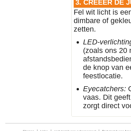
3. CREËER DE 
Fel wit licht is e
dimbare of gekleu
zetten.
LED-verlichtin
(zoals ons 20
afstandsbedie
de knop van e
feestlocatie.
Eyecatchers:
G
vaas. Dit geeft
zorgt direct vo