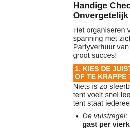
Handige Check
Onvergetelijk
Het organiseren 
spanning met zic
Partyverhuur van
groot succes!
1. KIES DE JU
OF TE KRAPPE 
Niets is zo sfeer
tent voelt snel l
tent staat iedere
De vuistregel:
gast per vier