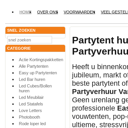
HOME
OVER ONS
VOORWAARDEN
VEEL GESTE
SNEL ZOEKEN
Partytent h
Partyverhuu
CATEGORIE
Actie Kortingspakketten
Heeft u binnenkor
Alle Partytenten
Easy up Partytenten
jubileum,
markt o
Led Bar huren
beste partytent o
Led Cubes/Bollen
Partyverhuur Va
huren
Led Meubilair
Geen urenlang ge
Led Statafels
professionele
Ea
Love Letters
vouwtenten,
pop-u
Photobooth
ultieme,
stressvri
Rode loper led