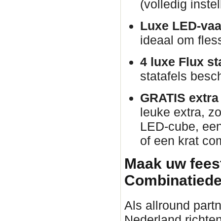
(volledig inste
Luxe LED-vaa
ideaal om fles
4 luxe Flux st
statafels besch
GRATIS extra p
leuke extra, zo
LED-cube, een 
of een krat co
Maak uw fees
Combinatiede
Als allround part
Nederland richten