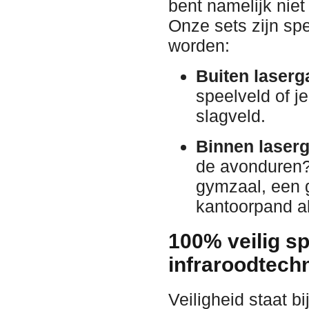
bent namelijk nie
Onze sets zijn sp
worden:
Buiten laser
speelveld of j
slagveld.
Binnen laser
de avonduren?
gymzaal, een g
kantoorpand als
100% veilig s
infraroodtech
Veiligheid staat bi