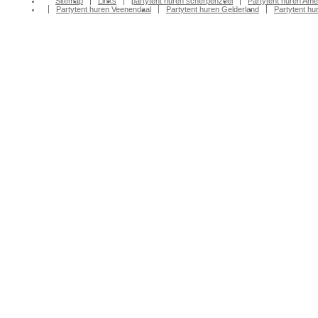
Sitemap
Links
partytent huren scherpenzeel
Partytent huren Ame
Partytent huren Veenendaal
Partytent huren Gelderland
Partytent h