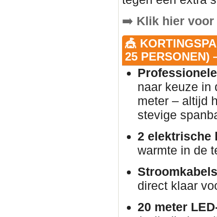
➡️
Klik hier voor
🎪 KORTINGSPA
25 PERSONEN) —
Professionele
naar keuze in 
meter – altijd
stevige spanb
2 elektrische
warmte in de t
Stroomkabels
direct klaar vo
20 meter LED-