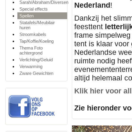
Sarah/Abraham/Diversen
Nederland
!
Special effects
Spellen
Dankzij het slim
Statafels/Meubilair
feesttent
letterl
huren
frame simpelweg u
Stroomkabels
Tap/Koffie/Koeling
tent is klaar voor
Thema Foto
Nederlandse weer
achtergrond
ruimte nodig heef
Verlichting/Geluid
Verwarming
evenemententerre
Zware Gewichten
altijd helemaal c
Klik hier voor a
Zie hieronder vo