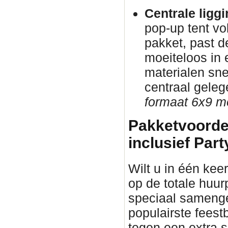
Centrale ligg
pop-up tent vo
pakket, past d
moeiteloos in
materialen sne
centraal gele
formaat 6x9 me
Pakketvoorde
inclusief Part
Wilt u in één keer
op de totale huur
speciaal samenge
populairste fees
tegen een extra s