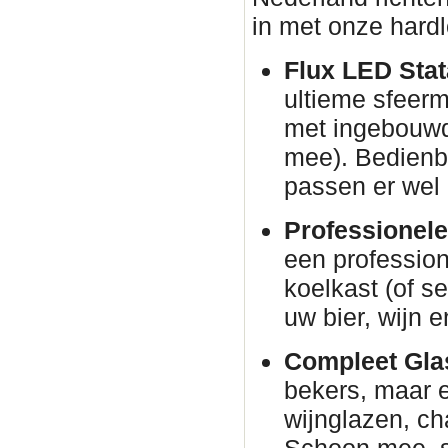
in met onze hardl
Flux LED Stata
ultieme sfeer
met ingebouwd
mee). Bedienba
passen er wel 
Professionele
een profession
koelkast (of s
uw bier, wijn e
Compleet Glas
bekers, maar e
wijnglazen, c
Schoon mee, s