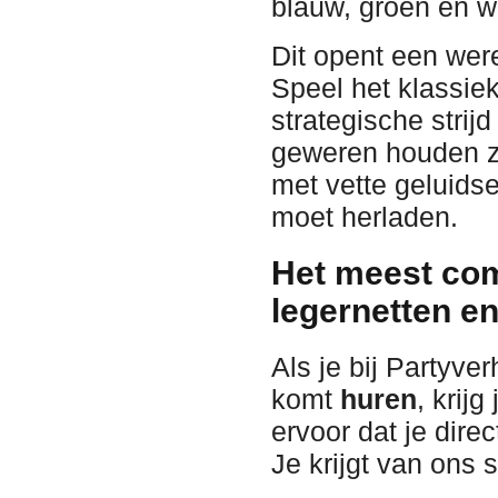
blauw, groen en wi
Dit opent een wer
Speel het klassie
strategische strij
geweren houden ze
met vette geluids
moet herladen.
Het meest com
legernetten en
Als je bij Partyv
komt
huren
, krij
ervoor dat je dir
Je krijgt van ons