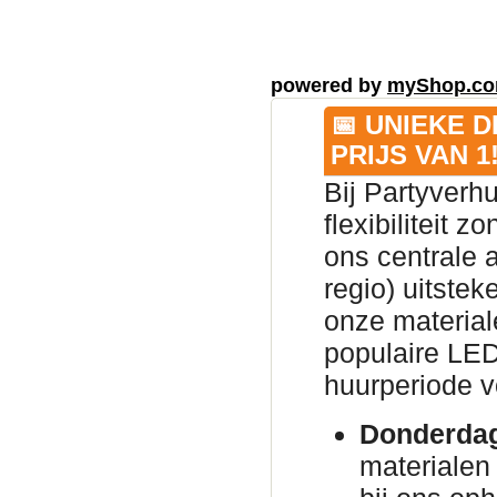
powered by
myShop.c
📅 UNIEKE 
PRIJS VAN 1
Bij Partyverh
flexibiliteit 
ons centrale 
regio) uitsteke
onze material
populaire LED
huurperiode v
Donderda
materialen 