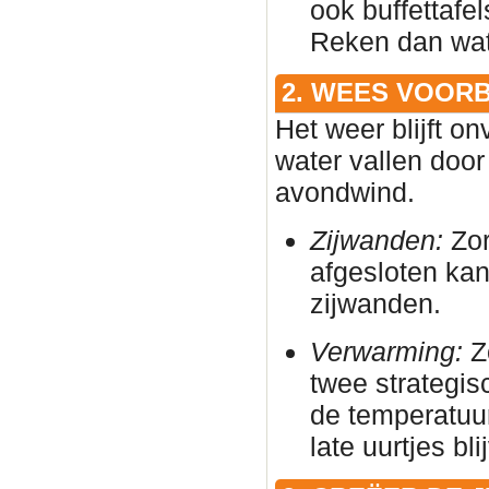
ook buffettafe
Reken dan wat 
2. WEES VOOR
Het weer blijft on
water vallen door
avondwind.
Zijwanden:
Zor
afgesloten ka
zijwanden.
Verwarming:
Zo
twee strategis
de temperatuur
late uurtjes bl