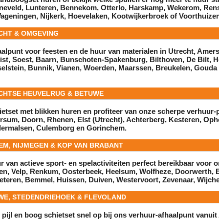
neveld
,
Lunteren
,
Bennekom
,
Otterlo
,
Harskamp
,
Wekerom
,
Ren
ageningen
,
Nijkerk
,
Hoevelaken
,
Kootwijkerbroek
of
Voorthuize
ECHT & OMGEVING
aalpunt voor feesten en de
huur
van materialen in
Utrecht
,
Amers
ist
,
Soest
,
Baarn
,
Bunschoten-Spakenburg
,
Bilthoven
,
De Bilt
,
H
selstein
,
Bunnik
,
Vianen
,
Woerden
,
Maarssen
,
Breukelen
,
Gouda 
ECHTSE HEUVELRUG & BETUWE
etset met blikken huren en profiteer van onze scherpe
verhuur
-
ersum
,
Doorn
,
Rhenen
,
Elst (Utrecht)
,
Achterberg
,
Kesteren
,
Oph
dermalsen
,
Culemborg
en
Gorinchem
.
HEM, NIJMEGEN & KOP VAN BRABANT
r
van actieve sport- en spelactiviteiten perfect bereikbaar voor o
en
,
Velp
,
Renkum
,
Oosterbeek
,
Heelsum
,
Wolfheze
,
Doorwerth
,
E
eteren
,
Bemmel
,
Huissen
,
Duiven
,
Westervoort
,
Zevenaar
,
Wijch
UWE, STEDENDRIEHOEK & FLEVOLAND
 pijl en boog schietset snel op bij ons
verhuur
-afhaalpunt vanuit