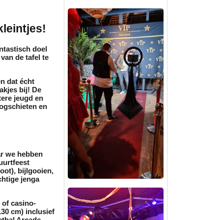
leintjes!
antastisch doel
van de tafel te
n dat écht
akjes
bij! De
tere jeugd en
oogschieten en
ar we hebben
uurtfeest
oot),
bijlgooien
,
chtige
jenga
 of casino-
130 cm)
inclusief
tbal Arcade