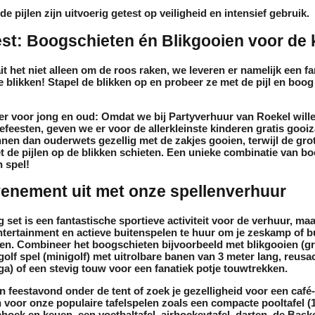
e pijlen zijn uitvoerig getest op veiligheid en intensief gebruik.
st: Boogschieten én Blikgooien voor de k
ait het niet alleen om de roos raken, we leveren er namelijk een f
e blikken
! Stapel de blikken op en probeer ze met de pijl en boog 
ier voor jong en oud:
Omdat we bij Partyverhuur van Roekel wille
feesten, geven we er voor de allerkleinste kinderen gratis
gooiz
nnen dan ouderwets gezellig met de zakjes gooien, terwijl de gro
 de pijlen op de blikken schieten. Een unieke combinatie van b
n spel!
venement uit met onze spellenverhuur
 set is een fantastische sportieve activiteit voor de
verhuur
, ma
ntertainment en actieve buitenspelen
te huur
om je zeskamp of b
en. Combineer het boogschieten bijvoorbeeld met
blikgooien
(gr
golf spel (minigolf)
met uitrolbare banen van 3 meter lang, reusa
ga)
of een stevig touw voor een fanatiek potje
touwtrekken
.
n feestavond onder de tent of zoek je gezelligheid voor een café-
 voor onze populaire tafelspelen zoals een compacte
pooltafel (
riehoek en keuen, een
voetbaltafel
,
airhockeytafel
,
darten
, de
Baske