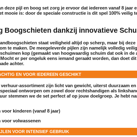
n deze pijl en boog set zorg je ervoor dat iedereen vanaf 8 jaar 
et mooie is: door de speciale constructie is dit spel 100% veilig t
g Boogschieten dankzij innovatieve Schu
handboogschieten staat veiligheid altijd op scherp, maar bij deze s
m te maken. De meegeleverde pijlen zijn namelijk volledig veili
e schuimen kop (gemaakt van hoogwaardig schuim dat ook in de a
 Mocht er per ongeluk eens iemand geraakt worden, dan doet dit
hade achter.
ACHTIG EN VOOR IEDEREEN GESCHIKT
s
verhuur
-assortiment zijn licht van gewicht, uiterst duurzaam e
jn speciaal ontworpen om zowel door
rechtshandigen als linkshan
uur
stemmen we de set perfect af op jouw doelgroep. Je hebt na
 voor kinderen
(vanaf 8 jaar)
 voor volwassenen
JLEN VOOR INTENSIEF GEBRUIK