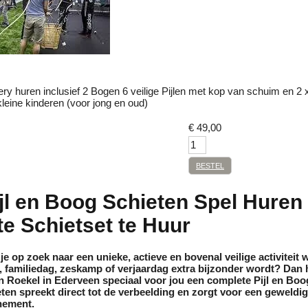
ery huren inclusief 2 Bogen 6 veilige Pijlen met kop van schuim en 2 
leine kinderen (voor jong en oud)
€
49,00
BESTEL
ijl en Boog Schieten Spel Huren 
e Schietset te Huur
 je op zoek naar een unieke, actieve en bovenal veilige activitei
t, familiedag, zeskamp of verjaardag extra bijzonder wordt? Dan 
n Roekel
in Ederveen speciaal voor jou een complete
Pijl en Boo
ten spreekt direct tot de verbeelding en zorgt voor een geweldig
nement.