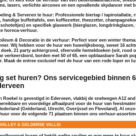
ne
,
lasers
,
verlichte aircones
en een opvallende
skydancer met b
eling & Serveren te huur:
Professionele
biertap / tapinstallatie
, 
, handige
buffettafels
, een
koffiezetter
,
theezetter
,
champagnekoe
 schoteltjes) en specifiek
glaswerk
(bierglazen, longdrinkglazen,
e horeca-
verhuur
.
ileum & Decoratie in de verhuur:
Perfect voor een
winter thema
inner. Wij hebben voor de
huur
een
huwelijksboog
,
sweet 16 ach
 doek
,
21 party achtergrond
, sfeervolle
hemeldoeken
(wit, rood o
ar verkeersbord
,
borden met 50 of 65
, een opblaasbare
Sarah po
r
. Maak de entree exclusief met de
huur
van een
rode loper
en
lu
og set huren? Ons servicegebied binnen 
derveen
n Roekel is gevestigd in
Ederveen
, vlakbij de snelwegen A12 and
bereikbare en voordelige afhaalpunt voor de
huur
van feestmateri
ederland (Gelderland, Utrecht, Overijssel en Flevoland). Al onze
 huur
voor de volgende 71 plaatsen binnen ons
verhuur
-assortim
VALLEY & GELDERSE VALLEI
handboogset huren of bekijk welke spullen er nog meer
te huur
st