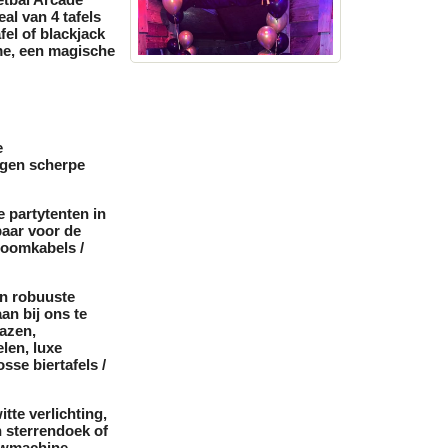
al van 4 tafels
fel
of
blackjack
me
, een magische
e
egen scherpe
le
partytenten
in
baar voor de
roomkabels /
en
robuuste
an bij ons
te
vazen
,
elen
,
luxe
losse
biertafels /
itte verlichting
,
h
sterrendoek
of
wmachine
,