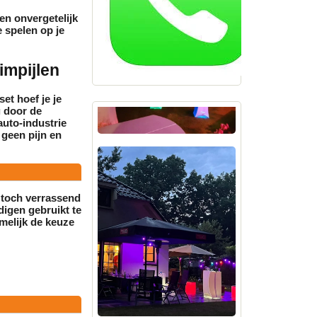
een onvergetelijk
e spelen op je
impijlen
et hoef je je
g door de
uto-industrie
 geen pijn en
n toch verrassend
digen
gebruikt te
melijk de keuze