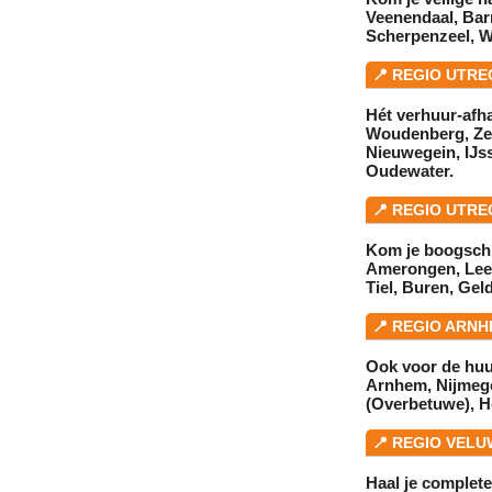
Veenendaal
,
Bar
Scherpenzeel
,
W
📍 REGIO UTR
Hét
verhuur
-afh
Woudenberg
,
Ze
Nieuwegein
,
IJs
Oudewater
.
📍 REGIO UTR
Kom je boogschi
Amerongen
,
Le
Tiel
,
Buren
,
Gel
📍 REGIO ARN
Ook voor de
huu
Arnhem
,
Nijmeg
(Overbetuwe)
,
H
📍 REGIO VEL
Haal je complete