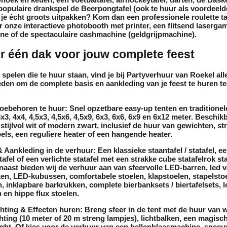
populaire drankspel de
Beerpongtafel
(ook te huur als voordeelde
il je écht groots uitpakken? Kom dan een professionele
roulette ta
or onze interactieve
photobooth
met printer, een flitsend
laserga
ine
of de spectaculaire
cashmachine (geldgrijpmachine)
.
r één dak voor jouw complete feest
 spelen die
te huur
staan, vind je bij Partyverhuur van Roekel all
den om de complete basis en aankleding van je feest te huren t
oebehoren te huur:
Snel opzetbare
easy-up tenten
en traditione
x3, 4x4, 4,5x3, 4,5x6, 4,5x9, 6x3, 6x6, 6x9 en 6x12 meter. Beschik
stijlvol
wit
of modern
zwart
, inclusief de
huur
van
gewichten
,
st
els
, een
reguliere heater
of een
hangende heater
.
& Aankleding in de verhuur:
Een klassieke
staantafel / statafel
, e
tafel
of een
verlichte statafel
met een strakke
cube statafelrok
sta
naast bieden wij de
verhuur
aan van sfeervolle
LED-barren
,
led 
ken
,
LED-kubussen
, comfortabele
stoelen
,
klapstoelen
,
stapelsto
n
,
inklapbare barkrukken
, complete
bierbanksets / biertafelsets
, 
n
en hippe
flux stoelen
.
chting & Effecten huren:
Breng sfeer in de tent met de
huur
van
w
hting
(10 meter of 20 m streng lampjes),
lichtbalken
, een magisc
ight
. Of kies voor de
verhuur
van een
bellenblaasmachine
,
sneeu