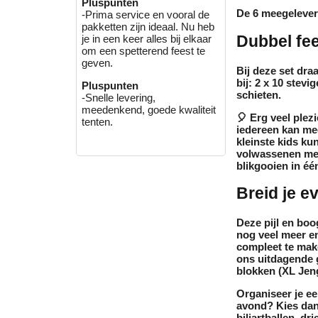
Pluspunten
De 6 meegeleverd
-Prima service en vooral de
pakketten zijn ideaal. Nu heb
Dubbel fee
je in een keer alles bij elkaar
om een spetterend feest te
geven.
Bij deze set dra
bij:
2 x 10 stevig
Pluspunten
schieten.
-Snelle levering,
meedenkend, goede kwaliteit
🎈
Erg veel plez
tenten.
iedereen kan mee
kleinste kids ku
volwassenen met
blikgooien in éé
Breid je e
Deze pijl en boog
nog veel meer e
compleet te mak
ons uitdagende
blokken (XL Jen
Organiseer je ee
avond? Kies dan
biljartballen, d