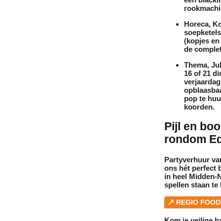
rookmachi
Horeca, Ko
soepketels
(kopjes en
de complet
Thema, Jub
16 of 21 d
verjaardag
opblaasba
pop
te huu
koorden
.
Pijl en bo
rondom E
Partyverhuur va
ons hét perfect 
in heel Midden-N
spellen staan
te
📍 REGIO FOOD
Kom je veilige 