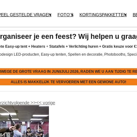
VEEL GESTELDE VRAGEN
FOTO'S
KORTINGSPAKKETTEN
B
rganiseer je een feest? Wij helpen u graa
te Easy-up tent
+
Heaters
+
Statafels +
Verlichting huren +
Gratis keuze voor
€
pdesign LED-producten, Easy-up tenten, Spellen en decoratie, Photobooths, Speci
NWEGE DE GROTE VRAAG IN JUNI/JULI 2026, RADEN WE U AAN
TIJDIG
TE R
ALLES IS MAKKELIJK TE VERVOEREN MET EEN GEWONE AUTO!
rzicht
volgende
>>
<<
vorige