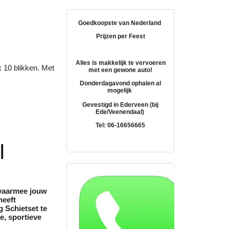
Goedkoopste van Nederland
Prijzen per Feest
Alles is makkelijk te vervoeren
x 10 blikken. Met
met een gewone auto!
Donderdagavond ophalen al
mogelijk
Gevestigd in Ederveen (bij
Ede/Veenendaal)
Tel: 06-16656665
|
t waarmee jouw
heeft
g Schietset te
e, sportieve