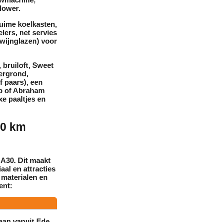
lower
.
ruime
koelkasten
,
lers
, net
servies
 wijnglazen) voor
, bruiloft, Sweet
tergrond
,
f paars), een
p
of
Abraham
xe paaltjes en
60 km
 A30. Dit maakt
aal en attracties
 materialen en
ent:
aan vanuit
Ede
,