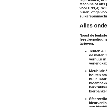
Machine
of ons 
voor € 99,-!). W
huren
, of ga vo
suikerspinmach
Alles onde
Naast de leukste
feestbenodigdhe
tarieven:
Tenten & T
de maten 3
verhuur
in 
verlengkab
Meubilair 
houten sta
huur
. Daar
bloembak
barkrukke
bierbanke
Sfeerverli
kleurverlic
een
blackl