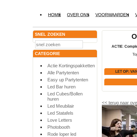
HOME
OVER ONS
VOORWAARDEN
SNEL ZOEKEN
O
ACTIE
:
Comple
CATEGORIE
To
Actie Kortingspakketten
LET OP
: VA
Alle Partytenten
Easy up Partytenten
Led Bar huren
Led Cubes/Bollen
huren
<<
terug naar ove
Led Meubilair
Led Statafels
Love Letters
Photobooth
Rode loper led