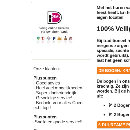
Met het huren va
feest heeft. En h
eigen locatie!
100% Veili
Bij traditioneel 
nergens zorgen o
speciale, zacht
wordt gebruikt).
laat het geen sc
Onze klanten:
DE BOGEN: KR
Pluspunten
De bogen in on
- Goed advies
krachtig. Ze zi
- Heel veel mogelijkheden
worden. Bij de
h
- Super klantvriendelijk
uit:
- Geweldige service!
- Bedankt voor alles Coen,
🏹
2 Bogen
echt top!!
🏹
2 Bogen
Pluspunten
-Snelle en goede service!!
6 DUURZAME PI