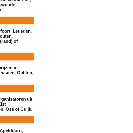
swoude
,
n
.
foort
,
Leusden
,
outen
,
(rand)
of
prijzen in
eusden
,
Ochten
,
rganisatoren uit
lst
en
,
Oss
of
Cuijk
.
Apeldoorn
,