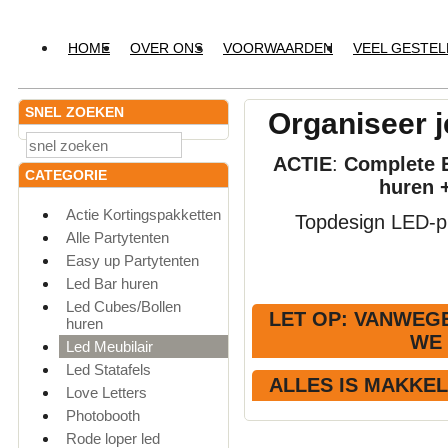
HOME
OVER ONS
VOORWAARDEN
VEEL GESTE
SNEL ZOEKEN
Organiseer j
ACTIE
:
Complete E
CATEGORIE
huren 
Actie Kortingspakketten
Topdesign LED-pr
Alle Partytenten
Easy up Partytenten
Led Bar huren
Led Cubes/Bollen
LET OP
: VANWEGE
huren
WE
Led Meubilair
Led Statafels
ALLES IS MAKKE
Love Letters
Photobooth
Rode loper led