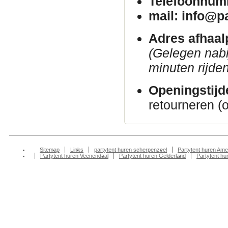
Telefoonnum
mail: info@p
Adres afhaal
(Gelegen nab
minuten rijden
Openingstijd
retourneren (
Sitemap
Links
partytent huren scherpenzeel
Partytent huren Ame
Partytent huren Veenendaal
Partytent huren Gelderland
Partytent h