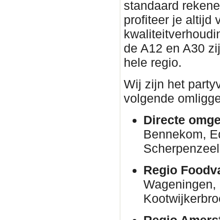
standaard rekene
profiteer je altijd
kwaliteitverhoudin
de A12 en A30 zi
hele regio.
Wij zijn het part
volgende omligge
Directe omge
Bennekom, E
Scherpenzeel
Regio Foodva
Wageningen, 
Kootwijkerbro
Regio Amersf