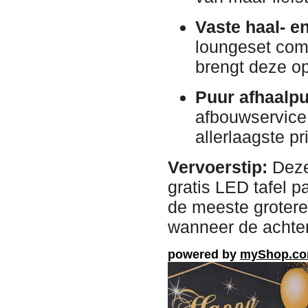
Vaste haal- e
loungeset com
brengt deze o
Puur afhaalpu
afbouwservice 
allerlaagste pri
Vervoerstip:
Deze
gratis LED tafel 
de meeste grotere
wanneer de achter
powered by
myShop.c