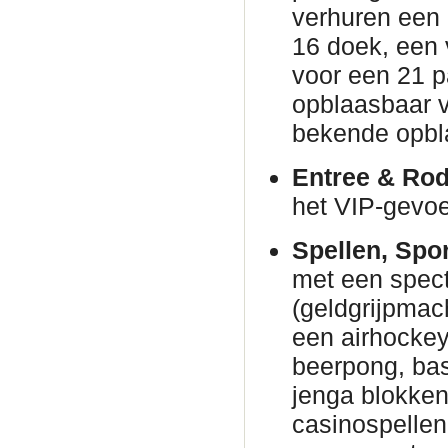
verhuren een
16 doek, een 
voor een 21 p
opblaasbaar v
bekende opbl
Entree & Rod
het VIP-gevoe
Spellen, Spo
met een spec
(geldgrijpmac
een airhockeyt
beerpong, bas
jenga blokke
casinospellen 