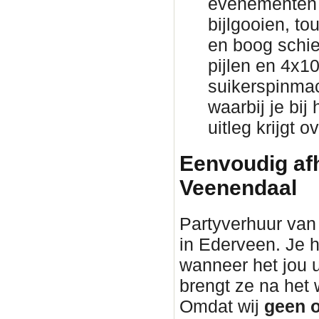
evenementen 
bijlgooien, to
en boog schie
pijlen en 4x1
suikerspinmac
waarbij je bij
uitleg krijgt 
Eenvoudig afh
Veenendaal
Partyverhuur van 
in Ederveen. Je h
wanneer het jou 
brengt ze na he
Omdat wij
geen o