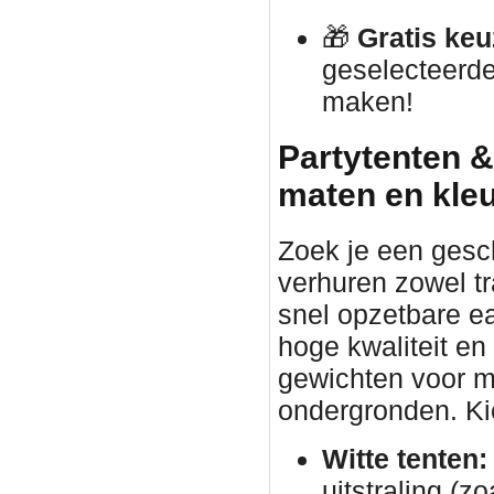
🎁
Gratis keu
geselecteerde
maken!
Partytenten &
maten en kle
Zoek je een gesc
verhuren zowel tr
snel opzetbare ea
hoge kwaliteit en
gewichten voor ma
ondergronden. Kies
Witte tenten:
uitstraling (zo