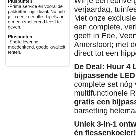
Wil je een éonverg
Pluspunten
-Prima service en vooral de
verjaardag, tuinfe
pakketten zijn ideaal. Nu heb
Met onze exclusie
je in een keer alles bij elkaar
om een spetterend feest te
een complete, verl
geven.
geeft in Ede, Vee
Pluspunten
-Snelle levering,
Amersfoort; met de
meedenkend, goede kwaliteit
direct tot een hip
tenten.
De Deal: Huur 4
bijpassende LED 
complete set nóg 
multifunctionele 
gratis een bijpas
barsetting helema
Uniek 3-in-1 ontw
én flessenkoeler!