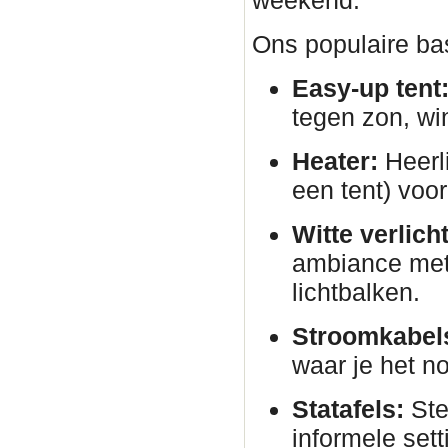
weekend.
Ons populaire bas
Easy-up tent
tegen zon, wi
Heater:
Heerli
een tent) voor
Witte verlich
ambiance met 
lichtbalken.
Stroomkabels
waar je het no
Statafels:
Ste
informele sett