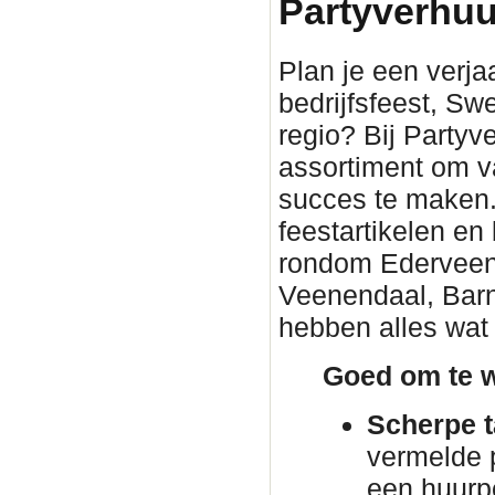
Partyverhuu
Plan je een verjaa
bedrijfsfeest, Sw
regio? Bij Partyv
assortiment om v
succes te maken. 
feestartikelen en
rondom Ederveen. 
Veenendaal, Barn
hebben alles wat 
Goed om te w
Scherpe t
vermelde p
een huurp