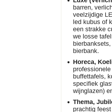
Luxe (Verlich
barren, verli
veelzijdige L
led kubus of 
een strakke c
we losse tafe
bierbanksets, 
bierbank.
Horeca, Koel
professionele 
buffettafels,
specifiek gla
wijnglazen) en
Thema, Jubil
prachtig fees