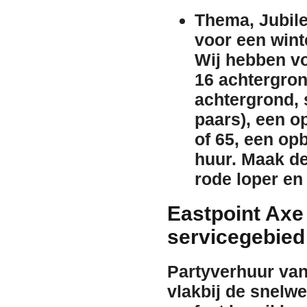
Thema, Jubile
voor een
wint
Wij hebben v
16 achtergro
achtergrond
,
paars), een
o
of 65
, een op
huur
. Maak de
rode loper
e
Eastpoint Axe
servicegebie
Partyverhuur van
vlakbij de snelw