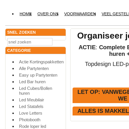
HOME
OVER ONS
VOORWAARDEN
VEEL GESTE
SNEL ZOEKEN
Organiseer j
ACTIE
:
Complete E
CATEGORIE
huren 
Actie Kortingspakketten
Topdesign LED-pr
Alle Partytenten
Easy up Partytenten
Led Bar huren
Led Cubes/Bollen
LET OP
: VANWEGE
huren
WE
Led Meubilair
Led Statafels
ALLES IS MAKKE
Love Letters
Photobooth
Rode loper led