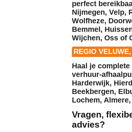
perfect bereikba
Nijmegen
,
Velp
,
Wolfheze
,
Doorw
Bemmel
,
Huisse
Wijchen
,
Oss
of
REGIO VELUWE,
Haal je complete 
verhuur
-afhaalpu
Harderwijk
,
Hier
Beekbergen
,
Elb
Lochem
,
Almere
Vragen, flexib
advies?