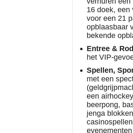
verhuren een
16 doek, een 
voor een 21 p
opblaasbaar v
bekende opbl
Entree & Rod
het VIP-gevoe
Spellen, Spo
met een spec
(geldgrijpmac
een airhockeyt
beerpong, bas
jenga blokke
casinospellen 
evenementen 