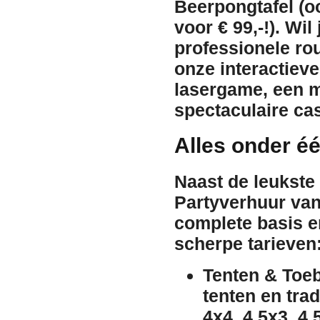
Beerpongtafel
(oo
voor € 99,-!). Wi
professionele
rou
onze interactiev
lasergame
, een 
spectaculaire
ca
Alles onder é
Naast de leukste
Partyverhuur van
complete basis e
scherpe tarieven
Tenten & Toeb
tenten
en trad
4x4, 4,5x3, 4,