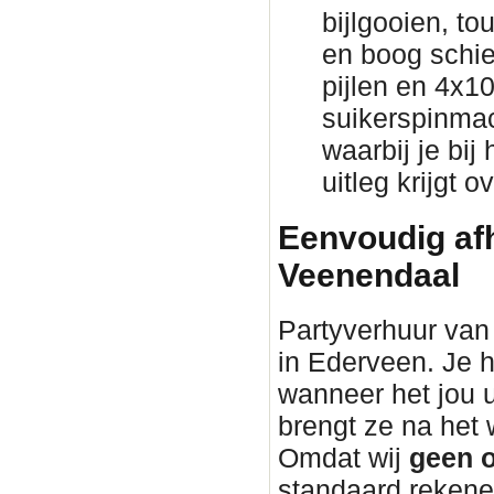
bijlgooien, to
en boog schie
pijlen en 4x1
suikerspinmac
waarbij je bij
uitleg krijgt 
Eenvoudig afh
Veenendaal
Partyverhuur van 
in Ederveen. Je h
wanneer het jou 
brengt ze na he
Omdat wij
geen o
standaard rekene