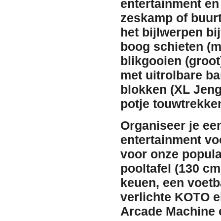
entertainment en
zeskamp of buur
het bijlwerpen b
boog schieten
(me
blikgooien
(groot
met uitrolbare b
blokken (XL Jeng
potje
touwtrekke
Organiseer je een
entertainment vo
voor onze popula
pooltafel (130 cm
keuen, een
voetb
verlichte KOTO e
Arcade Machine