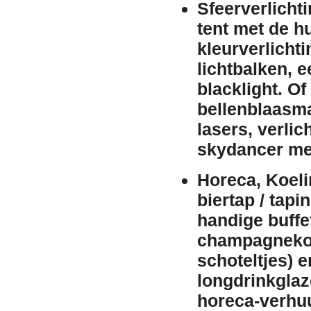
Sfeerverlicht
tent met de
h
kleurverlichti
lichtbalken
, 
blacklight
. Of
bellenblaasm
lasers
,
verlic
skydancer me
Horeca, Koeli
biertap / tapin
handige
buffe
champagneko
schoteltjes) 
longdrinkglaz
horeca-
verhu