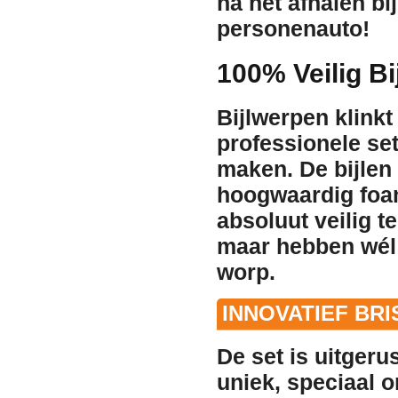
na het afhalen bi
personenauto!
100% Veilig Bi
Bijlwerpen klink
professionele set
maken. De bijlen
hoogwaardig
foa
absoluut veilig t
maar hebben wél 
worp.
INNOVATIEF BR
De set is uitgeru
uniek, speciaal 