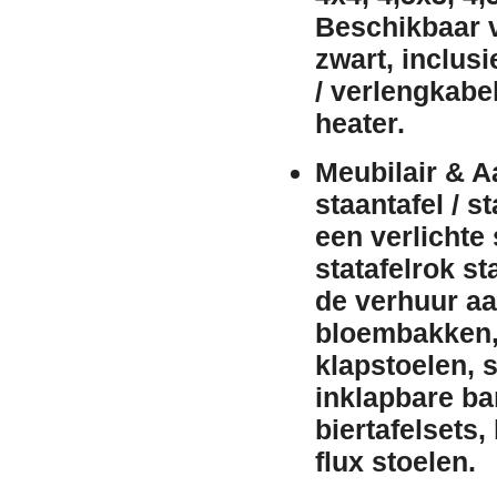
Beschikbaar 
zwart
, inclus
/ verlengkabe
heater
.
Meubilair & A
staantafel / st
een
verlichte 
statafelrok
st
de
verhuur
aa
bloembakken
klapstoelen
,
s
inklapbare b
biertafelsets
,
flux stoelen
.