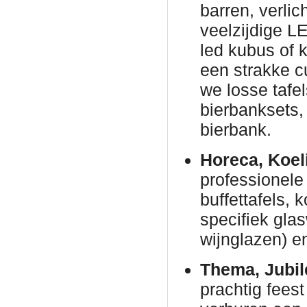
barren, verli
veelzijdige L
led kubus of 
een strakke c
we losse tafe
bierbanksets, 
bierbank.
Horeca, Koel
professionele 
buffettafels,
specifiek gla
wijnglazen) en
Thema, Jubil
prachtig fees