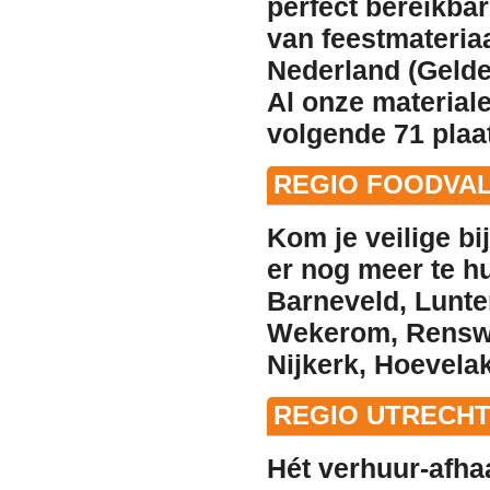
perfect bereikba
van feestmateriaa
Nederland (Gelder
Al onze material
volgende 71 pla
REGIO FOODVAL
Kom je veilige bi
er nog meer
te h
Barneveld
,
Lunte
Wekerom
,
Rens
Nijkerk
,
Hoevela
REGIO UTRECHT
Hét
verhuur
-afha