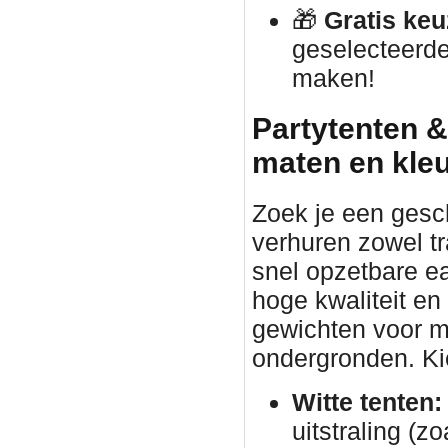
🎁
Gratis keu
geselecteerde
maken!
Partytenten &
maten en kle
Zoek je een gesc
verhuren zowel tr
snel opzetbare ea
hoge kwaliteit en
gewichten voor ma
ondergronden. Kies
Witte tenten:
uitstraling (zo