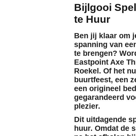
Bijlgooi Spe
te Huur
Ben jij klaar om j
spanning van een
te brengen? Word
Eastpoint Axe Th
Roekel.
Of het nu
buurtfeest, een z
een origineel bedr
gegarandeerd voo
plezier.
Dit uitdagende sp
huur
. Omdat de s