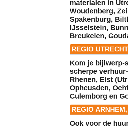
materialen in
Utr
Woudenberg
,
Zei
Spakenburg
,
Bil
IJsselstein
,
Bunn
Breukelen
,
Gouda
REGIO UTRECH
Kom je bijlwerp-s
scherpe
verhuur
Rhenen
,
Elst (Ut
Opheusden
,
Och
Culemborg
en
Go
REGIO ARNHEM,
Ook voor de
huu