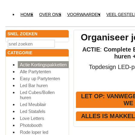
HOME
OVER ONS
VOORWAARDEN
VEEL GESTE
SNEL ZOEKEN
Organiseer j
ACTIE
:
Complete E
CATEGORIE
huren 
Actie Kortingspakketten
Topdesign LED-pr
Alle Partytenten
Easy up Partytenten
Led Bar huren
Led Cubes/Bollen
LET OP
: VANWEGE
huren
WE
Led Meubilair
Led Statafels
ALLES IS MAKKE
Love Letters
Photobooth
Rode loper led