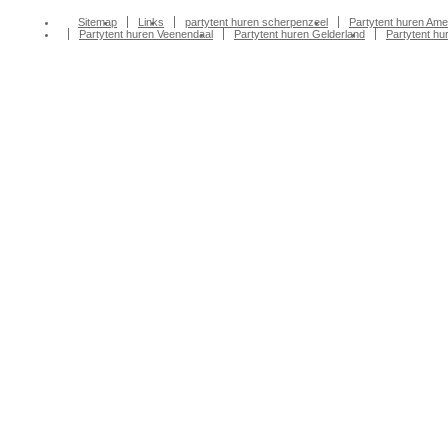
Sitemap
Links
partytent huren scherpenzeel
Partytent huren Ame
Partytent huren Veenendaal
Partytent huren Gelderland
Partytent h