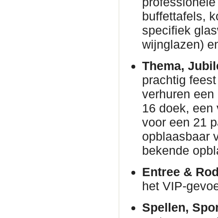
professionele 
buffettafels,
specifiek gla
wijnglazen) en
Thema, Jubil
prachtig fees
verhuren een
16 doek, een 
voor een 21 p
opblaasbaar v
bekende opbl
Entree & Rod
het VIP-gevoe
Spellen, Spo