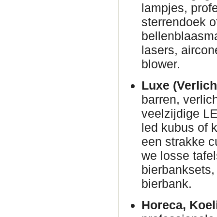
lampjes, prof
sterrendoek o
bellenblaasm
lasers, airco
blower.
Luxe (Verlich
barren, verli
veelzijdige L
led kubus of 
een strakke c
we losse tafe
bierbanksets, 
bierbank.
Horeca, Koel